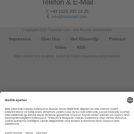
Telefon & E-Mail
T. +49 1525 937 14 25
E.
info@tourexpi.com
Copyright 2020 Tourexpi.com - Alle Rechte Vorbehalten
Impressum
Über Uns
Veri Güvenliği
Podcast
Video
RSS
Web sitemiz tüm desktop, tablet ve mobil cihazlarda çalışmaktadır.
Tourexpi,
turizm
haberleri,
Reisebüros,
tourism
news,
noticias
de
turismo,
Tourismus
Nachrichten,
новости
туризма,