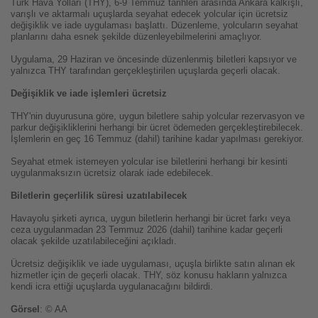
Türk Hava Yolları (THY), 6-9 Temmuz tarihleri arasında Ankara kalkışlı,
varışlı ve aktarmalı uçuşlarda seyahat edecek yolcular için ücretsiz
değişiklik ve iade uygulaması başlattı. Düzenleme, yolcuların seyahat
planlarını daha esnek şekilde düzenleyebilmelerini amaçlıyor.
Uygulama, 29 Haziran ve öncesinde düzenlenmiş biletleri kapsıyor ve
yalnızca THY tarafından gerçekleştirilen uçuşlarda geçerli olacak.
Değişiklik ve iade işlemleri ücretsiz
THY'nin duyurusuna göre, uygun biletlere sahip yolcular rezervasyon ve
parkur değişikliklerini herhangi bir ücret ödemeden gerçekleştirebilecek.
İşlemlerin en geç 16 Temmuz (dahil) tarihine kadar yapılması gerekiyor.
Seyahat etmek istemeyen yolcular ise biletlerini herhangi bir kesinti
uygulanmaksızın ücretsiz olarak iade edebilecek.
Biletlerin geçerlilik süresi uzatılabilecek
Havayolu şirketi ayrıca, uygun biletlerin herhangi bir ücret farkı veya
ceza uygulanmadan 23 Temmuz 2026 (dahil) tarihine kadar geçerli
olacak şekilde uzatılabileceğini açıkladı.
Ücretsiz değişiklik ve iade uygulaması, uçuşla birlikte satın alınan ek
hizmetler için de geçerli olacak. THY, söz konusu hakların yalnızca
kendi icra ettiği uçuşlarda uygulanacağını bildirdi.
Görsel
: © AA