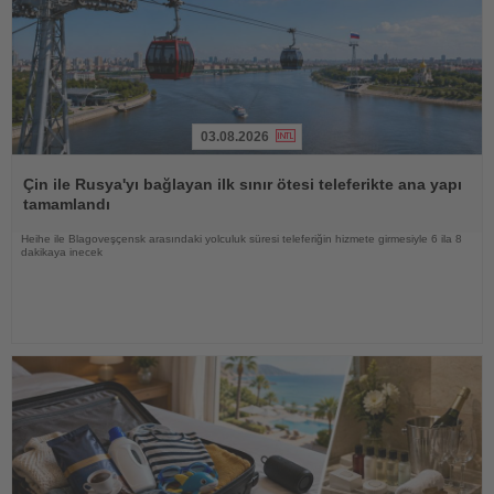
03.08.2026
Haberi
Oku
Çin ile Rusya'yı bağlayan ilk sınır ötesi teleferikte ana yapı
tamamlandı
Heihe ile Blagoveşçensk arasındaki yolculuk süresi teleferiğin hizmete girmesiyle 6 ila 8
dakikaya inecek