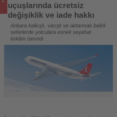
için
uçuşlarında ücretsiz
turizmde
değişiklik ve iade hakkı
olup
Ankara kalkışlı, varışlı ve aktarmalı belirli
seferlerde yolculara esnek seyahat
bitenleri
imkânı tanındı
takip
ediyor!