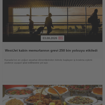
03.08.2026
Haberi
Oku
WestJet kabin memurlarının grevi 250 bin yolcuyu etkiledi
Kanada'nın en yoğun seyahat dönemlerinden birinde başlayan iş bırakma eylemi
yüzlerce uçuşun iptal edilmesine yol açtı