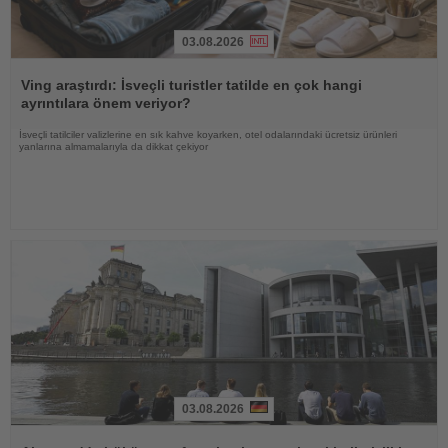
03.08.2026
Haberi
Oku
Ving araştırdı: İsveçli turistler tatilde en çok hangi
ayrıntılara önem veriyor?
İsveçli tatilciler valizlerine en sık kahve koyarken, otel odalarındaki ücretsiz ürünleri
yanlarına almamalarıyla da dikkat çekiyor
03.08.2026
Haberi