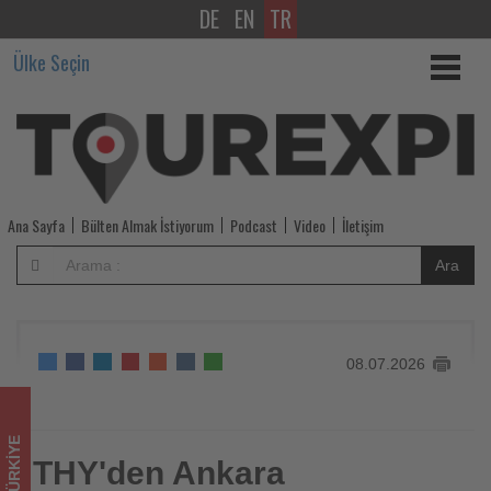
DE
EN
TR
THY'den
Ülke Seçin
Ankara
uçuşlarında
ücretsiz
değişiklik
Ana Sayfa
Bülten Almak İstiyorum
Podcast
Video
İletişim
ve
Ara
iade
hakkı
08.07.2026
-
Tourexpi,
TÜRKIYE
sizler
THY'den Ankara
THY'den Ankara uçuşlarında ücretsiz değişiklik ve iade hakkı