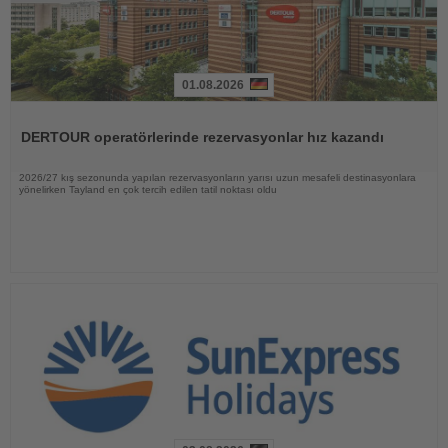
01.08.2026
Haberi
Oku
DERTOUR operatörlerinde rezervasyonlar hız kazandı
2026/27 kış sezonunda yapılan rezervasyonların yarısı uzun mesafeli destinasyonlara
yönelirken Tayland en çok tercih edilen tatil noktası oldu