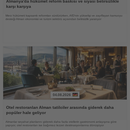
Oku
Almanya'da hükümet reform baskısı ve siyasi belirsizlikle
karşı karşıya
Merz hükümeti kapsamlı reformları sürdürürken, AfD'nin yükselişi ve zayıflayan kamuoyu
desteği Alman ekonomisi ve turizm sektörü açısından belirsizlik yaratıyor
04.08.2026
Haberi
Oku
Otel restoranları Alman tatilciler arasında giderek daha
popüler hale geliyor
Almanlar seyahat planlarını giderek daha fazla otellerin gastronomi anlayışına göre
yapıyor, otel restoranları ise bağımsız lezzet destinasyonlarına dönüşüyor