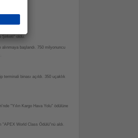
ti" seçildi.
Şirketi" oldu.
m alınmaya başlandı. 750 milyonuncu
.
p terminali binası açıldı. 350 uçaklık
ri’nde "Yılın Kargo Hava Yolu" ödülüne
en "APEX World Class Ödülü"nü aldı.