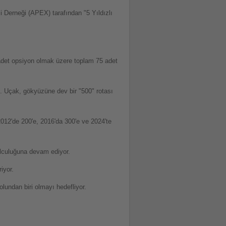
i Derneği (APEX) tarafından "5 Yıldızlı
 adet opsiyon olmak üzere toplam 75 adet
di. Uçak, gökyüzüne dev bir "500" rotası
012'de 200'e, 2016'da 300'e ve 2024'te
olculuğuna devam ediyor.
iyor.
undan biri olmayı hedefliyor.