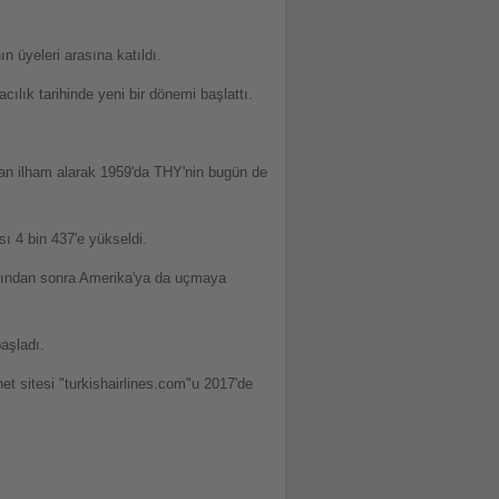
n üyeleri arasına katıldı.
ılık tarihinde yeni bir dönemi başlattı.
dan ilham alarak 1959'da THY'nin bugün de
ı 4 bin 437'e yükseldi.
larından sonra Amerika'ya da uçmaya
aşladı.
et sitesi "turkishairlines.com"u 2017'de