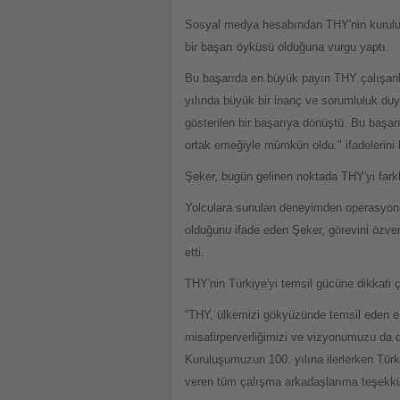
Sosyal medya hesabından THY'nin kuruluş
bir başarı öyküsü olduğuna vurgu yaptı.
Bu başarıda en büyük payın THY çalışanla
yılında büyük bir inanç ve sorumluluk du
gösterilen bir başarıya dönüştü. Bu başar
ortak emeğiyle mümkün oldu." ifadelerini 
Şeker, bugün gelinen noktada THY'yi farkl
Yolculara sunulan deneyimden operasyonel
olduğunu ifade eden Şeker, görevini özver
etti.
THY'nin Türkiye'yi temsil gücüne dikkati ç
“THY, ülkemizi gökyüzünde temsil eden en
misafirperverliğimizi ve vizyonumuzu da d
Kuruluşumuzun 100. yılına ilerlerken Tür
veren tüm çalışma arkadaşlarıma teşekkü