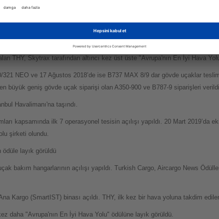
ass İkram Servisi" ödüllerine layık görüldü.
anın dördüncü büyük uçuş ağına sahip hava yolu şirketi oldu.
Y, Skytrax tarafından beşinci kez üst üste "Avrupa'nın En İyi Hava Yolu Şirke
lan THY, Skytrax tarafından altıncı kez üst üste "Avrupa'nın En İyi Hava Yolu 
0/321 NEO ve 17 Ağustos 2018’de ise B737 MAX 8/9 dar gövde uçaklar tesli
en büyük geniş gövde uçak siparişi olan A350-900 ve B787-9 siparişleri verildi
nbul Havalimanı'na taşındı.
ları kapsamında ilk 7 operasyonel tesisin açılışı yapıldı. 20 Mart 2019’da eki
lu şirketi olundu.
n ödüle layık görüldü
çak bakım hangarlarının açılışı yapıldı. Turkish Cargo, Aircargo News Ödülle
na Kargo (SmartIST) binası açıldı. THY, ilk kez bir hava yoluna takdim edil
kez daha "Avrupa'nın En İyi Hava Yolu" ödülüne layık görüldü.