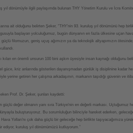
 yıl dönümüyle ilgili paylaşımda bulunan THY Yönetim Kurulu ve İcra Komites
rına ait olduğunu belirten Şeker, "THY'nin 93. kuruluş yıl dönümünü hep birl
ygusuyla başlayan yolculuğumuz, bugün dünyanın en fazla ülkesine uçan hava
ı güçlü filomuzun, geniş uçuş ağımızın ya da teknolojik altyapımızın ötesinde
kullandı.
ı kılan en önemli unsurun 100 bini aşkın üyesiyle insan kaynağı olduğunu belir
 güce, kriz anlarında gösterilen dayanışmadan günlük iş disiplinine kadar he
iyle yerine getiren her çalışma arkadaşının, markanın taşıdığı güvenin ve itib
eken Prof. Dr. Şeker, şunları kaydetti:
 güçlü değer olmanın yanı sıra Türkiye'nin en değerli markası. Uçtuğumuz h
ünyayla buluşturuyoruz. Bu sorumluluğun bilinciyle hareket ederken, geleceğe 
k Hava Yolları'nı çok daha güçlü bir geleceğe hep birlikte taşıyacağımıza yü
r ediyor, kuruluş yıl dönümümüzü kutluyorum.”