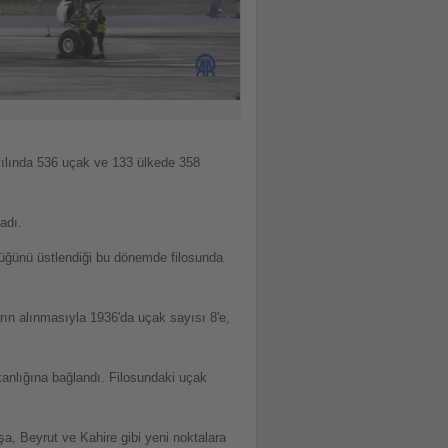
 yılında 536 uçak ve 133 ülkede 358
adı.
rlüğünü üstlendiği bu dönemde filosunda
arın alınmasıyla 1936'da uçak sayısı 8'e,
kanlığına bağlandı. Filosundaki uçak
oşa, Beyrut ve Kahire gibi yeni noktalara