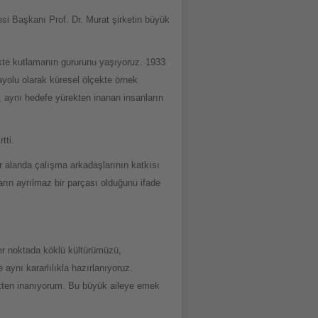
i Başkanı Prof. Dr. Murat şirketin büyük
ikte kutlamanın gururunu yaşıyoruz. 1933
yolu olarak küresel ölçekte örnek
, aynı hedefe yürekten inanan insanların
tti.
r alanda çalışma arkadaşlarının katkısı
arın ayrılmaz bir parçası olduğunu ifade
er noktada köklü kültürümüzü,
aynı kararlılıkla hazırlanıyoruz.
rekten inanıyorum. Bu büyük aileye emek