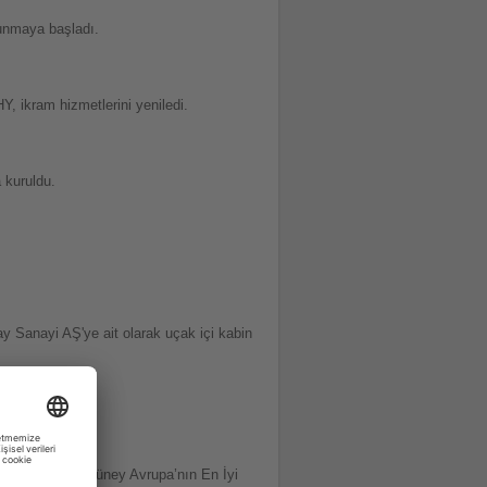
sunmaya başladı.
Y, ikram hizmetlerini yeniledi.
 kuruldu.
 Sanayi AŞ'ye ait olarak uçak içi kabin
yolu Şirketi", "Güney Avrupa’nın En İyi