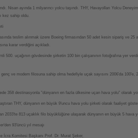
ndı. Nisan ayında 1 milyarıncı yolcu taşındı. THY, Havayolları Yolcu Deneyim
ı kez sahip oldu.
ti
arasında teslim alınmak üzere Boeing firmasından 50 adet kesin sipariş ve 25
na karar verdiğini açıkladı.
imli 500. uçağının gövdesinde şirketin 100 bin çalışanının fotoğrafına yer ver
 genç ve modern filosuna sahip olma hedefiyle uçak sayısını 2006'da 100'e, 2
ede 358 destinasyonla "dünyanın en fazla ülkesine uçan hava yolu" olarak y
aştıran THY, dünyanın en büyük 9'uncu hava yolu şirketi olarak faaliyet göster
n 2033'te 813 uçaklık filo büyüklüğüne ulaşarak dünyanın en büyük 5 hava yol
r'den 93'üncü yıl mesajı
e İcra Komitesi Başkanı Prof. Dr. Murat Şeker,