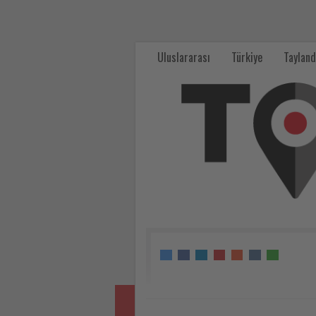
THY
gökyüzündeki
Uluslararası
Türkiye
Tayland
93'üncü
yaşını
kutluyor
-
Tourexpi,
sizler
için
turizmde
olup