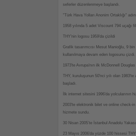
seferler düzenlenmeye başlandı.
"Türk Hava Yolları Anonim Ortaklığı" adını
1958 yılında 5 adet Viscount 794 uçağı fi
THY'nin logosu 1959'da çizildi
Grafik tasarımcısı Mesut Manioğlu, 9 bin
kullanılmaya devam eden logosunu çizdi.
1973'te Avrupa'nın ilk McDonnell Douglas 
THY, kuruluşunun 50'nci yılı olan 1983't
başladı.
İlk internet sitesini 1996'da yolcuların
2003'te elektronik bilet ve online check-i
hizmete sundu.
30 Nisan 2005’te İstanbul Anadolu Yakası
23 Mayıs 2006'da yüzde 100 hissesi THY'ye