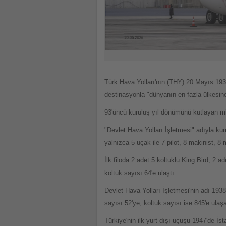
Türk Hava Yolları'nın (THY) 20 Mayıs 1933
destinasyonla "dünyanın en fazla ülkesine
93'üncü kuruluş yıl dönümünü kutlayan mil
"Devlet Hava Yolları İşletmesi" adıyla ku
yalnızca 5 uçak ile 7 pilot, 8 makinist, 
İlk filoda 2 adet 5 koltuklu King Bird, 2 
koltuk sayısı 64'e ulaştı.
Devlet Hava Yolları İşletmesi'nin adı 193
sayısı 52'ye, koltuk sayısı ise 845'e ulaşa
Türkiye'nin ilk yurt dışı uçuşu 1947'de İs