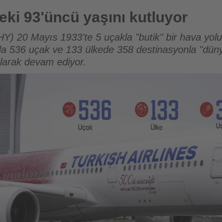
ını kutluyor
ki 93'üncü yaşını kutluyor
HY) 20 Mayıs 1933'te 5 uçakla "butik" bir hava yolu
nda 536 uçak ve 133 ülkede 358 destinasyonla "düny
olarak devam ediyor.