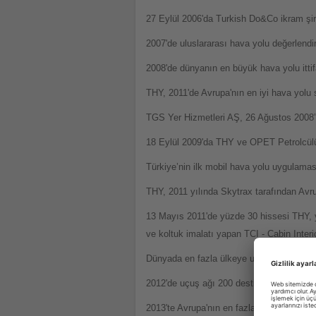
27 Eylül 2006'da Turkish Do&Co ikram şirk
2007'de uluslararası hava yolu değerlendir
2008'de dünyanın en büyük hava yolu ittifa
THY, 2011'de Avrupa'nın en iyi hava yolu s
TGS Yer Hizmetleri AŞ, 26 Ağustos 2008’d
18 Eylül 2009'da THY ve OPET Petrolcülük
Türkiye’nin ilk mobil hava yolu uygulama
THY, 2011 yılında Skytrax tarafından Avrup
13 Mayıs 2011'de yüzde 30 hissesi THY, y
ve koltuk imalatı yapan TCI - Cabin Interio
Dünyada en fazla ülkeye uçan hava yolu
2012'de uçuş ağı 200 destinasyona ulaşan
2013'te Avrupa'nın en fazla yolcu taşıyan