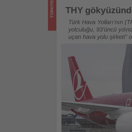
TÜRKIYE
bitenleri
THY gökyüzündeki 93'üncü yaş
THY gökyüzünde
takip
Türk Hava Yolları'nın (T
ediyor!
yolculuğu, 93'üncü yılı
uçan hava yolu şirketi" 