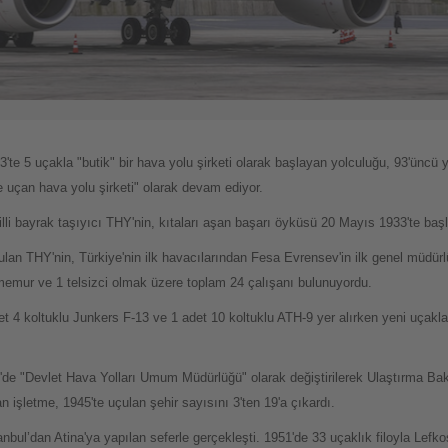
'te 5 uçakla "butik" bir hava yolu şirketi olarak başlayan yolculuğu, 93'üncü
 uçan hava yolu şirketi" olarak devam ediyor.
li bayrak taşıyıcı THY'nin, kıtaları aşan başarı öyküsü 20 Mayıs 1933'te başl
rulan THY'nin, Türkiye'nin ilk havacılarından Fesa Evrensev'in ilk genel müdü
8 memur ve 1 telsizci olmak üzere toplam 24 çalışanı bulunuyordu.
adet 4 koltuklu Junkers F-13 ve 1 adet 10 koltuklu ATH-9 yer alırken yeni uçakl
8'de "Devlet Hava Yolları Umum Müdürlüğü" olarak değiştirilerek Ulaştırma Ba
n işletme, 1945'te uçulan şehir sayısını 3'ten 19'a çıkardı.
tanbul’dan Atina'ya yapılan seferle gerçekleşti. 1951'de 33 uçaklık filoyla Lefk