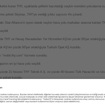
etini kuran THY, uçaklarda şeflerin hazırladığı seçkin menüleri yolcularına 
me şirketi Skytrax, THY'ye verdiği yıldız sayısını 4'e çıkardı.
kı Star Alliance'ın üyesi olarak seçkin hava yolu markaları arasına katılan TH
eçildi
e THY ve Havaş Havaalanları Yer Hizmetleri AŞ'nin yüzde 50'şer ortaklığıyla
 AŞ'nin yüzde 50'şer ortaklığıyla Turkish Opet AŞ kuruldu.
sı "mobil.thy.com" hizmete sunuldu.
a'nın en iyi hava yolu seçildi.
üzde 21 hissesi THY Teknik A.Ş. ve yüzde 49 hissesi Türk Havacılık ve Uzay
r şirketi kuruldu.
 THY, "Dünyada en fazla ülkeye uçan hava yolu şirketi" oldu.
 ikinci hava yolu şirketi olan THY, Skytrax tarafından "Avrupa’nın En İyi Hava