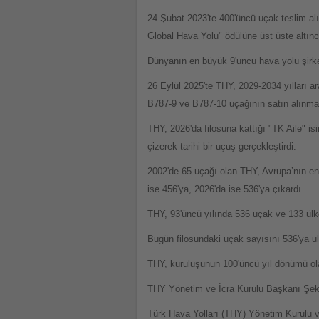
24 Şubat 2023'te 400'üncü uçak teslim alı
Global Hava Yolu" ödülüne üst üste altınc
Dünyanın en büyük 9'uncu hava yolu şirke
26 Eylül 2025'te THY, 2029-2034 yılları 
B787-9 ve B787-10 uçağının satın alınması
THY, 2026'da filosuna kattığı "TK Aile" is
çizerek tarihi bir uçuş gerçekleştirdi.
2002'de 65 uçağı olan THY, Avrupa’nın en
ise 456'ya, 2026'da ise 536'ya çıkardı.
THY, 93'üncü yılında 536 uçak ve 133 ülk
Bugün filosundaki uçak sayısını 536'ya ul
THY, kuruluşunun 100'üncü yıl dönümü ola
THY Yönetim ve İcra Kurulu Başkanı Şeke
Türk Hava Yolları (THY) Yönetim Kurulu v