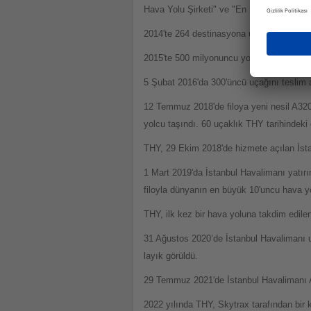
Hava Yolu Şirketi" ve "En İyi Business Cl
2014'te 264 destinasyona uçan THY, düny
2015'te 500 milyonuncu yolcuyu taşıyan TH
5 Şubat 2016'da 300'üncü uçağını teslim a
12 Temmuz 2018'de filoya yeni nesil A32
yolcu taşındı. 60 uçaklık THY tarihindeki 
THY, 29 Ekim 2018'de hizmete açılan İsta
1 Mart 2019'da İstanbul Havalimanı yatırım
filoyla dünyanın en büyük 10'uncu hava yo
THY, ilk kez bir hava yoluna takdim edile
31 Ağustos 2020’de İstanbul Havalimanı u
layık görüldü.
29 Temmuz 2021'de İstanbul Havalimanı A
2022 yılında THY, Skytrax tarafından bir 