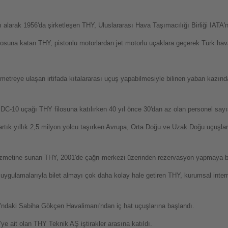
 alarak 1956'da şirketleşen THY, Uluslararası Hava Taşımacılığı Birliği IATA'nı
losuna katan THY, pistonlu motorlardan jet motorlu uçaklara geçerek Türk havac
 metreye ulaşan irtifada kıtalararası uçuş yapabilmesiyle bilinen yaban kazın
DC-10 uçağı THY filosuna katılırken 40 yıl önce 30'dan az olan personel sayıs
e artık yıllık 2,5 milyon yolcu taşırken Avrupa, Orta Doğu ve Uzak Doğu uçuş
ın hizmetine sunan THY, 2001'de çağrı merkezi üzerinden rezervasyon yapmaya b
n uygulamalarıyla bilet almayı çok daha kolay hale getiren THY, kurumsal intern
'ndaki Sabiha Gökçen Havalimanı'ndan iç hat uçuşlarına başlandı.
 ait olan THY Teknik AŞ iştirakler arasına katıldı.