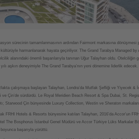
vasyon sürecinin tamamlanmasının ardından Fairmont markasına dönüşmesi pl
rel kültürüyle harmanlanarak hayata geçiriliyor. The Grand Tarabya Managed b
cilik alanındaki önemli başarılarıyla tanınan Uğur Talayhan oldu. Otelciliği
 yılı aşkın deneyimiyle The Grand Tarabya’nın yeni dönemine liderlik edecek.
fakta çalışmaya başlayan Talayhan, Londra’da Mutfak Şefliği ve Yiyecek & 
ai ve Çin’de sürdürdü. Le Royal Meridien Beach Resort & Spa Dubai, St. Regis 
yaptı; Starwood Çin bünyesinde Luxury Collection, Westin ve Sheraton markaları
ak FRHI Hotels & Resorts bünyesine katılan Talayhan, 2016’da Accor’un FRHI
ôtel The Bosphorus İstanbul Genel Müdürü ve Accor Türkiye Lüks Markalar B
 boyunca başarıyla yürüttü.