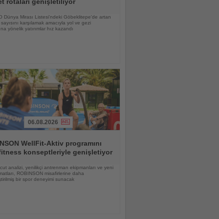
et rotaları genişletiliyor
Dünya Mirası Listesi'ndeki Göbeklitepe'de artan
i sayısını karşılamak amacıyla yol ve gezi
ına yönelik yatırımlar hız kazandı
06.08.2026
NSON WellFit-Aktiv programını
fitness konseptleriyle genişletiyor
vücut analizi, yenilikçi antrenman ekipmanları ve yeni
matları, ROBINSON misafirlerine daha
eştirilmiş bir spor deneyimi sunacak