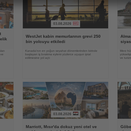
03.08.2026
Haberi
Haberi
t
Oku
Oku
WestJet kabin memurlarının grevi 250
Alma
elik
bin yolcuyu etkiledi
siyas
ları
Kanada'nın en yoğun seyahat dönemlerinden birinde
Merz hük
 ve
başlayan iş bırakma eylemi yüzlerce uçuşun iptal
yükseli
edilmesine yol açtı
ve turiz
03.08.2026
Haberi
Haberi
Oku
Oku
Marriott, Mısır'da dokuz yeni otel ve
Göbek