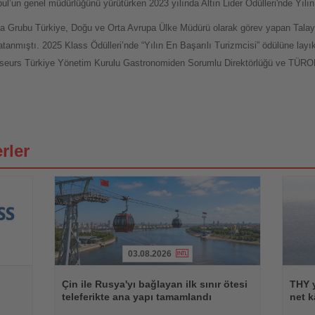
l’un genel müdürlüğünü yürütürken 2023 yılında Altın Lider Ödülleri'nde Yılı
a Grubu Türkiye, Doğu ve Orta Avrupa Ülke Müdürü olarak görev yapan Talay
tanmıştı. 2025 Klass Ödülleri’nde “Yılın En Başarılı Turizmcisi” ödülüne lay
sseurs Türkiye Yönetim Kurulu Gastronomiden Sorumlu Direktörlüğü ve TÜROB
rler
03.08.2026
Haberi
Haberi
Oku
Oku
Çin ile Rusya'yı bağlayan ilk sınır ötesi
THY y
teleferikte ana yapı tamamlandı
net k