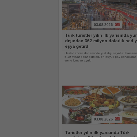
03.08.2026
Haberi
Türk turistler yılın ilk yarısında yur
Oku
dışından 362 milyon dolarlık hediy
eşya getirdi
Ocak-haziran döneminde yurt dışı seyahat harcama
5,19 milyar dolar olurken, en büyük pay konaklama
yeme içmeye ayrıldı
03.08.2026
Haberi
Oku
Turistler yılın ilk yarısında Türk