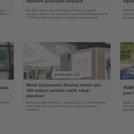
rezidans projesiyle büyüyor
ziyar
 göre
Misr Italia Properties ve People & Places ile yapılan
UNESCO 
rinde en
anlaşma, ülkenin öne çıkan sahil ve şehir destinasyonlarına
ziyaretç
1.500'den fazla otel odası ve rezidans kazandıracak
altyapıs
04.08.2026
Haberi
Haberi
Meliá büyümesini finanse etmek için
Oku
Oku
ndaki
ROBI
100 milyon avroluk varlık satışı
yeni 
planlıyor
yleminin
Otel grubu gelir üretmeyen arsalarla bazı azınlık hisselerini
Dijital 
elden çıkararak yeni yatırımlar için kaynak yaratmayı
ders for
hedefliyor
kişisell