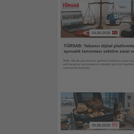
04.08.2026
Haberi
Oku
TÜRSAB: Yabancı dijital platforml
ayrıcalık tanınması sektöre zarar ve
Birlik, Meclis gündemine gelmesi beklenen yasa tas
yerli seyahat acentalarının rekabet gücünü zayıflat
uyarısında bulundu
05.08.2026
Haberi