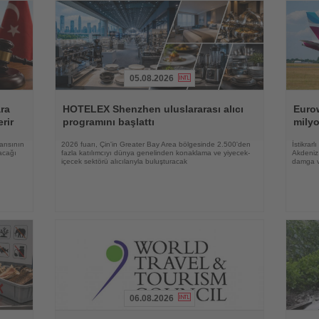
05.08.2026
Haberi
Haberi
Oku
Oku
ara
HOTELEX Shenzhen uluslararası alıcı
Eurow
rir
programını başlattı
milyo
arısının
2026 fuarı, Çin'in Greater Bay Area bölgesinde 2.500'den
İstikrar
acağı
fazla katılımcıyı dünya genelinden konaklama ve yiyecek-
Akdeniz 
içecek sektörü alıcılarıyla buluşturacak
damga 
06.08.2026
Haberi
Haberi