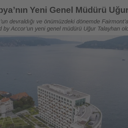
Genel Müdürü Uğur Talayhan oldu
bya’nın Yeni Genel Müdürü Uğur
or’un devraldığı ve önümüzdeki dönemde Fairmont’
by Accor’un yeni genel müdürü Uğur Talayhan ol