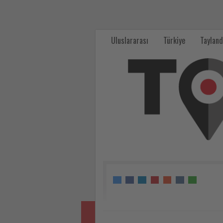
The
Grand
Uluslararası
Türkiye
Tayland
Tarabya’nın
Yeni
Genel
Müdürü
Uğur
Talayhan
oldu
-
Tourexpi,