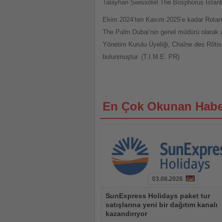
Talayhan Swissôtel The Bosphorus İstanbu
Ekim 2024’ten Kasım 2025’e kadar Rotan
The Palm Dubai’nin genel müdürü olarak a
Yönetim Kurulu Üyeliği, Chaîne des Rôti
bulunmuştur. (T.I.M.E. PR)
En Çok Okunan Habe
03.08.2026
Haberi
SunExpress Holidays paket tur
Oku
satışlarına yeni bir dağıtım kanalı
kazandırıyor