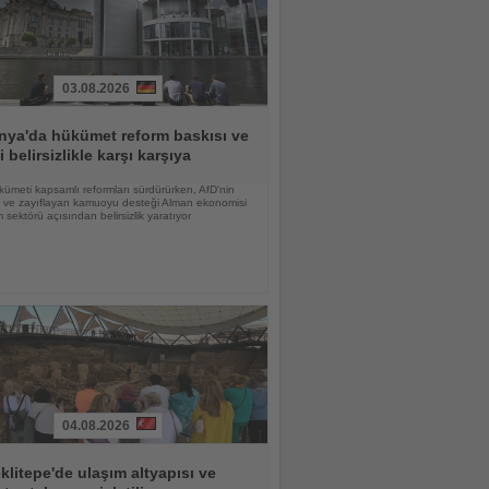
03.08.2026
nya'da hükümet reform baskısı ve
i belirsizlikle karşı karşıya
ümeti kapsamlı reformları sürdürürken, AfD'nin
şi ve zayıflayan kamuoyu desteği Alman ekonomisi
m sektörü açısından belirsizlik yaratıyor
04.08.2026
litepe'de ulaşım altyapısı ve