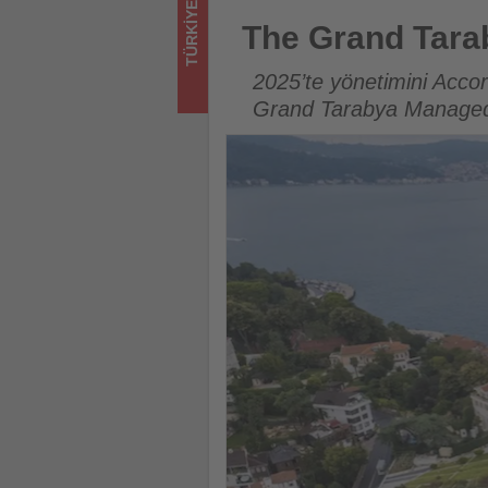
TÜRKIYE
sizler
The Grand Tarabya’nın Yeni 
The Grand Tara
için
2025’te yönetimini Acc
turizmde
Grand Tarabya Managed 
olup
bitenleri
takip
ediyor!