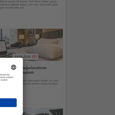
lirlerini yüzde 43 artıran Türk Hava Yolları, güçlü
yümesine rağmen geçen yılın aynı dönemine göre
ük net kâr elde etti
04.08.2026
ırma 20 otel değerlendirme
ormunu karşılaştırdı
a sıralama, platformlar arasındaki farkları ve uyku
un misafir memnuniyetine etkisini ortaya koyuyor