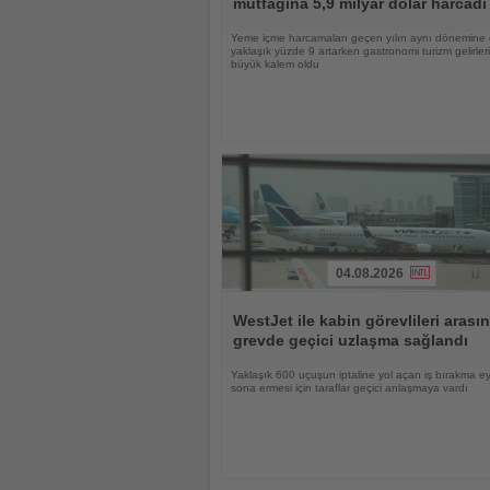
mutfağına 5,9 milyar dolar harcadı
Yeme içme harcamaları geçen yılın aynı dönemine
yaklaşık yüzde 9 artarken gastronomi turizm gelirle
büyük kalem oldu
04.08.2026
Haberi
Oku
WestJet ile kabin görevlileri arası
grevde geçici uzlaşma sağlandı
Yaklaşık 600 uçuşun iptaline yol açan iş bırakma e
sona ermesi için taraflar geçici anlaşmaya vardı