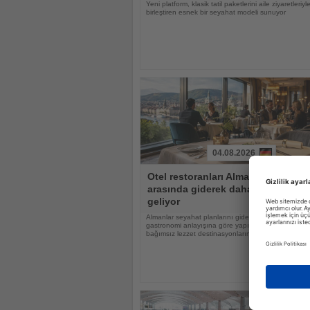
Yeni platform, klasik tatil paketlerini aile ziyaretleriyl
birleştiren esnek bir seyahat modeli sunuyor
04.08.2026
Haberi
Otel restoranları Alman tatilciler
Oku
arasında giderek daha popüler hal
geliyor
Almanlar seyahat planlarını giderek daha fazla otell
gastronomi anlayışına göre yapıyor, otel restoranlar
bağımsız lezzet destinasyonlarına dönüşüyor