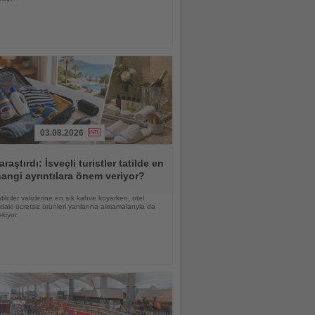
03.08.2026
araştırdı: İsveçli turistler tatilde en
angi ayrıntılara önem veriyor?
atilciler valizlerine en sık kahve koyarken, otel
daki ücretsiz ürünleri yanlarına almamalarıyla da
ekiyor