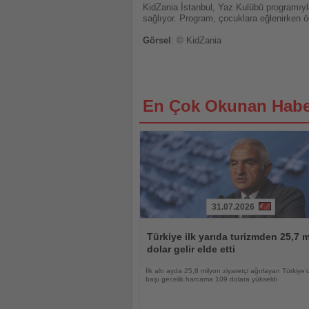
KidZania İstanbul, Yaz Kulübü programıyla 
sağlıyor. Program, çocuklara eğlenirken öğ
Görsel
: © KidZania
En Çok Okunan Habe
31.07.2026
Haberi
Oku
Türkiye ilk yarıda turizmden 25,7 m
dolar gelir elde etti
İlk altı ayda 25,8 milyon ziyaretçi ağırlayan Türkiye’d
başı gecelik harcama 109 dolara yükseldi