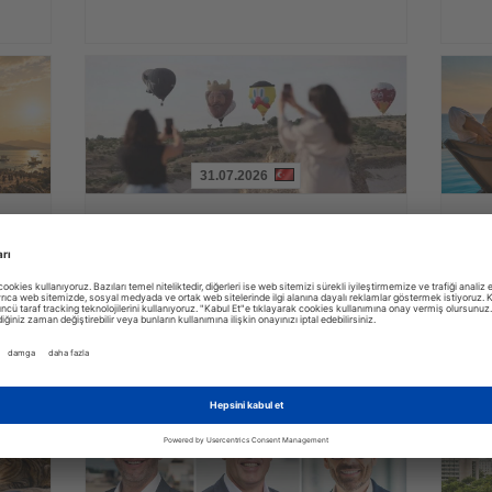
31.07.2026
Haberi
Haberi
Oku
Oku
yi
Kapadokya Balon Festivali 30 figürlü
Alman
balonla başladı
zama
irası
Dokuz ülkeden gelen sıcak hava balonları gün doğumunda
YouGov a
peribacaları üzerinde gösteri uçuşu yaptı
lüksün a
zaman ve