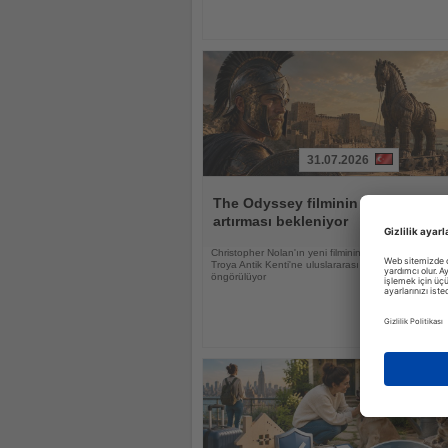
31.07.2026
Haberi
Oku
The Odyssey filminin Troya'ya ilgi
artırması bekleniyor
Christopher Nolan'ın yeni filminin UNESCO Dünya M
Troya Antik Kenti'ne uluslararası ilgiyi güçlendirmesi
öngörülüyor