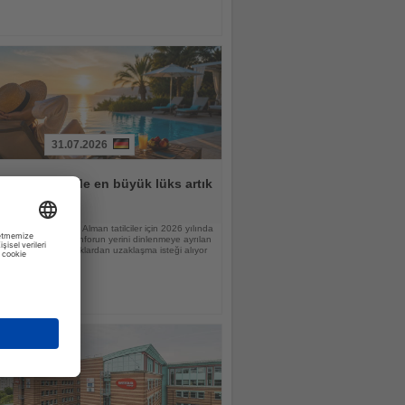
31.07.2026
lar için tatilde en büyük lüks artık
n
raştırmasına göre Alman tatilciler için 2026 yılında
nlamı değişiyor; konforun yerini dinlenmeye ayrılan
 günlük sorumluluklardan uzaklaşma isteği alıyor