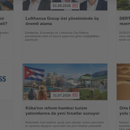
01.08.2026
Haberi
Haberi
Oku
Oku
bir
Lufthansa Group üst yönetiminde üç
DERT
eli?
önemli atama
rezer
şmeler,
Edelweiss, Eurowings ve Lufthansa City Airlines
2026/27 
i
yönetiminde ekim ve kasım aylarında görev değişiklikleri
uzun mes
yapılacak
tercih ed
31.07.2026
Haberi
Haberi
Oku
Oku
Küba'nın reform hamlesi turizm
Orta 
yatırımlarına da yeni fırsatlar sunuyor
yolu 
e
Hükümetin özel sektöre açtığı yeni alanlar, turizm yatırımları
Haziran 
ve ziyaretçi altyapısı açısından da yeni fırsatlar yaratabilir
azalırke
14’e yak