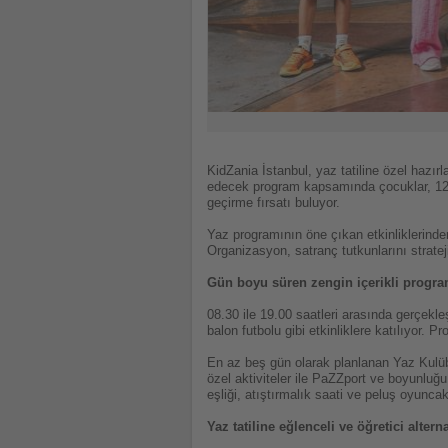
KidZania İstanbul, yaz tatiline özel hazı
edecek program kapsamında çocuklar, 120’de
geçirme fırsatı buluyor.
Yaz programının öne çıkan etkinliklerinde
Organizasyon, satranç tutkunlarını strate
Gün boyu süren zengin içerikli progr
08.30 ile 19.00 saatleri arasında gerçekl
balon futbolu gibi etkinliklere katılıyor. 
En az beş gün olarak planlanan Yaz Kulübü
özel aktiviteler ile PaZZport ve boyunluğu
eşliği, atıştırmalık saati ve peluş oyuncak
Yaz tatiline eğlenceli ve öğretici alterna