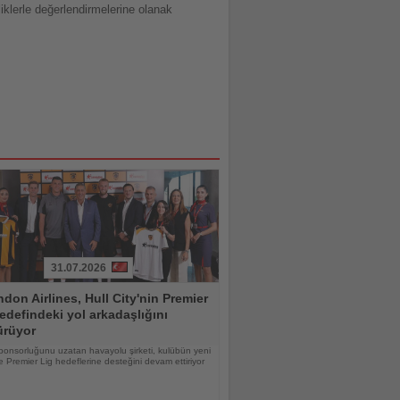
iklerle değerlendirmelerine olanak
31.07.2026
don Airlines, Hull City'nin Premier
edefindeki yol arkadaşlığını
ürüyor
ponsorluğunu uzatan havayolu şirketi, kulübün yeni
 Premier Lig hedeflerine desteğini devam ettiriyor