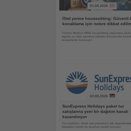
01.08.2026
Haberi
Oku
Otel yerine housesitting: Güvenli 
konaklama için nelere dikkat edilm
Tüketici Merkezi NRW, housesitting yapanlara sözle
sigorta ve olası tazminat talepleri konusunda öneml
tavsiyelerde bulunuyor
03.08.2026
Haberi
SunExpress Holidays paket tur
Oku
satışlarına yeni bir dağıtım kanalı
kazandırıyor
Yeni platform, klasik tatil paketlerini aile ziyaretleriyl
birleştiren esnek bir seyahat modeli sunuyor