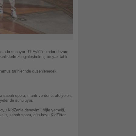
r arada sunuyor. 11 Eylül’e kadar devam
klerle zenginleştirilmiş bir yaz tatili
Temmuz tarihlerinde düzenlenecek.
ra sabah sporu, mantı ve donut atölyeleri,
iyeler de sunuluyor.
 boyu KidZania deneyimi, öğle yemeği,
valtı, sabah sporu, gün boyu KidZitter