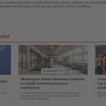
çocukların yaz tatilini meslek deneyimleri, yaratıcı atölyeler ve sosyal etkinl
renebilecekleri zengin içerikli bir yaz deneyimi sunmayı hedefliyor.
rler
01.08.2026
Haberi
Haberi
Washington Dulles Havalimanı tarihinin
Coren
Oku
Oku
ilyar
en büyük modernizasyonuna
Lig h
hazırlanıyor
sürd
e kişi
20 milyar doların üzerinde yatırımla terminal kapasitesi
Resmi s
artırılacak, AeroTrain ağı genişletilecek ve yolcu konforu
sezon ve
önemli ölçüde iyileştirilecek