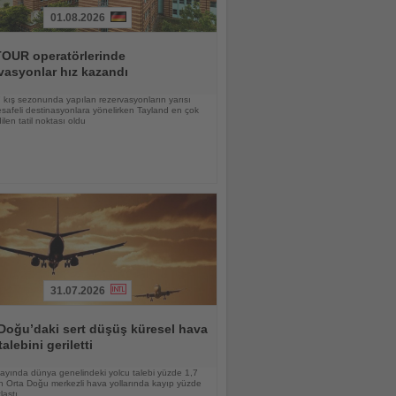
01.08.2026
OUR operatörlerinde
vasyonlar hız kazandı
kış sezonunda yapılan rezervasyonların yarısı
afeli destinasyonlara yönelirken Tayland en çok
ilen tatil noktası oldu
31.07.2026
Doğu’daki sert düşüş küresel hava
talebini geriletti
ayında dünya genelindeki yolcu talebi yüzde 1,7
n Orta Doğu merkezli hava yollarında kayıp yüzde
laştı