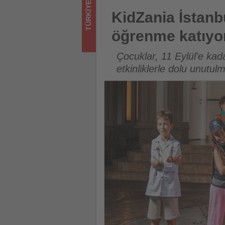
TÜRKIYE
-
KidZania İstanbul Yaz Kulübü 
KidZania İstanbu
Tourexpi,
öğrenme katıyo
sizler
Çocuklar, 11 Eylül’e ka
için
etkinliklerle dolu unutul
turizmde
olup
bitenleri
takip
ediyor!