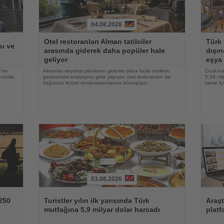
04.08.2026
Haberi
Haberi
Otel restoranları Alman tatilciler
Türk 
Oku
Oku
ı ve
arasında giderek daha popüler hale
dışın
geliyor
eşya 
'nin
Almanlar seyahat planlarını giderek daha fazla otellerin
Ocak-ha
nomisi
gastronomi anlayışına göre yapıyor, otel restoranları ise
5,19 mil
bağımsız lezzet destinasyonlarına dönüşüyor
yeme içm
03.08.2026
Haberi
Haberi
Oku
Oku
250
Turistler yılın ilk yarısında Türk
Araşt
mutfağına 5,9 milyar dolar harcadı
platf