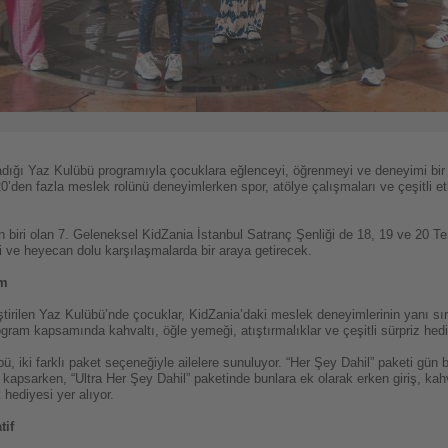
rladığı Yaz Kulübü programıyla çocuklara eğlenceyi, öğrenmeyi ve deneyimi bi
n fazla meslek rolünü deneyimlerken spor, atölye çalışmaları ve çeşitli etkinli
n biri olan 7. Geleneksel KidZania İstanbul Satranç Şenliği de 18, 19 ve 20 
ji ve heyecan dolu karşılaşmalarda bir araya getirecek.
am
eştirilen Yaz Kulübü’nde çocuklar, KidZania’daki meslek deneyimlerinin yanı sı
Program kapsamında kahvaltı, öğle yemeği, atıştırmalıklar ve çeşitli sürpriz hed
, iki farklı paket seçeneğiyle ailelere sunuluyor. “Her Şey Dahil” paketi gün
 kapsarken, “Ultra Her Şey Dahil” paketinde bunlara ek olarak erken giriş, kah
 hediyesi yer alıyor.
tif