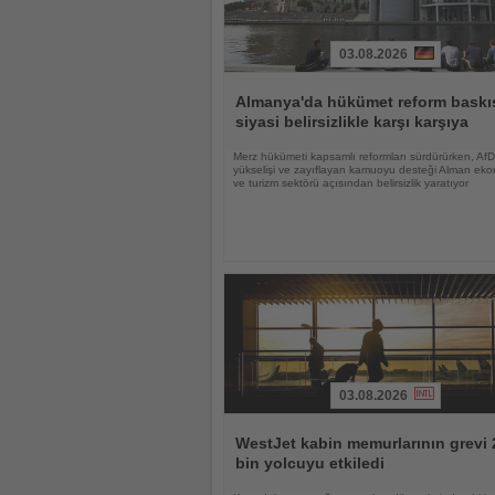
03.08.2026
Haberi
Oku
Almanya'da hükümet reform baskıs
siyasi belirsizlikle karşı karşıya
Merz hükümeti kapsamlı reformları sürdürürken, AfD
yükselişi ve zayıflayan kamuoyu desteği Alman eko
ve turizm sektörü açısından belirsizlik yaratıyor
03.08.2026
Haberi
Oku
WestJet kabin memurlarının grevi 
bin yolcuyu etkiledi