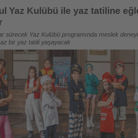
ile yaz tatiline eğlence ve öğrenme katıyor
l Yaz Kulübü ile yaz tatiline eğ
r
dar sürecek Yaz Kulübü programında meslek deneyiml
maz bir yaz tatili yaşayacak