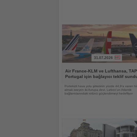
31.07.2026
Haberi
Oku
Air France-KLM ve Lufthansa, TAP
Portugal için bağlayıcı teklif sund
Portekizli hava yolu şirketinin yüzde 44,9’a varan hi
almak isteyen iki Avrupa devi, Lizbon’un Atlantik
bağlantılarındaki rolünü güçlendirmeyi hedefliyor