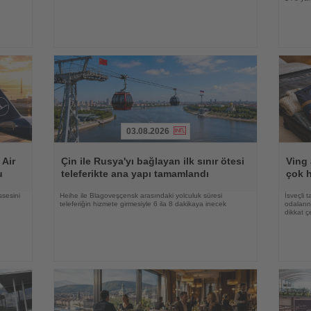
03.08.2026
Haberi
Haberi
Oku
Oku
 Air
Çin ile Rusya'yı bağlayan ilk sınır ötesi
Ving 
u
teleferikte ana yapı tamamlandı
çok h
ssesini
Heihe ile Blagoveşçensk arasındaki yolculuk süresi
İsveçli t
teleferiğin hizmete girmesiyle 6 ila 8 dakikaya inecek
odaların
dikkat ç