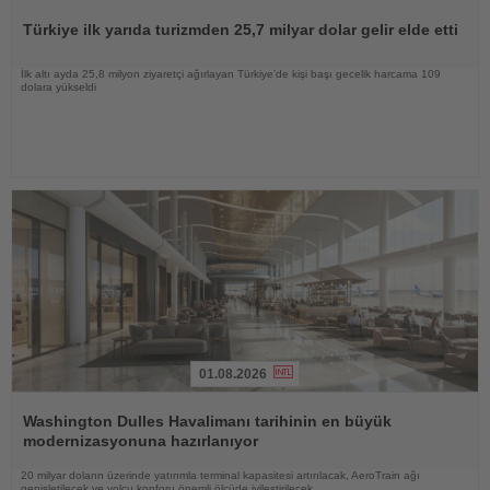
Oku
Türkiye ilk yarıda turizmden 25,7 milyar dolar gelir elde etti
İlk altı ayda 25,8 milyon ziyaretçi ağırlayan Türkiye’de kişi başı gecelik harcama 109
dolara yükseldi
01.08.2026
Haberi
Oku
Washington Dulles Havalimanı tarihinin en büyük
modernizasyonuna hazırlanıyor
20 milyar doların üzerinde yatırımla terminal kapasitesi artırılacak, AeroTrain ağı
genişletilecek ve yolcu konforu önemli ölçüde iyileştirilecek