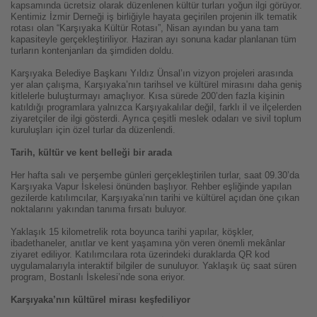
kapsamında ücretsiz olarak düzenlenen kültür turları yoğun ilgi görüyor.
Kentimiz İzmir Derneği iş birliğiyle hayata geçirilen projenin ilk tematik
rotası olan “Karşıyaka Kültür Rotası”, Nisan ayından bu yana tam
kapasiteyle gerçekleştiriliyor. Haziran ayı sonuna kadar planlanan tüm
turların kontenjanları da şimdiden doldu.
Karşıyaka Belediye Başkanı Yıldız Ünsal’ın vizyon projeleri arasında
yer alan çalışma, Karşıyaka’nın tarihsel ve kültürel mirasını daha geniş
kitlelerle buluşturmayı amaçlıyor. Kısa sürede 200’den fazla kişinin
katıldığı programlara yalnızca Karşıyakalılar değil, farklı il ve ilçelerden
ziyaretçiler de ilgi gösterdi. Ayrıca çeşitli meslek odaları ve sivil toplum
kuruluşları için özel turlar da düzenlendi.
Tarih, kültür ve kent belleği bir arada
Her hafta salı ve perşembe günleri gerçekleştirilen turlar, saat 09.30’da
Karşıyaka Vapur İskelesi önünden başlıyor. Rehber eşliğinde yapılan
gezilerde katılımcılar, Karşıyaka’nın tarihi ve kültürel açıdan öne çıkan
noktalarını yakından tanıma fırsatı buluyor.
Yaklaşık 15 kilometrelik rota boyunca tarihi yapılar, köşkler,
ibadethaneler, anıtlar ve kent yaşamına yön veren önemli mekânlar
ziyaret ediliyor. Katılımcılara rota üzerindeki duraklarda QR kod
uygulamalarıyla interaktif bilgiler de sunuluyor. Yaklaşık üç saat süren
program, Bostanlı İskelesi’nde sona eriyor.
Karşıyaka’nın kültürel mirası keşfediliyor