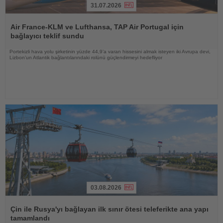
31.07.2026
Haberi
Oku
Air France-KLM ve Lufthansa, TAP Air Portugal için
bağlayıcı teklif sundu
Portekizli hava yolu şirketinin yüzde 44,9’a varan hissesini almak isteyen iki Avrupa devi,
Lizbon’un Atlantik bağlantılarındaki rolünü güçlendirmeyi hedefliyor
03.08.2026
Haberi
Oku
Çin ile Rusya'yı bağlayan ilk sınır ötesi teleferikte ana yapı
tamamlandı