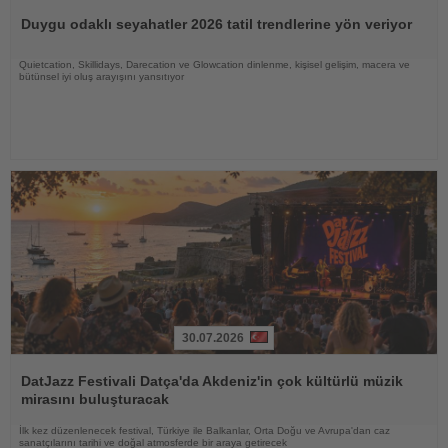
Oku
Duygu odaklı seyahatler 2026 tatil trendlerine yön veriyor
Quietcation, Skillidays, Darecation ve Glowcation dinlenme, kişisel gelişim, macera ve
bütünsel iyi oluş arayışını yansıtıyor
30.07.2026
Haberi
Oku
DatJazz Festivali Datça'da Akdeniz'in çok kültürlü müzik
mirasını buluşturacak
İlk kez düzenlenecek festival, Türkiye ile Balkanlar, Orta Doğu ve Avrupa'dan caz
sanatçılarını tarihi ve doğal atmosferde bir araya getirecek