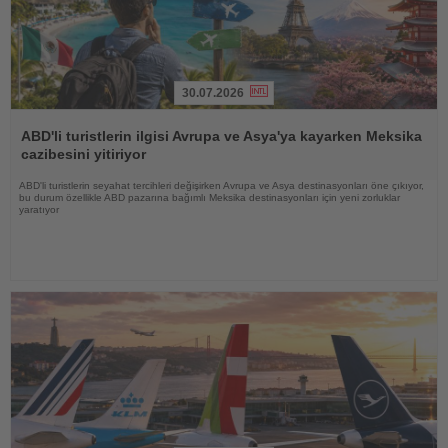
30.07.2026
Haberi
Oku
ABD'li turistlerin ilgisi Avrupa ve Asya'ya kayarken Meksika
cazibesini yitiriyor
ABD'li turistlerin seyahat tercihleri değişirken Avrupa ve Asya destinasyonları öne çıkıyor,
bu durum özellikle ABD pazarına bağımlı Meksika destinasyonları için yeni zorluklar
yaratıyor