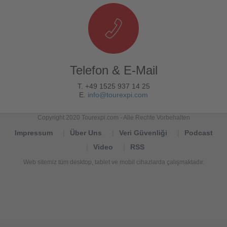
Telefon & E-Mail
T. +49 1525 937 14 25
E.
info@tourexpi.com
Copyright 2020 Tourexpi.com - Alle Rechte Vorbehalten
Impressum
Über Uns
Veri Güvenliği
Podcast
Video
RSS
Web sitemiz tüm desktop, tablet ve mobil cihazlarda çalışmaktadır.
Tourexpi,
turizm
haberleri,
Reisebüros,
tourism
news,