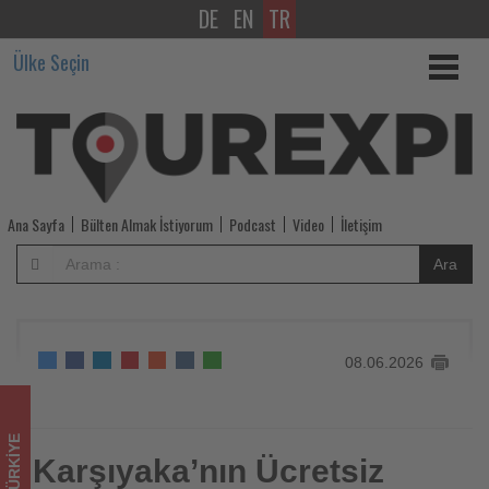
DE
EN
TR
Karşıyaka’nın
Ülke Seçin
Ücretsiz
Kültür
Turlarına
Yoğun
Ana Sayfa
Bülten Almak İstiyorum
Podcast
Video
İletişim
İlgi
Ara
-
Tourexpi,
08.06.2026
sizler
için
TÜRKIYE
turizmde
Karşıyaka’nın Ücretsiz
Karşıyaka’nın Ücretsiz Kültür Turlarına Yoğun İlgi