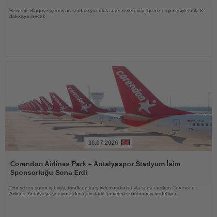
Heihe ile Blagoveşçensk arasındaki yolculuk süresi teleferiğin hizmete girmesiyle 6 ila 8
dakikaya inecek
30.07.2026
Haberi
Oku
Corendon Airlines Park – Antalyaspor Stadyum İsim
Sponsorluğu Sona Erdi
Dört sezon süren iş birliği, tarafların karşılıklı mutabakatıyla sona ererken Corendon
Airlines, Antalya'ya ve spora desteğini farklı projelerle sürdürmeyi hedefliyor