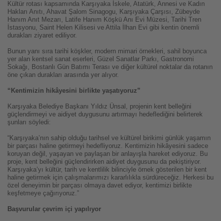
Kültür rotası kapsamında Karşıyaka İskele, Atatürk, Annesi ve Kadın
Hakları Anıtı, Ahavat Şalom Sinagogu, Karşıyaka Çarşısı, Zübeyde
Hanım Anıt Mezarı, Latife Hanım Köşkü Anı Evi Müzesi, Tarihi Tren
İstasyonu, Saint Helen Kilisesi ve Attila İlhan Evi gibi kentin önemli
durakları ziyaret ediliyor.
Bunun yanı sıra tarihi köşkler, modern mimari örnekleri, sahil boyunca
yer alan kentsel sanat eserleri, Güzel Sanatlar Parkı, Gastronomi
Sokağı, Bostanlı Gün Batımı Terası ve diğer kültürel noktalar da rotanın
öne çıkan durakları arasında yer alıyor.
“Kentimizin hikâyesini birlikte yaşatıyoruz”
Karşıyaka Belediye Başkanı Yıldız Ünsal, projenin kent belleğini
güçlendirmeyi ve aidiyet duygusunu artırmayı hedeflediğini belirterek
şunları söyledi:
“Karşıyaka’nın sahip olduğu tarihsel ve kültürel birikimi günlük yaşamın
bir parçası haline getirmeyi hedefliyoruz. Kentimizin hikâyesini sadece
koruyan değil, yaşayan ve paylaşan bir anlayışla hareket ediyoruz. Bu
proje, kent belleğini güçlendirirken aidiyet duygusunu da pekiştiriyor.
Karşıyaka’yı kültür, tarih ve kentlilik bilinciyle örnek gösterilen bir kent
haline getirmek için çalışmalarımızı kararlılıkla sürdüreceğiz. Herkesi bu
özel deneyimin bir parçası olmaya davet ediyor, kentimizi birlikte
keşfetmeye çağırıyoruz.”
Başvurular çevrim içi yapılıyor