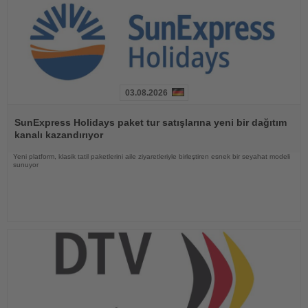
03.08.2026
Haberi
Oku
SunExpress Holidays paket tur satışlarına yeni bir dağıtım
kanalı kazandırıyor
Yeni platform, klasik tatil paketlerini aile ziyaretleriyle birleştiren esnek bir seyahat modeli
sunuyor