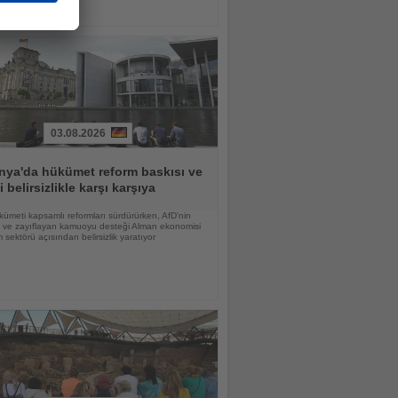
03.08.2026
nya'da hükümet reform baskısı ve
i belirsizlikle karşı karşıya
ümeti kapsamlı reformları sürdürürken, AfD'nin
şi ve zayıflayan kamuoyu desteği Alman ekonomisi
m sektörü açısından belirsizlik yaratıyor