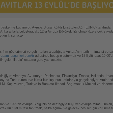
başkentte kutlanıyor. Avrupa Ulusal Kültür Enstitüleri Ağı (EUNIC) tarafından
karalılarla buluşturacak. 12’si Avrupa Büyükelçiliği olmak üzere çok sayıda 
etkinlik sunacak.
ler, film gösterimleri ve şehir turları aracılığıyla Ankara’nın tarihi, mimarisi v
upamirasgunleri.com/tr
adresinde hesap oluşturmak ve 13 Eylül saat 10.00’d
ilk gelen ilk alır” esasına göre yapılacaktır.
birliğiyle; Almanya, Avusturya, Danimarka, Finlandiya, Fransa, Hollanda, İsveç
 sayıda Türk kurumu ve kültür kuruluşunun katkılarıyla gerçekleşiyor. Araları
i M. Koç Müzesi, Türkiye İş Bankası İktisadi Bağımsızlık Müzesi ve Hacette
ılan ve 1999’da Avrupa Birliği’nin de desteğiyle büyüyen Avrupa Miras Günleri
rtak kültürel mirası tanıtmak, halka açmak ve gelecek nesiller için korunmas