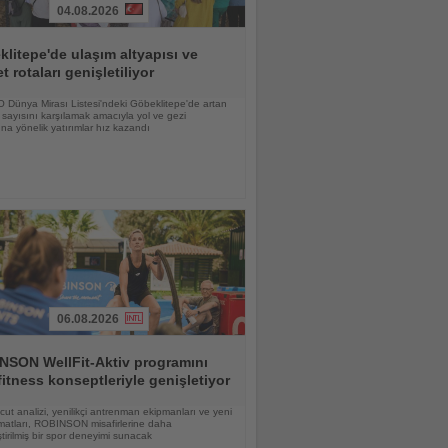
04.08.2026
litepe'de ulaşım altyapısı ve
et rotaları genişletiliyor
Dünya Mirası Listesi'ndeki Göbeklitepe'de artan
i sayısını karşılamak amacıyla yol ve gezi
ına yönelik yatırımlar hız kazandı
06.08.2026
NSON WellFit-Aktiv programını
fitness konseptleriyle genişletiyor
vücut analizi, yenilikçi antrenman ekipmanları ve yeni
matları, ROBINSON misafirlerine daha
eştirilmiş bir spor deneyimi sunacak