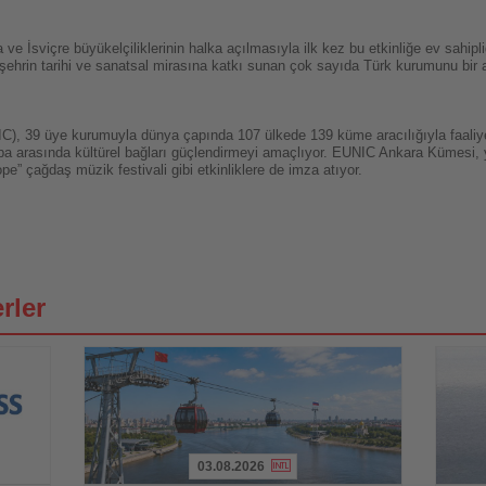
ve İsviçre büyükelçiliklerinin halka açılmasıyla ilk kez bu etkinliğe ev sahi
şehrin tarihi ve sanatsal mirasına katkı sunan çok sayıda Türk kurumunu bir ar
IC), 39 üye kurumuyla dünya çapında 107 ülkede 139 küme aracılığıyla faaliye
upa arasında kültürel bağları güçlendirmeyi amaçlıyor. EUNIC Ankara Kümesi, 
pe” çağdaş müzik festivali gibi etkinliklere de imza atıyor.
rler
03.08.2026