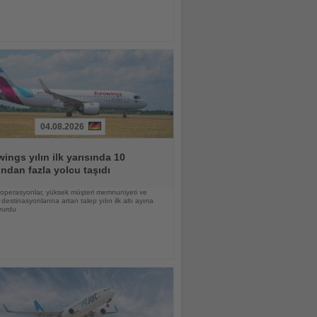
04.08.2026
ings yılın ilk yarısında 10
ndan fazla yolcu taşıdı
lı operasyonlar, yüksek müşteri memnuniyeti ve
destinasyonlarına artan talep yılın ilk altı ayına
vurdu