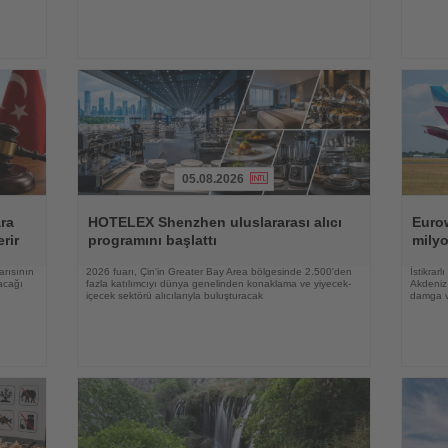
05.08.2026
Haberi
Haberi
Oku
Oku
ara
HOTELEX Shenzhen uluslararası alıcı
Eurow
rir
programını başlattı
milyo
arısının
2026 fuarı, Çin'in Greater Bay Area bölgesinde 2.500'den
İstikrar
acağı
fazla katılımcıyı dünya genelinden konaklama ve yiyecek-
Akdeniz 
içecek sektörü alıcılarıyla buluşturacak
damga 