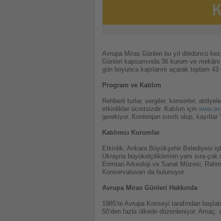
Avrupa Miras Günleri bu yıl dördüncü kez 
Günleri kapsamında 36 kurum ve mekânı An
gün boyunca kapılarını açarak toplam 43 
Program ve Katılım
Rehberli turlar, sergiler, konserler, atölye
etkinlikler ücretsizdir. Katılım için
www.avr
gerekiyor. Kontenjan sınırlı olup, kayıtlar “
Katılımcı Kurumlar
Etkinlik, Ankara Büyükşehir Belediyesi iş
Ukrayna büyükelçiliklerinin yanı sıra çok
Erimtan Arkeoloji ve Sanat Müzesi, Rahm
Konservatuvarı da bulunuyor.
Avrupa Miras Günleri Hakkında
1985’te Avrupa Konseyi tarafından başlat
50’den fazla ülkede düzenleniyor. Amaç, o