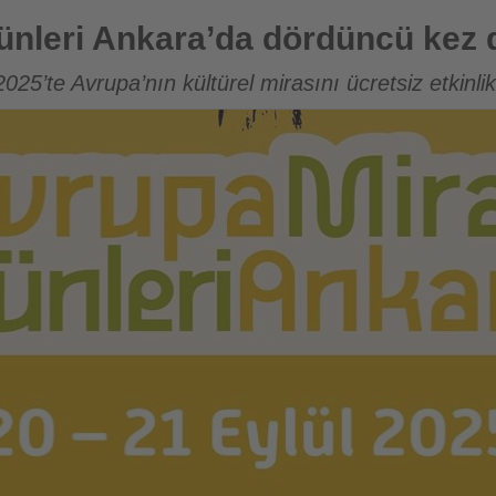
da dördüncü kez düzenleniyor
ünleri Ankara’da dördüncü kez 
025’te Avrupa’nın kültürel mirasını ücretsiz etkinli