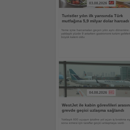
03.08.2026
Haberi
Oku
Turistler yılın ilk yarısında Türk
mutfağına 5,9 milyar dolar harcadı
Yeme içme harcamaları geçen yılın aynı dönemine
yaklaşık yüzde 9 artarken gastronomi turizm gelirle
büyük kalem oldu
04.08.2026
Haberi
Oku
WestJet ile kabin görevlileri arası
grevde geçici uzlaşma sağlandı
Yaklaşık 600 uçuşun iptaline yol açan iş bırakma e
sona ermesi için taraflar geçici anlaşmaya vardı