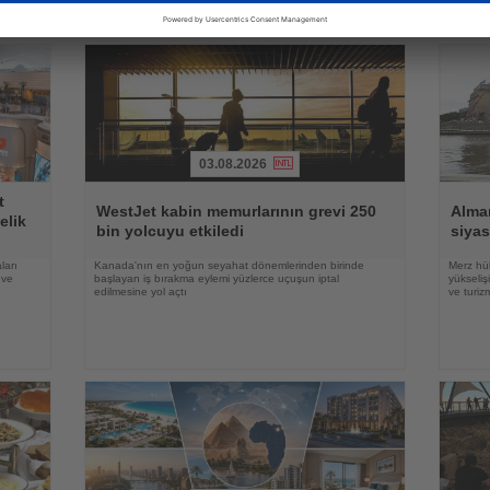
03.08.2026
Haberi
Haberi
t
Oku
Oku
WestJet kabin memurlarının grevi 250
Alma
elik
bin yolcuyu etkiledi
siyas
ları
Kanada'nın en yoğun seyahat dönemlerinden birinde
Merz hük
 ve
başlayan iş bırakma eylemi yüzlerce uçuşun iptal
yükseli
edilmesine yol açtı
ve turiz