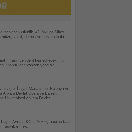
 düzenlenen etkinlik, 42. Avrupa Miras
müze, vakıf, dernek ve üniversite iki
e sanat mirası (yeniden) keşfedilecek. Tüm
an itibaren rezervasyon yapmak
, İsviçre, İtalya, Macaristan, Polonya ve
nda Ankara Devlet Opera ve Balesi,
pe Üniversitesi Ankara Devlet
, bugün Avrupa Kültür Sözleşmesi’ne taraf
ını teşvik etmek.