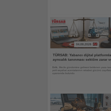
04.08.2026
Haberi
Oku
TÜRSAB: Yabancı dijital platforml
ayrıcalık tanınması sektöre zarar ve
Birlik, Meclis gündemine gelmesi beklenen yasa tas
yerli seyahat acentalarının rekabet gücünü zayıflat
uyarısında bulundu