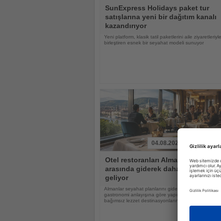
Haberi
SunExpress Holidays paket tur
Oku
satışlarına yeni bir dağıtım kanalı
kazandırıyor
Yeni platform, klasik tatil paketlerini aile ziyaretleriyl
birleştiren esnek bir seyahat modeli sunuyor
04.08.2026
Haberi
Otel restoranları Alman tatilciler
Oku
arasında giderek daha popüler hal
geliyor
Almanlar seyahat planlarını giderek daha fazla otell
gastronomi anlayışına göre yapıyor, otel restoranlar
bağımsız lezzet destinasyonlarına dönüşüyor