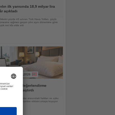
ılın ilk yarısında 18,9 milyar lira
âr açıkladı
lirlerini yüzde 43 artıran Türk Hava Yolları, güçlü
yümesine rağmen geçen yılın aynı dönemine göre
ük net kâr elde etti
04.08.2026
ırma 20 otel değerlendirme
ormunu karşılaştırdı
a sıralama, platformlar arasındaki farkları ve uyku
un misafir memnuniyetine etkisini ortaya koyuyor