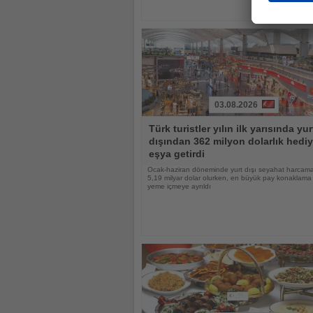
03.08.2026
Haberi
Türk turistler yılın ilk yarısında yur
Oku
dışından 362 milyon dolarlık hediy
eşya getirdi
Ocak-haziran döneminde yurt dışı seyahat harcama
5,19 milyar dolar olurken, en büyük pay konaklama
yeme içmeye ayrıldı