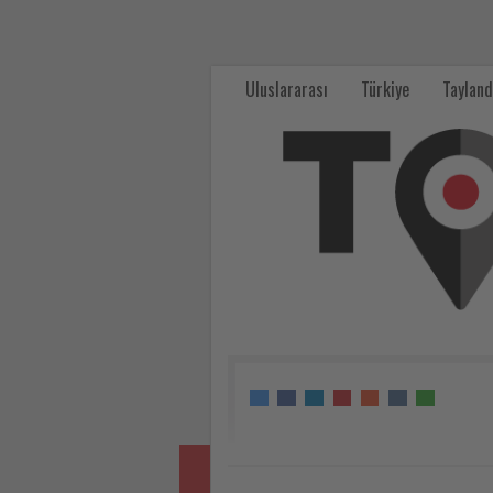
Avrupa
Miras
Uluslararası
Türkiye
Tayland
Günleri
Ankara’da
dördüncü
kez
düzenleniyor
-
Tourexpi,
sizler
için