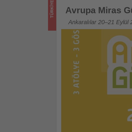
TÜRKIYE
turizmde
Avrupa Miras Günleri Ankara’
Avrupa Miras G
olup
Ankaralılar 20–21 Eylül 2
bitenleri
takip
ediyor!