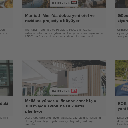
03.08.2026
Haberi
Haberi
Oku
Oku
Marriott, Mısır'da dokuz yeni otel ve
Göbek
rezidans projesiyle büyüyor
ziyar
 göre
Misr Italia Properties ve People & Places ile yapılan
UNESCO 
rinde en
anlaşma, ülkenin öne çıkan sahil ve şehir destinasyonlarına
ziyaretç
1.500'den fazla otel odası ve rezidans kazandıracak
altyapıs
04.08.2026
Haberi
Haberi
Meliá büyümesini finanse etmek için
Oku
Oku
ndaki
ROBI
100 milyon avroluk varlık satışı
yeni 
planlıyor
yleminin
Otel grubu gelir üretmeyen arsalarla bazı azınlık hisselerini
Dijital 
elden çıkararak yeni yatırımlar için kaynak yaratmayı
ders for
hedefliyor
kişisell