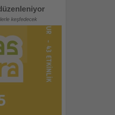
düzenleniyor
klerle keşfedecek