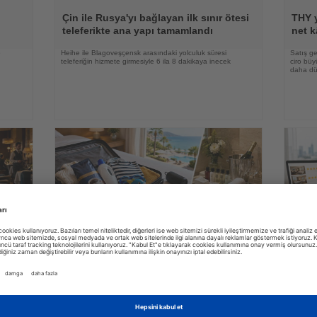
Haberi
Haberi
Oku
Oku
Çin ile Rusya'yı bağlayan ilk sınır ötesi
THY y
teleferikte ana yapı tamamlandı
net k
e
Heihe ile Blagoveşçensk arasındaki yolculuk süresi
Satış ge
teleferiğin hizmete girmesiyle 6 ila 8 dakikaya inecek
ciro bü
daha düş
03.08.2026
Haberi
Haberi
Oku
Oku
Ving araştırdı: İsveçli turistler tatilde en
Araşt
e
çok hangi ayrıntılara önem veriyor?
platf
erin
İsveçli tatilciler valizlerine en sık kahve koyarken, otel
Yeni met
ı ise
odalarındaki ücretsiz ürünleri yanlarına almamalarıyla da
konforun
dikkat çekiyor