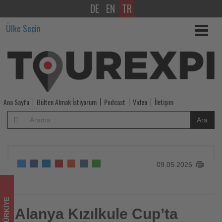
DE
EN
TR
Alanya
Ülke Seçin
Kızılkule
Cup’ta
60’tan
fazla
Ana Sayfa
Bülten Almak İstiyorum
Podcast
Video
İletişim
takım
Ara
şampiyonluk
için
09.05.2026
sahaya
çıkacak
TÜRKIYE
-
Alanya Kızılkule Cup’ta
Alanya Kızılkule Cup’ta 60’tan fazla takım şampiyonluk için
sahaya çıkacak