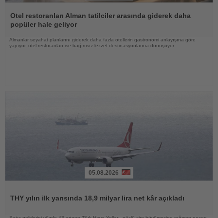
Haberi
Oku
Otel restoranları Alman tatilciler arasında giderek daha
popüler hale geliyor
Almanlar seyahat planlarını giderek daha fazla otellerin gastronomi anlayışına göre
yapıyor, otel restoranları ise bağımsız lezzet destinasyonlarına dönüşüyor
05.08.2026
Haberi
Oku
THY yılın ilk yarısında 18,9 milyar lira net kâr açıkladı
Satış gelirlerini yüzde 43 artıran Türk Hava Yolları, güçlü ciro büyümesine rağmen geçen