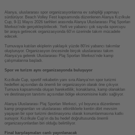
Alanya, uluslararası spor organizasyonlarına ev sahipliği yapmayı
sürdürüyor. Beach Volley Fest kapsamında düzenlenen Alanya Kızılkule
Cup, 9-11 Mayıs 2026 tarihleri arasında Alanya Uluslararası Plaj Sporları
Merkezi’nde gerçekleştirilecek. Yerli ve yabancı çok sayıda sporcuyu
bir araya getirecek organizasyonda 60’ın üzerinde takım mücadele
edecek.
Turnuvaya katılan ekiplerin yaklaşık yüzde 80’ini yabancı takımlar
oluşturuyor. Organizasyon öncesinde birçok uluslararası takım
Alanya’ya gelerek Uluslararası Plaj Sporları Merkezi’nde kamp
çalışmalarına başladı.
Spor ve turizm aynı organizasyonda buluşuyor
Kızılkule Cup, sportif rekabetin yanı sıra Alanya’nın spor turizmi
hedefleri açısından da önemli bir organizasyon olarak öne çıkıyor.
Turnuva kapsamında oluşan hareketlilik; konaklama, kamp olanakları
ve destinasyon tanıtımı açısından bölge ekonomisine katkı sağlıyor.
Alanya Uluslararası Plaj Sporları Merkezi, yıl boyunca düzenlenen
kamp programları ve uluslararası etkinliklerle kentin dört mevsim
yaşayan bir spor turizmi destinasyonu olarak konumlanmasına katkı
sunuyor. Kızılkule Cup’ın da bu hedef doğrultusunda önemli
organizasyonlardan biri olduğu belirtiliyor.
Final karşılaşmaları canlı yayınlanacak