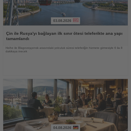
03.08.2026
Haberi
Oku
Çin ile Rusya'yı bağlayan ilk sınır ötesi teleferikte ana yapı
tamamlandı
Heihe ile Blagoveşçensk arasındaki yolculuk süresi teleferiğin hizmete girmesiyle 6 ila 8
dakikaya inecek
04.08.2026