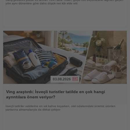
yılın aynı dönemine göre daha düşük net kâr elde etti
03.08.2026
Haberi
Oku
Ving araştırdı: İsveçli turistler tatilde en çok hangi
ayrıntılara önem veriyor?
İsveçli tatilciler valizlerine en sık kahve koyarken, otel odalarındaki ücretsiz ürünleri
yanlarına almamalarıyla da dikkat çekiyor