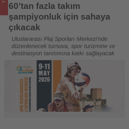
Tourexpi,
60’tan fazla takım
sizler
şampiyonluk için sahaya
için
çıkacak
turizmde
Uluslararası Plaj Sporları Merkezi’nde
düzenlenecek turnuva, spor turizmine ve
olup
destinasyon tanıtımına katkı sağlayacak
bitenleri
takip
ediyor!