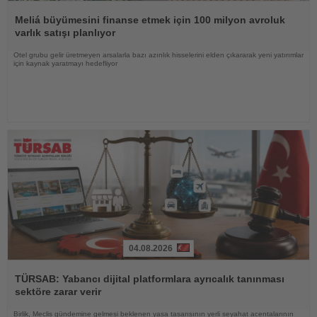
Haberi
Oku
Meliá büyümesini finanse etmek için 100 milyon avroluk
varlık satışı planlıyor
Otel grubu gelir üretmeyen arsalarla bazı azınlık hisselerini elden çıkararak yeni yatırımlar
için kaynak yaratmayı hedefliyor
04.08.2026
Haberi
Oku
TÜRSAB: Yabancı dijital platformlara ayrıcalık tanınması
sektöre zarar verir
Birlik, Meclis gündemine gelmesi beklenen yasa tasarısının yerli seyahat acentalarının