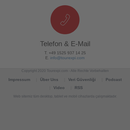
Telefon & E-Mail
T. +49 1525 937 14 25
E.
info@tourexpi.com
Copyright 2020 Tourexpi.com - Alle Rechte Vorbehalten
Impressum
Über Uns
Veri Güvenliği
Podcast
Video
RSS
Web sitemiz tüm desktop, tablet ve mobil cihazlarda çalışmaktadır.
Tourexpi,
turizm
haberleri,
Reisebüros,
tourism