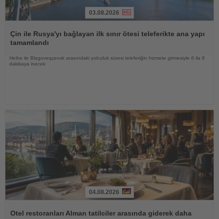
03.08.2026
Haberi
Oku
Çin ile Rusya'yı bağlayan ilk sınır ötesi teleferikte ana yapı
tamamlandı
Heihe ile Blagoveşçensk arasındaki yolculuk süresi teleferiğin hizmete girmesiyle 6 ila 8
dakikaya inecek
04.08.2026
Haberi
Oku
Otel restoranları Alman tatilciler arasında giderek daha