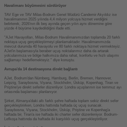
Havalimanı büyümesini sürdürüyor
TAV Ege ve TAV Milas-Bodrum Genel Müdürü Candemir Akyıldız ise
havalimanının 2025 yılında 4,4 milyon yolcuya hizmet verdiğini
belirterek, 2026'nın ilk beş ayında geçen yılın aynı dönemine göre
yüzde 4 büyüme kaydedildiğini ifade etti.
"AJet Havayolları, Milas-Bodrum Havalimanımızdan toplamda 20 farklı
noktaya uçuş gerçekleştirmeyi planlamaktadır. Havalimanımızda
mevcut durumda 40 havayolu ve 80 farklı noktaya hizmet vermekteyiz.
AJet'in başlamasıyla beraber uçuş noktalarımız daha da artarak
yolcularımıza ve bölge halkımıza daha rahat, konforlu ve hızlı ulaşımı
sağlamayı hedeflemekteyiz." diye konuştu.
Avrupa'da 14 destinasyona direkt bağlantı
AJet, Bodrum'dan Nürnberg, Hamburg, Berlin, Bremen, Hannover,
Leipzig, Saraybosna, Viyana, Stockholm, Üsküp, Kopenhag, Tiran ve
Priştine'ye direkt seferler düzenliyor. Londra uçuşlarının ise temmuz ayı
ortasında başlaması planlanıyor.
Şirket, Almanya'daki altı farklı şehre haftada toplam sekiz direkt sefer
gerçekleştirirken, Londra hattında haftada üç uçuş sunacak.
Saraybosna, Viyana, Stockholm, Üsküp, Priştine ve Kopenhag'a
haftada bir, Tiran'a ise haftada iki charter sefer düzenleniyor. Bodrum-
Lefkoşa hattında da haftada iki karşılıklı uçuş gerçekleştiriliyor.