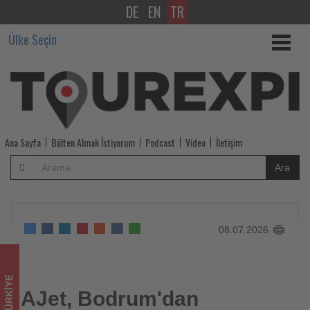
DE
EN
TR
AJet,
Ülke Seçin
Bodrum'dan
Avrupa'ya
direkt
uçuş
Ana Sayfa
Bülten Almak İstiyorum
Podcast
Video
İletişim
ağını
Ara
genişletti
-
08.07.2026
Tourexpi,
sizler
TÜRKIYE
için
AJet, Bodrum'dan
AJet, Bodrum'dan Avrupa'ya direkt uçuş ağını genişletti