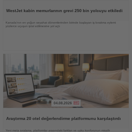
Haberi
Oku
WestJet kabin memurlarının grevi 250 bin yolcuyu etkiledi
Kanada'nın en yoğun seyahat dönemlerinden birinde başlayan iş bırakma eylemi
yüzlerce uçuşun iptal edilmesine yol açtı
04.08.2026
Haberi
Oku
Araştırma 20 otel değerlendirme platformunu karşılaştırdı
Yeni meta sıralama, platformlar arasındaki farkları ve uyku konforunun misafir