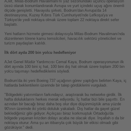
AJet, Milas-Bodrum Havalimanı'nı yaz sezonundaki üçüncü operasyon
üssü olarak konumlandırarak Avrupa ve yurt içindeki uçuş ağını önemli
ölçüde genişletti. Havayolu şirketi, Bodrum'dan Avrupa'da 14
destinasyona, Kuzey Kıbrıs Türk Cumhuriyeti'nde Lefkoşa'ya ve
Türkiye'de yedi noktaya olmak üzere toplam 22 noktaya direkt sefer
başlattı.
Yeni hatların hizmete girmesi dolayısıyla Milas-Bodrum Havalimanı'nda
düzenlenen törene kamu temsilcileri, havacılık sektörü yöneticileri ve
turizm paydaşları katıldı.
İlk dört ayda 200 bin yolcu hedefleniyor
AJet Genel Müdür Yardımcısı Cemal Kaya, Bodrum operasyonunun ilk
dört ayında 100 bini iç hat, 100 bini dış hat olmak üzere toplam 200 bin
yolcu taşımayı hedeflediklerini söyledi.
Bodrum'da iki yeni Boeing 737 uçağının görev yaptığını belirten Kaya, iç
hatlarda beklentilerin üzerinde bir talep gördüklerini vurguladı.
"Bölgedeki yatırımların farkındayız, araştırarak bu networke girdik. İlk
hafta doluluklarını herkes merak ediyordu. İç hatlar bizi bile şaşırttı. En
azından bir bacağı biraz daha boş olur diye düşünmüştük ama yüzde
90'ının üzerinde iki yönlü doluluk yakaladı. Dış hatlar da gayet güzel
beklediğimiz gibi gidiyor. Açıkçası biraz korkmuştuk Ortadoğu'da
bölgede yaşanan krizden dolayı acaba ne olacak diye. İnşallah o da bir
noktaya oturur. Ama şu an itibarıyla çok büyük bir etkisi olmadı gibi
gözüküyor." dedi.