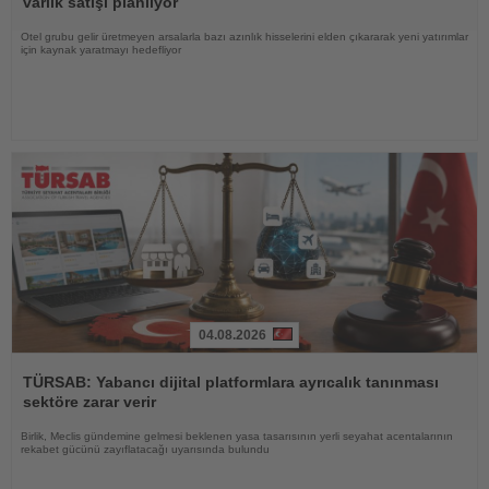
varlık satışı planlıyor
Otel grubu gelir üretmeyen arsalarla bazı azınlık hisselerini elden çıkararak yeni yatırımlar
için kaynak yaratmayı hedefliyor
04.08.2026
Haberi
Oku
TÜRSAB: Yabancı dijital platformlara ayrıcalık tanınması
sektöre zarar verir
Birlik, Meclis gündemine gelmesi beklenen yasa tasarısının yerli seyahat acentalarının
rekabet gücünü zayıflatacağı uyarısında bulundu