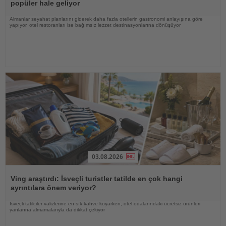
popüler hale geliyor
Almanlar seyahat planlarını giderek daha fazla otellerin gastronomi anlayışına göre
yapıyor, otel restoranları ise bağımsız lezzet destinasyonlarına dönüşüyor
03.08.2026
Haberi
Oku
Ving araştırdı: İsveçli turistler tatilde en çok hangi
ayrıntılara önem veriyor?
İsveçli tatilciler valizlerine en sık kahve koyarken, otel odalarındaki ücretsiz ürünleri
yanlarına almamalarıyla da dikkat çekiyor