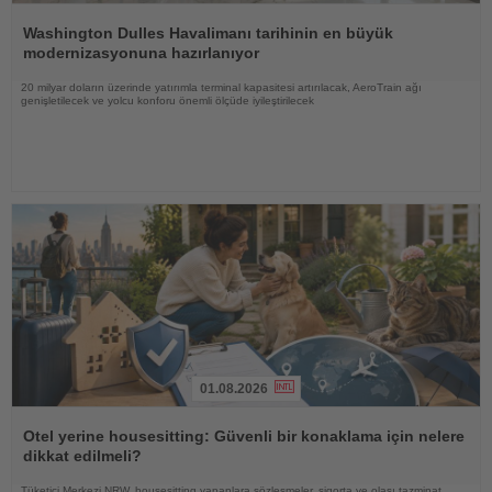
Haberi
Oku
Washington Dulles Havalimanı tarihinin en büyük
modernizasyonuna hazırlanıyor
20 milyar doların üzerinde yatırımla terminal kapasitesi artırılacak, AeroTrain ağı
genişletilecek ve yolcu konforu önemli ölçüde iyileştirilecek
01.08.2026
Haberi
Oku
Otel yerine housesitting: Güvenli bir konaklama için nelere
dikkat edilmeli?
Tüketici Merkezi NRW, housesitting yapanlara sözleşmeler, sigorta ve olası tazminat