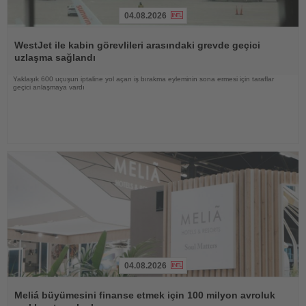
04.08.2026
Haberi
Oku
WestJet ile kabin görevlileri arasındaki grevde geçici
uzlaşma sağlandı
Yaklaşık 600 uçuşun iptaline yol açan iş bırakma eyleminin sona ermesi için taraflar
geçici anlaşmaya vardı
04.08.2026
Haberi
Oku
Meliá büyümesini finanse etmek için 100 milyon avroluk