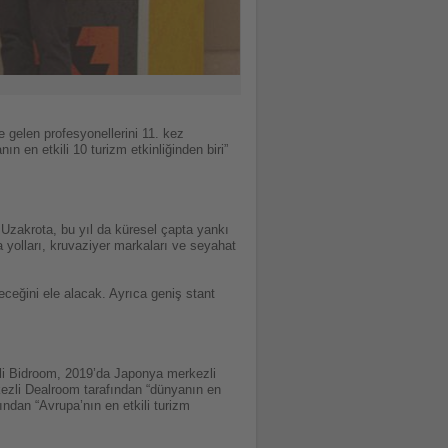
 gelen profesyonellerini 11. kez
ın en etkili 10 turizm etkinliğinden biri”
 Uzakrota, bu yıl da küresel çapta yankı
va yolları, kruvaziyer markaları ve seyahat
ceğini ele alacak. Ayrıca geniş stant
zli Bidroom, 2019’da Japonya merkezli
kezli Dealroom tarafından “dünyanın en
afından “Avrupa’nın en etkili turizm