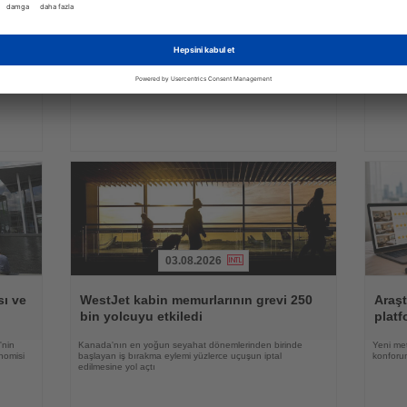
Haberi
Haberi
Türk 
Oku
Oku
ira
Ving araştırdı: İsveçli turistler tatilde en
dışın
çok hangi ayrıntılara önem veriyor?
eşya 
güçlü
İsveçli tatilciler valizlerine en sık kahve koyarken, otel
Ocak-ha
e göre
odalarındaki ücretsiz ürünleri yanlarına almamalarıyla da
5,19 mil
dikkat çekiyor
yeme içm
03.08.2026
Haberi
Haberi
Oku
Oku
ı ve
WestJet kabin memurlarının grevi 250
Araşt
bin yolcuyu etkiledi
platf
'nin
Kanada'nın en yoğun seyahat dönemlerinden birinde
Yeni met
nomisi
başlayan iş bırakma eylemi yüzlerce uçuşun iptal
konforun
edilmesine yol açtı