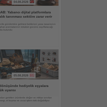
04.08.2026
B: Yabancı dijital platformlara
alık tanınması sektöre zarar verir
Meclis gündemine gelmesi beklenen yasa tasarısının
yahat acentalarının rekabet gücünü zayıflatacağı
nda bulundu
05.08.2026
 dönüşünde hediyelik eşyalara
ük uyarısı
dan getirilen ürünlerde değer ve miktar sınırları
 vergi, el koyma ve cezai işlem riski doğabiliyor