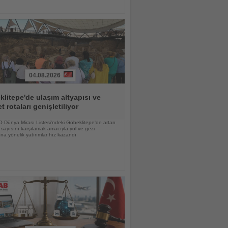
04.08.2026
litepe'de ulaşım altyapısı ve
et rotaları genişletiliyor
Dünya Mirası Listesi'ndeki Göbeklitepe'de artan
i sayısını karşılamak amacıyla yol ve gezi
ına yönelik yatırımlar hız kazandı