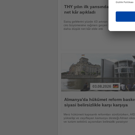
Haberi
Oku
THY yılın ilk yarısında 18,9 milyar l
net kâr açıkladı
Satış gelirlerini yüzde 43 artıran Türk Hava Yolları, 
ciro büyümesine rağmen geçen yılın aynı dönemin
daha düşük net kâr elde etti
03.08.2026
Haberi
Oku
Almanya'da hükümet reform baskıs
siyasi belirsizlikle karşı karşıya
Merz hükümeti kapsamlı reformları sürdürürken, AfD
yükselişi ve zayıflayan kamuoyu desteği Alman eko
ve turizm sektörü açısından belirsizlik yaratıyor