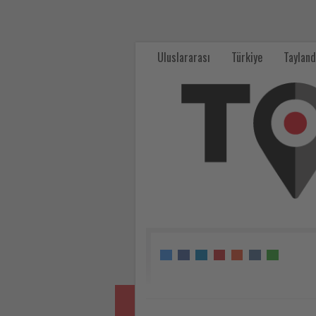
110
ülkeden
Uluslararası
Türkiye
Tayland
15
bin
turizm
profesyoneli
Uzakrota’da
buluşacak
-
Tourexpi,
sizler