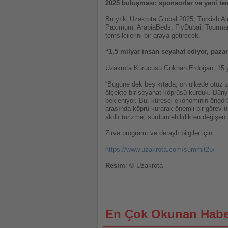
2025 buluşması: sponsorlar ve yeni te
Bu yılki Uzakrota Global 2025, Turkish A
Paximum, ArabiaBeds, FlyDubai, Tourmania
temsilcilerini bir araya getirecek.
“1,5 milyar insan seyahat ediyor, paza
Uzakrota Kurucusu Gökhan Erdoğan, 15 yıll
“Bugüne dek beş kıtada, on ülkede otuz zi
ölçekte bir seyahat köprüsü kurduk. Dün
bekleniyor. Bu, küresel ekonominin öngörü
arasında köprü kurarak önemli bir görev ü
akıllı turizme, sürdürülebilirlikten değiş
Zirve programı ve detaylı bilgiler için:
https://www.uzakrota.com/summit25/
Resim
: © Uzakrota
En Çok Okunan Habe