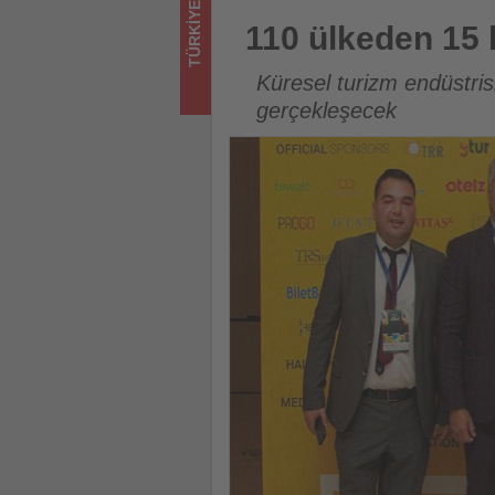
TÜRKIYE
için
110 ülkeden 15 bin turizm pr
110 ülkeden 15 
turizmde
Küresel turizm endüstris
olup
gerçekleşecek
bitenleri
takip
ediyor!