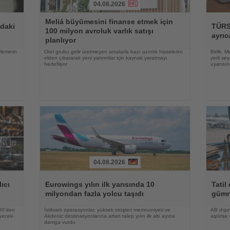
04.08.2026
Haberi
Haberi
Meliá büyümesini finanse etmek için
Oku
Oku
ndaki
TÜRSA
100 milyon avroluk varlık satışı
ayrıc
planlıyor
yleminin
Otel grubu gelir üretmeyen arsalarla bazı azınlık hisselerini
Birlik, 
elden çıkararak yeni yatırımlar için kaynak yaratmayı
yerli se
hedefliyor
uyarısı
04.08.2026
Haberi
Haberi
Oku
Oku
ıcı
Eurowings yılın ilk yarısında 10
Tatil
milyondan fazla yolcu taşıdı
gümr
500'den
İstikrarlı operasyonlar, yüksek müşteri memnuniyeti ve
AB dışın
yecek-
Akdeniz destinasyonlarına artan talep yılın ilk altı ayına
aşılırsa
damga vurdu