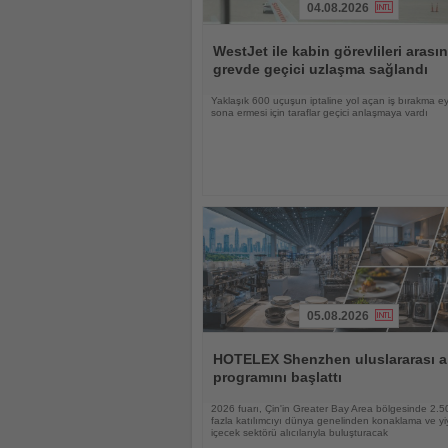
04.08.2026
Haberi
Oku
WestJet ile kabin görevlileri arası
grevde geçici uzlaşma sağlandı
Yaklaşık 600 uçuşun iptaline yol açan iş bırakma e
sona ermesi için taraflar geçici anlaşmaya vardı
05.08.2026
Haberi
Oku
HOTELEX Shenzhen uluslararası al
programını başlattı
2026 fuarı, Çin'in Greater Bay Area bölgesinde 2.
fazla katılımcıyı dünya genelinden konaklama ve yi
içecek sektörü alıcılarıyla buluşturacak