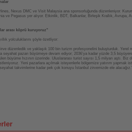
malar
irlines, Nexus DMC ve Visit Malaysia ana sponsorluğunda düzenleniyor.
Kurum
 ve Pegasus yer alıyor. Etkinlik, BDT, Balkanlar, Birleşik Krallık, Avrupa, 
rlar arası köprü kuruyoruz”
ık yolculuklarını şöyle özetliyor:
rve düzenledik ve yaklaşık 100 bin turizm profesyonelini buluşturduk. Yerel ma
ya seyahat pazarı büyümeye devam ediyor; 2036’ya kadar yüzde 3,5 büyüyerek
len büyüme hızının üzerinde. Uluslararası turist sayısı 1,5 milyarı aştı. Biz 
stleniyoruz. Yeni pazarlara açılmak isteyenlerle bölgemize yatırım yapmak ist
en seyahat takvimlerine kadar pek çok konuyu İstanbul zirvemizde ele alacağız.
rler