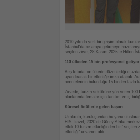
2010 yılında yerli bir girişim olarak kur
İstanbul’da bir araya getirmeye hazırlanıyo
seçilen zirve, 28 Kasım 2025’te Hilton İs
110 ülkeden 15 bin profesyonel geliyor
Beş kıtada, on ülkede düzenlediği otuzdan
uyandıracak bir etkinliğe imza atacak. Aral
acentelerinin bulunduğu 15 binden fazla ka
Zirvede, turizm sektörüne yön veren 100 k
alanlarında firmalar için tanıtım ve iş birliğ
Küresel ödüllerle gelen başarı
Uzakrota, kuruluşundan bu yana uluslarar
HIS Travel, 2020’de Güney Afrika merkezl
etkili 10 turizm etkinliğinden biri” seçilen
etkinliği” unvanını aldı.