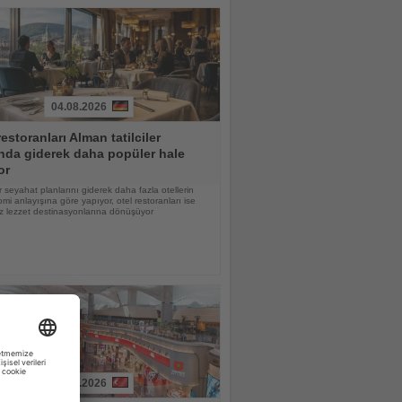
04.08.2026
restoranları Alman tatilciler
nda giderek daha popüler hale
or
 seyahat planlarını giderek daha fazla otellerin
mi anlayışına göre yapıyor, otel restoranları ise
z lezzet destinasyonlarına dönüşüyor
03.08.2026