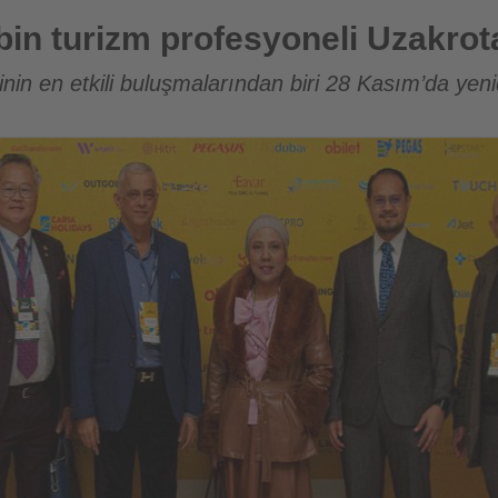
ofesyoneli Uzakrota’da buluşacak
bin turizm profesyoneli Uzakro
inin en etkili buluşmalarından biri 28 Kasım’da yen