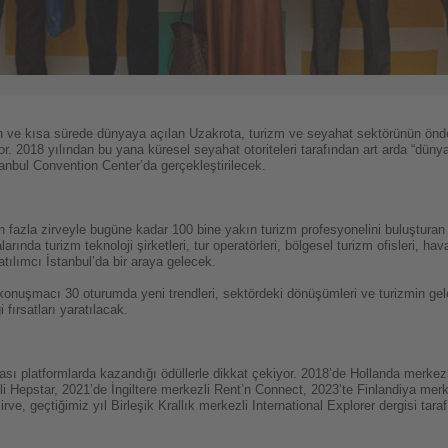
ulan ve kısa sürede dünyaya açılan Uzakrota, turizm ve seyahat sektörünün önde
r. 2018 yılından bu yana küresel seyahat otoriteleri tarafından art arda “dünyan
tanbul Convention Center’da gerçekleştirilecek.
 fazla zirveyle bugüne kadar 100 bine yakın turizm profesyonelini buluşturan
arında turizm teknoloji şirketleri, tur operatörleri, bölgesel turizm ofisleri, ha
tılımcı İstanbul’da bir araya gelecek.
onuşmacı 30 oturumda yeni trendleri, sektördeki dönüşümleri ve turizmin gele
i fırsatları yaratılacak.
ası platformlarda kazandığı ödüllerle dikkat çekiyor. 2018’de Hollanda merke
i Hepstar, 2021’de İngiltere merkezli Rent’n Connect, 2023’te Finlandiya mer
 zirve, geçtiğimiz yıl Birleşik Krallık merkezli International Explorer dergisi tar