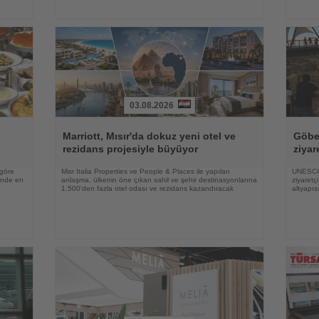
03.08.2026
Haberi
Haberi
Oku
Oku
Marriott, Mısır'da dokuz yeni otel ve
Göbek
rezidans projesiyle büyüyor
ziyar
 göre
Misr Italia Properties ve People & Places ile yapılan
UNESCO 
rinde en
anlaşma, ülkenin öne çıkan sahil ve şehir destinasyonlarına
ziyaretç
1.500'den fazla otel odası ve rezidans kazandıracak
altyapıs