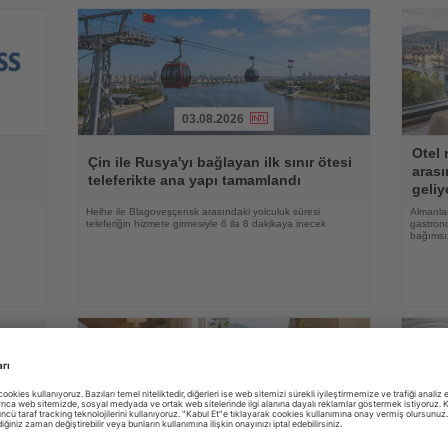
03.08.2026
Haberi
Haberi
Otel 
Oku
Oku
Çin ile Rusya'yı bağlayan ilk sınır ötesi
arası
teleferikte ana yapı tamamlandı
geliy
e
Heihe ile Blagoveşçensk arasındaki yolculuk süresi
Almanlar
teleferiğin hizmete girmesiyle 6 ila 8 dakikaya inecek
gastrono
bağımsı
03.08.2026