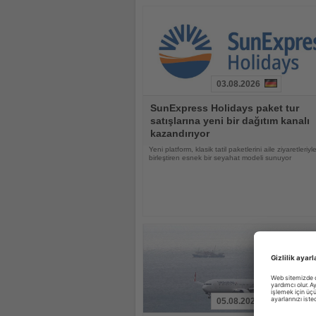
03.08.2026
Haberi
SunExpress Holidays paket tur
Oku
satışlarına yeni bir dağıtım kanalı
kazandırıyor
Yeni platform, klasik tatil paketlerini aile ziyaretleriyl
birleştiren esnek bir seyahat modeli sunuyor
05.08.2026