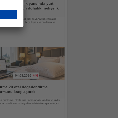
turistler yılın ilk yarısında yurt
dan 362 milyon dolarlık hediyelik
getirdi
ziran döneminde yurt dışı seyahat harcamaları
yar dolar olurken, en büyük pay konaklama ve
eye ayrıldı
04.08.2026
ırma 20 otel değerlendirme
ormunu karşılaştırdı
a sıralama, platformlar arasındaki farkları ve uyku
un misafir memnuniyetine etkisini ortaya koyuyor