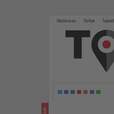
TUI,
İspanya'daki
Uluslararası
Türkiye
Tayland
ilk
seyahat
acentesini
Mallorca'da
açtı
-
Tourexpi,
sizler
için