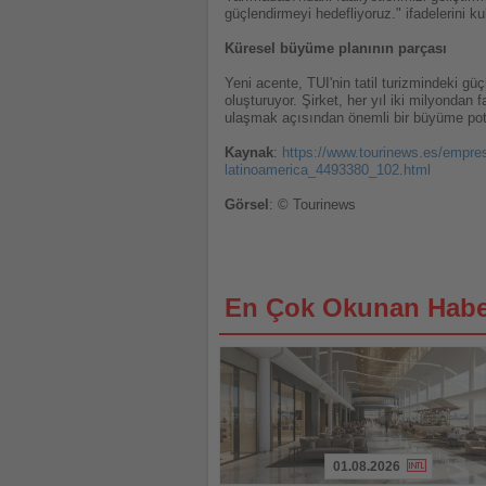
güçlendirmeyi hedefliyoruz." ifadelerini ku
Küresel büyüme planının parçası
Yeni acente, TUI'nin tatil turizmindeki güç
oluşturuyor. Şirket, her yıl iki milyondan
ulaşmak açısından önemli bir büyüme pota
Kaynak
:
https://www.tourinews.es/empres
latinoamerica_4493380_102.html
Görsel
: © Tourinews
En Çok Okunan Habe
01.08.2026