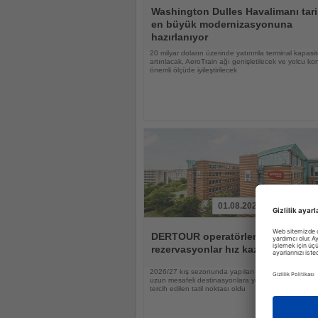
Haberi
Washington Dulles Havalimanı tari
Oku
en büyük modernizasyonuna
hazırlanıyor
20 milyar doların üzerinde yatırımla terminal kapasit
artırılacak, AeroTrain ağı genişletilecek ve yolcu ko
önemli ölçüde iyileştirilecek
01.08.2026
Haberi
Oku
DERTOUR operatörlerinde
rezervasyonlar hız kazandı
2026/27 kış sezonunda yapılan rezervasyonların ya
uzun mesafeli destinasyonlara yönelirken Tayland 
tercih edilen tatil noktası oldu