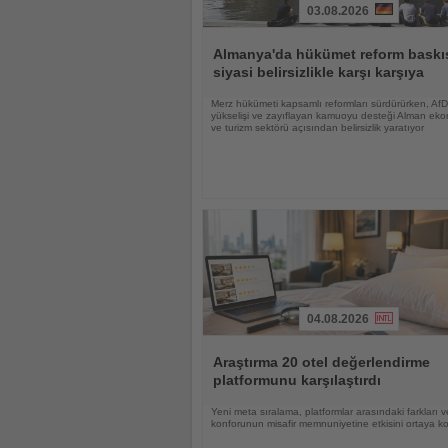
03.08.2026
Haberi
Oku
Almanya'da hükümet reform baskıs
siyasi belirsizlikle karşı karşıya
Merz hükümeti kapsamlı reformları sürdürürken, AfD
yükselişi ve zayıflayan kamuoyu desteği Alman eko
ve turizm sektörü açısından belirsizlik yaratıyor
04.08.2026
Haberi
Oku
Araştırma 20 otel değerlendirme
platformunu karşılaştırdı
Yeni meta sıralama, platformlar arasındaki farkları 
konforunun misafir memnuniyetine etkisini ortaya k