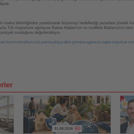
llandı.
lü marka bilinirliğinden yararlanarak büyümeyi hedeflediği pazarlara yönelik kür
 fazla TUI müşterisini ağırlayan Balear Adaları'nın ve özellikle Mallorca'nın he
nsiyeli sunduğunu değerlendiriyor.
as-turismo/mallorca-tui-palma-playa-abre-primera-agencia-viajes-impulsar-cr
rler
01.08.2026