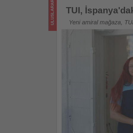
ULUSLARARASI
turizmde
TUI, İspanya'daki ilk seyahat 
TUI, İspanya'dak
olup
Yeni amiral mağaza, TUI
bitenleri
takip
ediyor!