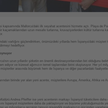
i kapsamında Mallorca'daki ilk seyahat acentesini hizmete açtı. Playa de Pal
ir kaçamaklarından uzun mesafe turlarına, kruvaziyerlerden kültür turlarına 
or.
ı'ndaki varlığını güçlendirirken, önümüzdeki yıllarda hem İspanya'daki müşteri
dirmeyi hedefliyor.
 oynuyor
nın uzun yıllardır şirketin en önemli destinasyonlarından biri olduğunu belirt
m ediyor ve küresel ağımızın temel taşlarından birini oluşturuyor. Her yıl mi
müşteriler arasında büyümek hem de İspanya ve diğer pazarlardaki faaliyetleri
rından birinde yer alan yeni acente, müşterilere Avrupa, Amerika, Afrika ve A
üdürü Andrea Pfeiffer ise yeni acentenin markayı İspanyol tüketicilere daha 
sını İspanyol müşterilere daha da yaklaştırıyor ve büyüme yolculuğumuzda yen
rmeyi ve milyonlarca gezginin tanıyıp güvendiği markamızın gücünden yararlana