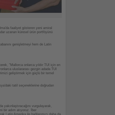
ma'da faaliyet gösteren yeni amiral
kadar uzanan küresel ürün portföyünü
 tabanını genişletmeyi hem de Latin
erek, "Mallorca onlarca yıldır TUI için en
lyonlarca uluslararası gezgin adada TUI
mizi geliştirmek için güçlü bir temel
sya'daki tatil seçeneklerine doğrudan
da yakınlaştıracağını vurgulayarak,
i bir adım atıyoruz. İber
rak Latin Amerika ile bağlarımızı daha da