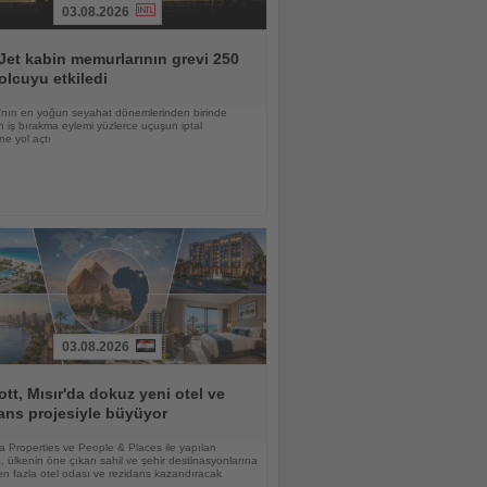
03.08.2026
et kabin memurlarının grevi 250
olcuyu etkiledi
nın en yoğun seyahat dönemlerinden birinde
 iş bırakma eylemi yüzlerce uçuşun iptal
ne yol açtı
03.08.2026
ott, Mısır'da dokuz yeni otel ve
ans projesiyle büyüyor
lia Properties ve People & Places ile yapılan
 ülkenin öne çıkan sahil ve şehir destinasyonlarına
n fazla otel odası ve rezidans kazandıracak