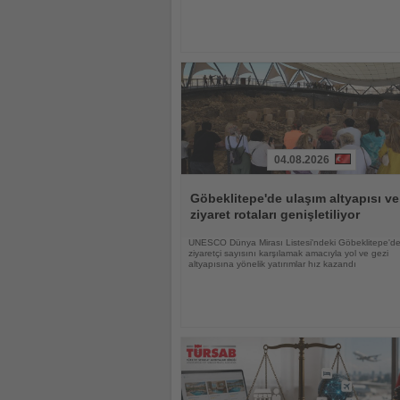
04.08.2026
Haberi
Oku
Göbeklitepe'de ulaşım altyapısı ve
ziyaret rotaları genişletiliyor
UNESCO Dünya Mirası Listesi'ndeki Göbeklitepe'de
ziyaretçi sayısını karşılamak amacıyla yol ve gezi
altyapısına yönelik yatırımlar hız kazandı