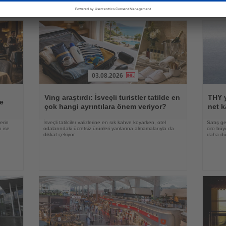
03.08.2026
Haberi
Haberi
Oku
Oku
Ving araştırdı: İsveçli turistler tatilde en
THY y
e
çok hangi ayrıntılara önem veriyor?
net k
erin
İsveçli tatilciler valizlerine en sık kahve koyarken, otel
Satış ge
ı ise
odalarındaki ücretsiz ürünleri yanlarına almamalarıyla da
ciro bü
dikkat çekiyor
daha düş