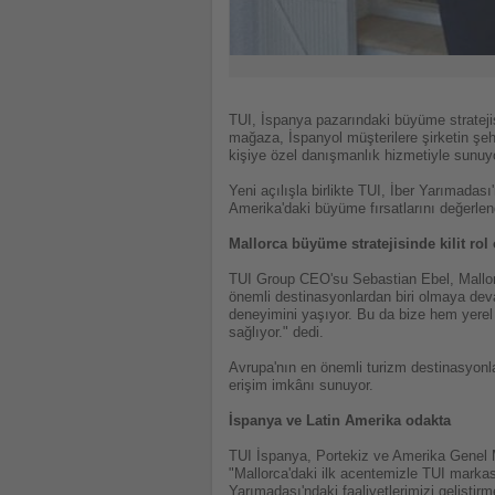
TUI, İspanya pazarındaki büyüme stratejis
mağaza, İspanyol müşterilere şirketin şeh
kişiye özel danışmanlık hizmetiyle sunuy
Yeni açılışla birlikte TUI, İber Yarımadas
Amerika'daki büyüme fırsatlarını değerlen
Mallorca büyüme stratejisinde kilit rol
TUI Group CEO'su Sebastian Ebel, Mallorca'
önemli destinasyonlardan biri olmaya deva
deneyimini yaşıyor. Bu da bize hem yerel 
sağlıyor." dedi.
Avrupa'nın en önemli turizm destinasyonla
erişim imkânı sunuyor.
İspanya ve Latin Amerika odakta
TUI İspanya, Portekiz ve Amerika Genel M
"Mallorca'daki ilk acentemizle TUI marka
Yarımadası'ndaki faaliyetlerimizi gelişti