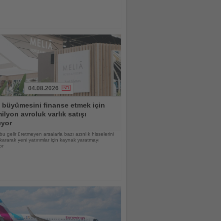
04.08.2026
 büyümesini finanse etmek için
ilyon avroluk varlık satışı
ıyor
bu gelir üretmeyen arsalarla bazı azınlık hisselerini
kararak yeni yatırımlar için kaynak yaratmayı
or