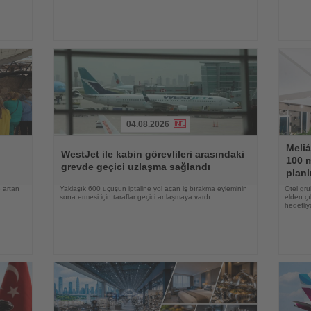
04.08.2026
Haberi
Haberi
Meliá
Oku
Oku
WestJet ile kabin görevlileri arasındaki
100 m
grevde geçici uzlaşma sağlandı
planl
 artan
Yaklaşık 600 uçuşun iptaline yol açan iş bırakma eyleminin
Otel gru
sona ermesi için taraflar geçici anlaşmaya vardı
elden çı
hedefliy