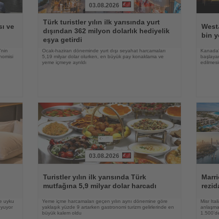
03.08.2026
Haberi
Haberi
Türk turistler yılın ilk yarısında yurt
Oku
Oku
ı ve
WestJ
dışından 362 milyon dolarlık hediyelik
bin y
eşya getirdi
'nin
Ocak-haziran döneminde yurt dışı seyahat harcamaları
Kanada'
nomisi
5,19 milyar dolar olurken, en büyük pay konaklama ve
başlayan
yeme içmeye ayrıldı
edilmesi
03.08.2026
Haberi
Haberi
Oku
Oku
Turistler yılın ilk yarısında Türk
Marri
mutfağına 5,9 milyar dolar harcadı
rezid
ve uyku
Yeme içme harcamaları geçen yılın aynı dönemine göre
Misr Ita
oyuyor
yaklaşık yüzde 9 artarken gastronomi turizm gelirlerinde en
anlaşma,
büyük kalem oldu
1.500'de