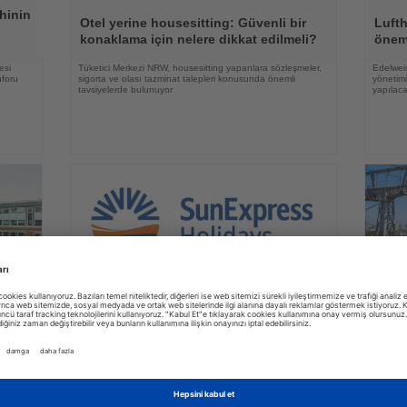
Haberi
Haberi
hinin
Oku
Oku
Otel yerine housesitting: Güvenli bir
Luft
konaklama için nelere dikkat edilmeli?
önem
esi
Tüketici Merkezi NRW, housesitting yapanlara sözleşmeler,
Edelweis
nforu
sigorta ve olası tazminat talepleri konusunda önemli
yönetimi
tavsiyelerde bulunuyor
yapılac
03.08.2026
Haberi
Haberi
SunExpress Holidays paket tur
Oku
Oku
Çin i
satışlarına yeni bir dağıtım kanalı
telef
kazandırıyor
rısı
Yeni platform, klasik tatil paketlerini aile ziyaretleriyle
Heihe il
en çok
birleştiren esnek bir seyahat modeli sunuyor
teleferi