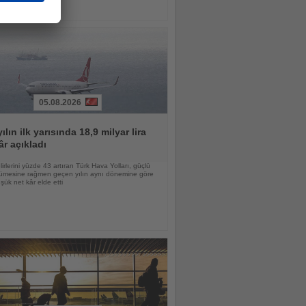
05.08.2026
ılın ilk yarısında 18,9 milyar lira
âr açıkladı
lirlerini yüzde 43 artıran Türk Hava Yolları, güçlü
yümesine rağmen geçen yılın aynı dönemine göre
ük net kâr elde etti