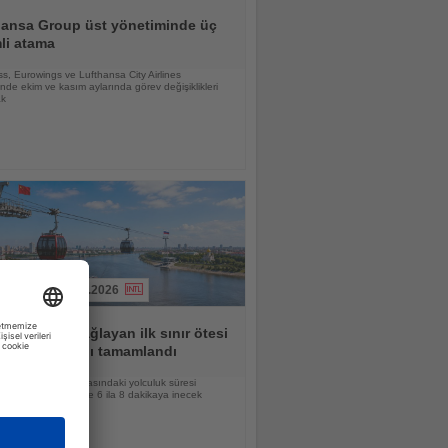
hansa Group üst yönetiminde üç
li atama
s, Eurowings ve Lufthansa City Airlines
nde ekim ve kasım aylarında görev değişiklikleri
ak
03.08.2026
le Rusya'yı bağlayan ilk sınır ötesi
erikte ana yapı tamamlandı
e Blagoveşçensk arasındaki yolculuk süresi
ğin hizmete girmesiyle 6 ila 8 dakikaya inecek