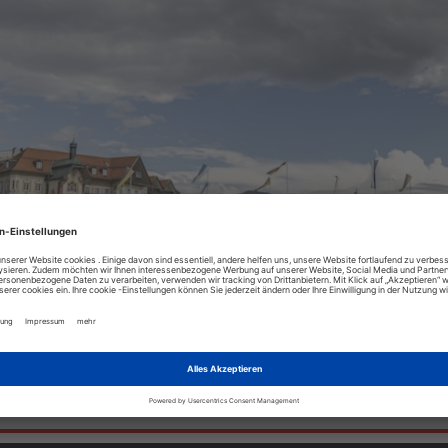
uer und Filmkultur
DE