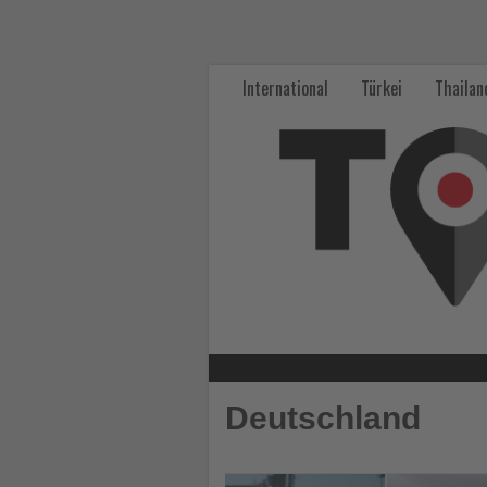
Wissen,
was
International
Türkei
Thailan
im
Tourismus
los
ist!
-
Wissen,
was
Deutschland
im
Tourismus
Lesen