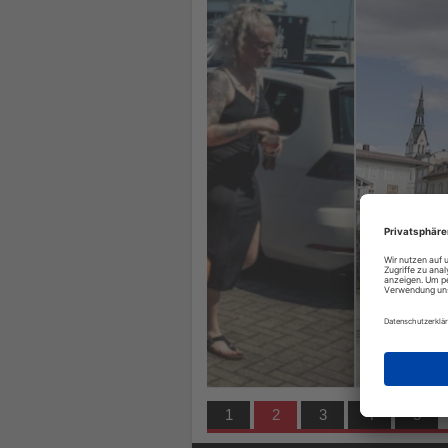
los
Sie
die
Nachrichten
ist!
Die Isar als Bühne für Abente
1
2
3
4
5