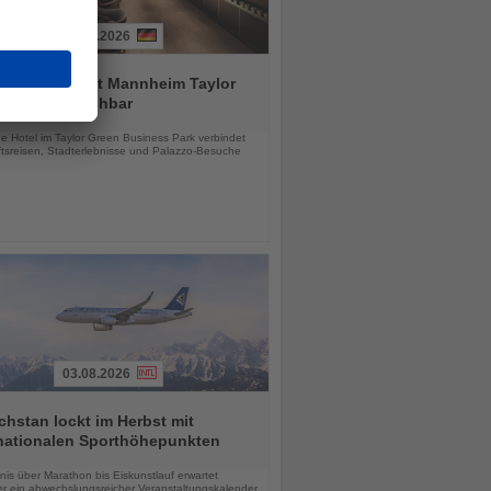
03.08.2026
tial by Dorint Mannheim Taylor
ab sofort buchbar
chten
e Hotel im Taylor Green Business Park verbindet
tsreisen, Stadterlebnisse und Palazzo-Besuche
03.08.2026
hstan lockt im Herbst mit
rnationalen Sporthöhepunkten
chten
is über Marathon bis Eiskunstlauf erwartet
r ein abwechslungsreicher Veranstaltungskalender