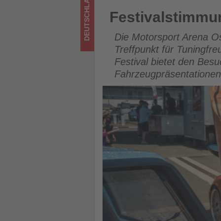
DEUTSCHLAND
los
Festivalstimmung in der Mot
Festivalstimmu
ist!
Die Motorsport Arena Os
Treffpunkt für Tuningfr
Festival bietet den Be
Fahrzeugpräsentationen