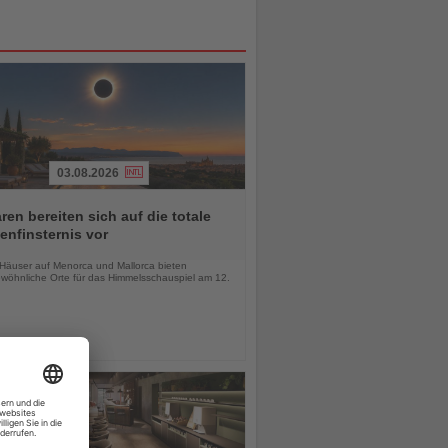
03.08.2026
ren bereiten sich auf die totale
nfinsternis vor
chten
-Häuser auf Menorca und Mallorca bieten
wöhnliche Orte für das Himmelsschauspiel am 12.