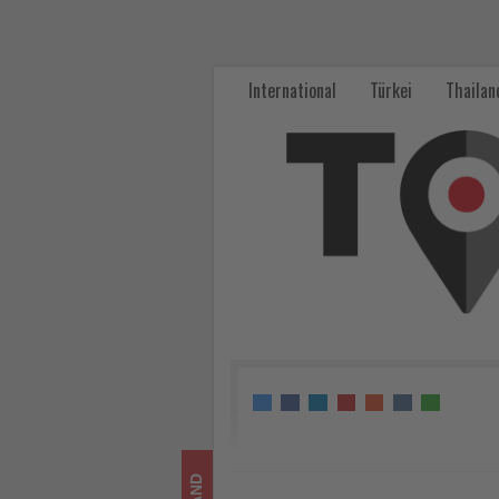
Festivalstimmung
in
International
Türkei
Thailan
der
Motorsport
Arena
Oschersleben
-
Wissen,
was
im
Tourismus