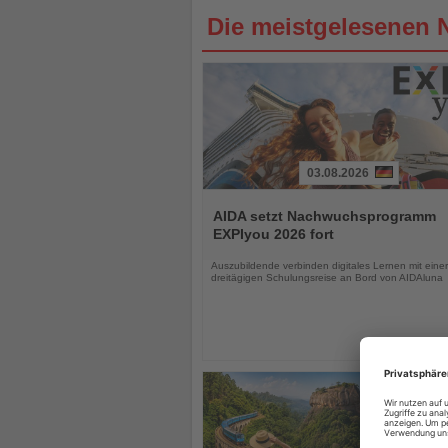
Die meistgelesenen 
03.08.2026
Lesen
Sie
AIDA setzt Nachwuchsprogramm
die
EXPIyou 2026 fort
Nachrichten
Auszubildende verbinden digitales Lernen mit einer
dreitägigen Schulungsreise an Bord von AIDAluna