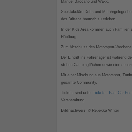
Manuel Baccano und Waxx.
Spektakuläre Drifts und Mitfahrgelegenhei
des Driftens hautnah zu erleben.
In der Kids Area kommen auch Familien a
Hüpfburg.
Zum Abschluss des Motorsport-Wochenende
Der Eintritt ins Fahrerlager ist während
stehen Campingflächen sowie eine separa
Mit einer Mischung aus Motorsport, Tunin
gesamte Community.
Tickets sind unter
Tickets - Fast Car Fest
Veranstaltung.
Bildnachweis
: © Rebekka Winter