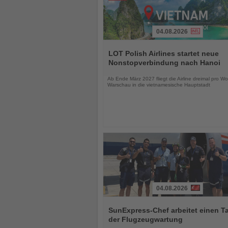
04.08.2026
Lesen
Sie
LOT Polish Airlines startet neue
die
Nonstopverbindung nach Hanoi
Nachrichten
Ab Ende März 2027 fliegt die Airline dreimal pro W
Warschau in die vietnamesische Hauptstadt
04.08.2026
Lesen
Sie
SunExpress-Chef arbeitet einen Ta
die
der Flugzeugwartung
Nachrichten