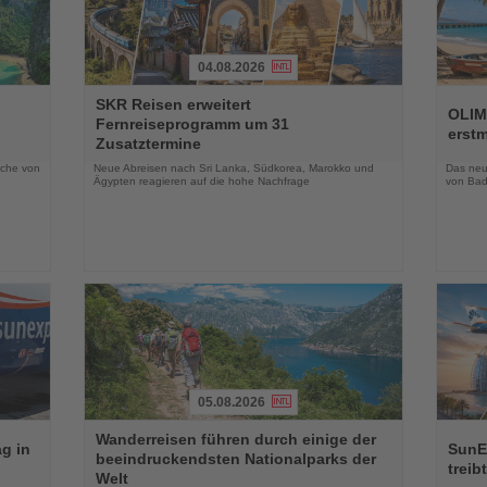
04.08.2026
Lesen
Lesen
SKR Reisen erweitert
Sie
Sie
OLIM
Fernreiseprogramm um 31
die
die
erst
Zusatztermine
Nachrichten
Nachri
oche von
Neue Abreisen nach Sri Lanka, Südkorea, Marokko und
Das neue
Ägypten reagieren auf die hohe Nachfrage
von Bad
05.08.2026
Lesen
Lesen
Wanderreisen führen durch einige der
Sie
Sie
g in
SunE
beeindruckendsten Nationalparks der
die
die
treib
Welt
Nachrichten
Nachri