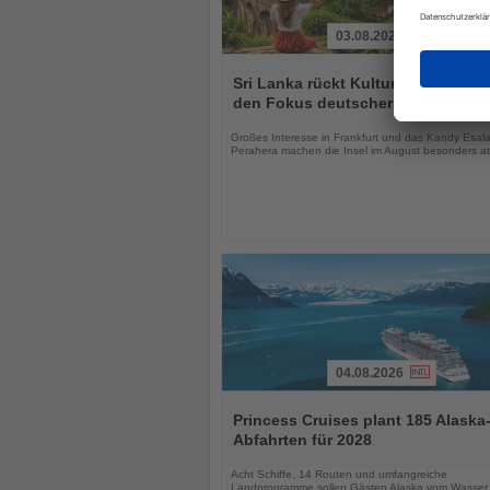
03.08.2026
Lesen
Sie
Sri Lanka rückt Kultur und Vielfalt 
die
den Fokus deutscher Urlauber
Nachrichten
Großes Interesse in Frankfurt und das Kandy Esal
Perahera machen die Insel im August besonders att
04.08.2026
Lesen
Sie
Princess Cruises plant 185 Alaska
die
Abfahrten für 2028
Nachrichten
Acht Schiffe, 14 Routen und umfangreiche
Landprogramme sollen Gästen Alaska vom Wasser