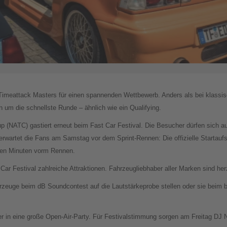
imeattack Masters für einen spannenden Wettbewerb. Anders als bei klassisc
 um die schnellste Runde – ähnlich wie ein Qualifying.
NATC) gastiert erneut beim Fast Car Festival. Die Besucher dürfen sich au
rwartet die Fans am Samstag vor dem Sprint-Rennen: Die offizielle Startaufst
tzten Minuten vorm Rennen.
Car Festival zahlreiche Attraktionen. Fahrzeugliebhaber aller Marken sind he
zeuge beim dB Soundcontest auf die Lautstärkeprobe stellen oder sie beim 
r in eine große Open-Air-Party. Für Festivalstimmung sorgen am Freitag DJ