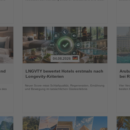
04.08.2026
Lesen
Lesen
Sie
Sie
und
LNGVTY bewertet Hotels erstmals nach
Arub
die
die
Longevity-Kriterien
bei 
Nachrichten
Nachri
Neuer Score misst Schlafqualität, Regeneration, Ernährung
Vier Ver
s des
und Bewegung im tatsächlichen Gästeerlebnis
beiden K