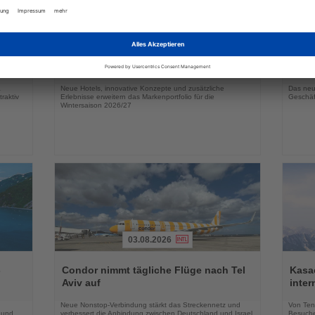
03.08.2026
Lesen
Lesen
Sie
Sie
in
DERTOUR Hotels & Resorts bauen
Essen
die
die
Winterangebot deutlich aus
Park 
Nachrichten
Nachri
a
Neue Hotels, innovative Konzepte und zusätzliche
Das neu
raktiv
Erlebnisse erweitern das Markenportfolio für die
Geschäf
Wintersaison 2026/27
03.08.2026
Lesen
Lesen
Sie
Sie
-
Condor nimmt tägliche Flüge nach Tel
Kasac
die
die
Aviv auf
inte
Nachrichten
Nachri
Neue Nonstop-Verbindung stärkt das Streckennetz und
Von Tenn
 und
verbessert die Anbindung zwischen Deutschland und Israel
Besuche