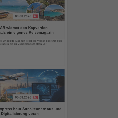
04.08.2026
AR widmet den Kapverden
mals ein eigenes Reisemagazin
chten
 20-seitige Magazin stellt die Vielfalt des Archipels
einseln bis zu Vulkanlandschaften vor
05.08.2026
xpress baut Streckennetz aus und
t Digitalisierung voran
chten