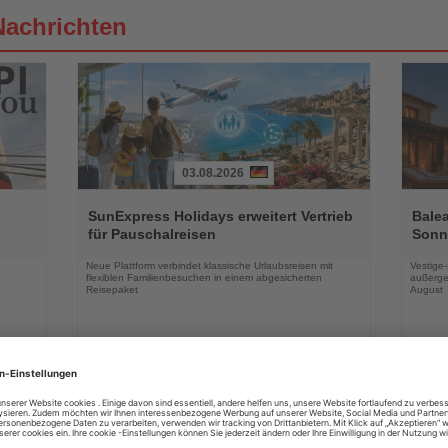
Nachrichten
03.08.2026
Lesen
Lesen
Sie
Sie
SunExpress Holidays erweitert Vertrieb
Balea
die
die
für Pauschalreisen
Sonne
Nachrichten
Nachri
Neue Plattform verbindet klassische Urlaubsreisen mit
Vestige
flexiblen Familienbesuchen in einem abgesicherten
außerge
Reisepaket
August