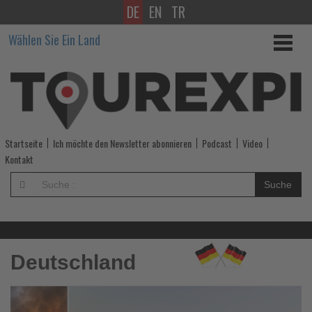
DE
EN
TR
Wissen,
Wählen Sie Ein Land
was
im
Tourismus
los
Startseite
Ich möchte den Newsletter abonnieren
Podcast
Video
ist!
Kontakt
-
Suche
Wissen,
was
Deutschland
im
Tourismus
Lesen
Sie