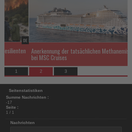
die
los
Nachrichten
ist!
DE
DE
nten
Anerkennung der tatsächlichen Methanemissionen
bei MSC Cruises
1
2
3
Seitenstatistiken
Summe Nachrichten :
-17
Seite :
1 / 1
Nachrichten