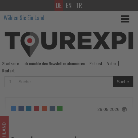
DE
EN
TR
Anerkennung
Wählen Sie Ein Land
der
tatsächlichen
Methanemissionen
bei
Startseite
Ich möchte den Newsletter abonnieren
Podcast
Video
MSC
Kontakt
Cruises
Suche
-
Wissen,
26.05.2026
was
im