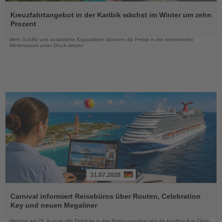
Lesen
Sie
Kreuzfahrtangebot in der Karibik wächst im Winter um zehn
die
Prozent
Nachrichten
Mehr Schiffe und zusätzliche Kapazitäten könnten die Preise in der kommenden
Wintersaison unter Druck setzen
31.07.2026
Lesen
Sie
Carnival informiert Reisebüros über Routen, Celebration
die
Key und neuen Megaliner
Nachrichten
Webinar am 26. August gibt Einblicke in das Flottenangebot und die künftige Ace Class