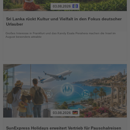
03.08.2026
Lesen
Sie
Sri Lanka rückt Kultur und Vielfalt in den Fokus deutscher
die
Urlauber
Nachrichten
Großes Interesse in Frankfurt und das Kandy Esala Perahera machen die Insel im
August besonders attraktiv
03.08.2026
Lesen
Sie
SunExpress Holidays erweitert Vertrieb für Pauschalreisen
die