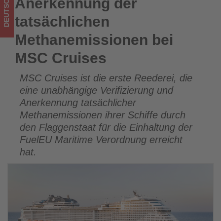
DEUTSCHLAND
Anerkennung der
Anerkennung der tatsächlichen Methanemissionen bei MSC
Tourismus
Cruises
tatsächlichen
los
Methanemissionen bei
ist!
MSC Cruises
MSC Cruises ist die erste Reederei, die
eine unabhängige Verifizierung und
Anerkennung tatsächlicher
Methanemissionen ihrer Schiffe durch
den Flaggenstaat für die Einhaltung der
FuelEU Maritime Verordnung erreicht
hat.