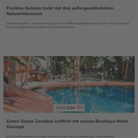
Lesen
Sie
Floridas Sommer lockt mit drei außergewöhnlichen
die
Naturerlebnissen
Nachrichten
Jakobsmuscheln, leuchtende Lagunen und Meeresschildkröten machen den Sunshine
State zur Bühne besonderer Outdoor-Abenteuer
31.07.2026
Lesen
Sie
Green Ocean Zanzibar eröffnet mit neuem Boutique-Hotel-
die
Konzept
Nachrichten
Nach zweimonatigem Umbau verbindet das Haus organisches Tropendesign,