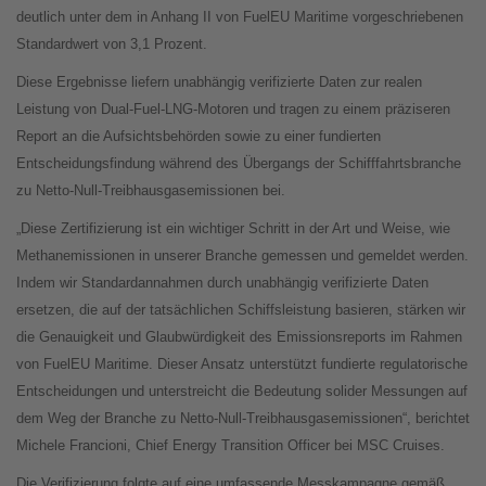
deutlich unter dem in Anhang II von FuelEU Maritime vorgeschriebenen
Standardwert von 3,1 Prozent.
Diese Ergebnisse liefern unabhängig verifizierte Daten zur realen
Leistung von Dual-Fuel-LNG-Motoren und tragen zu einem präziseren
Report an die Aufsichtsbehörden sowie zu einer fundierten
Entscheidungsfindung während des Übergangs der Schifffahrtsbranche
zu Netto-Null-Treibhausgasemissionen bei.
„Diese Zertifizierung ist ein wichtiger Schritt in der Art und Weise, wie
Methanemissionen in unserer Branche gemessen und gemeldet werden.
Indem wir Standardannahmen durch unabhängig verifizierte Daten
ersetzen, die auf der tatsächlichen Schiffsleistung basieren, stärken wir
die Genauigkeit und Glaubwürdigkeit des Emissionsreports im Rahmen
von FuelEU Maritime. Dieser Ansatz unterstützt fundierte regulatorische
Entscheidungen und unterstreicht die Bedeutung solider Messungen auf
dem Weg der Branche zu Netto-Null-Treibhausgasemissionen“, berichtet
Michele Francioni, Chief Energy Transition Officer bei MSC Cruises.
Die Verifizierung folgte auf eine umfassende Messkampagne gemäß