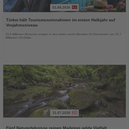
01.08.2026
Lesen
Sie
Türkei hält Tourismuseinnahmen im ersten Halbjahr auf
die
Vorjahresniveau
Nachrichten
25,8 Millionen Besucher sorgten in den ersten sechs Monaten für Einnahmen von 25,7
Milliarden US-Dollar
31.07.2026
Lesen
Sie
Fünf Naturerlebnisse zeigen Madeiras wilde Vielfalt