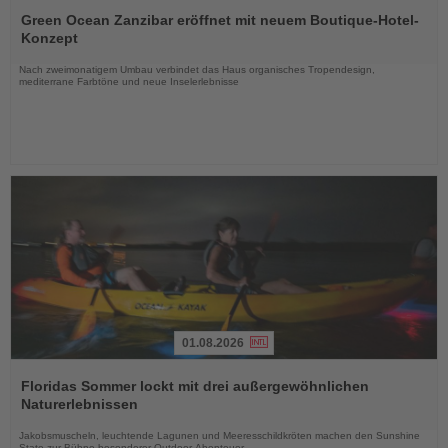
Sie
Green Ocean Zanzibar eröffnet mit neuem Boutique-Hotel-
die
Konzept
Nachrichten
Nach zweimonatigem Umbau verbindet das Haus organisches Tropendesign,
mediterrane Farbtöne und neue Inselerlebnisse
01.08.2026
Lesen
Sie
Floridas Sommer lockt mit drei außergewöhnlichen
die
Naturerlebnissen
Nachrichten
Jakobsmuscheln, leuchtende Lagunen und Meeresschildkröten machen den Sunshine
State zur Bühne besonderer Outdoor-Abenteuer