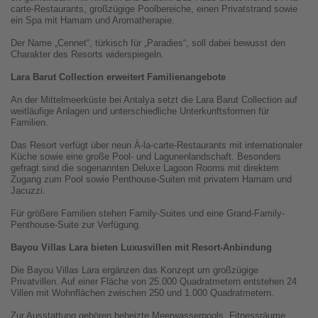
carte-Restaurants, großzügige Poolbereiche, einen Privatstrand sowie
ein Spa mit Hamam und Aromatherapie.
Der Name „Cennet“, türkisch für „Paradies“, soll dabei bewusst den
Charakter des Resorts widerspiegeln.
Lara Barut Collection erweitert Familienangebote
An der Mittelmeerküste bei Antalya setzt die Lara Barut Collection auf
weitläufige Anlagen und unterschiedliche Unterkunftsformen für
Familien.
Das Resort verfügt über neun À-la-carte-Restaurants mit internationaler
Küche sowie eine große Pool- und Lagunenlandschaft. Besonders
gefragt sind die sogenannten Deluxe Lagoon Rooms mit direktem
Zugang zum Pool sowie Penthouse-Suiten mit privatem Hamam und
Jacuzzi.
Für größere Familien stehen Family-Suites und eine Grand-Family-
Penthouse-Suite zur Verfügung.
Bayou Villas Lara bieten Luxusvillen mit Resort-Anbindung
Die Bayou Villas Lara ergänzen das Konzept um großzügige
Privatvillen. Auf einer Fläche von 25.000 Quadratmetern entstehen 24
Villen mit Wohnflächen zwischen 250 und 1.000 Quadratmetern.
Zur Ausstattung gehören beheizte Meerwasserpools, Fitnessräume,