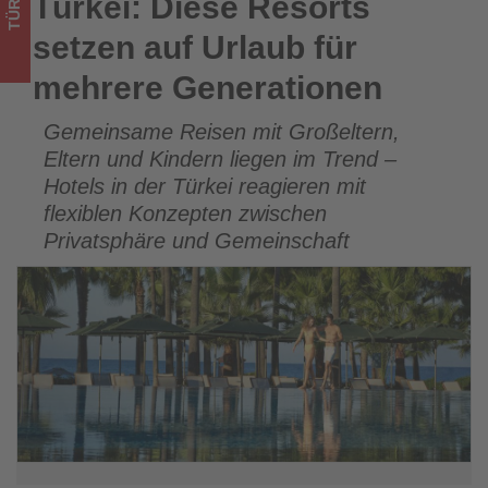
TÜRKEI
Türkei: Diese Resorts
Türkei: Diese Resorts setzen auf Urlaub für mehrere
was
Generationen
setzen auf Urlaub für
im
mehrere Generationen
Tourismus
Gemeinsame Reisen mit Großeltern,
los
Eltern und Kindern liegen im Trend –
ist!
Hotels in der Türkei reagieren mit
flexiblen Konzepten zwischen
Privatsphäre und Gemeinschaft