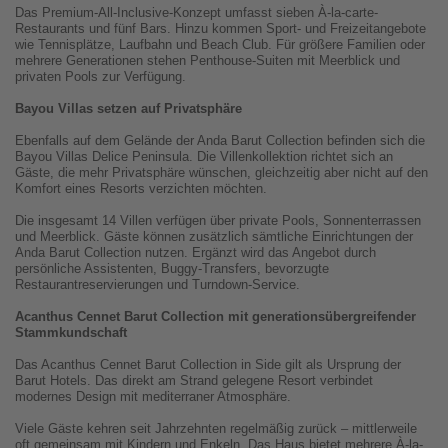
Das Premium-All-Inclusive-Konzept umfasst sieben À-la-carte-
Restaurants und fünf Bars. Hinzu kommen Sport- und Freizeitangebote
wie Tennisplätze, Laufbahn und Beach Club. Für größere Familien oder
mehrere Generationen stehen Penthouse-Suiten mit Meerblick und
privaten Pools zur Verfügung.
Bayou Villas setzen auf Privatsphäre
Ebenfalls auf dem Gelände der Anda Barut Collection befinden sich die
Bayou Villas Delice Peninsula. Die Villenkollektion richtet sich an
Gäste, die mehr Privatsphäre wünschen, gleichzeitig aber nicht auf den
Komfort eines Resorts verzichten möchten.
Die insgesamt 14 Villen verfügen über private Pools, Sonnenterrassen
und Meerblick. Gäste können zusätzlich sämtliche Einrichtungen der
Anda Barut Collection nutzen. Ergänzt wird das Angebot durch
persönliche Assistenten, Buggy-Transfers, bevorzugte
Restaurantreservierungen und Turndown-Service.
Acanthus Cennet Barut Collection mit generationsübergreifender
Stammkundschaft
Das Acanthus Cennet Barut Collection in Side gilt als Ursprung der
Barut Hotels. Das direkt am Strand gelegene Resort verbindet
modernes Design mit mediterraner Atmosphäre.
Viele Gäste kehren seit Jahrzehnten regelmäßig zurück – mittlerweile
oft gemeinsam mit Kindern und Enkeln. Das Haus bietet mehrere À-la-