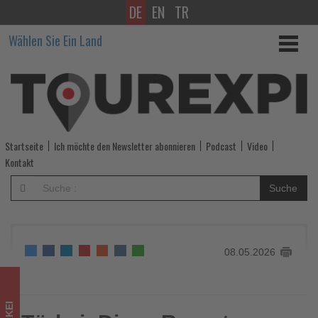
DE
EN
TR
Türkei:
Wählen Sie Ein Land
Diese
Resorts
setzen
auf
Startseite
Ich möchte den Newsletter abonnieren
Podcast
Video
Urlaub
Kontakt
für
Suche
mehrere
Generationen
08.05.2026
-
Wissen,