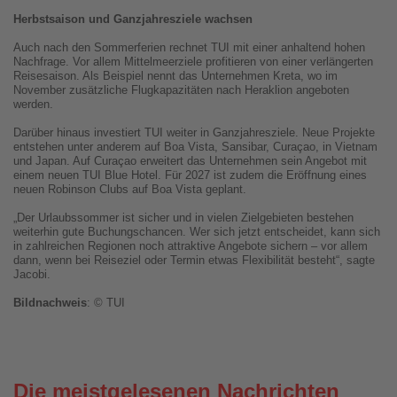
Herbstsaison und Ganzjahresziele wachsen
Auch nach den Sommerferien rechnet TUI mit einer anhaltend hohen
Nachfrage. Vor allem Mittelmeerziele profitieren von einer verlängerten
Reisesaison. Als Beispiel nennt das Unternehmen Kreta, wo im
November zusätzliche Flugkapazitäten nach Heraklion angeboten
werden.
Darüber hinaus investiert TUI weiter in Ganzjahresziele. Neue Projekte
entstehen unter anderem auf Boa Vista, Sansibar, Curaçao, in Vietnam
und Japan. Auf Curaçao erweitert das Unternehmen sein Angebot mit
einem neuen TUI Blue Hotel. Für 2027 ist zudem die Eröffnung eines
neuen Robinson Clubs auf Boa Vista geplant.
„Der Urlaubssommer ist sicher und in vielen Zielgebieten bestehen
weiterhin gute Buchungschancen. Wer sich jetzt entscheidet, kann sich
in zahlreichen Regionen noch attraktive Angebote sichern – vor allem
dann, wenn bei Reiseziel oder Termin etwas Flexibilität besteht“, sagte
Jacobi.
Bildnachweis
: © TUI
Die meistgelesenen Nachrichten