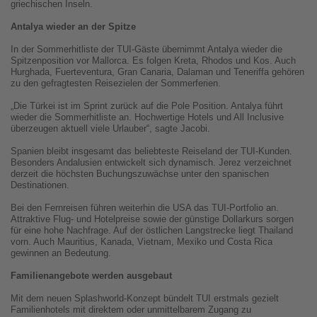
griechischen Inseln.
Antalya wieder an der Spitze
In der Sommerhitliste der TUI-Gäste übernimmt Antalya wieder die
Spitzenposition vor Mallorca. Es folgen Kreta, Rhodos und Kos. Auch
Hurghada, Fuerteventura, Gran Canaria, Dalaman und Teneriffa gehören
zu den gefragtesten Reisezielen der Sommerferien.
„Die Türkei ist im Sprint zurück auf die Pole Position. Antalya führt
wieder die Sommerhitliste an. Hochwertige Hotels und All Inclusive
überzeugen aktuell viele Urlauber“, sagte Jacobi.
Spanien bleibt insgesamt das beliebteste Reiseland der TUI-Kunden.
Besonders Andalusien entwickelt sich dynamisch. Jerez verzeichnet
derzeit die höchsten Buchungszuwächse unter den spanischen
Destinationen.
Bei den Fernreisen führen weiterhin die USA das TUI-Portfolio an.
Attraktive Flug- und Hotelpreise sowie der günstige Dollarkurs sorgen
für eine hohe Nachfrage. Auf der östlichen Langstrecke liegt Thailand
vorn. Auch Mauritius, Kanada, Vietnam, Mexiko und Costa Rica
gewinnen an Bedeutung.
Familienangebote werden ausgebaut
Mit dem neuen Splashworld-Konzept bündelt TUI erstmals gezielt
Familienhotels mit direktem oder unmittelbarem Zugang zu