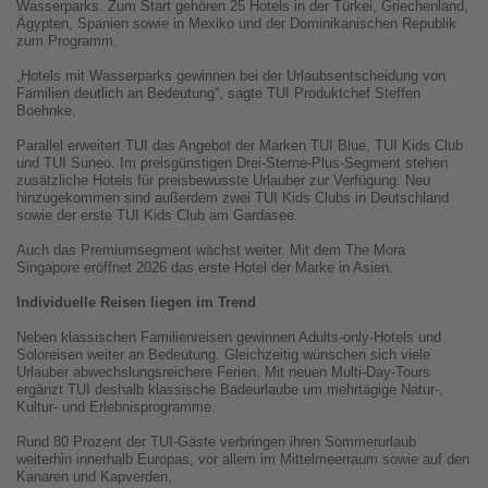
Wasserparks. Zum Start gehören 25 Hotels in der Türkei, Griechenland,
Ägypten, Spanien sowie in Mexiko und der Dominikanischen Republik
zum Programm.
„Hotels mit Wasserparks gewinnen bei der Urlaubsentscheidung von
Familien deutlich an Bedeutung“, sagte TUI Produktchef Steffen
Boehnke.
Parallel erweitert TUI das Angebot der Marken TUI Blue, TUI Kids Club
und TUI Suneo. Im preisgünstigen Drei-Sterne-Plus-Segment stehen
zusätzliche Hotels für preisbewusste Urlauber zur Verfügung. Neu
hinzugekommen sind außerdem zwei TUI Kids Clubs in Deutschland
sowie der erste TUI Kids Club am Gardasee.
Auch das Premiumsegment wächst weiter. Mit dem The Mora
Singapore eröffnet 2026 das erste Hotel der Marke in Asien.
Individuelle Reisen liegen im Trend
Neben klassischen Familienreisen gewinnen Adults-only-Hotels und
Soloreisen weiter an Bedeutung. Gleichzeitig wünschen sich viele
Urlauber abwechslungsreichere Ferien. Mit neuen Multi-Day-Tours
ergänzt TUI deshalb klassische Badeurlaube um mehrtägige Natur-,
Kultur- und Erlebnisprogramme.
Rund 80 Prozent der TUI-Gäste verbringen ihren Sommerurlaub
weiterhin innerhalb Europas, vor allem im Mittelmeerraum sowie auf den
Kanaren und Kapverden.