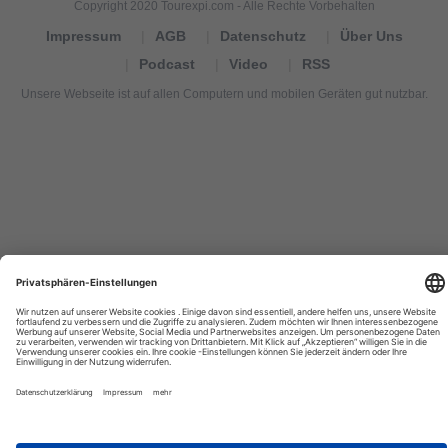
Copyright 2020 Tourexpi.com - Alle Rechte Vorbehalten
Impressum
AGB
Datenschutz
Über Uns
Podcast
Video
RSS
Unsere Webseite ist auf allen Computern und mobilen Geräten gut nutzbar.
Tourexpi,
turizm
haberleri,
Reisebüros,
tourism
news,
noticias
de
turismo,
Tourismus
Nachrichten,
новости
туризма,
travel
tourism
news,
international