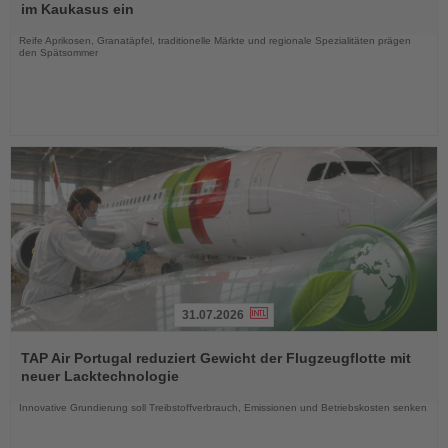
die
im Kaukasus ein
Nachrichten
Reife Aprikosen, Granatäpfel, traditionelle Märkte und regionale Spezialitäten prägen
den Spätsommer
31.07.2026
Lesen
Sie
TAP Air Portugal reduziert Gewicht der Flugzeugflotte mit
die
neuer Lacktechnologie
Nachrichten
Innovative Grundierung soll Treibstoffverbrauch, Emissionen und Betriebskosten senken