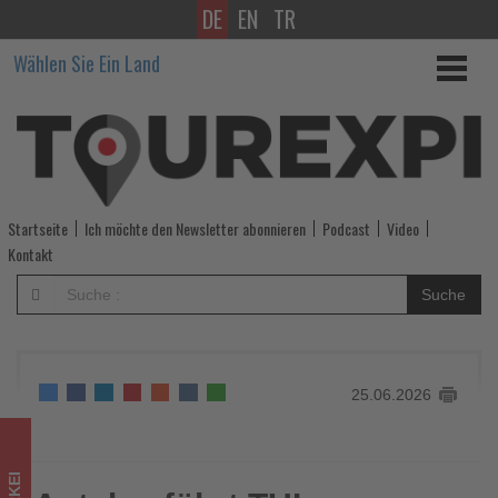
DE
EN
TR
Antalya
Wählen Sie Ein Land
führt
TUI-
Sommerranking
wieder
Startseite
Ich möchte den Newsletter abonnieren
Podcast
Video
an
Kontakt
-
Suche
Wissen,
was
25.06.2026
im
Tourismus