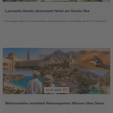
Lesen
Sie
Leonardo Hotels übernimmt Hotel am Genfer See
die
Nachrichten
Ehemaliges Hilton in Evian-les-Bains wird modernisiert und künftig als NYX Hotel geführt
31.07.2026
Lesen
Sie
Webinarreihe vermittelt Reiseexperten Wissen über Oman
die
Nachrichten