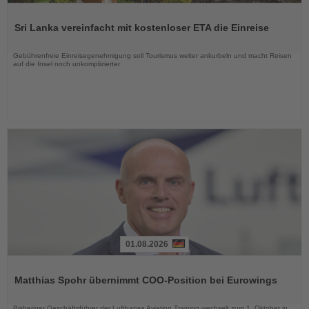
Lesen
Sie
Sri Lanka vereinfacht mit kostenloser ETA die Einreise
die
Nachrichten
Gebührenfreie Einreisegenehmigung soll Tourismus weiter ankurbeln und macht Reisen
auf die Insel noch unkomplizierter
01.08.2026
Lesen
Sie
Matthias Spohr übernimmt COO-Position bei Eurowings
die
Nachrichten
Bisheriger Geschäftsführer der Lufthansa Aviation Training wechselt zum 1. Oktober in