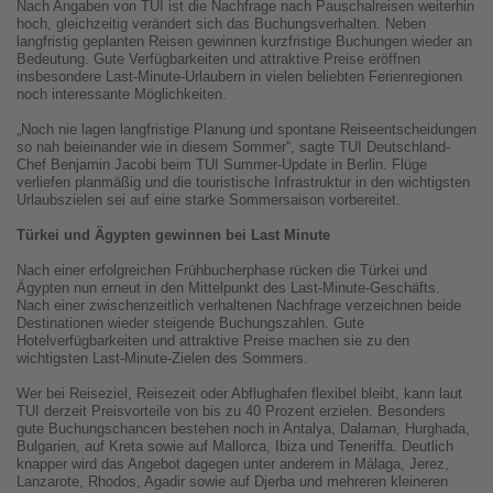
Nach Angaben von TUI ist die Nachfrage nach Pauschalreisen weiterhin
hoch, gleichzeitig verändert sich das Buchungsverhalten. Neben
langfristig geplanten Reisen gewinnen kurzfristige Buchungen wieder an
Bedeutung. Gute Verfügbarkeiten und attraktive Preise eröffnen
insbesondere Last-Minute-Urlaubern in vielen beliebten Ferienregionen
noch interessante Möglichkeiten.
„Noch nie lagen langfristige Planung und spontane Reiseentscheidungen
so nah beieinander wie in diesem Sommer“, sagte TUI Deutschland-
Chef Benjamin Jacobi beim TUI Summer-Update in Berlin. Flüge
verliefen planmäßig und die touristische Infrastruktur in den wichtigsten
Urlaubszielen sei auf eine starke Sommersaison vorbereitet.
Türkei und Ägypten gewinnen bei Last Minute
Nach einer erfolgreichen Frühbucherphase rücken die Türkei und
Ägypten nun erneut in den Mittelpunkt des Last-Minute-Geschäfts.
Nach einer zwischenzeitlich verhaltenen Nachfrage verzeichnen beide
Destinationen wieder steigende Buchungszahlen. Gute
Hotelverfügbarkeiten und attraktive Preise machen sie zu den
wichtigsten Last-Minute-Zielen des Sommers.
Wer bei Reiseziel, Reisezeit oder Abflughafen flexibel bleibt, kann laut
TUI derzeit Preisvorteile von bis zu 40 Prozent erzielen. Besonders
gute Buchungschancen bestehen noch in Antalya, Dalaman, Hurghada,
Bulgarien, auf Kreta sowie auf Mallorca, Ibiza und Teneriffa. Deutlich
knapper wird das Angebot dagegen unter anderem in Málaga, Jerez,
Lanzarote, Rhodos, Agadir sowie auf Djerba und mehreren kleineren