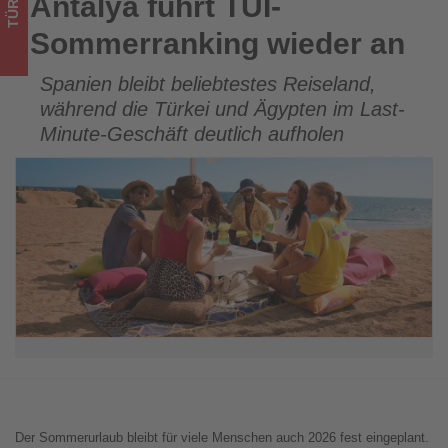
TÜRKEI
Antalya führt TUI-
Antalya führt TUI-Sommerranking wieder an
los
Sommerranking wieder an
ist!
Spanien bleibt beliebtestes Reiseland,
während die Türkei und Ägypten im Last-
Minute-Geschäft deutlich aufholen
Der Sommerurlaub bleibt für viele Menschen auch 2026 fest eingeplant.