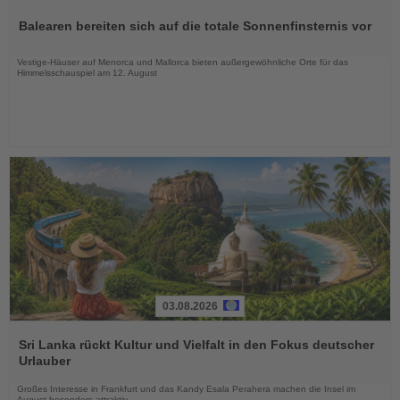
Sie
Balearen bereiten sich auf die totale Sonnenfinsternis vor
die
Nachrichten
Vestige-Häuser auf Menorca und Mallorca bieten außergewöhnliche Orte für das
Himmelsschauspiel am 12. August
03.08.2026
Lesen
Sie
Sri Lanka rückt Kultur und Vielfalt in den Fokus deutscher
die
Urlauber
Nachrichten
Großes Interesse in Frankfurt und das Kandy Esala Perahera machen die Insel im
August besonders attraktiv