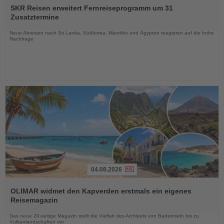
Sie
SKR Reisen erweitert Fernreiseprogramm um 31
die
Zusatztermine
Nachrichten
Neue Abreisen nach Sri Lanka, Südkorea, Marokko und Ägypten reagieren auf die hohe
Nachfrage
04.08.2026
Lesen
Sie
OLIMAR widmet den Kapverden erstmals ein eigenes
die
Reisemagazin
Nachrichten
Das neue 20-seitige Magazin stellt die Vielfalt des Archipels von Badeinseln bis zu
Vulkanlandschaften vor