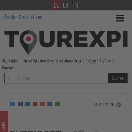
DE
EN
TR
OUTRIGGER
Wählen Sie Ein Land
eröffnet
neues
Luxusresort
auf
Startseite
Ich möchte den Newsletter abonnieren
Podcast
Video
Phi
Kontakt
Phi
Suche
Island
-
11.05.2026
Wissen,
was