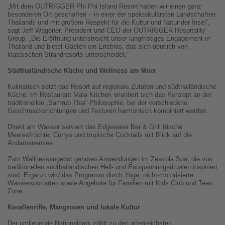
„Mit dem OUTRIGGER Phi Phi Island Resort haben wir einen ganz
besonderen Ort geschaffen – in einer der spektakulärsten Landschaften
Thailands und mit großem Respekt für die Kultur und Natur der Insel“,
sagt Jeff Wagoner, President und CEO der OUTRIGGER Hospitality
Group. „Die Eröffnung unterstreicht unser langfristiges Engagement in
Thailand und bietet Gästen ein Erlebnis, das sich deutlich von
klassischen Strandresorts unterscheidet.“
Südthailändische Küche und Wellness am Meer
Kulinarisch setzt das Resort auf regionale Zutaten und südthailändische
Küche. Im Restaurant Mala Kitchen orientiert sich das Konzept an der
traditionellen „Samrub Thai“-Philosophie, bei der verschiedene
Geschmacksrichtungen und Texturen harmonisch kombiniert werden.
Direkt am Wasser serviert das Edgewater Bar & Grill frische
Meeresfrüchte, Currys und tropische Cocktails mit Blick auf die
Andamanensee.
Zum Wellnessangebot gehören Anwendungen im Zeavola Spa, die von
traditionellen südthailändischen Heil- und Entspannungsritualen inspiriert
sind. Ergänzt wird das Programm durch Yoga, nicht-motorisierte
Wassersportarten sowie Angebote für Familien mit Kids Club und Teen
Zone.
Korallenriffe, Mangroven und lokale Kultur
Der umliegende Nationalpark zählt zu den artenreichsten