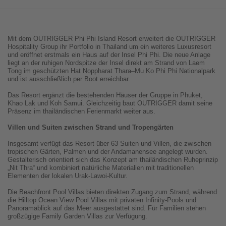
Mit dem OUTRIGGER Phi Phi Island Resort erweitert die OUTRIGGER
Hospitality Group ihr Portfolio in Thailand um ein weiteres Luxusresort
und eröffnet erstmals ein Haus auf der Insel Phi Phi. Die neue Anlage
liegt an der ruhigen Nordspitze der Insel direkt am Strand von Laem
Tong im geschützten Hat Noppharat Thara–Mu Ko Phi Phi Nationalpark
und ist ausschließlich per Boot erreichbar.
Das Resort ergänzt die bestehenden Häuser der Gruppe in Phuket,
Khao Lak und Koh Samui. Gleichzeitig baut OUTRIGGER damit seine
Präsenz im thailändischen Ferienmarkt weiter aus.
Villen und Suiten zwischen Strand und Tropengärten
Insgesamt verfügt das Resort über 63 Suiten und Villen, die zwischen
tropischen Gärten, Palmen und der Andamanensee angelegt wurden.
Gestalterisch orientiert sich das Konzept am thailändischen Ruheprinzip
„Nit Thra“ und kombiniert natürliche Materialien mit traditionellen
Elementen der lokalen Urak-Lawoi-Kultur.
Die Beachfront Pool Villas bieten direkten Zugang zum Strand, während
die Hilltop Ocean View Pool Villas mit privaten Infinity-Pools und
Panoramablick auf das Meer ausgestattet sind. Für Familien stehen
großzügige Family Garden Villas zur Verfügung.