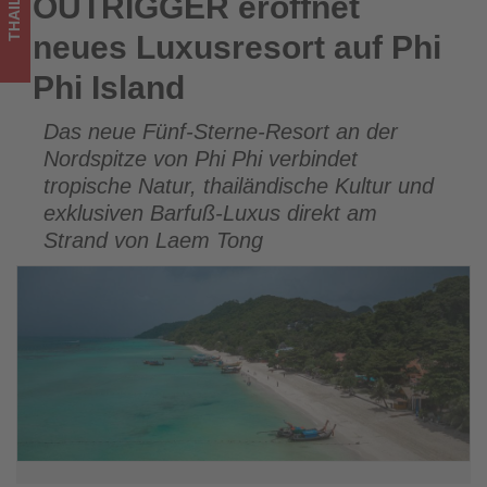
THAILAND
OUTRIGGER eröffnet
OUTRIGGER eröffnet neues Luxusresort auf Phi Phi Island
im
neues Luxusresort auf Phi
Tourismus
Phi Island
los
Das neue Fünf-Sterne-Resort an der
ist!
Nordspitze von Phi Phi verbindet
tropische Natur, thailändische Kultur und
exklusiven Barfuß-Luxus direkt am
Strand von Laem Tong