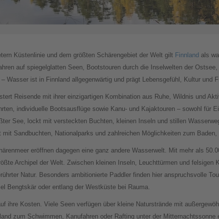
tern Küstenlinie und dem größten Schärengebiet der Welt gilt
Finnland
als wah
hren auf spiegelglatten Seen, Bootstouren durch die Inselwelten der Ostsee,
 Wasser ist in Finnland allgegenwärtig und prägt Lebensgefühl, Kultur und F
tert Reisende mit ihrer einzigartigen Kombination aus Ruhe, Wildnis und Akt
hrten, individuelle Bootsausflüge sowie Kanu- und Kajaktouren – sowohl für Ei
er See, lockt mit versteckten Buchten, kleinen Inseln und stillen Wasserwe
t mit Sandbuchten, Nationalparks und zahlreichen Möglichkeiten zum Baden, 
härenmeer eröffnen dagegen eine ganz andere Wasserwelt. Mit mehr als 50.
 größte Archipel der Welt. Zwischen kleinen Inseln, Leuchttürmen und felsigen
rührter Natur. Besonders ambitionierte Paddler finden hier anspruchsvolle To
sel Bengtskär oder entlang der Westküste bei Rauma.
f ihre Kosten. Viele Seen verfügen über kleine Naturstrände mit außergewö
and zum Schwimmen, Kanufahren oder Rafting unter der Mitternachtssonne 