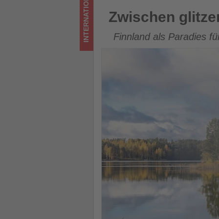
INTERNATIONAL
los
Zwischen glitzernden Seen u
Zwischen glitz
ist!
Finnland als Paradies f