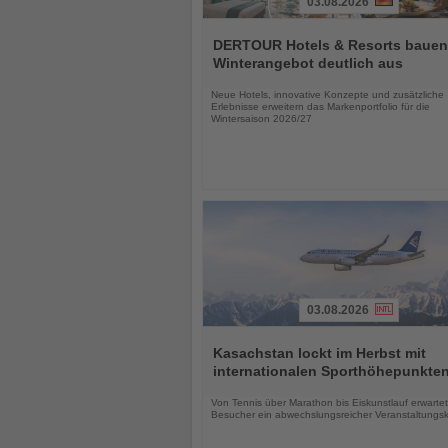
03.08.2026
Lesen
Sie
DERTOUR Hotels & Resorts bauen
die
Winterangebot deutlich aus
Nachrichten
Neue Hotels, innovative Konzepte und zusätzliche
Erlebnisse erweitern das Markenportfolio für die
Wintersaison 2026/27
03.08.2026
Lesen
Sie
Kasachstan lockt im Herbst mit
die
internationalen Sporthöhepunkte
Nachrichten
Von Tennis über Marathon bis Eiskunstlauf erwartet
Besucher ein abwechslungsreicher Veranstaltungs