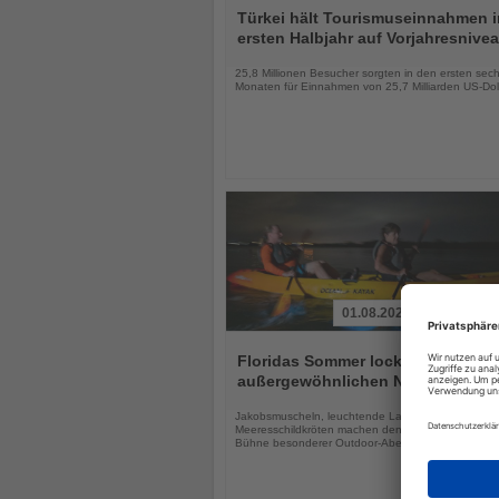
Sie
Türkei hält Tourismuseinnahmen 
die
ersten Halbjahr auf Vorjahresnive
Nachrichten
25,8 Millionen Besucher sorgten in den ersten sec
Monaten für Einnahmen von 25,7 Milliarden US-Dol
01.08.2026
Lesen
Sie
Floridas Sommer lockt mit drei
die
außergewöhnlichen Naturerlebnis
Nachrichten
Jakobsmuscheln, leuchtende Lagunen und
Meeresschildkröten machen den Sunshine State zu
Bühne besonderer Outdoor-Abenteuer