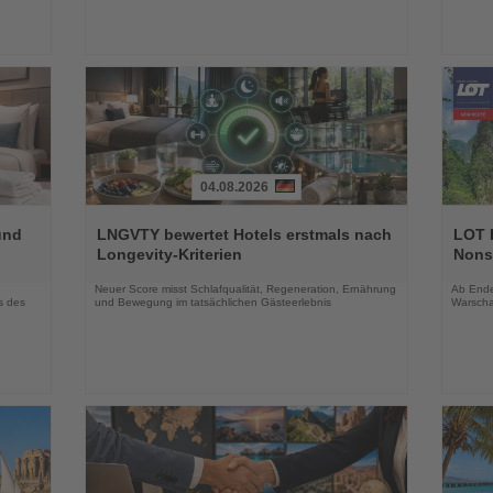
04.08.2026
Lesen
Lesen
Sie
Sie
und
LNGVTY bewertet Hotels erstmals nach
LOT P
die
die
Longevity-Kriterien
Nons
Nachrichten
Nachri
Neuer Score misst Schlafqualität, Regeneration, Ernährung
Ab Ende 
s des
und Bewegung im tatsächlichen Gästeerlebnis
Warscha