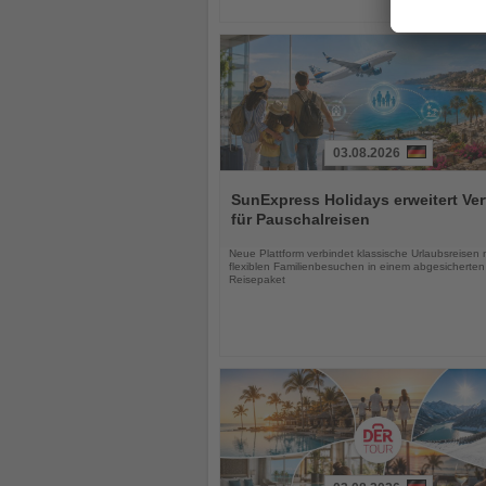
03.08.2026
Lesen
Sie
SunExpress Holidays erweitert Ver
die
für Pauschalreisen
Nachrichten
Neue Plattform verbindet klassische Urlaubsreisen 
flexiblen Familienbesuchen in einem abgesicherten
Reisepaket