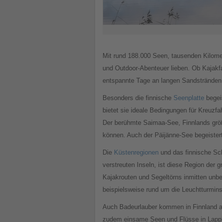
Mit rund 188.000 Seen, tausenden Kilome
und Outdoor-Abenteuer lieben. Ob Kajakfa
entspannte Tage an langen Sandstränden –
Besonders die finnische
Seenplatte
begeis
bietet sie ideale Bedingungen für Kreuzfa
Der berühmte Saimaa-See, Finnlands größt
können. Auch der Päijänne-See begeister
Die
Küstenregionen
und das finnische Sc
verstreuten Inseln, ist diese Region der
Kajakrouten und Segeltörns inmitten unbe
beispielsweise rund um die Leuchtturmin
Auch Badeurlauber kommen in Finnland au
zudem einsame Seen und Flüsse in Lappl