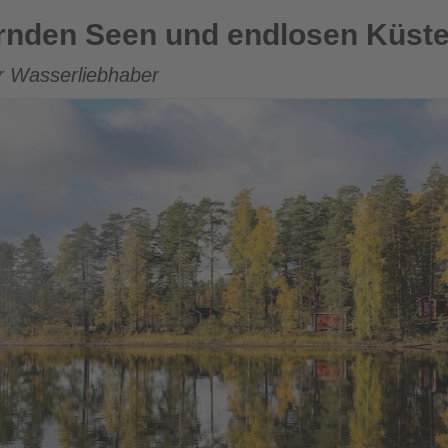
nd endlosen Küsten
ernden Seen und endlosen Küst
ür Wasserliebhaber