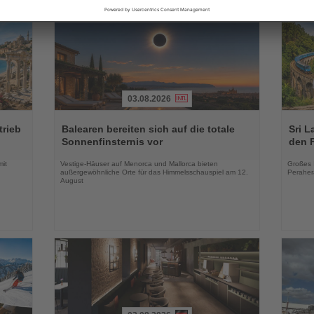
03.08.2026
Lesen
Lesen
Sie
Sie
trieb
Balearen bereiten sich auf die totale
Sri L
die
die
Sonnenfinsternis vor
den 
Nachrichten
Nachri
mit
Vestige-Häuser auf Menorca und Mallorca bieten
Großes 
außergewöhnliche Orte für das Himmelsschauspiel am 12.
Peraher
August