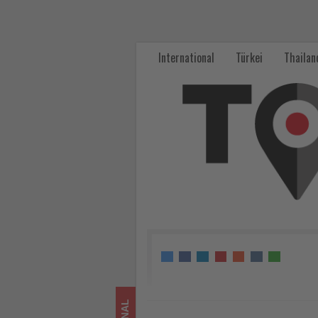
Zwischen
glitzernden
International
Türkei
Thailan
Seen
und
endlosen
Küsten
-
Wissen,
was
im
Tourismus