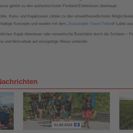
ser gehört zu den authentischsten Finnland-Erlebnissen überhaupt.
 Rolle. Kanu- und Kajaktouren zählen zu den umweltfreundlichsten Möglichkeit
chhaltige Konzepte und wurden mit dem „
Sustainable Travel Finlan
d“-Label au
iches Kajak-Abenteuer oder romantische Bootsfahrt durch die Schären – Finnl
e und Aktivurlaub auf einzigartige Weise verbindet.
Nachrichten
01.08.2026
Lesen
Lesen