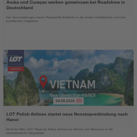
Sie
Aruba und Curaçao werben gemeinsam bei Roadshow in
die
Deutschland
Nachrichten
Vier Veranstaltungen bieten Reiseprofis Einblicke in die beiden Karibikinseln und ihre
touristischen Angebote
04.08.2026
Lesen
Sie
LOT Polish Airlines startet neue Nonstopverbindung nach
die
Hanoi
Nachrichten
Ab Ende März 2027 fliegt die Airline dreimal pro Woche von Warschau in die
vietnamesische Hauptstadt