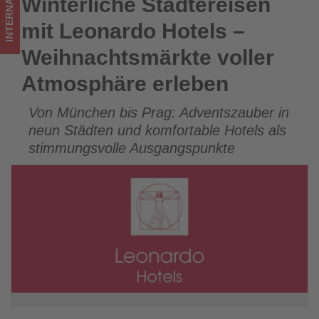
INTERNATIONAL
Winterliche Städtereisen
Winterliche Städtereisen mit Leonardo Hotels –
Wissen,
Weihnachtsmärkte voller Atmosphäre erleben
mit Leonardo Hotels –
was
Weihnachtsmärkte voller
im
Atmosphäre erleben
Tourismus
Von München bis Prag: Adventszauber in
los
neun Städten und komfortable Hotels als
ist!
stimmungsvolle Ausgangspunkte