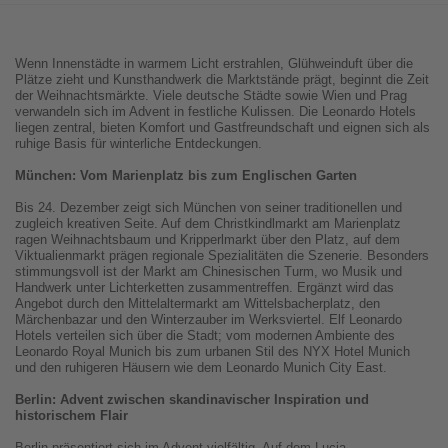
Wenn Innenstädte in warmem Licht erstrahlen, Glühweinduft über die
Plätze zieht und Kunsthandwerk die Marktstände prägt, beginnt die Zeit
der Weihnachtsmärkte. Viele deutsche Städte sowie Wien und Prag
verwandeln sich im Advent in festliche Kulissen. Die Leonardo Hotels
liegen zentral, bieten Komfort und Gastfreundschaft und eignen sich als
ruhige Basis für winterliche Entdeckungen.
München: Vom Marienplatz bis zum Englischen Garten
Bis 24. Dezember zeigt sich München von seiner traditionellen und
zugleich kreativen Seite. Auf dem Christkindlmarkt am Marienplatz
ragen Weihnachtsbaum und Kripperlmarkt über den Platz, auf dem
Viktualienmarkt prägen regionale Spezialitäten die Szenerie. Besonders
stimmungsvoll ist der Markt am Chinesischen Turm, wo Musik und
Handwerk unter Lichterketten zusammentreffen. Ergänzt wird das
Angebot durch den Mittelaltermarkt am Wittelsbacherplatz, den
Märchenbazar und den Winterzauber im Werksviertel. Elf Leonardo
Hotels verteilen sich über die Stadt; vom modernen Ambiente des
Leonardo Royal Munich bis zum urbanen Stil des NYX Hotel Munich
und den ruhigeren Häusern wie dem Leonardo Munich City East.
Berlin: Advent zwischen skandinavischer Inspiration und
historischem Flair
Berlin präsentiert sich im Advent vielfältig. Auf dem Lucia