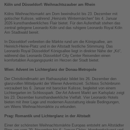
Köln und Düsseldorf: Weihnachtszauber am Rhein
Kölns Weihnachtsmarkt am Dom beeindruckt bis 23. Dezember mit
gotischer Kulisse, während „Heinzels Wintermärchen“ bis 4. Januar
2026 kunsthandwerkliches Flair bietet. Für den Aufenthalt stehen das
zentral gelegene Leonardo Köln und das ruhigere Leonardo Royal Köln
Am Stadtwald bereit.
In Düsseldorf verbreiten die Märkte rund um die Königsallee, am
Heinrich-Heine-Platz und in der Altstadt festliche Stimmung. Das
Leonardo Royal Düsseldorf Königsallee liegt in direkter Nähe der „Kö“,
während das Leonardo Düsseldorf City Center Reisenden einen
komfortablen Ausgangspunkt im Herzen der Stadt bietet.
Wien: Advent im Lichterglanz der Donau-Metropole
Der Christkindlmarkt am Rathausplatz bildet bis 26. Dezember den
glanzvollen Mittelpunkt der Wiener Adventszeit. Schloss Schönbrunn
verzaubert bis 6. Januar mit barocker Kulisse, begleitet von einem
Lichtergarten im Schlosspark. Der Art Advent Markt am Karlsplatz zeigt
bis 23. Dezember kunsthandwerkliche Vielfalt. Vier Leonardo Hotels
bieten mit ihrer Lage und modernen Ausstattung ideale Bedingungen,
um Wiens Weihnachtsmärkte zu erkunden.
Prag: Romantik und Lichterglanz in der Altstadt
Einer der schönsten Weihnachtsmärkte Europas entsteht am Altstädter
Ring, wo vom 29. November bis 6. Januar Chöre, Handwerkskunst und