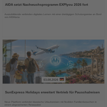
Sie
AIDA setzt Nachwuchsprogramm EXPIyou 2026 fort
die
Nachrichten
Auszubildende verbinden digitales Lernen mit einer dreitägigen Schulungsreise an Bord
von AIDAluna
03.08.2026
Lesen
Sie
SunExpress Holidays erweitert Vertrieb für Pauschalreisen
die
Nachrichten
Neue Plattform verbindet klassische Urlaubsreisen mit flexiblen Familienbesuchen in
einem abgesicherten Reisepaket