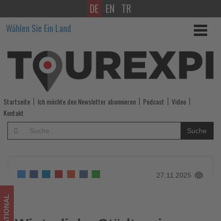
DE
EN
TR
Winterliche
Wählen Sie Ein Land
Städtereisen
mit
Leonardo
Hotels
Startseite
Ich möchte den Newsletter abonnieren
Podcast
Video
–
Kontakt
Weihnachtsmärkte
Suche
voller
Atmosphäre
27.11.2025
erleben
-