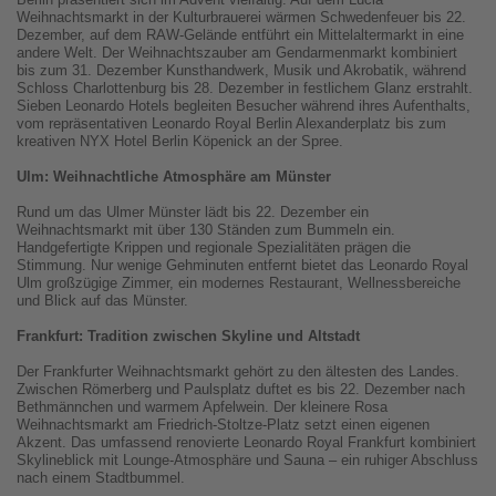
Weihnachtsmarkt in der Kulturbrauerei wärmen Schwedenfeuer bis 22.
Dezember, auf dem RAW-Gelände entführt ein Mittelaltermarkt in eine
andere Welt. Der Weihnachtszauber am Gendarmenmarkt kombiniert
bis zum 31. Dezember Kunsthandwerk, Musik und Akrobatik, während
Schloss Charlottenburg bis 28. Dezember in festlichem Glanz erstrahlt.
Sieben Leonardo Hotels begleiten Besucher während ihres Aufenthalts,
vom repräsentativen Leonardo Royal Berlin Alexanderplatz bis zum
kreativen NYX Hotel Berlin Köpenick an der Spree.
Ulm: Weihnachtliche Atmosphäre am Münster
Rund um das Ulmer Münster lädt bis 22. Dezember ein
Weihnachtsmarkt mit über 130 Ständen zum Bummeln ein.
Handgefertigte Krippen und regionale Spezialitäten prägen die
Stimmung. Nur wenige Gehminuten entfernt bietet das Leonardo Royal
Ulm großzügige Zimmer, ein modernes Restaurant, Wellnessbereiche
und Blick auf das Münster.
Frankfurt: Tradition zwischen Skyline und Altstadt
Der Frankfurter Weihnachtsmarkt gehört zu den ältesten des Landes.
Zwischen Römerberg und Paulsplatz duftet es bis 22. Dezember nach
Bethmännchen und warmem Apfelwein. Der kleinere Rosa
Weihnachtsmarkt am Friedrich-Stoltze-Platz setzt einen eigenen
Akzent. Das umfassend renovierte Leonardo Royal Frankfurt kombiniert
Skylineblick mit Lounge-Atmosphäre und Sauna – ein ruhiger Abschluss
nach einem Stadtbummel.