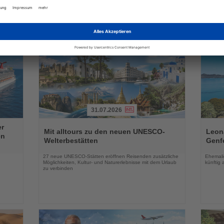
Nachrichten
31.07.2026
Lesen
Lesen
er
Sie
Sie
Mit alltours zu den neuen UNESCO-
Leon
en
die
die
Welterbestätten
Genf
Nachrichten
Nachri
27 neue UNESCO-Stätten eröffnen Reisenden zusätzliche
Ehemalig
Möglichkeiten, Kultur- und Naturerlebnisse mit dem Urlaub
künftig 
zu verbinden