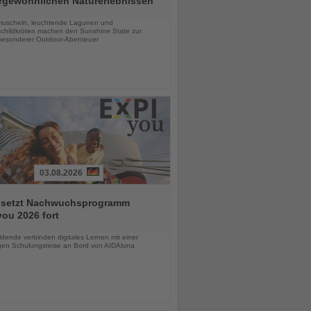
rgewöhnlichen Naturerlebnissen
chten
uscheln, leuchtende Lagunen und
childkröten machen den Sunshine State zur
esonderer Outdoor-Abenteuer
03.08.2026
 setzt Nachwuchsprogramm
ou 2026 fort
chten
dende verbinden digitales Lernen mit einer
igen Schulungsreise an Bord von AIDAluna