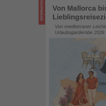
INTERNATIONAL
Wissen,
Von Mallorca bis Mykonos: So
Von Mallorca b
was
Lieblingsreise
im
Von mediterraner Leichti
Tourismus
Urlaubsgarderobe 2026
los
ist!