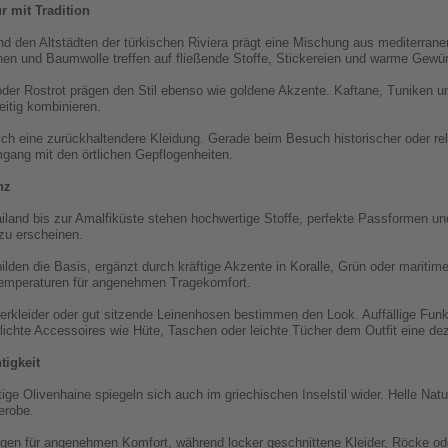
r mit Tradition
den Altstädten der türkischen Riviera prägt eine Mischung aus mediterraner 
inen und Baumwolle treffen auf fließende Stoffe, Stickereien und warme Gewü
der Rostrot prägen den Stil ebenso wie goldene Akzente. Kaftane, Tuniken u
itig kombinieren.
ch eine zurückhaltendere Kleidung. Gerade beim Besuch historischer oder rel
gang mit den örtlichen Gepflogenheiten.
nz
ailand bis zur Amalfiküste stehen hochwertige Stoffe, perfekte Passformen un
 zu erscheinen.
lden die Basis, ergänzt durch kräftige Akzente in Koralle, Grün oder mariti
Temperaturen für angenehmen Tragekomfort.
rkleider oder gut sitzende Leinenhosen bestimmen den Look. Auffällige Funkt
chlichte Accessoires wie Hüte, Taschen oder leichte Tücher dem Outfit eine de
tigkeit
ge Olivenhaine spiegeln sich auch im griechischen Inselstil wider. Helle Natu
erobe.
gen für angenehmen Komfort, während locker geschnittene Kleider, Röcke od