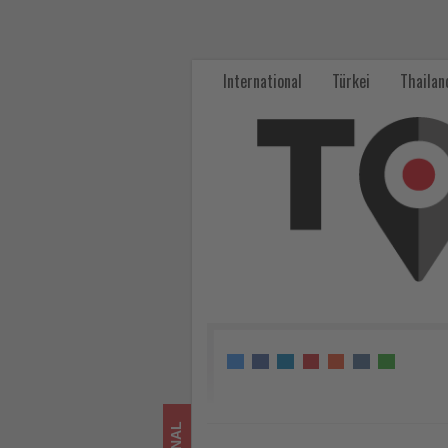
Von
Mallorca
International
Türkei
Thailan
bis
Mykonos:
So
prägen
Europas
Lieblingsreiseziele
den
Sommerlook
-