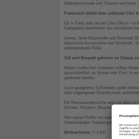
Hafenpromenade und Taverne wechseln. D
Frankreich bleibt dem zeitlosen Chic t
Ob in Paris oder an der Côte d'Azur – in F
Farbpalette bestimmen den berühmten fra
Leinen, feine Baumwolle und fließende Sto
klassische Accessoires wie Strohhüte, Sei
untergeordnete Rolle.
Stil und Respekt gehören im Urlaub 
Neben modischen Vorlieben sollten Reisen
ausschließlich an Strand oder Pool. In e
geahndet werden.
Auch geeignetes Schuhwerk spielt insbeso
oder ungeeignete Strandschuhe außerhal
Für Restaurantbesuche wird vor allem in 
Kirchen, Klöstern, Moscheen oder anderen
Wer seinen Koffer mit wenigen vielseitig 
Urlaubsländern Südeuropas nicht nur sti
Bildnachweis
: © C&A