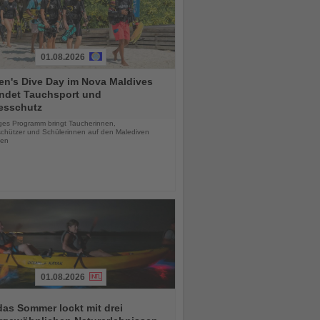
01.08.2026
n's Dive Day im Nova Maldives
indet Tauchsport und
esschutz
chten
iges Programm bringt Taucherinnen,
chützer und Schülerinnen auf den Malediven
en
01.08.2026
das Sommer lockt mit drei