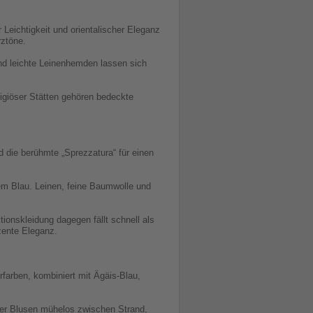
Leichtigkeit und orientalischer Eleganz
rztöne.
nd leichte Leinenhemden lassen sich
igiöser Stätten gehören bedeckte
d die berühmte „Sprezzatura“ für einen
mem Blau. Leinen, feine Baumwolle und
ionskleidung dagegen fällt schnell als
zente Eleganz.
rfarben, kombiniert mit Ägäis-Blau,
er Blusen mühelos zwischen Strand,