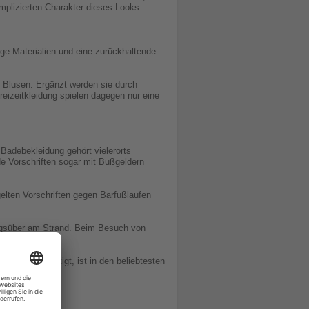
lizierten Charakter dieses Looks.
tige Materialien und eine zurückhaltende
te Blusen. Ergänzt werden sie durch
reizeitkleidung spielen dagegen nur eine
 Badebekleidung gehört vielerorts
de Vorschriften sogar mit Bußgeldern
gelten Vorschriften gegen Barfußlaufen
 tagsüber am Strand. Beim Besuch von
n berücksichtigt, ist in den beliebtesten