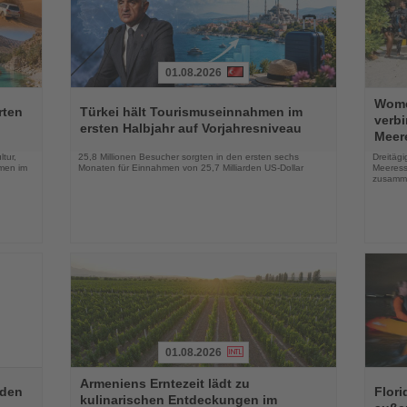
01.08.2026
Lesen
Lesen
Wome
Sie
Sie
rten
Türkei hält Tourismuseinnahmen im
verb
die
die
ersten Halbjahr auf Vorjahresniveau
Meer
Nachrichten
Nachri
tur,
25,8 Millionen Besucher sorgten in den ersten sechs
Dreitäg
men im
Monaten für Einnahmen von 25,7 Milliarden US-Dollar
Meeress
zusamm
01.08.2026
Lesen
Lesen
Armeniens Erntezeit lädt zu
Sie
Sie
aden
Flori
kulinarischen Entdeckungen im
die
die