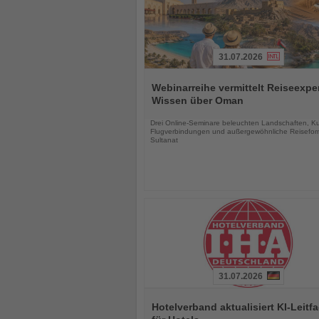
31.07.2026
Lesen
Sie
Webinarreihe vermittelt Reiseexpe
die
Wissen über Oman
Nachrichten
Drei Online-Seminare beleuchten Landschaften, Kul
Flugverbindungen und außergewöhnliche Reisefor
Sultanat
31.07.2026
Lesen
Sie
Hotelverband aktualisiert KI-Leitf
die