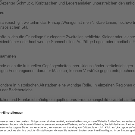
ezenter Schmuck, Korbtaschen und Ledersandalen unterstreichen den unkomp
reu
rankreich gilt weiterhin das Prinzip „Weniger ist mehr“. Klare Linien, hochwer
nzösischen Stil.
ffe bilden die Grundlage für elegante Zweiteiler, schlichte Kleider oder leich
dentücher oder hochwertige Sonnenbrillen. Auffällige Logos oder sportliche F
zusammen
de auch die kulturellen Gepflogenheiten ihrer Urlaubsländer berücksichtigen.
inigen Ferienregionen, darunter Mallorca, können Verstöße gegen entsprechen
ndere in historischen Altstädten eine wichtige Rolle. In einzelnen Regionen 
b der Badebereiche.
Italien und Frankreich häufig ein gepflegteres Erscheinungsbild erwartet als
 religiösen Einrichtungen sollten Schultern und Knie bedeckt sein.
kombinierbaren Kleidungsstücken packt und zugleich die lokalen Gepflogenheite
lvoll, sondern auch angemessen unterwegs.