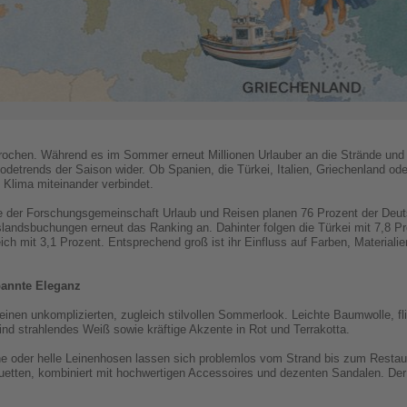
brochen. Während es im Sommer erneut Millionen Urlauber an die Strände und
odetrends der Saison wider. Ob Spanien, die Türkei, Italien, Griechenland ode
d Klima miteinander verbindet.
 der Forschungsgemeinschaft Urlaub und Reisen planen 76 Prozent der Deuts
landsbuchungen erneut das Ranking an. Dahinter folgen die Türkei mit 7,8 Pro
ch mit 3,1 Prozent. Entsprechend groß ist ihr Einfluss auf Farben, Materialie
pannte Eleganz
r einen unkomplizierten, zugleich stilvollen Sommerlook. Leichte Baumwolle, 
d strahlendes Weiß sowie kräftige Akzente in Rot und Terrakotta.
tane oder helle Leinenhosen lassen sich problemlos vom Strand bis zum Restau
lhouetten, kombiniert mit hochwertigen Accessoires und dezenten Sandalen. D