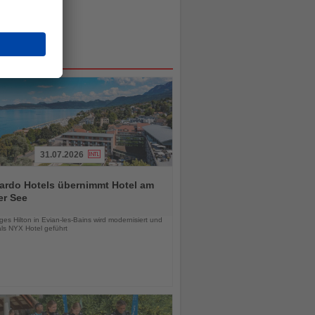
31.07.2026
ardo Hotels übernimmt Hotel am
er See
chten
es Hilton in Evian-les-Bains wird modernisiert und
als NYX Hotel geführt