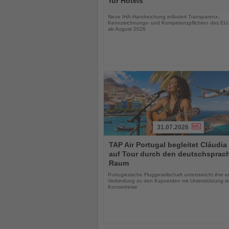
für Hotels
Nachrichten
Neue IHA-Handreichung erläutert Transparenz-,
Kennzeichnungs- und Kompetenzpflichten des EU 
ab August 2026
31.07.2026
Lesen
TAP Air Portugal begleitet Cláudia
Sie
auf Tour durch den deutschsprac
die
Raum
Nachrichten
Portugiesische Fluggesellschaft unterstreicht ihre 
Verbindung zu den Kapverden mit Unterstützung d
Konzertreise