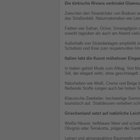
Die türkische Riviera verbindet Glamou
Zwischen den Strandclubs von Bodrum und 
das Straßenbild. Naturmaterialien wie Le
Farben wie Safran, Ocker, Smaragdgrün o
sowohl tagsüber als auch am Abend vielse
Außerhalb von Strandanlagen empfiehlt si
Schultern und Knie zum respektvollen Um
Italien lebt die Kunst müheloser Elega
In Italien gehört Mode zum Alltag. Von M
Stil, der elegant wirkt, ohne geschniegelt
Naturfarben wie Weiß, Creme und Beige bi
fließende Stoffe sorgen auch bei hohen 
Klassische Zweiteiler, hochwertige Somme
touristisch auf. Stattdessen verleihen s
Griechenland setzt auf natürliche Leich
Weiße Häuser, tiefblaues Meer und schatti
Olivgrün oder Terrakotta, prägen die Gard
Leinen und atmungsaktive Baumwolle sor