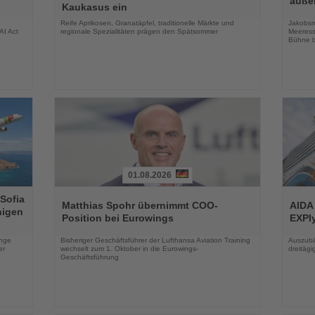
auße
Kaukasus ein
Nachrichten
Nachri
Reife Aprikosen, Granatäpfel, traditionelle Märkte und
Jakobsm
AI Act
regionale Spezialitäten prägen den Spätsommer
Meeress
Bühne b
01.08.2026
Lesen
Lesen
 Sofia
Sie
Sie
Matthias Spohr übernimmt COO-
AIDA
higen
die
die
Position bei Eurowings
EXPIy
Nachrichten
Nachri
enge
Bisheriger Geschäftsführer der Lufthansa Aviation Training
Auszubil
er
wechselt zum 1. Oktober in die Eurowings-
dreitäg
Geschäftsführung