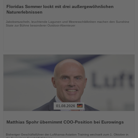
Lesen
Sie
Floridas Sommer lockt mit drei außergewöhnlichen
die
Naturerlebnissen
Nachrichten
Jakobsmuscheln, leuchtende Lagunen und Meeresschildkröten machen den Sunshine
State zur Bühne besonderer Outdoor-Abenteuer
01.08.2026
Lesen
Sie
Matthias Spohr übernimmt COO-Position bei Eurowings
die
Nachrichten
Bisheriger Geschäftsführer der Lufthansa Aviation Training wechselt zum 1. Oktober in