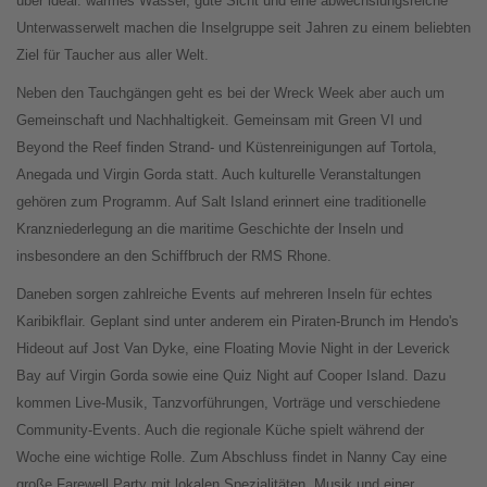
über ideal: warmes Wasser, gute Sicht und eine abwechslungsreiche
Unterwasserwelt machen die Inselgruppe seit Jahren zu einem beliebten
Ziel für Taucher aus aller Welt.
Neben den Tauchgängen geht es bei der Wreck Week aber auch um
Gemeinschaft und Nachhaltigkeit. Gemeinsam mit Green VI und
Beyond the Reef finden Strand- und Küstenreinigungen auf Tortola,
Anegada und Virgin Gorda statt. Auch kulturelle Veranstaltungen
gehören zum Programm. Auf Salt Island erinnert eine traditionelle
Kranzniederlegung an die maritime Geschichte der Inseln und
insbesondere an den Schiffbruch der RMS Rhone.
Daneben sorgen zahlreiche Events auf mehreren Inseln für echtes
Karibikflair. Geplant sind unter anderem ein Piraten-Brunch im Hendo's
Hideout auf Jost Van Dyke, eine Floating Movie Night in der Leverick
Bay auf Virgin Gorda sowie eine Quiz Night auf Cooper Island. Dazu
kommen Live-Musik, Tanzvorführungen, Vorträge und verschiedene
Community-Events. Auch die regionale Küche spielt während der
Woche eine wichtige Rolle. Zum Abschluss findet in Nanny Cay eine
große Farewell Party mit lokalen Spezialitäten, Musik und einer