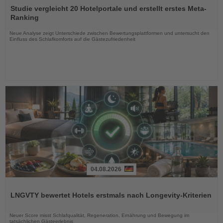
Sie
Studie vergleicht 20 Hotelportale und erstellt erstes Meta-
die
Ranking
Nachrichten
Neue Analyse zeigt Unterschiede zwischen Bewertungsplattformen und untersucht den
Einfluss des Schlafkomforts auf die Gästezufriedenheit
04.08.2026
Lesen
Sie
LNGVTY bewertet Hotels erstmals nach Longevity-Kriterien
die
Nachrichten
Neuer Score misst Schlafqualität, Regeneration, Ernährung und Bewegung im
tatsächlichen Gästeerlebnis