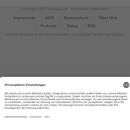
Copyright 2020 Tourexpi.com - Alle Rechte Vorbehalten
Impressum
AGB
Datenschutz
Über Uns
Podcast
Video
RSS
Unsere Webseite ist auf allen Computern und mobilen Geräten gut nutzbar.
Tourexpi,
turizm
haberleri,
Reisebüros,
tourism
news,
noticias
de
turismo,
Tourismus
Nachrichten,
новости
туризма,
travel
tourism
news,