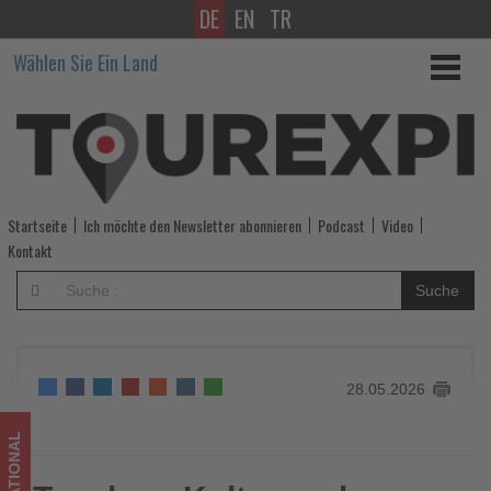
DE
EN
TR
Tauchen,
Wählen Sie Ein Land
Kultur
und
Meeresschutz
-
Startseite
Ich möchte den Newsletter abonnieren
Podcast
Video
Wissen,
Kontakt
was
Suche
im
Tourismus
28.05.2026
los
ist!