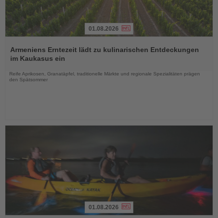
01.08.2026
Lesen
Sie
Armeniens Erntezeit lädt zu kulinarischen Entdeckungen
die
im Kaukasus ein
Nachrichten
Reife Aprikosen, Granatäpfel, traditionelle Märkte und regionale Spezialitäten prägen
den Spätsommer
01.08.2026