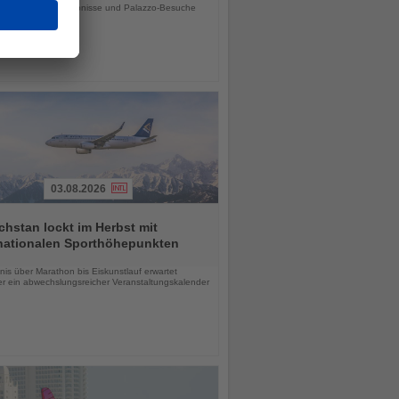
tsreisen, Stadterlebnisse und Palazzo-Besuche
03.08.2026
hstan lockt im Herbst mit
rnationalen Sporthöhepunkten
chten
is über Marathon bis Eiskunstlauf erwartet
r ein abwechslungsreicher Veranstaltungskalender