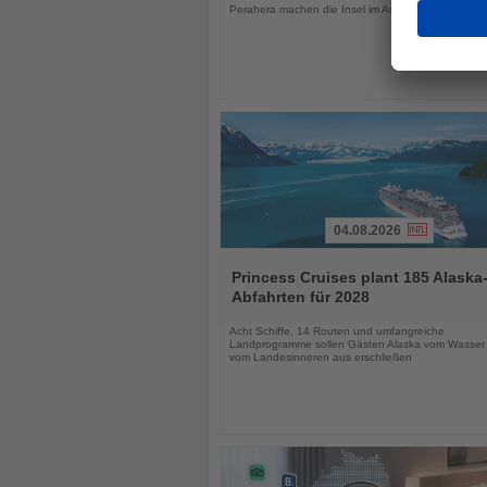
Perahera machen die Insel im August besonders att
04.08.2026
Lesen
Sie
Princess Cruises plant 185 Alaska
die
Abfahrten für 2028
Nachrichten
Acht Schiffe, 14 Routen und umfangreiche
Landprogramme sollen Gästen Alaska vom Wasser
vom Landesinneren aus erschließen