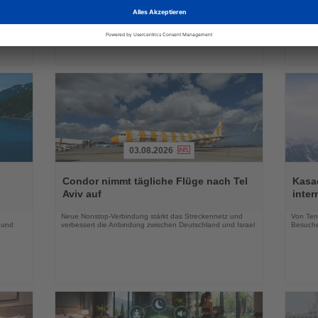
raktiv
Erlebnisse erweitern das Markenportfolio für die
Geschäf
Wintersaison 2026/27
03.08.2026
Lesen
Lesen
Sie
Sie
-
Condor nimmt tägliche Flüge nach Tel
Kasac
die
die
Aviv auf
inte
Nachrichten
Nachri
Neue Nonstop-Verbindung stärkt das Streckennetz und
Von Tenn
 und
verbessert die Anbindung zwischen Deutschland und Israel
Besuche