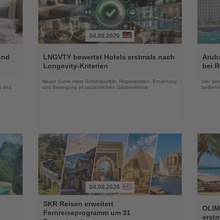
04.08.2026
Lesen
Lesen
Sie
Sie
und
LNGVTY bewertet Hotels erstmals nach
Arub
die
die
Longevity-Kriterien
bei 
Nachrichten
Nachri
Neuer Score misst Schlafqualität, Regeneration, Ernährung
Vier Ver
s des
und Bewegung im tatsächlichen Gästeerlebnis
beiden K
04.08.2026
Lesen
Lesen
SKR Reisen erweitert
Sie
Sie
OLIM
Fernreiseprogramm um 31
die
die
erst