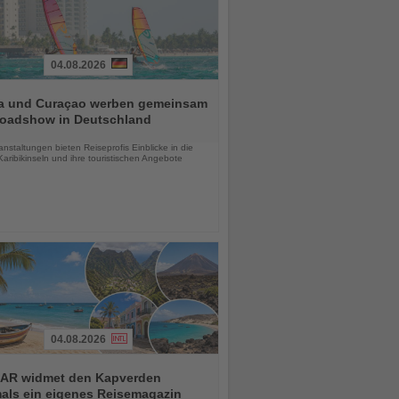
04.08.2026
a und Curaçao werben gemeinsam
Roadshow in Deutschland
chten
anstaltungen bieten Reiseprofis Einblicke in die
aribikinseln und ihre touristischen Angebote
04.08.2026
AR widmet den Kapverden
mals ein eigenes Reisemagazin