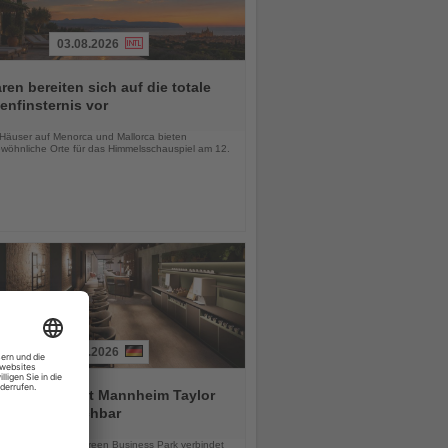
03.08.2026
ren bereiten sich auf die totale
nfinsternis vor
chten
-Häuser auf Menorca und Mallorca bieten
wöhnliche Orte für das Himmelsschauspiel am 12.
03.08.2026
tial by Dorint Mannheim Taylor
ab sofort buchbar
chten
e Hotel im Taylor Green Business Park verbindet