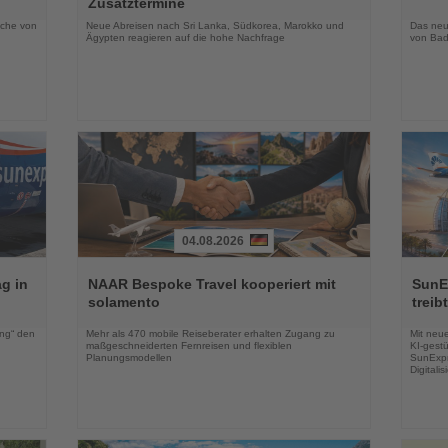
Zusatztermine
Nachrichten
Nachri
oche von
Neue Abreisen nach Sri Lanka, Südkorea, Marokko und
Das neue
Ägypten reagieren auf die hohe Nachfrage
von Bad
04.08.2026
Lesen
Lesen
Sie
Sie
g in
NAAR Bespoke Travel kooperiert mit
SunE
die
die
solamento
treib
Nachrichten
Nachri
ing“ den
Mehr als 470 mobile Reiseberater erhalten Zugang zu
Mit neu
maßgeschneiderten Fernreisen und flexiblen
KI-gestü
Planungsmodellen
SunExpr
Digitali