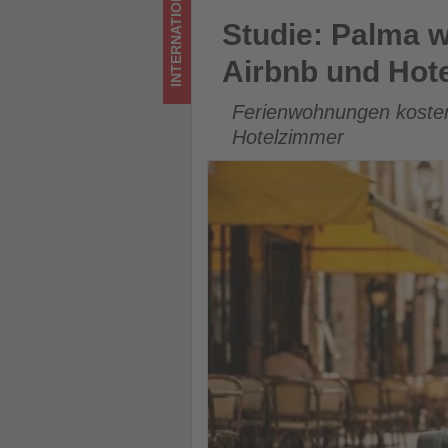
INTERNATIONAL
-
Studie: Palma weist Europas 
Studie: Palma w
Wissen,
Airbnb und Hote
was
Ferienwohnungen kosten 
im
Hotelzimmer
Tourismus
los
ist!