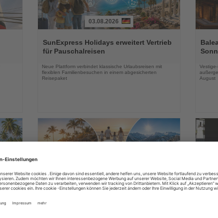
03.08.2026
Lesen
Lesen
Sie
Sie
SunExpress Holidays erweitert Vertrieb
Balea
die
die
für Pauschalreisen
Sonne
Nachrichten
Nachri
Neue Plattform verbindet klassische Urlaubsreisen mit
Vestige
flexiblen Familienbesuchen in einem abgesicherten
außerge
Reisepaket
August
03.08.2026
Lesen
Lesen
Sie
Sie
in
DERTOUR Hotels & Resorts bauen
Essen
die
die
Winterangebot deutlich aus
Park 
Nachrichten
Nachri
a
Neue Hotels, innovative Konzepte und zusätzliche
Das neu