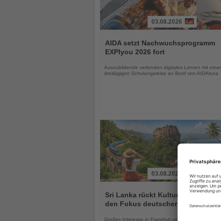
03.08.2026
Lesen
Sie
AIDA setzt Nachwuchsprogramm
die
EXPIyou 2026 fort
Nachrichten
Auszubildende verbinden digitales Lernen mit einer
dreitägigen Schulungsreise an Bord von AIDAluna
03.08.2026
Lesen
Sie
Sri Lanka rückt Kultur und Vielfalt 
die
den Fokus deutscher Urlauber
Nachrichten
Großes Interesse in Frankfurt und das Kandy Esal