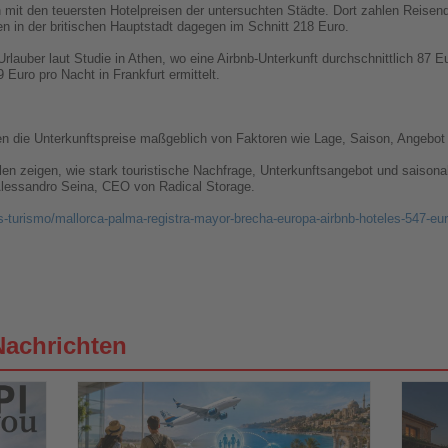
it den teuersten Hotelpreisen der untersuchten Städte. Dort zahlen Reisende
en in der britischen Hauptstadt dagegen im Schnitt 218 Euro.
lauber laut Studie in Athen, wo eine Airbnb-Unterkunft durchschnittlich 87 Eu
 Euro pro Nacht in Frankfurt ermittelt.
 die Unterkunftspreise maßgeblich von Faktoren wie Lage, Saison, Angebot 
len zeigen, wie stark touristische Nachfrage, Unterkunftsangebot und saiso
Alessandro Seina, CEO von Radical Storage.
s-turismo/mallorca-palma-registra-mayor-brecha-europa-airbnb-hoteles-547-e
Nachrichten