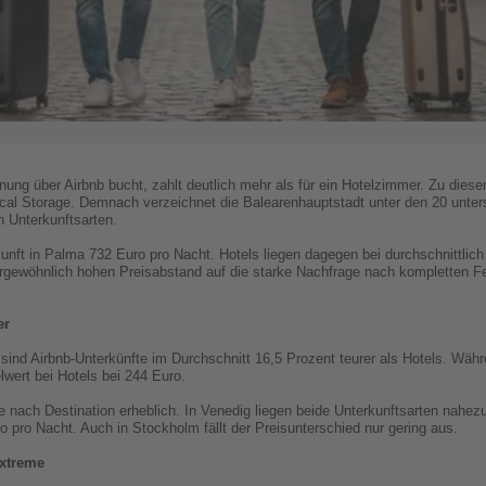
ung über Airbnb bucht, zahlt deutlich mehr als für ein Hotelzimmer. Zu dies
al Storage. Demnach verzeichnet die Balearenhauptstadt unter den 20 unter
 Unterkunftsarten.
unft in Palma 732 Euro pro Nacht. Hotels liegen dagegen bei durchschnittlich
ergewöhnlich hohen Preisabstand auf die starke Nachfrage nach kompletten F
er
 sind Airbnb-Unterkünfte im Durchschnitt 16,5 Prozent teurer als Hotels. Wäh
lwert bei Hotels bei 244 Euro.
je nach Destination erheblich. In Venedig liegen beide Unterkunftsarten nahezu
o pro Nacht. Auch in Stockholm fällt der Preisunterschied nur gering aus.
Extreme