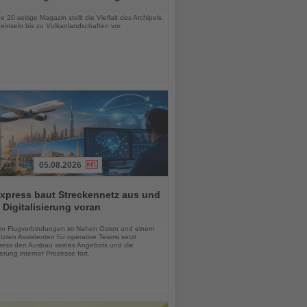
chten
 20-seitige Magazin stellt die Vielfalt des Archipels
einseln bis zu Vulkanlandschaften vor
05.08.2026
xpress baut Streckennetz aus und
t Digitalisierung voran
chten
en Flugverbindungen im Nahen Osten und einem
tzten Assistenten für operative Teams setzt
ess den Ausbau seines Angebots und die
sierung interner Prozesse fort.