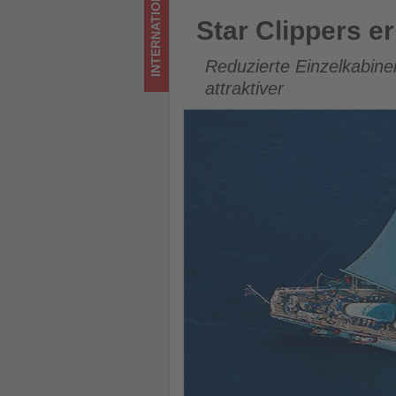
INTERNATIONAL
was
Star Clippers erleichtert All
Star Clippers er
im
Reduzierte Einzelkabin
Tourismus
attraktiver
los
ist!