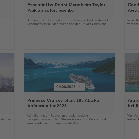
Sie
Sie
Essential by Dorint Mannheim Taylor
Condo
die
die
Park ab sofort buchbar
Aviv 
Nachrichten
Nachri
Das neue Hotel im Taylor Green Business Park verbindet
Neue No
Geschäftsreisen, Stadterlebnisse und Palazzo-Besuche
verbess
04.08.2026
Lesen
Lesen
Sie
Sie
Princess Cruises plant 185 Alaska-
Arub
die
die
n
Abfahrten für 2028
bei 
Nachrichten
Nachri
Acht Schiffe, 14 Routen und umfangreiche
Vier Ver
kalender
Landprogramme sollen Gästen Alaska vom Wasser und
beiden K
vom Landesinneren aus erschließen