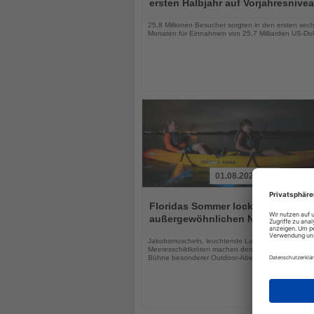
ersten Halbjahr auf Vorjahresnive
Nachrichten
25,8 Millionen Besucher sorgten in den ersten sec
Monaten für Einnahmen von 25,7 Milliarden US-Dol
01.08.2026
Lesen
Sie
Floridas Sommer lockt mit drei
die
außergewöhnlichen Naturerlebnis
Nachrichten
Jakobsmuscheln, leuchtende Lagunen und
Meeresschildkröten machen den Sunshine State zu
Bühne besonderer Outdoor-Abenteuer