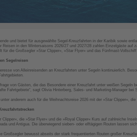
eisende und bietet für ausgewählte Segel-Kreuzfahrten in der Karibik sowie ent
r Reisen in den Wintersaisons 2026/27 und 2027/28 zahlen Einzelgäste auf za
 für die Großsegler »Star Clipper«, »Star Flyer« und das Fünfmast-Vollschiff
en Segelreisen
eresse von Alleinreisenden an Kreuzfahrten unter Segeln kontinuierlich. Beson
ahrtgebieten.
hfrage von Gästen, die das Besondere einer Kreuzfahrt unter weißen Segeln 
fte Fahrtgebiete“, sagt Olivia Hinterberg, Sales- und Marketing-Manager bei S
t unter anderem auch für die Weihnachtsreise 2026 mit der »Star Clipper«, di
Kreuzfahrtstrecken
Clipper«, die »Star Flyer« und die »Royal Clipper« Kurs auf zahlreiche Inseln
ada und Antigua. Die überwiegend sieben- oder elftägigen Routen lassen sic
Großsegler bewusst abseits der stark frequentierten Routen großer Kreuzfah