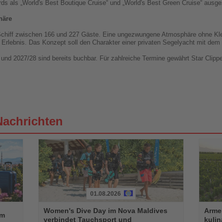
rds als „World's Best Boutique Cruise“ und „World's Best Green Cruise“ ausge
häre
 Schiff zwischen 166 und 227 Gäste. Eine ungezwungene Atmosphäre ohne Kle
 Erlebnis. Das Konzept soll den Charakter einer privaten Segelyacht mit dem 
 und 2027/28 sind bereits buchbar. Für zahlreiche Termine gewährt Star Clipp
Nachrichten
01.08.2026
Lesen
Lesen
Women's Dive Day im Nova Maldives
Armen
Sie
Sie
im
verbindet Tauchsport und
kuli
die
die