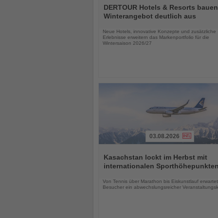
Sie
DERTOUR Hotels & Resorts bauen
die
Winterangebot deutlich aus
Nachrichten
Neue Hotels, innovative Konzepte und zusätzliche
Erlebnisse erweitern das Markenportfolio für die
Wintersaison 2026/27
03.08.2026
Lesen
Sie
Kasachstan lockt im Herbst mit
die
internationalen Sporthöhepunkte
Nachrichten
Von Tennis über Marathon bis Eiskunstlauf erwartet
Besucher ein abwechslungsreicher Veranstaltungs