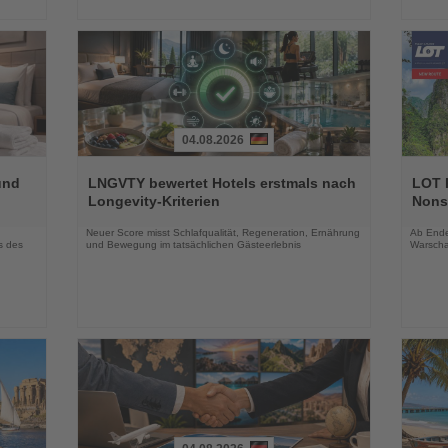
04.08.2026
Lesen
Lesen
Sie
Sie
und
LNGVTY bewertet Hotels erstmals nach
LOT P
die
die
Longevity-Kriterien
Nons
Nachrichten
Nachri
Neuer Score misst Schlafqualität, Regeneration, Ernährung
Ab Ende 
s des
und Bewegung im tatsächlichen Gästeerlebnis
Warscha