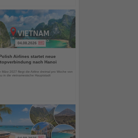
04.08.2026
olish Airlines startet neue
topverbindung nach Hanoi
chten
März 2027 fliegt die Airline dreimal pro Woche von
u in die vietnamesische Hauptstadt