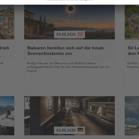
03.08.2026
Lesen
Lesen
Sie
Sie
trieb
Balearen bereiten sich auf die totale
Sri L
die
die
Sonnenfinsternis vor
den 
Nachrichten
Nachri
mit
Vestige-Häuser auf Menorca und Mallorca bieten
Großes 
außergewöhnliche Orte für das Himmelsschauspiel am 12.
Peraher
August
03.08.2026
Lesen
Lesen