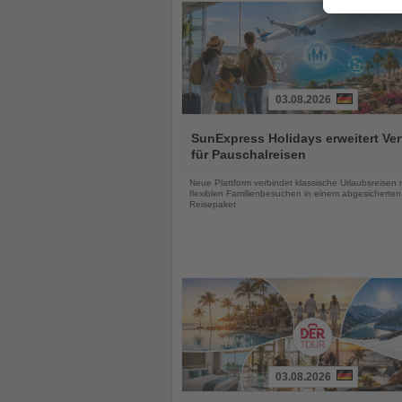
03.08.2026
Lesen
Sie
SunExpress Holidays erweitert Ver
die
für Pauschalreisen
Nachrichten
Neue Plattform verbindet klassische Urlaubsreisen 
flexiblen Familienbesuchen in einem abgesicherten
Reisepaket
03.08.2026
Lesen