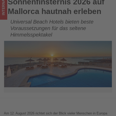
INTERNATIONAL
Sonnenfinsternis 2026 auf
Sonnenfinsternis 2026 auf Mallorca hautnah erleben
los
Mallorca hautnah erleben
ist!
Universal Beach Hotels bieten beste
Voraussetzungen für das seltene
Himmelsspektakel
Am 12. August 2026 richtet sich der Blick vieler Menschen in Europa