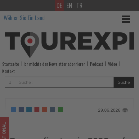
DE
EN
TR
Sonnenfinsternis
Wählen Sie Ein Land
2026
auf
Mallorca
hautnah
Startseite
Ich möchte den Newsletter abonnieren
Podcast
Video
erleben
Kontakt
-
Suche
Wissen,
was
29.06.2026
im
Tourismus