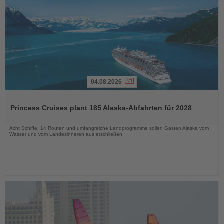
04.08.2026
Lesen
Sie
Princess Cruises plant 185 Alaska-Abfahrten für 2028
die
Nachrichten
Acht Schiffe, 14 Routen und umfangreiche Landprogramme sollen Gästen Alaska vom
Wasser und vom Landesinneren aus erschließen