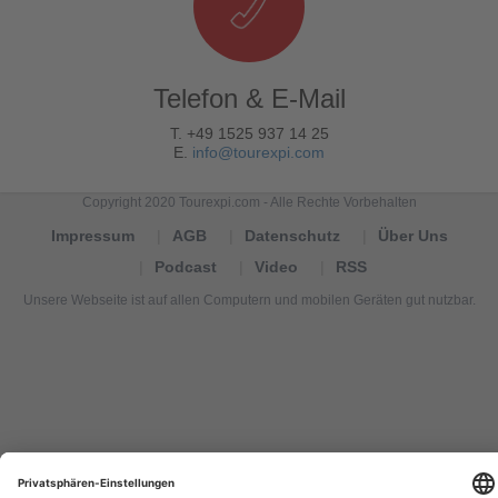
Telefon & E-Mail
T. +49 1525 937 14 25
E.
info@tourexpi.com
Copyright 2020 Tourexpi.com - Alle Rechte Vorbehalten
Impressum
AGB
Datenschutz
Über Uns
Podcast
Video
RSS
Unsere Webseite ist auf allen Computern und mobilen Geräten gut nutzbar.
Tourexpi,
turizm
haberleri,
Reisebüros,
tourism
news,
noticias
de