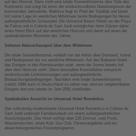
auf den Himmel. Dann zieht eine totale Sonnenfinsternis über Teile des
Kontinents und sorgt für eines der eindrucksvollsten Naturereignisse der
kommenden Jahrzehnte. Mallorca liegt im Pfad der Totalität und bietet
mit seiner Lage im westlichen Mittelmeer beste Bedingungen für dieses
außergewöhnliche Schauspiel. Die Universal Beach Hotels an der Playa
de Palma und in Colònia de Sant Jordi ermöglichen ihren Gästen dabei
einen freien Blick auf den westlichen Horizont und damit auf einen der
spektakulärsten Momente des Jahres.
Seltenes Naturschauspiel über dem Mittelmeer
Die totale Sonnenfinsternis verläuft von der Arktis über Grönland, Island
und Nordspanien bis ins westliche Mittelmeer. Auf den Balearen findet
das Ereignis in den Abendstunden statt, wenn die Sonne bereits tief
über dem Horizont steht. Diese besondere Konstellation verspricht
eindrucksvolle Lichtstimmungen und außergewöhnliche
Beobachtungsbedingungen. Nachdem eine totale Sonnenfinsternis
zuletzt 1999 auch in Deutschland zu sehen war, wird ein vergleichbares
Ereignis dort erst wieder im Jahr 2081 stattfinden.
Spektakuläre Aussicht im Universal Hotel Romàntica
Das vollständig modernisierte Universal Hotel Romàntica in Colònia de
Sant Jordi verbindet Familienurlaub mit einem außergewöhnlichen
Aussichtspunkt. Das Hotel verfügt über 226 Zimmer, zwei Pools,
Wasserrutschen, einen Kids Sea Club, Fitnessangebote und ein
abwechslungsreiches Freizeitprogramm.