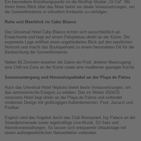
Ein besonderer Anziehungspunkt ist die Rooftop Skybar „7è Cel“. Mit
ihrem freien Blick über das Meer bietet sie ideale Voraussetzungen, um
die Sonnenfinsternis in stilvollem Ambiente zu verfolgen.
Ruhe und Meerblick im Cabo Blanco
Das Universal Hotel Cabo Blanco richtet sich ausschließlich an
Erwachsene und liegt auf einem Felsplateau direkt an der Küste. Die
exponierte Lage eröffnet einen ungehinderten Blick auf den westlichen
Horizont und macht das Boutiquehotel zu einem besonderen Ort für die
Beobachtung der Sonnenfinsternis.
Neben 66 Zimmern erwarten die Gäste ein Pool, direkter Meerzugang,
eine Chill-out-Zone an der Küste sowie eine mediterran geprägte Küche.
Sonnenuntergang und Himmelsspektakel an der Playa de Palma
Auch das Universal Hotel Neptuno bietet beste Voraussetzungen, um
das astronomische Ereignis zu erleben. Das im Winter 2024/25
renovierte Hotel liegt direkt an der Playa de Palma und verbindet
modernes Design mit großzügigen Außenbereichen, Pool, Jacuzzi und
Poolbar.
Ergänzt wird das Angebot durch das Club Restaurant Joy Palace an der
Strandpromenade sowie regelmäßige Live-Musik, DJ-Sets und
Abendveranstaltungen. So lassen sich entspannte Urlaubstage mit
einem außergewöhnlichen Naturerlebnis verbinden.