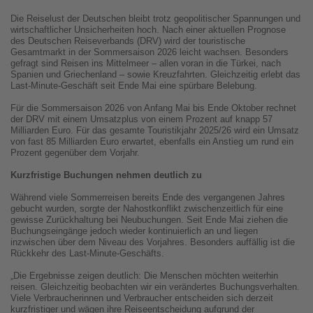
Die Reiselust der Deutschen bleibt trotz geopolitischer Spannungen und
wirtschaftlicher Unsicherheiten hoch. Nach einer aktuellen Prognose
des Deutschen Reiseverbands (DRV) wird der touristische
Gesamtmarkt in der Sommersaison 2026 leicht wachsen. Besonders
gefragt sind Reisen ins Mittelmeer – allen voran in die Türkei, nach
Spanien und Griechenland – sowie Kreuzfahrten. Gleichzeitig erlebt das
Last-Minute-Geschäft seit Ende Mai eine spürbare Belebung.
Für die Sommersaison 2026 von Anfang Mai bis Ende Oktober rechnet
der DRV mit einem Umsatzplus von einem Prozent auf knapp 57
Milliarden Euro. Für das gesamte Touristikjahr 2025/26 wird ein Umsatz
von fast 85 Milliarden Euro erwartet, ebenfalls ein Anstieg um rund ein
Prozent gegenüber dem Vorjahr.
Kurzfristige Buchungen nehmen deutlich zu
Während viele Sommerreisen bereits Ende des vergangenen Jahres
gebucht wurden, sorgte der Nahostkonflikt zwischenzeitlich für eine
gewisse Zurückhaltung bei Neubuchungen. Seit Ende Mai ziehen die
Buchungseingänge jedoch wieder kontinuierlich an und liegen
inzwischen über dem Niveau des Vorjahres. Besonders auffällig ist die
Rückkehr des Last-Minute-Geschäfts.
„Die Ergebnisse zeigen deutlich: Die Menschen möchten weiterhin
reisen. Gleichzeitig beobachten wir ein verändertes Buchungsverhalten.
Viele Verbraucherinnen und Verbraucher entscheiden sich derzeit
kurzfristiger und wägen ihre Reiseentscheidung aufgrund der