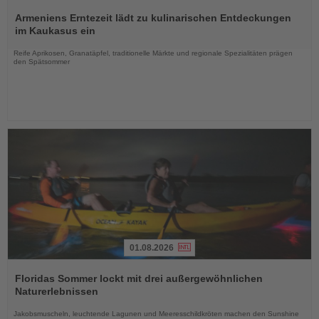
Lesen
Sie
Armeniens Erntezeit lädt zu kulinarischen Entdeckungen
die
im Kaukasus ein
Nachrichten
Reife Aprikosen, Granatäpfel, traditionelle Märkte und regionale Spezialitäten prägen
den Spätsommer
01.08.2026
Lesen
Sie
Floridas Sommer lockt mit drei außergewöhnlichen
die
Naturerlebnissen
Nachrichten
Jakobsmuscheln, leuchtende Lagunen und Meeresschildkröten machen den Sunshine