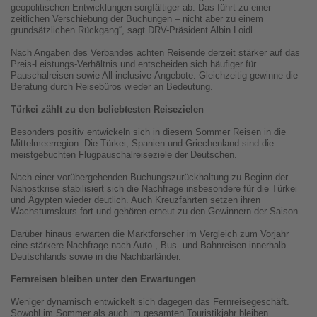
geopolitischen Entwicklungen sorgfältiger ab. Das führt zu einer
zeitlichen Verschiebung der Buchungen – nicht aber zu einem
grundsätzlichen Rückgang“, sagt DRV-Präsident Albin Loidl.
Nach Angaben des Verbandes achten Reisende derzeit stärker auf das
Preis-Leistungs-Verhältnis und entscheiden sich häufiger für
Pauschalreisen sowie All-inclusive-Angebote. Gleichzeitig gewinne die
Beratung durch Reisebüros wieder an Bedeutung.
Türkei zählt zu den beliebtesten Reisezielen
Besonders positiv entwickeln sich in diesem Sommer Reisen in die
Mittelmeerregion. Die Türkei, Spanien und Griechenland sind die
meistgebuchten Flugpauschalreiseziele der Deutschen.
Nach einer vorübergehenden Buchungszurückhaltung zu Beginn der
Nahostkrise stabilisiert sich die Nachfrage insbesondere für die Türkei
und Ägypten wieder deutlich. Auch Kreuzfahrten setzen ihren
Wachstumskurs fort und gehören erneut zu den Gewinnern der Saison.
Darüber hinaus erwarten die Marktforscher im Vergleich zum Vorjahr
eine stärkere Nachfrage nach Auto-, Bus- und Bahnreisen innerhalb
Deutschlands sowie in die Nachbarländer.
Fernreisen bleiben unter den Erwartungen
Weniger dynamisch entwickelt sich dagegen das Fernreisegeschäft.
Sowohl im Sommer als auch im gesamten Touristikjahr bleiben