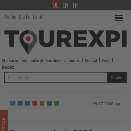
DE
EN
TR
Sommerurlaub
Wählen Sie Ein Land
2026:
Türkei
und
Kreuzfahrten
Startseite
Ich möchte den Newsletter abonnieren
Podcast
Video
gehören
Kontakt
zu
Suche
den
Gewinnern
08.07.2026
-
Wissen,