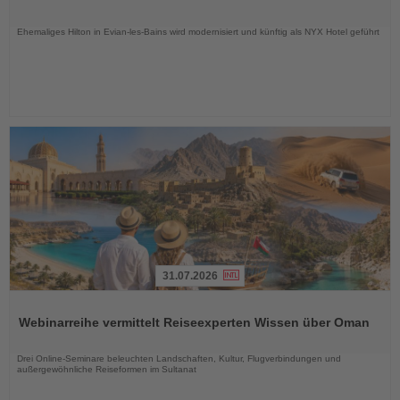
Nachrichten
Ehemaliges Hilton in Evian-les-Bains wird modernisiert und künftig als NYX Hotel geführt
31.07.2026
Lesen
Sie
Webinarreihe vermittelt Reiseexperten Wissen über Oman
die
Nachrichten
Drei Online-Seminare beleuchten Landschaften, Kultur, Flugverbindungen und
außergewöhnliche Reiseformen im Sultanat