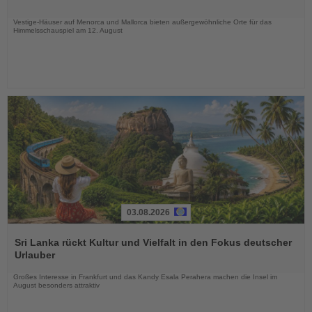
Nachrichten
Vestige-Häuser auf Menorca und Mallorca bieten außergewöhnliche Orte für das
Himmelsschauspiel am 12. August
03.08.2026
Lesen
Sie
Sri Lanka rückt Kultur und Vielfalt in den Fokus deutscher
die
Urlauber
Nachrichten
Großes Interesse in Frankfurt und das Kandy Esala Perahera machen die Insel im
August besonders attraktiv