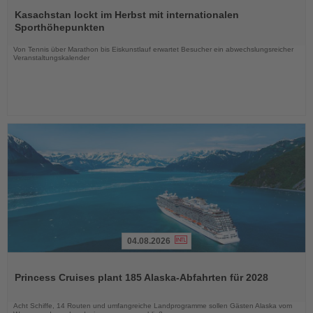
Lesen
Sie
Kasachstan lockt im Herbst mit internationalen
die
Sporthöhepunkten
Nachrichten
Von Tennis über Marathon bis Eiskunstlauf erwartet Besucher ein abwechslungsreicher
Veranstaltungskalender
04.08.2026
Lesen
Sie
Princess Cruises plant 185 Alaska-Abfahrten für 2028
die
Nachrichten
Acht Schiffe, 14 Routen und umfangreiche Landprogramme sollen Gästen Alaska vom