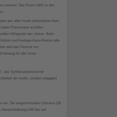
n zu messen. Das Event zählt zu den
en.
ruppen aus allen Inseln präsentieren beim
e Leben Polynesiens erzählen.
rellen Höhepunkt des Jahres. Beim
Klettern und Ausleger-Kanu-Rennen alte
tet wird das Festival von
rfahrung für alle Sinne.
ne“, das Symbol polynesischer
Schönheit der Inseln, sondern engagiert
r ein. Die anspruchsvollen Strecken (36
erausforderung trifft hier auf