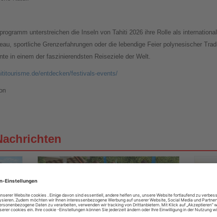
rogramm unterstreichen die Inseln von Tahiti 2026 ihre Rolle als internationa
eau, sportliche Grenzerfahrungen oder die lebendige Feier polynesischer Tra
te in einem der faszinierendsten Reiseziele der Welt.
ititourisme.de/entdecken/festivals-events/
on
Nachrichten
01.08.2026