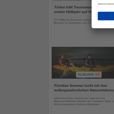
Lesen
Sie
Türkei hält Tourismuseinnahmen 
die
ersten Halbjahr auf Vorjahresnive
Nachrichten
25,8 Millionen Besucher sorgten in den ersten sec
Monaten für Einnahmen von 25,7 Milliarden US-Dol
01.08.2026
Lesen
Sie
Floridas Sommer lockt mit drei
die
außergewöhnlichen Naturerlebnis
Nachrichten
Jakobsmuscheln, leuchtende Lagunen und
Meeresschildkröten machen den Sunshine State zu
Bühne besonderer Outdoor-Abenteuer