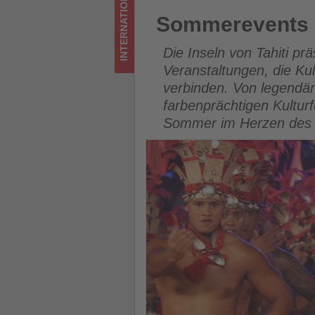
INTERNATIONAL
los
Sommerevents auf den Inseln
Sommerevents au
ist!
Die Inseln von Tahiti 
Veranstaltungen, die Kul
verbinden. Von legendä
farbenprächtigen Kultur
Sommer im Herzen des S