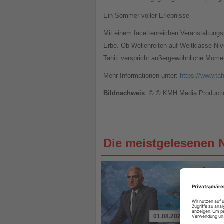
Ein Sommer voller Erlebnisse
Mit einem facettenreichen Veranstaltungsp
Erbe. Ob Wellenreiten auf Weltklasse-Niv
Tahiti verspricht außergewöhnliche Momen
Mehr Informationen unter:
https://www.tah
Bildnachweis
: © © KMH Media Producti
Die meistgelesenen 
01.08.2026