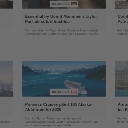
03.08.2026
Lesen
Lesen
Sie
Sie
Essential by Dorint Mannheim Taylor
Condo
die
die
Park ab sofort buchbar
Aviv 
Nachrichten
Nachri
Das neue Hotel im Taylor Green Business Park verbindet
Neue No
Geschäftsreisen, Stadterlebnisse und Palazzo-Besuche
verbess
04.08.2026
Lesen
Lesen
Sie
Sie
Princess Cruises plant 185 Alaska-
Arub
die
die
n
Abfahrten für 2028
bei 
Nachrichten
Nachri
Acht Schiffe, 14 Routen und umfangreiche
Vier Ver
kalender
Landprogramme sollen Gästen Alaska vom Wasser und
beiden K
vom Landesinneren aus erschließen