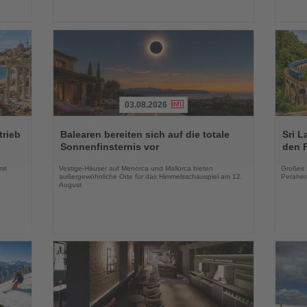
03.08.2026
Lesen
Lesen
Sie
Sie
trieb
Balearen bereiten sich auf die totale
Sri L
die
die
Sonnenfinsternis vor
den 
Nachrichten
Nachri
mit
Vestige-Häuser auf Menorca und Mallorca bieten
Großes 
außergewöhnliche Orte für das Himmelsschauspiel am 12.
Peraher
August