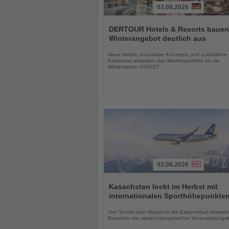
03.08.2026
Lesen
Sie
DERTOUR Hotels & Resorts bauen
die
Winterangebot deutlich aus
Nachrichten
Neue Hotels, innovative Konzepte und zusätzliche
Erlebnisse erweitern das Markenportfolio für die
Wintersaison 2026/27
03.08.2026
Lesen
Sie
Kasachstan lockt im Herbst mit
die
internationalen Sporthöhepunkte
Nachrichten
Von Tennis über Marathon bis Eiskunstlauf erwartet
Besucher ein abwechslungsreicher Veranstaltungs