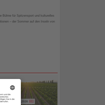
le Bühne für Spitzensport und kulturelles
ditionen – der Sommer auf den Inseln von
01.08.2026