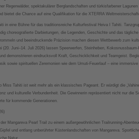
cher Regenwälder, spektakulärer Berglandschaften und türkisfarbener Lagune
d bietet die Chance auf eine Qualifikation für die XTERRA Weltmeisterschaft
iti in eine Bühne für das traditionsreiche Kulturfestival Heiva I Tahiti. Tanzg
dig choreografierte Darbietungen, die Legenden, Geschichte und das täglich
rommeln und beeindruckende Präzision machen diesen Wettbewerb zum kultu
hi (20. Juni–14. Juli 2026) lassen Speerwerfen, Steinheben, Kokosnussbaum-
und demonstrieren eindrucksvoll Kraft, Geschicklichkeit und Teamgeist. Beglei
sik sowie spirituellen Zeremonien wie dem Umuti-Feuerlauf – eine immersive E
 Miss Tahiti ist weit mehr als ein klassisches Pageant. Er würdigt die „Vahi
genz und kulturelle Verbundenheit. Die Gewinnerin repräsentiert nicht nur die 
Werte für kommende Generationen.
26)
 der Mangareva Pearl Trail zu einem außergewöhnlichen Trailrunning-Abenteue
ipfel und entlang unberührter Küstenlandschaften von Mangareva. Sportliche H
che Natur.