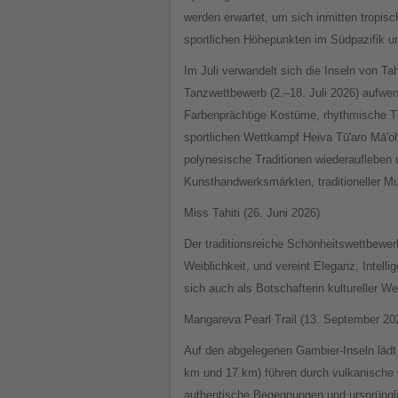
werden erwartet, um sich inmitten tropis
sportlichen Höhepunkten im Südpazifik un
Im Juli verwandelt sich die Inseln von Tah
Tanzwettbewerb (2.–18. Juli 2026) aufwen
Farbenprächtige Kostüme, rhythmische T
sportlichen Wettkampf Heiva Tū'aro Mā'o
polynesische Traditionen wiederaufleben 
Kunsthandwerksmärkten, traditioneller Mu
Miss Tahiti (26. Juni 2026)
Der traditionsreiche Schönheitswettbewerb
Weiblichkeit, und vereint Eleganz, Intelli
sich auch als Botschafterin kultureller 
Mangareva Pearl Trail (13. September 20
Auf den abgelegenen Gambier-Inseln lädt
km und 17 km) führen durch vulkanische G
authentische Begegnungen und ursprüngli