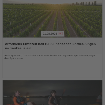
01.08.2026
Lesen
Sie
Armeniens Erntezeit lädt zu kulinarischen Entdeckungen
die
im Kaukasus ein
Nachrichten
Reife Aprikosen, Granatäpfel, traditionelle Märkte und regionale Spezialitäten prägen
den Spätsommer