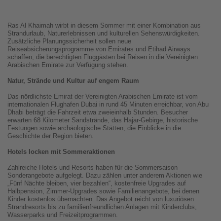
Ras Al Khaimah wirbt in diesem Sommer mit einer Kombination aus
Strandurlaub, Naturerlebnissen und kulturellen Sehenswürdigkeiten.
Zusätzliche Planungssicherheit sollen neue
Reiseabsicherungsprogramme von Emirates und Etihad Airways
schaffen, die berechtigten Fluggästen bei Reisen in die Vereinigten
Arabischen Emirate zur Verfügung stehen.
Natur, Strände und Kultur auf engem Raum
Das nördlichste Emirat der Vereinigten Arabischen Emirate ist vom
internationalen Flughafen Dubai in rund 45 Minuten erreichbar, von Abu
Dhabi beträgt die Fahrzeit etwa zweieinhalb Stunden. Besucher
erwarten 68 Kilometer Sandstrände, das Hajar-Gebirge, historische
Festungen sowie archäologische Stätten, die Einblicke in die
Geschichte der Region bieten.
Hotels locken mit Sommeraktionen
Zahlreiche Hotels und Resorts haben für die Sommersaison
Sonderangebote aufgelegt. Dazu zählen unter anderem Aktionen wie
„Fünf Nächte bleiben, vier bezahlen“, kostenfreie Upgrades auf
Halbpension, Zimmer-Upgrades sowie Familienangebote, bei denen
Kinder kostenlos übernachten. Das Angebot reicht von luxuriösen
Strandresorts bis zu familienfreundlichen Anlagen mit Kinderclubs,
Wasserparks und Freizeitprogrammen.