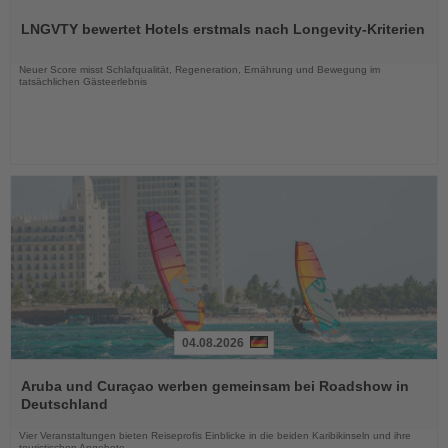
Sie
LNGVTY bewertet Hotels erstmals nach Longevity-Kriterien
die
Nachrichten
Neuer Score misst Schlafqualität, Regeneration, Ernährung und Bewegung im
tatsächlichen Gästeerlebnis
04.08.2026
Lesen
Sie
Aruba und Curaçao werben gemeinsam bei Roadshow in
die
Deutschland
Nachrichten
Vier Veranstaltungen bieten Reiseprofis Einblicke in die beiden Karibikinseln und ihre
touristischen Angebote