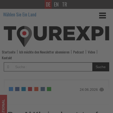
DE
EN
TR
Ras
Wählen Sie Ein Land
Al
Khaimah
setzt
auf
Startseite
Ich möchte den Newsletter abonnieren
Podcast
Video
Sommerangebote
Kontakt
und
Suche
mehr
Reisesicherheit
24.06.2026
-
Wissen,