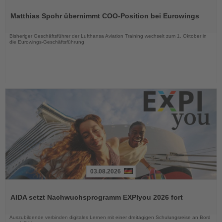
Lesen
Sie
Matthias Spohr übernimmt COO-Position bei Eurowings
die
Nachrichten
Bisheriger Geschäftsführer der Lufthansa Aviation Training wechselt zum 1. Oktober in
die Eurowings-Geschäftsführung
03.08.2026
Lesen
Sie
AIDA setzt Nachwuchsprogramm EXPIyou 2026 fort
die
Nachrichten
Auszubildende verbinden digitales Lernen mit einer dreitägigen Schulungsreise an Bord