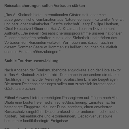
Reiseabsicherungen sollen Vertrauen stärken
„Ras Al Khaimah bietet internationalen Gästen seit jeher eine
außergewöhnliche Kombination aus Naturerlebnissen, kultureller Vielfalt
und herzlicher emiratischer Gastfreundschaft“, sagt Phillipa Harrison,
Chief Executive Officer der Ras Al Khaimah Tourism Development
Authority. „Die neuen Reiseabsicherungsprogramme unserer nationalen
Fluggesellschaften schaffen zusätzliche Sicherheit und stärken das
Vertrauen von Reisenden weltweit. Wir freuen uns darauf, auch in
diesem Sommer Gäste willkommen zu heißen und ihnen die Vielfalt
unseres Emirats näherzubringen.“
Stabile Tourismusentwicklung
Nach Angaben der Tourismusbehörde entwickelte sich der Hotelsektor
in Ras Al Khaimah zuletzt stabil. Dazu habe insbesondere die starke
Nachfrage innerhalb der Vereinigten Arabischen Emirate beigetragen.
Die neuen Reiseabsicherungen sollen nun zusätzlich internationale
Gäste ansprechen.
Etihad Airways bietet berechtigten Passagieren auf Flügen nach Abu
Dhabi eine kostenfreie medizinische Absicherung. Emirates hat für
berechtigte Fluggäste, die über Dubai anreisen, einen erweiterten
Reiseschutz eingeführt. Dieser umfasst unter anderem medizinische
Kosten, Reiseabbrüche und -stornierungen, Gepäckverlust sowie
bestimmte konfliktbedingte Ereignisse.