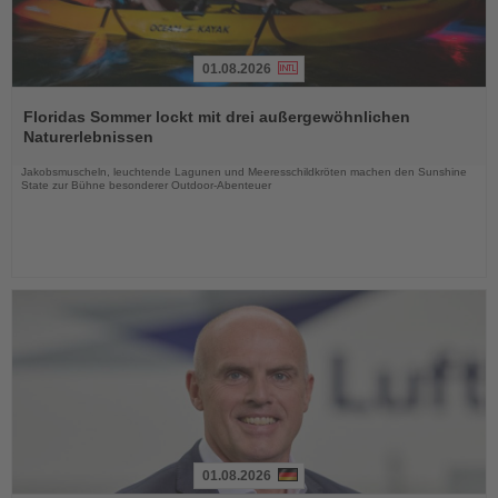
01.08.2026
Lesen
Sie
Floridas Sommer lockt mit drei außergewöhnlichen
die
Naturerlebnissen
Nachrichten
Jakobsmuscheln, leuchtende Lagunen und Meeresschildkröten machen den Sunshine
State zur Bühne besonderer Outdoor-Abenteuer
01.08.2026