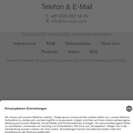
Telefon & E-Mail
T. +49 1525 937 14 25
E.
info@tourexpi.com
Copyright 2020 Tourexpi.com - Alle Rechte Vorbehalten
Impressum
AGB
Datenschutz
Über Uns
Podcast
Video
RSS
Unsere Webseite ist auf allen Computern und mobilen Geräten gut nutzbar.
Tourexpi,
turizm
haberleri,
Reisebüros,
tourism
news,
noticias
de
turismo,
Tourismus
Nachrichten,
новости