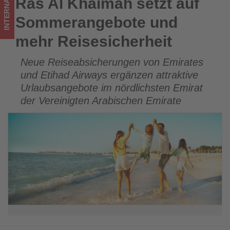
INTERNATIONAL
Ras Al Khaimah setzt auf
Ras Al Khaimah setzt auf Sommerangebote und mehr
was
Reisesicherheit
Sommerangebote und
im
mehr Reisesicherheit
Tourismus
Neue Reiseabsicherungen von Emirates
los
und Etihad Airways ergänzen attraktive
ist!
Urlaubsangebote im nördlichsten Emirat
der Vereinigten Arabischen Emirate