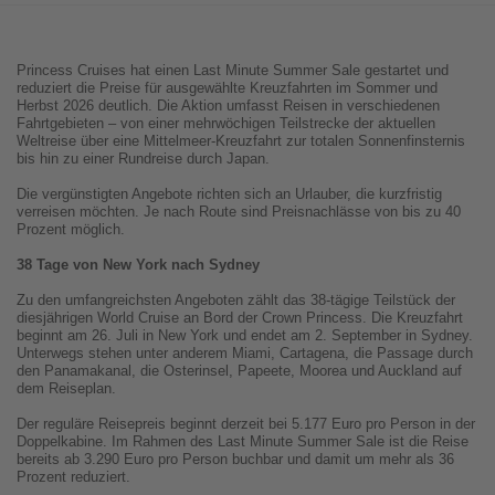
Princess Cruises hat einen Last Minute Summer Sale gestartet und
reduziert die Preise für ausgewählte Kreuzfahrten im Sommer und
Herbst 2026 deutlich. Die Aktion umfasst Reisen in verschiedenen
Fahrtgebieten – von einer mehrwöchigen Teilstrecke der aktuellen
Weltreise über eine Mittelmeer-Kreuzfahrt zur totalen Sonnenfinsternis
bis hin zu einer Rundreise durch Japan.
Die vergünstigten Angebote richten sich an Urlauber, die kurzfristig
verreisen möchten. Je nach Route sind Preisnachlässe von bis zu 40
Prozent möglich.
38 Tage von New York nach Sydney
Zu den umfangreichsten Angeboten zählt das 38-tägige Teilstück der
diesjährigen World Cruise an Bord der Crown Princess. Die Kreuzfahrt
beginnt am 26. Juli in New York und endet am 2. September in Sydney.
Unterwegs stehen unter anderem Miami, Cartagena, die Passage durch
den Panamakanal, die Osterinsel, Papeete, Moorea und Auckland auf
dem Reiseplan.
Der reguläre Reisepreis beginnt derzeit bei 5.177 Euro pro Person in der
Doppelkabine. Im Rahmen des Last Minute Summer Sale ist die Reise
bereits ab 3.290 Euro pro Person buchbar und damit um mehr als 36
Prozent reduziert.