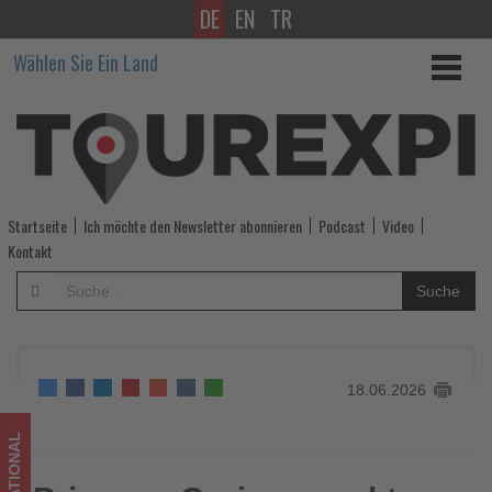
DE
EN
TR
Princess
Wählen Sie Ein Land
Cruises
senkt
Preise
für
Startseite
Ich möchte den Newsletter abonnieren
Podcast
Video
ausgewählte
Kontakt
Sommer-
Suche
und
Herbstkreuzfahrten
18.06.2026
-
Wissen,