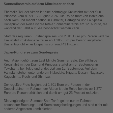
Sonnenfinsternis auf dem Mittelmeer erleben
Ebenfalls Teil der Aktion ist eine achttägige Kreuzfahrt mit der Sun
Princess vom 8. bis 15. August 2026. Die Route führt von Barcelona
nach Rom und macht Station in Gibraltar, Cartagena und La Spezia.
Höhepunkt der Reise ist die totale Sonnenfinsternis am 12. August, die
während der Fahrt auf See beobachtet werden kann.
Statt des regulären Einstiegspreises von 2.015 Euro pro Person wird die
Kreuzfahrt im Aktionszeitraum ab 1.186 Euro pro Person angeboten.
Das entspricht einer Ersparnis von rund 41 Prozent.
Japan-Rundreise zum Sonderpreis
Auch Asien gehört zum Last Minute Summer Sale. Die elftägige
Kreuzfahrt mit der Diamond Princess startet am 5. September in
Yokohama bei Tokio und endet dort am 15. September. Auf dem
Fahrplan stehen unter anderem Hakodate, Niigata, Busan, Nagasaki,
Kagoshima, Kochi und Shimizu.
Der reguläre Preis beginnt bei 1.801 Euro pro Person in der
Doppelkabine. Im Rahmen der Aktion ist die Reise bereits ab 1.377
Euro pro Person erhältlich und damit um gut 23 Prozent reduziert.
Die vergünstigten Summer-Sale-Tarife gelten nur im Rahmen
besonderer Buchungs- und Stornierungsbedingungen und sind nicht mit
anderen Angeboten kombinierbar.