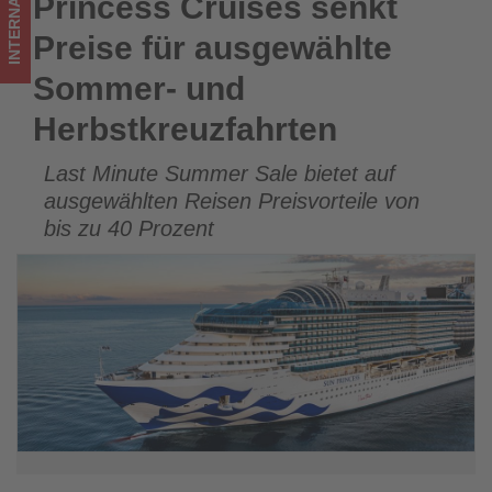
INTERNATIONAL
Princess Cruises senkt
Princess Cruises senkt Preise für ausgewählte Sommer- und
was
Herbstkreuzfahrten
Preise für ausgewählte
im
Sommer- und
Tourismus
Herbstkreuzfahrten
los
Last Minute Summer Sale bietet auf
ist!
ausgewählten Reisen Preisvorteile von
bis zu 40 Prozent