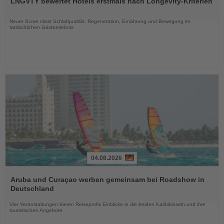
LNGVTY bewertet Hotels erstmals nach Longevity-Kriterien
die
Nachrichten
Neuer Score misst Schlafqualität, Regeneration, Ernährung und Bewegung im
tatsächlichen Gästeerlebnis
04.08.2026
Lesen
Sie
Aruba und Curaçao werben gemeinsam bei Roadshow in
die
Deutschland
Nachrichten
Vier Veranstaltungen bieten Reiseprofis Einblicke in die beiden Karibikinseln und ihre
touristischen Angebote