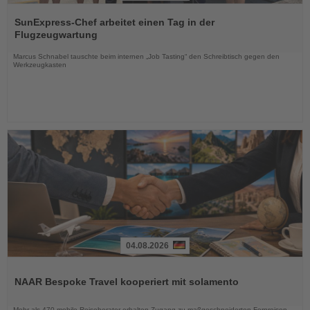
Lesen
Sie
SunExpress-Chef arbeitet einen Tag in der
die
Flugzeugwartung
Nachrichten
Marcus Schnabel tauschte beim internen „Job Tasting“ den Schreibtisch gegen den
Werkzeugkasten
04.08.2026
Lesen
Sie
NAAR Bespoke Travel kooperiert mit solamento
die
Nachrichten
Mehr als 470 mobile Reiseberater erhalten Zugang zu maßgeschneiderten Fernreisen