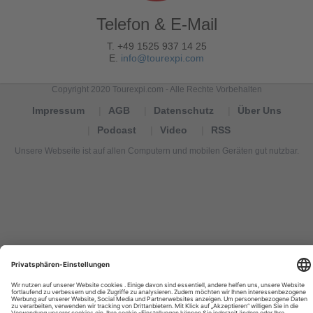
Telefon & E-Mail
T. +49 1525 937 14 25
E.
info@tourexpi.com
Copyright 2020 Tourexpi.com - Alle Rechte Vorbehalten
Impressum
AGB
Datenschutz
Über Uns
Podcast
Video
RSS
Unsere Webseite ist auf allen Computern und mobilen Geräten gut nutzbar.
Tourexpi,
turizm
haberleri,
Reisebüros,
tourism
news,
noticias
de
turismo,
Tourismus
Nachrichten,