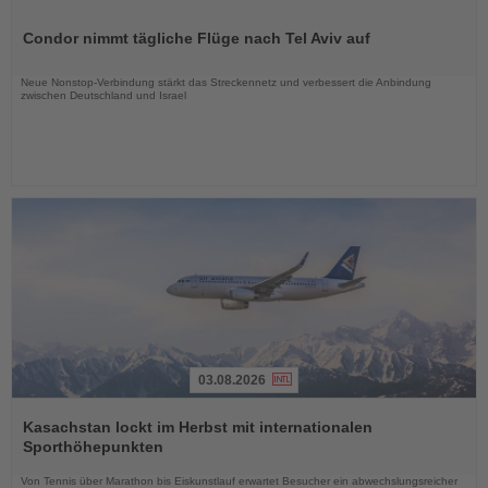
Lesen
Sie
Condor nimmt tägliche Flüge nach Tel Aviv auf
die
Nachrichten
Neue Nonstop-Verbindung stärkt das Streckennetz und verbessert die Anbindung
zwischen Deutschland und Israel
03.08.2026
Lesen
Sie
Kasachstan lockt im Herbst mit internationalen
die
Sporthöhepunkten
Nachrichten
Von Tennis über Marathon bis Eiskunstlauf erwartet Besucher ein abwechslungsreicher