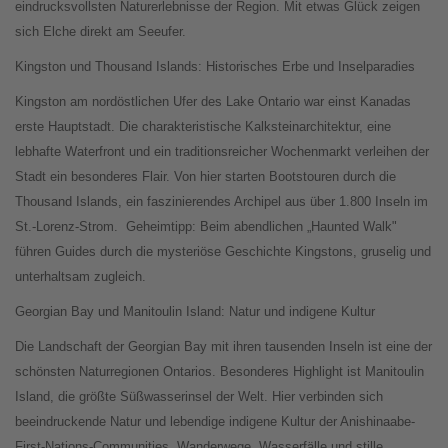
eindrucksvollsten Naturerlebnisse der Region. Mit etwas Glück zeigen
sich Elche direkt am Seeufer.
Kingston und Thousand Islands: Historisches Erbe und Inselparadies
Kingston am nordöstlichen Ufer des Lake Ontario war einst Kanadas
erste Hauptstadt. Die charakteristische Kalksteinarchitektur, eine
lebhafte Waterfront und ein traditionsreicher Wochenmarkt verleihen der
Stadt ein besonderes Flair. Von hier starten Bootstouren durch die
Thousand Islands, ein faszinierendes Archipel aus über 1.800 Inseln im
St.-Lorenz-Strom.
Geheimtipp: Beim abendlichen „Haunted Walk"
führen Guides durch die mysteriöse Geschichte Kingstons, gruselig und
unterhaltsam zugleich.
Georgian Bay und Manitoulin Island: Natur und indigene Kultur
Die Landschaft der Georgian Bay mit ihren tausenden Inseln ist eine der
schönsten Naturregionen Ontarios. Besonderes Highlight ist Manitoulin
Island, die größte Süßwasserinsel der Welt. Hier verbinden sich
beeindruckende Natur und lebendige indigene Kultur der Anishinaabe-
First-Nations-Communities. Wanderwege, Wasserfälle und stille