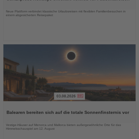
die
Nachrichten
Neue Plattform verbindet klassische Urlaubsreisen mit flexiblen Familienbesuchen in
einem abgesicherten Reisepaket
03.08.2026
Lesen
Sie
Balearen bereiten sich auf die totale Sonnenfinsternis vor
die
Nachrichten
Vestige-Häuser auf Menorca und Mallorca bieten außergewöhnliche Orte für das
Himmelsschauspiel am 12. August