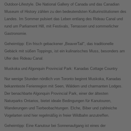
Outdoor-Lifestyle. Die National Gallery of Canada und das Canadian
Museum of History zählen zu den bedeutendsten Kulturinstitutionen des
Landes. Im Sommer pulsiert das Leben entlang des Rideau Canal und
rund um Parliament Hill, mit Festivals, Terrassen und sommerlicher
Gastronomie.
Geheimtipp: Ein frisch gebackener „BeaverTail", das traditionelle
Gebäck mit süßen Toppings, ist ein kulinarisches Muss, besonders am
Ufer des Rideau Canal.
Muskoka und Algonquin Provincial Park: Kanadas Cottage Country
Nur wenige Stunden nördlich von Toronto beginnt Muskoka, Kanadas
bekannteste Ferienregion mit Seen, Wäldern und charmanten Lodges.
Der benachbarte Algonquin Provincial Park, einer der ältesten
Naturparks Ontarios, bietet ideale Bedingungen für Kanutouren,
Wanderungen und Tierbeobachtungen. Elche, Biber und zahlreiche
Vogelarten sind hier regelmäßig in freier Wildbahn anzutreffen.
Geheimtipp: Eine Kanutour bei Sonnenaufgang ist eines der