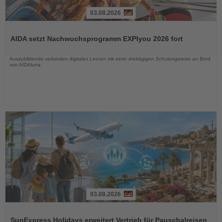
03.08.2026
Lesen
Sie
AIDA setzt Nachwuchsprogramm EXPIyou 2026 fort
die
Nachrichten
Auszubildende verbinden digitales Lernen mit einer dreitägigen Schulungsreise an Bord
von AIDAluna
03.08.2026
Lesen
Sie
SunExpress Holidays erweitert Vertrieb für Pauschalreisen