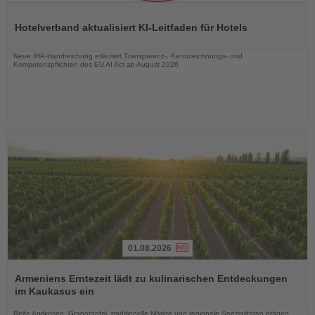
Lesen
Sie
Hotelverband aktualisiert KI-Leitfaden für Hotels
die
Nachrichten
Neue IHA-Handreichung erläutert Transparenz-, Kennzeichnungs- und
Kompetenzpflichten des EU AI Act ab August 2026
01.08.2026
Lesen
Sie
Armeniens Erntezeit lädt zu kulinarischen Entdeckungen
die
im Kaukasus ein
Nachrichten
Reife Aprikosen, Granatäpfel, traditionelle Märkte und regionale Spezialitäten prägen