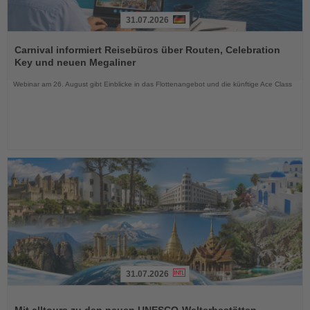
31.07.2026
Lesen
Sie
Carnival informiert Reisebüros über Routen, Celebration
die
Key und neuen Megaliner
Nachrichten
Webinar am 26. August gibt Einblicke in das Flottenangebot und die künftige Ace Class
31.07.2026
Lesen
Sie
Mit alltours zu den neuen UNESCO-Welterbestätten