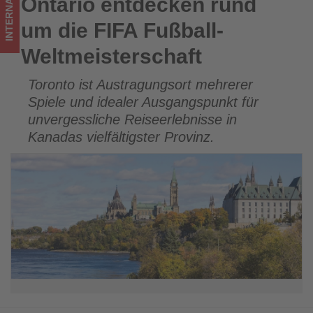
INTERNATIONAL
Ontario entdecken rund
Ontario entdecken rund um die FIFA Fußball-
im
Weltmeisterschaft
um die FIFA Fußball-
Tourismus
Weltmeisterschaft
los
Toronto ist Austragungsort mehrerer
ist!
Spiele und idealer Ausgangspunkt für
unvergessliche Reiseerlebnisse in
Kanadas vielfältigster Provinz.