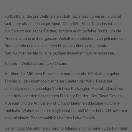
Fußballfans, die zur Weltmeisterschaft nach Toronto reisen, erwartet
weit mehr als erstklassiger Sport. Die größte Stadt Kanadas ist nicht
nur Spielort von sechs Partien, sondern auch perfekte Basis, um die
Provinz Ontario in ihrer ganzen Vielfalt zu entdecken: von pulsierenden
Stadtvierteln und kulinarischen Highlights über weltberühmte
Naturwunder bis hin zu einzigartigen indigenen Kulturerlebnissen.
Toronto – Weltstadt am Lake Ontario
Mit über drei Millionen Einwohnern und mehr als 100 Kulturen gehört
Toronto zu den kosmopolitischsten Städten der Welt. Besucher
schlendern durch lebendige Viertel wie Kensington Market, Chinatown,
Little Italy oder den historischen Distillery District. Das Royal Ontario
Museum und die Art Gallery of Ontario bieten erstklassige kulturelle
Einblicke. Wahrzeichen der Skyline ist der 553 Meter hohe CNTower mit
spektakulärem Panoramablick über den Lake Ontario.
Geheimtipp: Die autofreien Toronto Islands sind nur eine kurze Fährfahrt