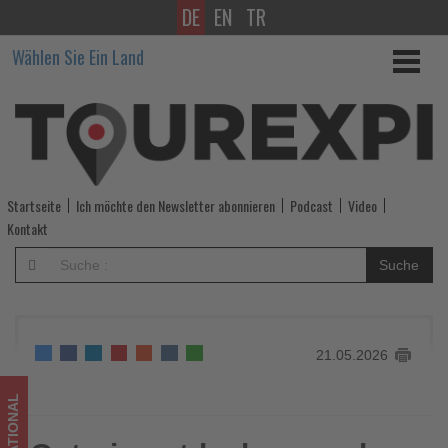
DE
EN
TR
Ontario
Wählen Sie Ein Land
entdecken
rund
um
die
Startseite
Ich möchte den Newsletter abonnieren
Podcast
Video
FIFA
Kontakt
Fußball-
Suche
Weltmeisterschaft
-
21.05.2026
Wissen,
was