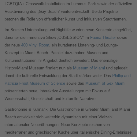
LGBTQIA+ Crosswalk-Installation im Lummus Park sowie der offiziellen
Reaktivierung des „Gay Beach“ weiterentwickelt. Beide Projekte
betonen die Rolle von öffentlicher Kunst und inklusiven Stadträumen.
Im Bereich Unterhaltung und Nightlife wurden neue Konzepte eingeführt,
darunter die immersive Show „OBSESSION“ im
Faena Theater
sowie
der neue
400 Vinyl Room
, ein kuratiertes Listening- und Lounge-
Konzept in Miami Beach. Parallel dazu haben Museen und
Kulturinstitutionen ihr Angebot deutlich erweitert: Das ehemalige
HistoryMiami Museum firmiert nun als
Museum of Miami
und spiegelt
damit die kulturelle Entwicklung der Stadt stärker wider. Das
Phillip and
Patricia Frost Museum of Science
sowie das
Museum of Sex Miami
präsentierten neue, interaktive Ausstellungen mit Fokus auf
Wissenschaft, Gesellschaft und kulturelle Narrative.
Gastronomie & Kulinarik
Die Gastronomie in Greater Miami and Miami
Beach entwickelt sich weiterhin dynamisch mit einer Vielzahl
internationaler Neueröffnungen. Neue Konzepte reichen von
mediterraner und griechischer Küche über italienische Dining-Erlebnisse