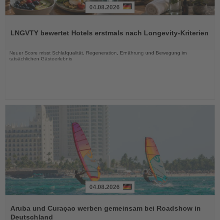
04.08.2026
Lesen
Sie
LNGVTY bewertet Hotels erstmals nach Longevity-Kriterien
die
Nachrichten
Neuer Score misst Schlafqualität, Regeneration, Ernährung und Bewegung im
tatsächlichen Gästeerlebnis
04.08.2026
Lesen
Sie
Aruba und Curaçao werben gemeinsam bei Roadshow in
die
Deutschland