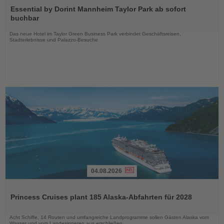
Sie
Essential by Dorint Mannheim Taylor Park ab sofort
die
buchbar
Nachrichten
Das neue Hotel im Taylor Green Business Park verbindet Geschäftsreisen,
Stadterlebnisse und Palazzo-Besuche
04.08.2026
Lesen
Sie
Princess Cruises plant 185 Alaska-Abfahrten für 2028
die
Nachrichten
Acht Schiffe, 14 Routen und umfangreiche Landprogramme sollen Gästen Alaska vom
Wasser und vom Landesinneren aus erschließen