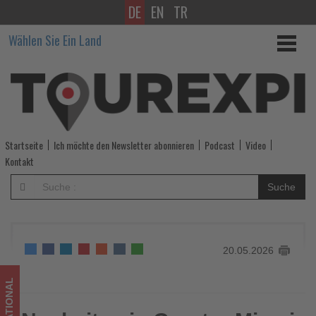
DE
EN
TR
Neuheiten
Wählen Sie Ein Land
in
Greater
Miami
und
Startseite
Ich möchte den Newsletter abonnieren
Podcast
Video
Miami
Kontakt
Beach
Suche
-
Wissen,
20.05.2026
was
im