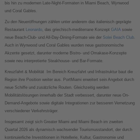
bis hin zu modernen Late-Night-Formaten in Miami Beach, Wynwood
und Coral Gables.
Zu den Neueröffnungen zählen unter anderem das italienisch geprägte
Restaurant
Leonardo
, das griechisch-mediterrane Konzept
GAIA
sowie
neue Beach-Club- und All-Day-Dining-Formate wie der
Solei Beach Club
.
Auch in Wynwood und Coral Gables wurden neue gastronomische
Akzente gesetzt, darunter moderne Bistro- und Omakase-Konzepte
sowie neu interpretierte Steakhouse- und Bar-Formate.
Kreuzfahrt & Mobilität
Im Bereich Kreuzfahrt und Infrastruktur baut die
Region ihre Position weiter aus. PortMiami erweitert sein Angebot durch
neue Schiffe und zusätzliche Routen. Gleichzeitig werden
Mobilitätslösungen innerhalb der Stadt verbessert, darunter neue On-
Demand-Angebote sowie digitale Integrationen zur besseren Vernetzung
verschiedener Verkehrsträger.
Insgesamt zeigt sich Greater Miami and Miami Beach im zweiten
Quartal 2026 als dynamisch wachsender Tourismusstandort, der durch
kontinuierliche Investitionen in Hotellerie, Kultur, Gastronomie und