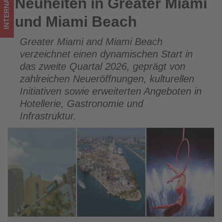
INTERNATIONAL
Neuheiten in Greater Miami
Neuheiten in Greater Miami und Miami Beach
Tourismus
und Miami Beach
los
Greater Miami and Miami Beach
ist!
verzeichnet einen dynamischen Start in
das zweite Quartal 2026, geprägt von
zahlreichen Neueröffnungen, kulturellen
Initiativen sowie erweiterten Angeboten in
Hotellerie, Gastronomie und
Infrastruktur.