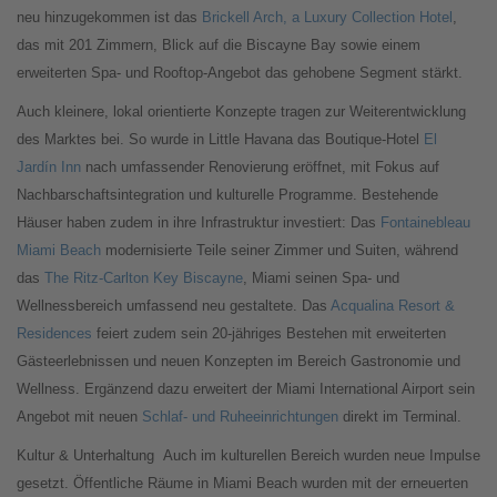
neu hinzugekommen ist das
Brickell Arch, a Luxury Collection Hotel
,
das mit 201 Zimmern, Blick auf die Biscayne Bay sowie einem
erweiterten Spa- und Rooftop-Angebot das gehobene Segment stärkt.
Auch kleinere, lokal orientierte Konzepte tragen zur Weiterentwicklung
des Marktes bei. So wurde in Little Havana das Boutique-Hotel
El
Jardín Inn
nach umfassender Renovierung eröffnet, mit Fokus auf
Nachbarschaftsintegration und kulturelle Programme. Bestehende
Häuser haben zudem in ihre Infrastruktur investiert: Das
Fontainebleau
Miami Beach
modernisierte Teile seiner Zimmer und Suiten, während
das
The Ritz-Carlton Key Biscayne
, Miami seinen Spa- und
Wellnessbereich umfassend neu gestaltete. Das
Acqualina Resort &
Residences
feiert zudem sein 20-jähriges Bestehen mit erweiterten
Gästeerlebnissen und neuen Konzepten im Bereich Gastronomie und
Wellness. Ergänzend dazu erweitert der Miami International Airport sein
Angebot mit neuen
Schlaf- und Ruheeinrichtungen
direkt im Terminal.
Kultur & Unterhaltung
Auch im kulturellen Bereich wurden neue Impulse
gesetzt. Öffentliche Räume in Miami Beach wurden mit der erneuerten