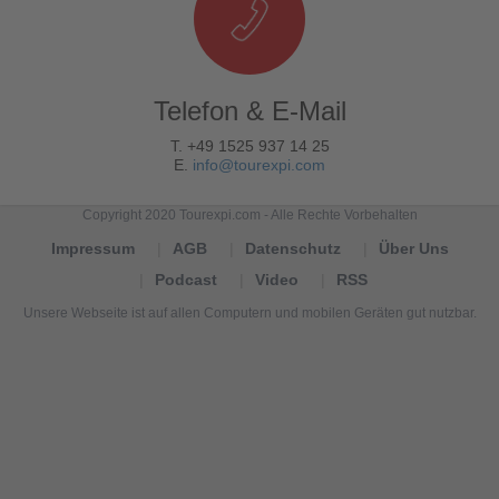
Telefon & E-Mail
T. +49 1525 937 14 25
E.
info@tourexpi.com
Copyright 2020 Tourexpi.com - Alle Rechte Vorbehalten
Impressum
AGB
Datenschutz
Über Uns
Podcast
Video
RSS
Unsere Webseite ist auf allen Computern und mobilen Geräten gut nutzbar.
Tourexpi,
turizm
haberleri,
Reisebüros,
tourism
news,
noticias
de