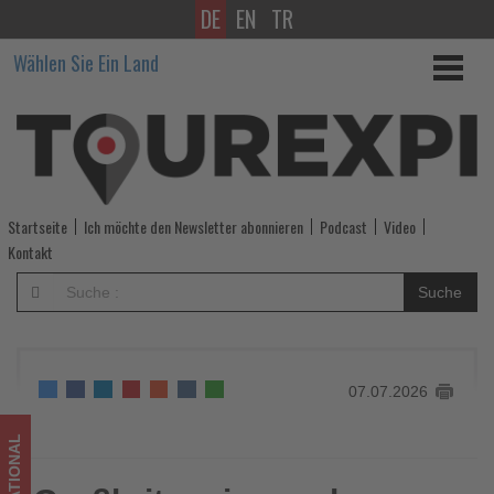
DE
EN
TR
Großbritannien
Wählen Sie Ein Land
und
Griechenland
vertiefen
Zusammenarbeit
Startseite
Ich möchte den Newsletter abonnieren
Podcast
Video
im
Kontakt
Tourismus
Suche
-
Wissen,
07.07.2026
was
im