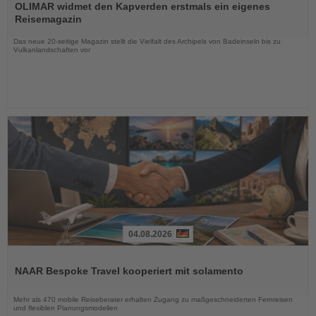
Sie
OLIMAR widmet den Kapverden erstmals ein eigenes
die
Reisemagazin
Nachrichten
Das neue 20-seitige Magazin stellt die Vielfalt des Archipels von Badeinseln bis zu
Vulkanlandschaften vor
04.08.2026
Lesen
Sie
NAAR Bespoke Travel kooperiert mit solamento
die
Nachrichten
Mehr als 470 mobile Reiseberater erhalten Zugang zu maßgeschneiderten Fernreisen
und flexiblen Planungsmodellen