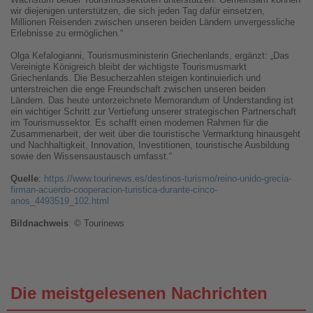
wir diejenigen unterstützen, die sich jeden Tag dafür einsetzen,
Millionen Reisenden zwischen unseren beiden Ländern unvergessliche
Erlebnisse zu ermöglichen.“
Olga Kefalogianni, Tourismusministerin Griechenlands, ergänzt: „Das
Vereinigte Königreich bleibt der wichtigste Tourismusmarkt
Griechenlands. Die Besucherzahlen steigen kontinuierlich und
unterstreichen die enge Freundschaft zwischen unseren beiden
Ländern. Das heute unterzeichnete Memorandum of Understanding ist
ein wichtiger Schritt zur Vertiefung unserer strategischen Partnerschaft
im Tourismussektor. Es schafft einen modernen Rahmen für die
Zusammenarbeit, der weit über die touristische Vermarktung hinausgeht
und Nachhaltigkeit, Innovation, Investitionen, touristische Ausbildung
sowie den Wissensaustausch umfasst.“
Quelle
:
https://www.tourinews.es/destinos-turismo/reino-unido-grecia-
firman-acuerdo-cooperacion-turistica-durante-cinco-
anos_4493519_102.html
Bildnachweis
: © Tourinews
Die meistgelesenen Nachrichten