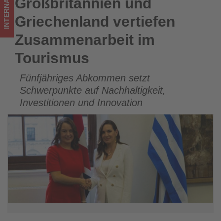
INTERNATIONAL
Großbritannien und
Großbritannien und Griechenland vertiefen Zusammenarbeit
Tourismus
im Tourismus
Griechenland vertiefen
los
Zusammenarbeit im
ist!
Tourismus
Fünfjähriges Abkommen setzt
Schwerpunkte auf Nachhaltigkeit,
Investitionen und Innovation