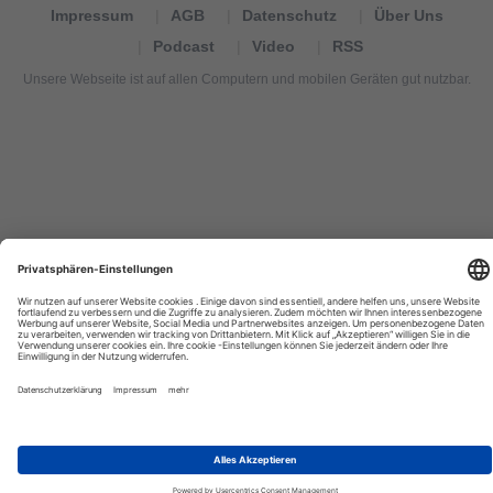
Impressum
AGB
Datenschutz
Über Uns
Podcast
Video
RSS
Unsere Webseite ist auf allen Computern und mobilen Geräten gut nutzbar.
Tourexpi,
turizm
haberleri,
Reisebüros,
tourism
news,
noticias
de
turismo,
Tourismus
Nachrichten,
новости
туризма,
travel
tourism
news,
international
tourism