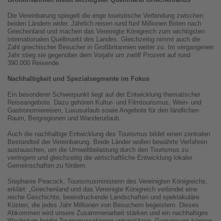
Die Vereinbarung spiegelt die enge touristische Verbindung zwischen
beiden Ländern wider. Jährlich reisen rund fünf Millionen Briten nach
Griechenland und machen das Vereinigte Königreich zum wichtigsten
internationalen Quellmarkt des Landes. Gleichzeitig nimmt auch die
Zahl griechischer Besucher in Großbritannien weiter zu. Im vergangenen
Jahr stieg sie gegenüber dem Vorjahr um zwölf Prozent auf rund
390.000 Reisende.
Nachhaltigkeit und Spezialsegmente im Fokus
Ein besonderer Schwerpunkt liegt auf der Entwicklung thematischer
Reiseangebote. Dazu gehören Kultur- und Filmtourismus, Wein- und
Gastronomiereisen, Luxusurlaub sowie Angebote für den ländlichen
Raum, Bergregionen und Wanderurlaub.
Auch die nachhaltige Entwicklung des Tourismus bildet einen zentralen
Bestandteil der Vereinbarung. Beide Länder wollen bewährte Verfahren
austauschen, um die Umweltbelastung durch den Tourismus zu
verringern und gleichzeitig die wirtschaftliche Entwicklung lokaler
Gemeinschaften zu fördern.
Stephanie Peacock, Tourismusministerin des Vereinigten Königreichs,
erklärt: „Griechenland und das Vereinigte Königreich verbindet eine
reiche Geschichte, beeindruckende Landschaften und spektakuläre
Küsten, die jedes Jahr Millionen von Besuchern begeistern. Dieses
Abkommen wird unsere Zusammenarbeit stärken und ein nachhaltiges
Wachstum beider Tourismussektoren unterstützen. Gemeinsam können