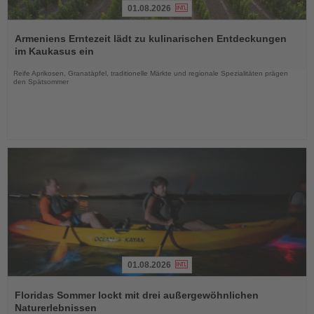
01.08.2026
Lesen
Sie
Armeniens Erntezeit lädt zu kulinarischen Entdeckungen
die
im Kaukasus ein
Nachrichten
Reife Aprikosen, Granatäpfel, traditionelle Märkte und regionale Spezialitäten prägen
den Spätsommer
01.08.2026
Lesen
Sie
Floridas Sommer lockt mit drei außergewöhnlichen
die
Naturerlebnissen