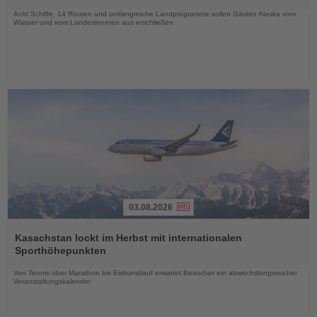
Nachrichten
Acht Schiffe, 14 Routen und umfangreiche Landprogramme sollen Gästen Alaska vom
Wasser und vom Landesinneren aus erschließen
03.08.2026
Lesen
Sie
Kasachstan lockt im Herbst mit internationalen
die
Sporthöhepunkten
Nachrichten
Von Tennis über Marathon bis Eiskunstlauf erwartet Besucher ein abwechslungsreicher
Veranstaltungskalender