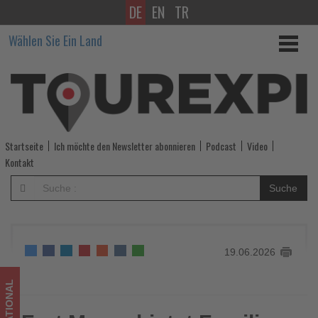
DE
EN
TR
Fort
Wählen Sie Ein Land
Myers
bietet
Familien
Urlaub
Startseite
Ich möchte den Newsletter abonnieren
Podcast
Video
zwischen
Kontakt
Strand,
Suche
Natur
und
19.06.2026
Abenteuer
-