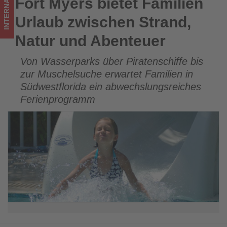
INTERNATIONAL
Fort Myers bietet Familien
Fort Myers bietet Familien Urlaub zwischen Strand, Natur
Wissen,
und Abenteuer
Urlaub zwischen Strand,
was
Natur und Abenteuer
im
Von Wasserparks über Piratenschiffe bis
Tourismus
zur Muschelsuche erwartet Familien in
los
Südwestflorida ein abwechslungsreiches
Ferienprogramm
ist!