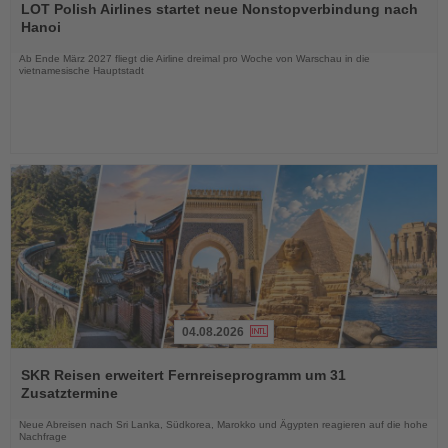
Sie
LOT Polish Airlines startet neue Nonstopverbindung nach
die
Hanoi
Nachrichten
Ab Ende März 2027 fliegt die Airline dreimal pro Woche von Warschau in die
vietnamesische Hauptstadt
04.08.2026
Lesen
Sie
SKR Reisen erweitert Fernreiseprogramm um 31
die
Zusatztermine
Nachrichten
Neue Abreisen nach Sri Lanka, Südkorea, Marokko und Ägypten reagieren auf die hohe
Nachfrage