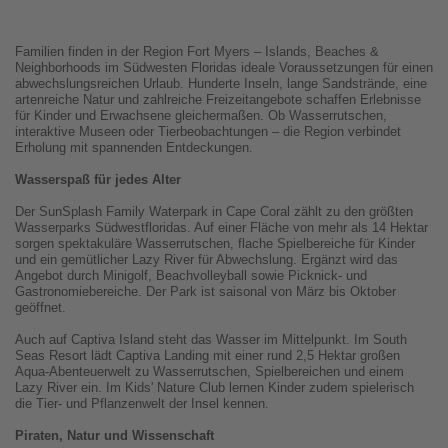
Familien finden in der Region Fort Myers – Islands, Beaches &
Neighborhoods im Südwesten Floridas ideale Voraussetzungen für einen
abwechslungsreichen Urlaub. Hunderte Inseln, lange Sandstrände, eine
artenreiche Natur und zahlreiche Freizeitangebote schaffen Erlebnisse
für Kinder und Erwachsene gleichermaßen. Ob Wasserrutschen,
interaktive Museen oder Tierbeobachtungen – die Region verbindet
Erholung mit spannenden Entdeckungen.
Wasserspaß für jedes Alter
Der SunSplash Family Waterpark in Cape Coral zählt zu den größten
Wasserparks Südwestfloridas. Auf einer Fläche von mehr als 14 Hektar
sorgen spektakuläre Wasserrutschen, flache Spielbereiche für Kinder
und ein gemütlicher Lazy River für Abwechslung. Ergänzt wird das
Angebot durch Minigolf, Beachvolleyball sowie Picknick- und
Gastronomiebereiche. Der Park ist saisonal von März bis Oktober
geöffnet.
Auch auf Captiva Island steht das Wasser im Mittelpunkt. Im South
Seas Resort lädt Captiva Landing mit einer rund 2,5 Hektar großen
Aqua-Abenteuerwelt zu Wasserrutschen, Spielbereichen und einem
Lazy River ein. Im Kids' Nature Club lernen Kinder zudem spielerisch
die Tier- und Pflanzenwelt der Insel kennen.
Piraten, Natur und Wissenschaft