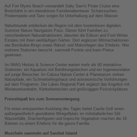
Auf Fort Myers Beach verwandelt Salty Sam's Pirate Cruise eine
Bootsfahrt in ein interaktives Familienabenteuer. Schatzsuchen,
Piratenspiele und Tanz sorgen für Unterhaltung auf dem Wasser.
Naturfreunde entdecken die Region mit dem kostenlosen digitalen
Summer Nature Navigators Pass. Dieser führt Familien zu
verschiedenen Naturattraktionen, darunter die Edison and Ford Winter
Estates mit ihren weitläufigen Gärten. Dort ergänzen Mitmachaktionen
wie Bestäuber-Bingo sowie Rätsel- und Malvorlagen das Erlebnis. Wer
mehrere Stationen besucht, sammelt Punkte und kann Preise
gewinnen.
Im IMAG History & Science Center warten mehr als 60 interaktive
Stationen, ein Aquarium mit Berührungsbecken und ein Ingenieurslabor
auf junge Besucher. Im Calusa Nature Center & Planetarium stehen
Naturpfade, ein Schmetterlingshaus und astronomische Vorführungen
auf dem Programm. Der Lakes Regional Park ergänzt das Angebot mit
Miniatureisenbahn, Kletterbereichen und großzügigen Picknickplätzen.
Freizeitspaß bis zum Sonnenuntergang
Für einen entspannten Ausklang des Tages bietet Castle Golf einen
außergewöhnlich gestalteten Minigolfplatz im mittelalterlichen Stil.
Wasserfälle, Drachenfiguren und tropische Vegetation machen die 18
Bahnen zu einem Erlebnis für die ganze Familie.
Muscheln sammeln auf Sanibel Island