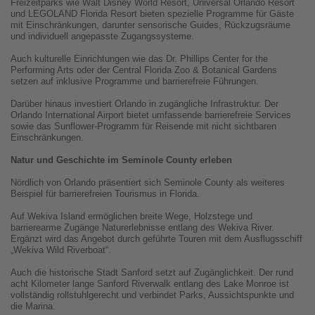
Freizeitparks wie Walt Disney World Resort, Universal Orlando Resort
und LEGOLAND Florida Resort bieten spezielle Programme für Gäste
mit Einschränkungen, darunter sensorische Guides, Rückzugsräume
und individuell angepasste Zugangssysteme.
Auch kulturelle Einrichtungen wie das Dr. Phillips Center for the
Performing Arts oder der Central Florida Zoo & Botanical Gardens
setzen auf inklusive Programme und barrierefreie Führungen.
Darüber hinaus investiert Orlando in zugängliche Infrastruktur. Der
Orlando International Airport bietet umfassende barrierefreie Services
sowie das Sunflower-Programm für Reisende mit nicht sichtbaren
Einschränkungen.
Natur und Geschichte im Seminole County erleben
Nördlich von Orlando präsentiert sich Seminole County als weiteres
Beispiel für barrierefreien Tourismus in Florida.
Auf Wekiva Island ermöglichen breite Wege, Holzstege und
barrierearme Zugänge Naturerlebnisse entlang des Wekiva River.
Ergänzt wird das Angebot durch geführte Touren mit dem Ausflugsschiff
„Wekiva Wild Riverboat“.
Auch die historische Stadt Sanford setzt auf Zugänglichkeit. Der rund
acht Kilometer lange Sanford Riverwalk entlang des Lake Monroe ist
vollständig rollstuhlgerecht und verbindet Parks, Aussichtspunkte und
die Marina.