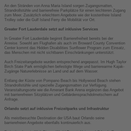
An den Stränden von Anna Maria Island sorgen Zugangsmatten,
Strandrollstühle und barrierefreie Parkplätze für einen leichteren Zugang
zum Meer. Zusätzlich erleichtern Angebote wie der kostenfreie Island
Trolley oder die Gulf Island Ferry die Mobilität vor Ort.
Greater Fort Lauderdale setzt auf inklusive Services
In Greater Fort Lauderdale beginnt Barrierefreiheit bereits bei der
Anreise. Sowohl am Flughafen als auch im Broward County Convention
Center kommt das Hidden Disabilities Sunflower Program zum Einsatz,
das Menschen mit nicht sichtbaren Einschränkungen unterstützt.
Auch Freizeitangebote wurden entsprechend angepasst. Im Hugh Taylor
Birch State Park ermöglichen befestigte Wege und barrierearme Kajak-
Zugänge Naturerlebnisse an Land und auf dem Wasser.
Entlang der Küste von Pompano Beach bis Hollywood Beach stehen
Strandrollstühle und spezielle Zugangsmatten zur Verfügung.
Veranstaltungsorte wie die Amerant Bank Arena ergänzen das Angebot
mit barrierefreien Sitzplätzen und Gebärdensprachdolmetschern auf
Anfrage.
Orlando setzt auf inklusive Freizeitparks und Infrastruktur
Als meistbesuchte Destination der USA baut Orlando seine
barrierefreien Angebote ebenfalls kontinuierlich aus.