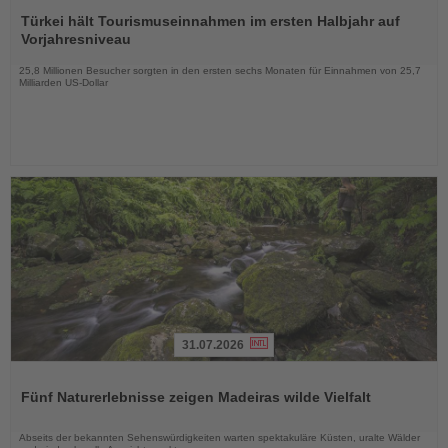
Lesen
Sie
Türkei hält Tourismuseinnahmen im ersten Halbjahr auf
die
Vorjahresniveau
Nachrichten
25,8 Millionen Besucher sorgten in den ersten sechs Monaten für Einnahmen von 25,7
Milliarden US-Dollar
31.07.2026
Lesen
Sie
Fünf Naturerlebnisse zeigen Madeiras wilde Vielfalt
die
Nachrichten
Abseits der bekannten Sehenswürdigkeiten warten spektakuläre Küsten, uralte Wälder