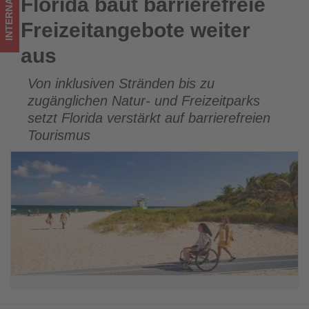
INTERNATIONAL
Florida baut barrierefreie
Florida baut barrierefreie Freizeitangebote weiter aus
los
Freizeitangebote weiter
ist!
aus
Von inklusiven Stränden bis zu
zugänglichen Natur- und Freizeitparks
setzt Florida verstärkt auf barrierefreien
Tourismus