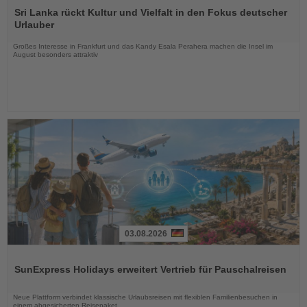
Sie
Sri Lanka rückt Kultur und Vielfalt in den Fokus deutscher
die
Urlauber
Nachrichten
Großes Interesse in Frankfurt und das Kandy Esala Perahera machen die Insel im
August besonders attraktiv
03.08.2026
Lesen
Sie
SunExpress Holidays erweitert Vertrieb für Pauschalreisen
die
Nachrichten
Neue Plattform verbindet klassische Urlaubsreisen mit flexiblen Familienbesuchen in
einem abgesicherten Reisepaket