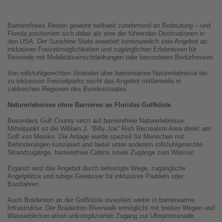
Barrierefreies Reisen gewinnt weltweit zunehmend an Bedeutung – und
Florida positioniert sich dabei als eine der führenden Destinationen in
den USA. Der Sunshine State erweitert kontinuierlich sein Angebot an
inklusiven Freizeitmöglichkeiten und zugänglichen Erlebnissen für
Reisende mit Mobilitätseinschränkungen oder besonderen Bedürfnissen.
Von rollstuhlgerechten Stränden über barrierearme Naturerlebnisse bis
zu inklusiven Freizeitparks reicht das Angebot mittlerweile in
zahlreichen Regionen des Bundesstaates.
Naturerlebnisse ohne Barrieren an Floridas Golfküste
Besonders Gulf County setzt auf barrierefreie Naturerlebnisse.
Mittelpunkt ist die William J. “Billy Joe” Rish Recreation Area direkt am
Golf von Mexiko. Die Anlage wurde speziell für Menschen mit
Behinderungen konzipiert und bietet unter anderem rollstuhlgerechte
Strandzugänge, barrierefreie Cabins sowie Zugänge zum Wasser.
Ergänzt wird das Angebot durch befestigte Wege, zugängliche
Angelplätze und ruhige Gewässer für inklusives Paddeln oder
Bootfahren.
Auch Bradenton an der Golfküste investiert weiter in barrierearme
Infrastruktur. Der Bradenton Riverwalk ermöglicht mit breiten Wegen und
Wasserblicken einen unkomplizierten Zugang zur Uferpromenade.