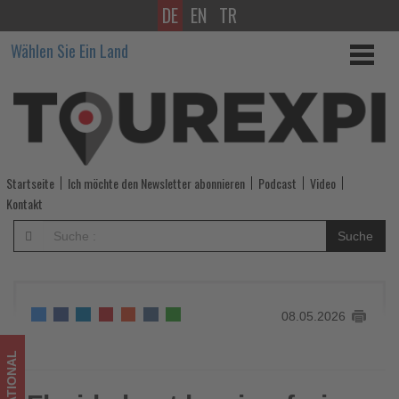
DE
EN
TR
Florida
Wählen Sie Ein Land
baut
barrierefreie
Freizeitangebote
weiter
Startseite
Ich möchte den Newsletter abonnieren
Podcast
Video
aus
Kontakt
-
Suche
Wissen,
was
08.05.2026
im
Tourismus