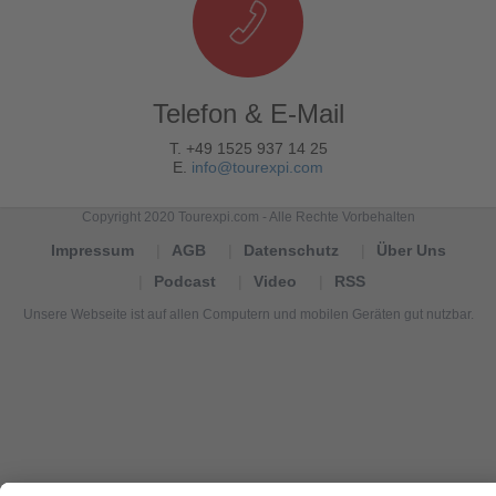
Telefon & E-Mail
T. +49 1525 937 14 25
E.
info@tourexpi.com
Copyright 2020 Tourexpi.com - Alle Rechte Vorbehalten
Impressum
AGB
Datenschutz
Über Uns
Podcast
Video
RSS
Unsere Webseite ist auf allen Computern und mobilen Geräten gut nutzbar.
Tourexpi,
turizm
haberleri,
Reisebüros,
tourism
news,
noticias
de