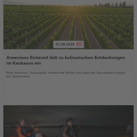
01.08.2026
Lesen
Sie
Armeniens Erntezeit lädt zu kulinarischen Entdeckungen
die
im Kaukasus ein
Nachrichten
Reife Aprikosen, Granatäpfel, traditionelle Märkte und regionale Spezialitäten prägen
den Spätsommer