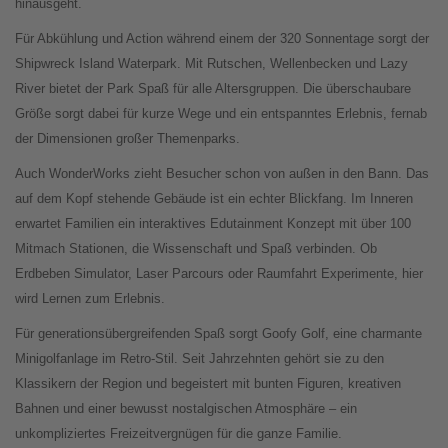
hinausgeht.
Für Abkühlung und Action während einem der 320 Sonnentage sorgt der
Shipwreck Island Waterpark. Mit Rutschen, Wellenbecken und Lazy
River bietet der Park Spaß für alle Altersgruppen. Die überschaubare
Größe sorgt dabei für kurze Wege und ein entspanntes Erlebnis, fernab
der Dimensionen großer Themenparks.
Auch WonderWorks zieht Besucher schon von außen in den Bann. Das
auf dem Kopf stehende Gebäude ist ein echter Blickfang. Im Inneren
erwartet Familien ein interaktives Edutainment Konzept mit über 100
Mitmach Stationen, die Wissenschaft und Spaß verbinden. Ob
Erdbeben Simulator, Laser Parcours oder Raumfahrt Experimente, hier
wird Lernen zum Erlebnis.
Für generationsübergreifenden Spaß sorgt Goofy Golf, eine charmante
Minigolfanlage im Retro-Stil. Seit Jahrzehnten gehört sie zu den
Klassikern der Region und begeistert mit bunten Figuren, kreativen
Bahnen und einer bewusst nostalgischen Atmosphäre – ein
unkompliziertes Freizeitvergnügen für die ganze Familie.