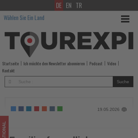
DE
EN
TR
Familienfreundliche
Wählen Sie Ein Land
Erlebnisse
in
Panama
City
Startseite
Ich möchte den Newsletter abonnieren
Podcast
Video
Beach
Kontakt
-
Suche
Wissen,
was
19.05.2026
im
Tourismus