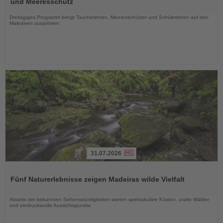
und Meeresschutz
Nachrichten
Dreitägiges Programm bringt Taucherinnen, Meeresschützer und Schülerinnen auf den
Malediven zusammen
31.07.2026
Lesen
Sie
Fünf Naturerlebnisse zeigen Madeiras wilde Vielfalt
die
Nachrichten
Abseits der bekannten Sehenswürdigkeiten warten spektakuläre Küsten, uralte Wälder
und eindrucksvolle Aussichtspunkte