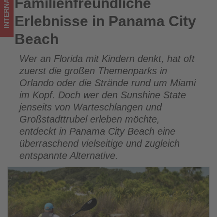
INTERNATIONAL
Familienfreundliche
Familienfreundliche Erlebnisse in Panama City Beach
los
Erlebnisse in Panama City
ist!
Beach
Wer an Florida mit Kindern denkt, hat oft
zuerst die großen Themenparks in
Orlando oder die Strände rund um Miami
im Kopf. Doch wer den Sunshine State
jenseits von Warteschlangen und
Großstadttrubel erleben möchte,
entdeckt in Panama City Beach eine
überraschend vielseitige und zugleich
entspannte Alternative.