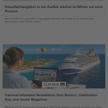
Lesen
Sie
Kreuzfahrtangebot in der Karibik wächst im Winter um zehn
die
Prozent
Nachrichten
Mehr Schiffe und zusätzliche Kapazitäten könnten die Preise in der kommenden
Wintersaison unter Druck setzen
31.07.2026
Lesen
Sie
Carnival informiert Reisebüros über Routen, Celebration
die
Key und neuen Megaliner
Nachrichten
Webinar am 26. August gibt Einblicke in das Flottenangebot und die künftige Ace Class