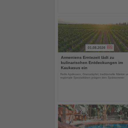
01.08.2026
Lesen
Armeniens Erntezeit lädt zu
Sie
kulinarischen Entdeckungen im
die
Kaukasus ein
Nachrichten
Reife Aprikosen, Granatäpfel, traditionelle Märkte 
regionale Spezialitäten prägen den Spätsommer