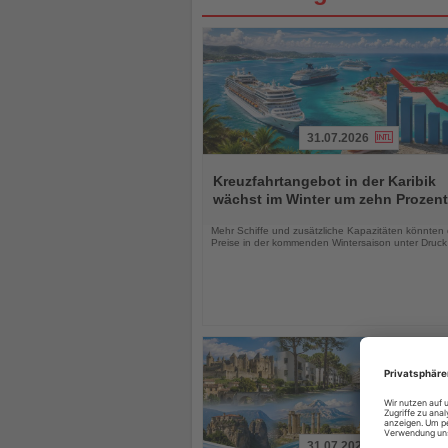
31.07.2026
Lesen
Sie
Kreuzfahrtangebot in der Karibik
die
wächst im Winter um zehn Prozent
Nachrichten
Mehr Schiffe und zusätzliche Kapazitäten könnten 
Preise in der kommenden Wintersaison unter Druck
31.07.2026