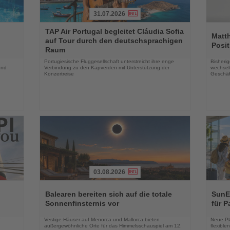
31.07.2026
Lesen
Lesen
TAP Air Portugal begleitet Cláudia Sofia
Sie
Sie
Matt
auf Tour durch den deutschsprachigen
die
die
Posit
Raum
Nachrichten
Nachri
Portugiesische Fluggesellschaft unterstreicht ihre enge
Bisherig
und
Verbindung zu den Kapverden mit Unterstützung der
wechselt
Konzertreise
Geschäf
03.08.2026
Lesen
Lesen
Sie
Sie
Balearen bereiten sich auf die totale
SunEx
die
die
Sonnenfinsternis vor
für P
Nachrichten
Nachri
Vestige-Häuser auf Menorca und Mallorca bieten
Neue Pla
außergewöhnliche Orte für das Himmelsschauspiel am 12.
flexibl