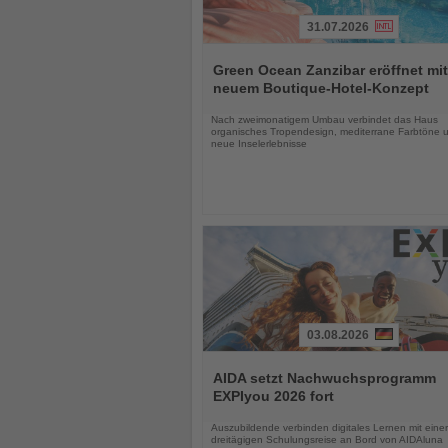
31.07.2026
Lesen
Sie
Green Ocean Zanzibar eröffnet mit
die
neuem Boutique-Hotel-Konzept
Nachrichten
Nach zweimonatigem Umbau verbindet das Haus
organisches Tropendesign, mediterrane Farbtöne 
neue Inselerlebnisse
03.08.2026
Lesen
Sie
AIDA setzt Nachwuchsprogramm
die
EXPIyou 2026 fort
Nachrichten
Auszubildende verbinden digitales Lernen mit einer
dreitägigen Schulungsreise an Bord von AIDAluna