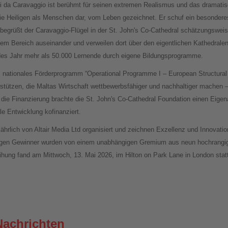
i da Caravaggio ist berühmt für seinen extremen Realismus und das dramatis
r die Heiligen als Menschen dar, vom Leben gezeichnet. Er schuf ein besonder
ng begrüßt der Caravaggio-Flügel in der St. John's Co-Cathedral schätzungsweis
dem Bereich auseinander und verweilen dort über den eigentlichen Kathedrale
edes Jahr mehr als 50.000 Lernende durch eigene Bildungsprogramme.
as nationales Förderprogramm “Operational Programme I – European Structur
erstützen, die Maltas Wirtschaft wettbewerbsfähiger und nachhaltiger machen 
r die Finanzierung brachte die St. John's Co-Cathedral Foundation einen Eigen
e Entwicklung kofinanziert.
rlich von Altair Media Ltd organisiert und zeichnen Exzellenz und Innovatio
rigen Gewinner wurden von einem unabhängigen Gremium aus neun hochrangige
ihung fand am Mittwoch, 13. Mai 2026, im Hilton on Park Lane in London stat
Nachrichten