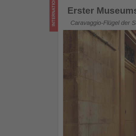
INTERNATIONAL
Tourismus
Erster Museums + Heritage A
Erster Museums
los
Caravaggio-Flügel der S
ist!