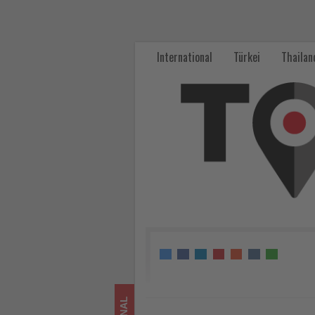
Erster
Museums
International
Türkei
Thailan
+
Heritage
Award
für
Malta
-
Wissen,
was
im