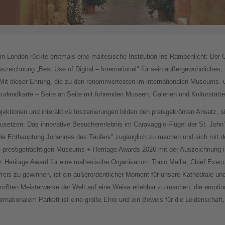
 London rückte erstmals eine maltesische Institution ins Rampenlicht: Der C
 Auszeichnung „Best Use of Digital – International" für sein außergewöhnliches
Mit dieser Ehrung, die zu den renommiertesten im internationalen Museums- u
lturlandkarte – Seite an Seite mit führenden Museen, Galerien und Kulturstät
jektionen und interaktive Inszenierungen bilden den preisgekrönten Ansatz, s
setzen: Das innovative Besuchererlebnis im Caravaggio-Flügel der St. John’
ch „Die Enthauptung Johannes des Täufers" zugänglich zu machen und sich mi
 prestigeträchtigen Museums + Heritage Awards 2026 mit der Auszeichnung in 
+ Heritage Award für eine maltesische Organisation. Tonio Mallia, Chief Execu
n Preis zu gewinnen, ist ein außerordentlicher Moment für unsere Kathedrale un
rößten Meisterwerke der Welt auf eine Weise erlebbar zu machen, die emotional 
ernationalem Parkett ist eine große Ehre und ein Beweis für die Leidenschaft,