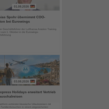
01.08.2026
hias Spohr übernimmt COO-
ion bei Eurowings
chten
er Geschäftsführer der Lufthansa Aviation Training
 zum 1. Oktober in die Eurowings-
tsführung
03.08.2026
press Holidays erweitert Vertrieb
auschalreisen
chten
ttform verbindet klassische Urlaubsreisen mit
en Familienbesuchen in einem abgesicherten