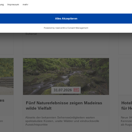
Lesen
Lesen
Sie
Sie
-
Webinarreihe vermittelt Reiseexperten
Türk
die
die
Wissen über Oman
erste
Nachrichten
Nachri
tzliche
Drei Online-Seminare beleuchten Landschaften, Kultur,
25,8 Mil
 Urlaub
Flugverbindungen und außergewöhnliche Reiseformen im
Monaten
Sultanat
31.07.2026
Lesen
Lesen
es
Sie
Sie
Fünf Naturerlebnisse zeigen Madeiras
Hotel
die
die
wilde Vielfalt
für H
Nachrichten
Nachri
Abseits der bekannten Sehenswürdigkeiten warten
Neue IH
en
spektakuläre Küsten, uralte Wälder und eindrucksvolle
Kennzei
Aussichtspunkte
ab Augu