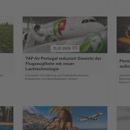
31.07.2026
Lesen
Lesen
TAP Air Portugal reduziert Gewicht der
Sie
Sie
Flori
Flugzeugflotte mit neuer
die
die
auße
Lacktechnologie
Nachrichten
Nachri
und
Innovative Grundierung soll Treibstoffverbrauch,
Jakobsm
Emissionen und Betriebskosten senken
Meeress
Bühne b