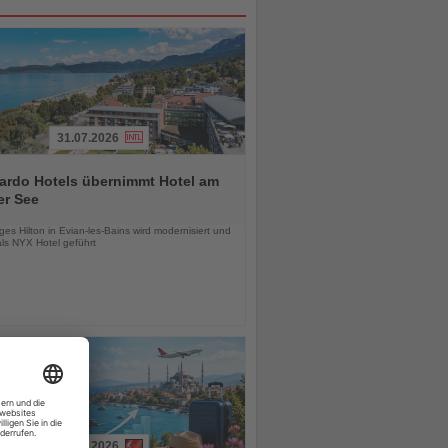
31.07.2026
ardo Hotels übernimmt Hotel am
er See
chten
es Hilton in Evian-les-Bains wird modernisiert und
als NYX Hotel geführt
01.08.2026