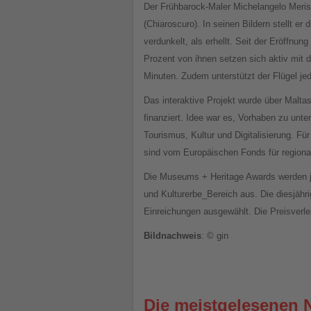
Der Frühbarock-Maler Michelangelo Meris
(Chiaroscuro). In seinen Bildern stellt e
verdunkelt, als erhellt. Seit der Eröffnu
Prozent von ihnen setzen sich aktiv mit 
Minuten. Zudem unterstützt der Flügel j
Das interaktive Projekt wurde über Malt
finanziert. Idee war es, Vorhaben zu unt
Tourismus, Kultur und Digitalisierung. Fü
sind vom Europäischen Fonds für regional
Die Museums + Heritage Awards werden jäh
und Kulturerbe_Bereich aus. Die diesjäh
Einreichungen ausgewählt. Die Preisverle
Bildnachweis
: © gin
Die meistgelesenen 