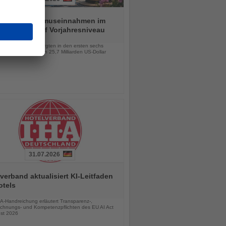
ei hält Tourismuseinnahmen im
n Halbjahr auf Vorjahresniveau
chten
lionen Besucher sorgten in den ersten sechs
 für Einnahmen von 25,7 Milliarden US-Dollar
31.07.2026
verband aktualisiert KI-Leitfaden
otels
chten
A-Handreichung erläutert Transparenz-,
chnungs- und Kompetenzpflichten des EU AI Act
st 2026