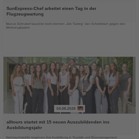
Lesen
Sie
SunExpress-Chef arbeitet einen Tag in der
die
Flugzeugwartung
Nachrichten
Marcus Schnabel tauschte beim internen „Job Tasting“ den Schreibtisch gegen den
Werkzeugkasten
04.08.2026
Lesen
Sie
alltours startet mit 15 neuen Auszubildenden ins
die
Ausbildungsjahr
Nachrichten
Nachwuchskräfte beginnen ihre Ausbildung in Touristik und Büromanagement