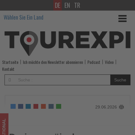
DE
EN
TR
Drei
Wählen Sie Ein Land
europäische
Metropolen
locken
mit
Startseite
Ich möchte den Newsletter abonnieren
Podcast
Video
neuen
Kontakt
Attraktionen
Suche
-
Wissen,
29.06.2026
was
im