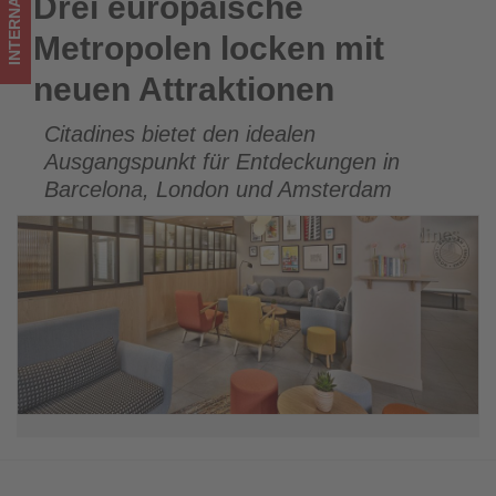
INTERNATIONAL
Drei europäische
Drei europäische Metropolen locken mit neuen Attraktionen
Tourismus
Metropolen locken mit
los
neuen Attraktionen
ist!
Citadines bietet den idealen
Ausgangspunkt für Entdeckungen in
Barcelona, London und Amsterdam