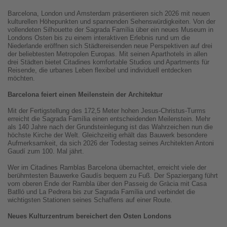
Barcelona, London und Amsterdam präsentieren sich 2026 mit neuen
kulturellen Höhepunkten und spannenden Sehenswürdigkeiten. Von der
vollendeten Silhouette der Sagrada Família über ein neues Museum in
Londons Osten bis zu einem interaktiven Erlebnis rund um die
Niederlande eröffnen sich Städtereisenden neue Perspektiven auf drei
der beliebtesten Metropolen Europas. Mit seinen Aparthotels in allen
drei Städten bietet Citadines komfortable Studios und Apartments für
Reisende, die urbanes Leben flexibel und individuell entdecken
möchten.
Barcelona feiert einen Meilenstein der Architektur
Mit der Fertigstellung des 172,5 Meter hohen Jesus-Christus-Turms
erreicht die Sagrada Família einen entscheidenden Meilenstein. Mehr
als 140 Jahre nach der Grundsteinlegung ist das Wahrzeichen nun die
höchste Kirche der Welt. Gleichzeitig erhält das Bauwerk besondere
Aufmerksamkeit, da sich 2026 der Todestag seines Architekten Antoni
Gaudí zum 100. Mal jährt.
Wer im Citadines Ramblas Barcelona übernachtet, erreicht viele der
berühmtesten Bauwerke Gaudís bequem zu Fuß. Der Spaziergang führt
vom oberen Ende der Rambla über den Passeig de Gràcia mit Casa
Batlló und La Pedrera bis zur Sagrada Família und verbindet die
wichtigsten Stationen seines Schaffens auf einer Route.
Neues Kulturzentrum bereichert den Osten Londons