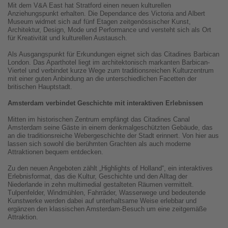
Mit dem V&A East hat Stratford einen neuen kulturellen
Anziehungspunkt erhalten. Die Dependance des Victoria and Albert
Museum widmet sich auf fünf Etagen zeitgenössischer Kunst,
Architektur, Design, Mode und Performance und versteht sich als Ort
für Kreativität und kulturellen Austausch.
Als Ausgangspunkt für Erkundungen eignet sich das Citadines Barbican
London. Das Aparthotel liegt im architektonisch markanten Barbican-
Viertel und verbindet kurze Wege zum traditionsreichen Kulturzentrum
mit einer guten Anbindung an die unterschiedlichen Facetten der
britischen Hauptstadt.
Amsterdam verbindet Geschichte mit interaktiven Erlebnissen
Mitten im historischen Zentrum empfängt das Citadines Canal
Amsterdam seine Gäste in einem denkmalgeschützten Gebäude, das
an die traditionsreiche Webergeschichte der Stadt erinnert. Von hier aus
lassen sich sowohl die berühmten Grachten als auch moderne
Attraktionen bequem entdecken.
Zu den neuen Angeboten zählt „Highlights of Holland“, ein interaktives
Erlebnisformat, das die Kultur, Geschichte und den Alltag der
Niederlande in zehn multimedial gestalteten Räumen vermittelt.
Tulpenfelder, Windmühlen, Fahrräder, Wasserwege und bedeutende
Kunstwerke werden dabei auf unterhaltsame Weise erlebbar und
ergänzen den klassischen Amsterdam-Besuch um eine zeitgemäße
Attraktion.