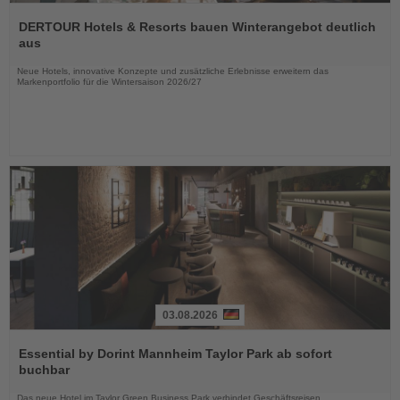
Lesen
Sie
DERTOUR Hotels & Resorts bauen Winterangebot deutlich
die
aus
Nachrichten
Neue Hotels, innovative Konzepte und zusätzliche Erlebnisse erweitern das
Markenportfolio für die Wintersaison 2026/27
03.08.2026
Lesen
Sie
Essential by Dorint Mannheim Taylor Park ab sofort
die
buchbar
Nachrichten
Das neue Hotel im Taylor Green Business Park verbindet Geschäftsreisen,