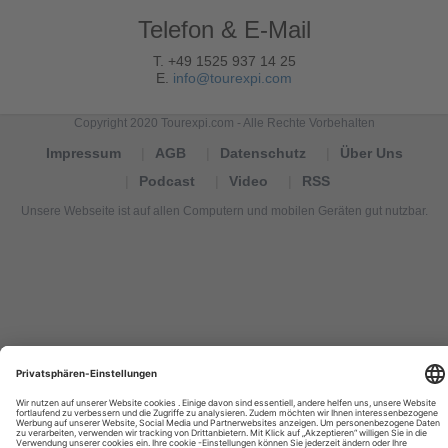
Telefon & E-Mail
T. +49 1525 937 14 25
E.
info@tourexpi.com
Copyright 2020 Tourexpi.com - Alle Rechte Vorbehalten
Impressum
AGB
Datenschutz
Über Uns
Podcast
Video
RSS
Unsere Webseite ist auf allen Computern und mobilen Geräten gut nutzbar.
Tourexpi,
turizm
haberleri,
Reisebüros,
tourism
news,
noticias
de
turismo,
Tourismus
Nachrichten,