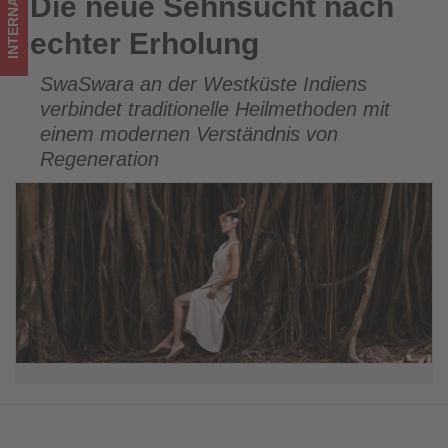
INTERNATIONAL
Die neue Sehnsucht nach
Die neue Sehnsucht nach echter Erholung
los
echter Erholung
ist!
SwaSwara an der Westküste Indiens
verbindet traditionelle Heilmethoden mit
einem modernen Verständnis von
Regeneration