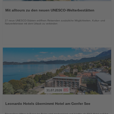
Lesen
Sie
Mit alltours zu den neuen UNESCO-Welterbestätten
die
Nachrichten
27 neue UNESCO-Stätten eröffnen Reisenden zusätzliche Möglichkeiten, Kultur- und
Naturerlebnisse mit dem Urlaub zu verbinden
31.07.2026
Lesen
Sie
Leonardo Hotels übernimmt Hotel am Genfer See
die
Nachrichten
Ehemaliges Hilton in Evian-les-Bains wird modernisiert und künftig als NYX Hotel geführt