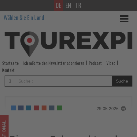
DE
EN
TR
Die
Wählen Sie Ein Land
neue
Sehnsucht
nach
echter
Startseite
Ich möchte den Newsletter abonnieren
Podcast
Video
Erholung
Kontakt
-
Suche
Wissen,
was
29.05.2026
im
Tourismus