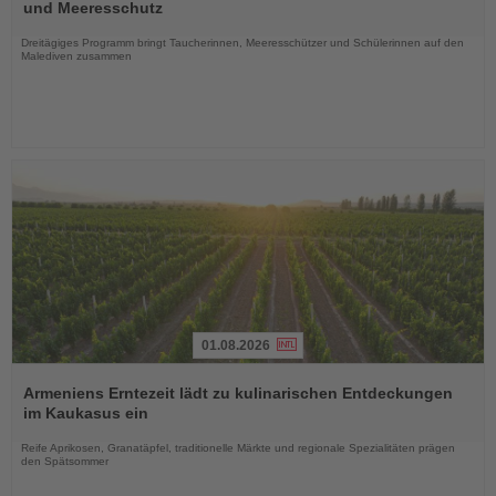
die
und Meeresschutz
Nachrichten
Dreitägiges Programm bringt Taucherinnen, Meeresschützer und Schülerinnen auf den
Malediven zusammen
01.08.2026
Lesen
Sie
Armeniens Erntezeit lädt zu kulinarischen Entdeckungen
die
im Kaukasus ein
Nachrichten
Reife Aprikosen, Granatäpfel, traditionelle Märkte und regionale Spezialitäten prägen
den Spätsommer