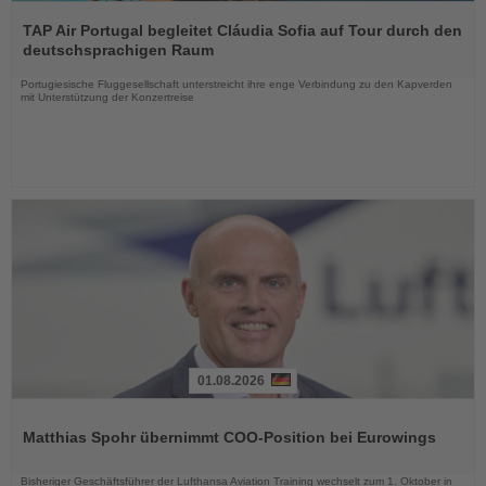
Lesen
Sie
TAP Air Portugal begleitet Cláudia Sofia auf Tour durch den
die
deutschsprachigen Raum
Nachrichten
Portugiesische Fluggesellschaft unterstreicht ihre enge Verbindung zu den Kapverden
mit Unterstützung der Konzertreise
01.08.2026
Lesen
Sie
Matthias Spohr übernimmt COO-Position bei Eurowings
die
Nachrichten
Bisheriger Geschäftsführer der Lufthansa Aviation Training wechselt zum 1. Oktober in