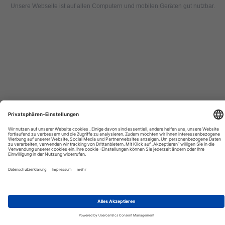
Unsere Webseite ist auf allen Computern und mobilen Geräten gut nutzbar.
Tourexpi,
turizm
haberleri,
Reisebüros,
tourism
news,
noticias
de
turismo,
Tourismus
Nachrichten,
новости
туризма,
travel
tourism
news,
international
tourism
news,
Urlaub,
urlaub