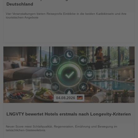
die
Deutschland
Nachrichten
Vier Veranstaltungen bieten Reiseprofis Einblicke in die beiden Karibikinseln und ihre
touristischen Angebote
04.08.2026
Lesen
Sie
LNGVTY bewertet Hotels erstmals nach Longevity-Kriterien
die
Nachrichten
Neuer Score misst Schlafqualität, Regeneration, Ernährung und Bewegung im
tatsächlichen Gästeerlebnis