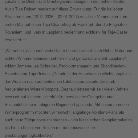
zusätzliche Direkt- und Umsteigeverbindungen in den hohen Norden.
Auch Tuja Reisen reagiert auf diese Entwicklung: Für die beliebten
Silvesterreisen (26.12.2026 – 02.01.2027) setzt der Veranstalter zum
ersten Mal auf einen Tuja-Charterflug ab Frankfurt, der die Flughäfen
Rovaniemi und Ivalo in Lappland bedient und exklusiv für Tuja-Gäste
reserviert ist.
„Wir sehen, dass sich viele Gäste heute bewusst nach Ruhe, Natur und
echten Wintererlebnissen sehnen – und genau dafür steht Lappland“,
erklärt Jamena-Lee Schreiber, Produktmanagerin und Skandinavien-
Expertin von Tuja Reisen. „Gerade in der Hauptsaison wächst zugleich
der Wunsch nach authentischen Erlebnissen abseits der stark
frequentierten Winter-Hotspots. Deshalb setzen wir seit vielen Jahren
bewusst auf kleinere Unterkünfte, persönliche Gastgeber und
Reiseerlebnisse in ruhigeren Regionen Lapplands. Mit unserem neuen
Winterprogramm möchten wir sowohl langjährige Nordland-Fans als
auch neue Zielgruppen ansprechen – von klassischen Komplettpaketen
bis hin zu flexibleren Reisen mit mehr individuellen
Gestaltungsmöglichkeiten.“