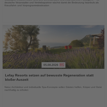
deutsche Veranstalter und Vertriebspartner wächst damit die Bedeutung Istanbuls als
Kreuzfahrt- und Vorprogrammdestination
05.08.2026
Lesen
Sie
Lefay Resorts setzen auf bewusste Regeneration statt
die
bloßer Auszeit
Nachrichten
Natur, Architektur und individuelle Spa-Konzepte sollen Gästen helfen, Körper und Geist
nachhaltig zu erholen