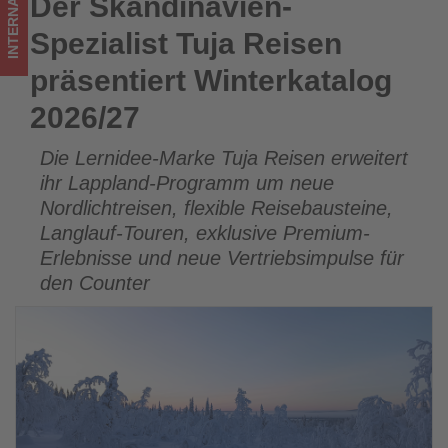
INTERNATIONAL
Der Skandinavien-
Der Skandinavien-Spezialist Tuja Reisen präsentiert
im
Winterkatalog 2026/27
Spezialist Tuja Reisen
Tourismus
präsentiert Winterkatalog
los
2026/27
ist!
Die Lernidee-Marke Tuja Reisen erweitert
ihr Lappland-Programm um neue
Nordlichtreisen, flexible Reisebausteine,
Langlauf-Touren, exklusive Premium-
Erlebnisse und neue Vertriebsimpulse für
den Counter