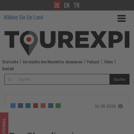
DE
EN
TR
Der
Wählen Sie Ein Land
Skandinavien-
Spezialist
Tuja
Reisen
Startseite
Ich möchte den Newsletter abonnieren
Podcast
Video
präsentiert
Kontakt
Winterkatalog
Suche
2026/27
-
31.05.2026
Wissen,
was