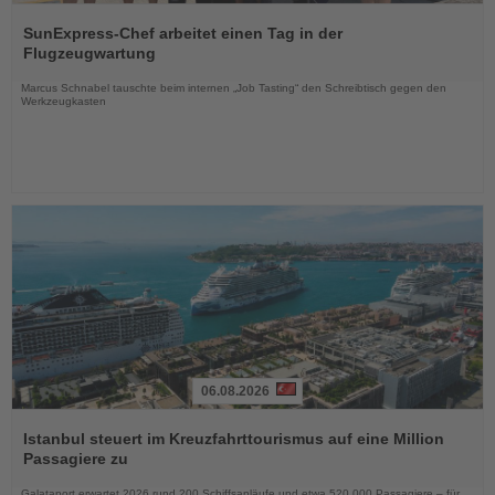
Lesen
Sie
SunExpress-Chef arbeitet einen Tag in der
die
Flugzeugwartung
Nachrichten
Marcus Schnabel tauschte beim internen „Job Tasting“ den Schreibtisch gegen den
Werkzeugkasten
06.08.2026
Lesen
Sie
Istanbul steuert im Kreuzfahrttourismus auf eine Million
die
Passagiere zu
Nachrichten
Galataport erwartet 2026 rund 200 Schiffsanläufe und etwa 520.000 Passagiere – für