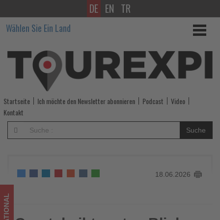
DE
EN
TR
Crystal
Wählen Sie Ein Land
gibt
ersten
Blick
auf
Startseite
Ich möchte den Newsletter abonnieren
Podcast
Video
das
Kontakt
Bistro
Suche
der
Crystal
18.06.2026
Grace
frei