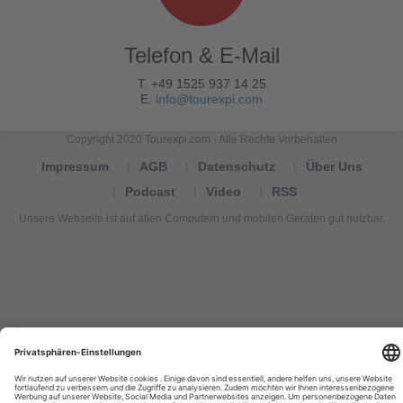
Telefon & E-Mail
T. +49 1525 937 14 25
E.
info@tourexpi.com
Copyright 2020 Tourexpi.com - Alle Rechte Vorbehalten
Impressum
AGB
Datenschutz
Über Uns
Podcast
Video
RSS
Unsere Webseite ist auf allen Computern und mobilen Geräten gut nutzbar.
Tourexpi,
turizm
haberleri,
Reisebüros,
tourism
news,
noticias
de
turismo,
Tourismus