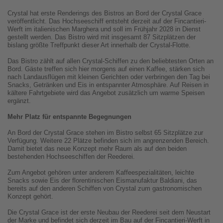
Crystal hat erste Renderings des Bistros an Bord der Crystal Grace
veröffentlicht. Das Hochseeschiff entsteht derzeit auf der Fincantieri-
Werft im italienischen Marghera und soll im Frühjahr 2028 in Dienst
gestellt werden. Das Bistro wird mit insgesamt 87 Sitzplätzen der
bislang größte Treffpunkt dieser Art innerhalb der Crystal-Flotte.
Das Bistro zählt auf allen Crystal-Schiffen zu den beliebtesten Orten an
Bord. Gäste treffen sich hier morgens auf einen Kaffee, stärken sich
nach Landausflügen mit kleinen Gerichten oder verbringen den Tag bei
Snacks, Getränken und Eis in entspannter Atmosphäre. Auf Reisen in
kältere Fahrtgebiete wird das Angebot zusätzlich um warme Speisen
ergänzt.
Mehr Platz für entspannte Begegnungen
An Bord der Crystal Grace stehen im Bistro selbst 65 Sitzplätze zur
Verfügung. Weitere 22 Plätze befinden sich im angrenzenden Bereich.
Damit bietet das neue Konzept mehr Raum als auf den beiden
bestehenden Hochseeschiffen der Reederei.
Zum Angebot gehören unter anderem Kaffeespezialitäten, leichte
Snacks sowie Eis der florentinischen Eismanufaktur Baldiani, das
bereits auf den anderen Schiffen von Crystal zum gastronomischen
Konzept gehört.
Die Crystal Grace ist der erste Neubau der Reederei seit dem Neustart
der Marke und befindet sich derzeit im Bau auf der Fincantieri-Werft in