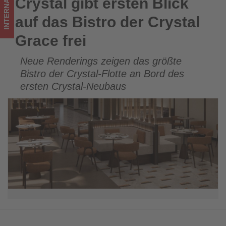
INTERNATIONAL
Crystal gibt ersten Blick
Crystal gibt ersten Blick auf das Bistro der Crystal Grace
-
frei
auf das Bistro der Crystal
Wissen,
Grace frei
was
Neue Renderings zeigen das größte
im
Bistro der Crystal-Flotte an Bord des
Tourismus
ersten Crystal-Neubaus
los
ist!