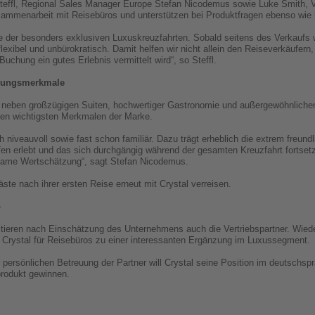
Steffl, Regional Sales Manager Europe Stefan Nicodemus sowie Luke Smith,
mmenarbeit mit Reisebüros und unterstützen bei Produktfragen ebenso wie 
che der besonders exklusiven Luxuskreuzfahrten. Sobald seitens des Verkauf
flexibel und unbürokratisch. Damit helfen wir nicht allein den Reiseverkäufer
uchung ein gutes Erlebnis vermittelt wird“, so Steffl.
llungsmerkmale
eben großzügigen Suiten, hochwertiger Gastronomie und außergewöhnlichen 
den wichtigsten Merkmalen der Marke.
 niveauvoll sowie fast schon familiär. Dazu trägt erheblich die extrem freundl
ffen erlebt und das sich durchgängig während der gesamten Kreuzfahrt fortse
ksame Wertschätzung“, sagt Stefan Nicodemus.
ste nach ihrer ersten Reise erneut mit Crystal verreisen.
b
fitieren nach Einschätzung des Unternehmens auch die Vertriebspartner. Wied
Crystal für Reisebüros zu einer interessanten Ergänzung im Luxussegment.
r persönlichen Betreuung der Partner will Crystal seine Position im deutschs
produkt gewinnen.