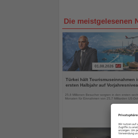
Die meistgelesenen 
01.08.2026
Lesen
Sie
Türkei hält Tourismuseinnahmen 
die
ersten Halbjahr auf Vorjahresnive
Nachrichten
25,8 Millionen Besucher sorgten in den ersten sec
Monaten für Einnahmen von 25,7 Milliarden US-Dol