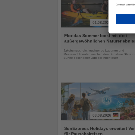
01.08.2026
Lesen
Sie
Floridas Sommer lockt mit drei
die
außergewöhnlichen Naturerlebnis
Nachrichten
Jakobsmuscheln, leuchtende Lagunen und
Meeresschildkröten machen den Sunshine State zu
Bühne besonderer Outdoor-Abenteuer
03.08.2026
Lesen
Sie
SunExpress Holidays erweitert Ver
die
für Pauschalreisen