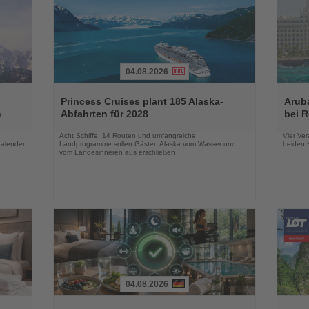
04.08.2026
Lesen
Lesen
Sie
Sie
Princess Cruises plant 185 Alaska-
Arub
die
die
n
Abfahrten für 2028
bei 
Nachrichten
Nachri
Acht Schiffe, 14 Routen und umfangreiche
Vier Ver
kalender
Landprogramme sollen Gästen Alaska vom Wasser und
beiden K
vom Landesinneren aus erschließen
04.08.2026
Lesen
Lesen