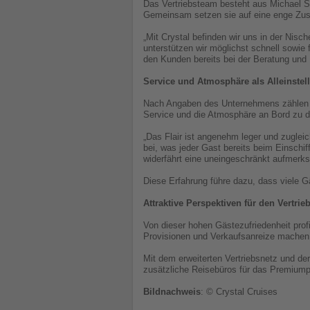
Das Vertriebsteam besteht aus Michael 
Gemeinsam setzen sie auf eine enge Zusa
„Mit Crystal befinden wir uns in der Nis
unterstützen wir möglichst schnell sowie 
den Kunden bereits bei der Beratung und B
Service und Atmosphäre als Alleinste
Nach Angaben des Unternehmens zählen n
Service und die Atmosphäre an Bord zu 
„Das Flair ist angenehm leger und zugleich
bei, was jeder Gast bereits beim Einschi
widerfährt eine uneingeschränkt aufmer
Diese Erfahrung führe dazu, dass viele Gä
Attraktive Perspektiven für den Vertrie
Von dieser hohen Gästezufriedenheit pro
Provisionen und Verkaufsanreize machen 
Mit dem erweiterten Vertriebsnetz und de
zusätzliche Reisebüros für das Premium
Bildnachweis
: © Crystal Cruises