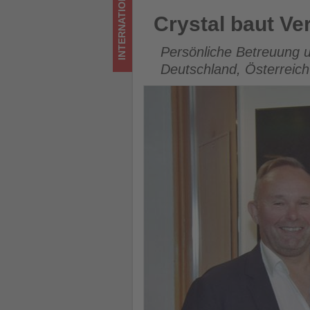
INTERNATIONAL
im
Crystal baut Vertrieb im deu
Crystal baut Ve
Tourismus
Persönliche Betreuung u
los
Deutschland, Österreic
ist!