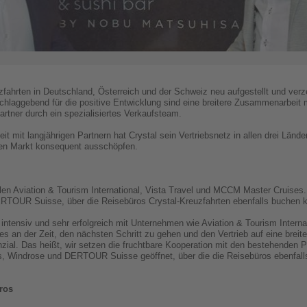
uzfahrten in Deutschland, Österreich und der Schweiz neu aufgestellt und ve
chlaggebend für die positive Entwicklung sind eine breitere Zusammenarbeit 
artner durch ein spezialisiertes Verkaufsteam.
mit langjährigen Partnern hat Crystal sein Vertriebsnetz in allen drei Länder
en Markt konsequent ausschöpfen.
hlen Aviation & Tourism International, Vista Travel und MCCM Master Cruises
RTOUR Suisse, über die Reisebüros Crystal-Kreuzfahrten ebenfalls buchen 
intensiv und sehr erfolgreich mit Unternehmen wie Aviation & Tourism Intern
an der Zeit, den nächsten Schritt zu gehen und den Vertrieb auf eine breitere
ial. Das heißt, wir setzen die fruchtbare Kooperation mit den bestehenden P
ours, Windrose und DERTOUR Suisse geöffnet, über die die Reisebüros ebenfall
ros