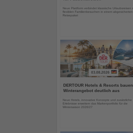
Nachrichten
Neue Plattform verbindet klassische Urlaubsreisen 
flexiblen Familienbesuchen in einem abgesicherten
Reisepaket
03.08.2026
Lesen
Sie
DERTOUR Hotels & Resorts bauen
die
Winterangebot deutlich aus
Nachrichten
Neue Hotels, innovative Konzepte und zusätzliche
Erlebnisse erweitern das Markenportfolio für die
Wintersaison 2026/27