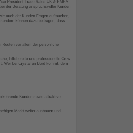
 Vice President Trade Sales UK & EMEA.
bei der Beratung anspruchsvoller Kunden.
s wie auch der Kunden Fragen auftauchen,
n, sondern können dazu beitragen, dass
Routen vor allem der persönliche
iche, hilfsbereite und professionelle Crew
tzt. Wer bei Crystal an Bord kommt, dem
erkehrende Kunden sowie attraktive
prachigen Markt weiter ausbauen und