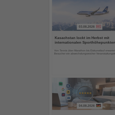
03.08.2026
Lesen
Sie
Kasachstan lockt im Herbst mit
die
internationalen Sporthöhepunkte
Nachrichten
Von Tennis über Marathon bis Eiskunstlauf erwartet
Besucher ein abwechslungsreicher Veranstaltungs
04.08.2026
Lesen