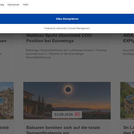
01.08.2026
Lesen
Lesen
Sie
Sie
Matthias Spohr übernimmt COO-
AIDA
die
die
sen
Position bei Eurowings
EXPIy
Nachrichten
Nachri
Bisheriger Geschäftsführer der Lufthansa Aviation Training
Auszubil
r
wechselt zum 1. Oktober in die Eurowings-
dreitäg
Geschäftsführung
03.08.2026
Lesen
Lesen
Sie
Sie
trieb
Balearen bereiten sich auf die totale
Sri L
die
die
Sonnenfinsternis vor
den 