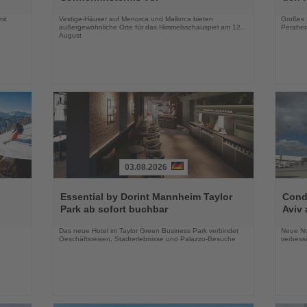
Nachrichten
Nachri
mit
Vestige-Häuser auf Menorca und Mallorca bieten
Großes 
außergewöhnliche Orte für das Himmelsschauspiel am 12.
Peraher
August
03.08.2026
Lesen
Lesen
Sie
Sie
Essential by Dorint Mannheim Taylor
Condo
die
die
Park ab sofort buchbar
Aviv 
Nachrichten
Nachri
Das neue Hotel im Taylor Green Business Park verbindet
Neue No
Geschäftsreisen, Stadterlebnisse und Palazzo-Besuche
verbess