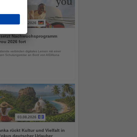
03.08.2026
 setzt Nachwuchsprogramm
ou 2026 fort
chten
dende verbinden digitales Lernen mit einer
igen Schulungsreise an Bord von AIDAluna
03.08.2026
anka rückt Kultur und Vielfalt in
Fokus deutscher Urlauber