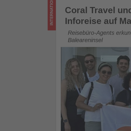
INTERNATIONAL
-
Coral Travel und VIVA Hotels 
Coral Travel un
Wissen,
Inforeise auf Ma
was
Reisebüro-Agents erkund
im
Baleareninsel
Tourismus
los
ist!