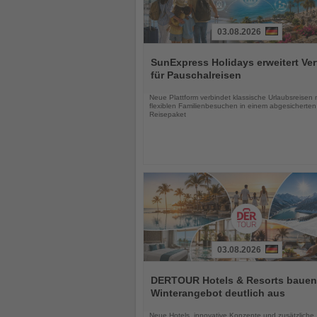
03.08.2026
Lesen
Sie
SunExpress Holidays erweitert Ver
die
für Pauschalreisen
Nachrichten
Neue Plattform verbindet klassische Urlaubsreisen 
flexiblen Familienbesuchen in einem abgesicherten
Reisepaket
03.08.2026
Lesen
Sie
DERTOUR Hotels & Resorts bauen
die
Winterangebot deutlich aus
Nachrichten
Neue Hotels, innovative Konzepte und zusätzliche