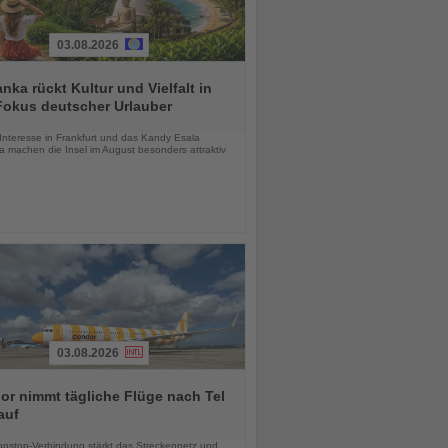
03.08.2026
anka rückt Kultur und Vielfalt in
Fokus deutscher Urlauber
chten
Interesse in Frankfurt und das Kandy Esala
a machen die Insel im August besonders attraktiv
03.08.2026
r nimmt tägliche Flüge nach Tel
auf
chten
nstop-Verbindung stärkt das Streckennetz und