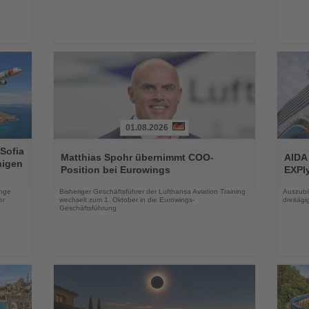
01.08.2026
Lesen
Lesen
 Sofia
Sie
Sie
Matthias Spohr übernimmt COO-
AIDA
higen
die
die
Position bei Eurowings
EXPIy
Nachrichten
Nachri
enge
Bisheriger Geschäftsführer der Lufthansa Aviation Training
Auszubil
er
wechselt zum 1. Oktober in die Eurowings-
dreitäg
Geschäftsführung