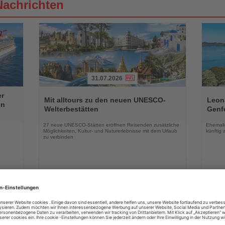
Nachrichten
31.07.2026
Lesen
Lesen
er
Sie
Sie
Mit alltours zu den neuen UNESCO-
Leon
en
die
die
Welterbestätten
Genf
Nachrichten
Nachri
27 neue UNESCO-Stätten eröffnen Reisenden zusätzliche
Ehemalig
Möglichkeiten, Kultur- und Naturerlebnisse mit dem Urlaub
künftig 
zu verbinden