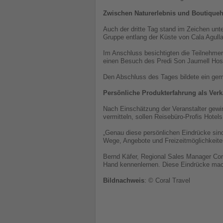
Zwischen Naturerlebnis und Boutiqueh
Auch der dritte Tag stand im Zeichen un
Gruppe entlang der Küste von Cala Agull
Im Anschluss besichtigten die Teilnehm
einen Besuch des Predi Son Jaumell Host
Den Abschluss des Tages bildete ein ge
Persönliche Produkterfahrung als Verk
Nach Einschätzung der Veranstalter gewi
vermitteln, sollen Reisebüro-Profis Hotel
„Genau diese persönlichen Eindrücke sind
Wege, Angebote und Freizeitmöglichkeite
Bernd Käfer, Regional Sales Manager Cora
Hand kennenlernen. Diese Eindrücke mach
Bildnachweis
: © Coral Travel