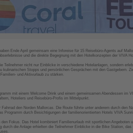
haben Ende April gemeinsam eine Inforeise für 15 Reisebüro-Agents auf Mallor
ubserlebnisse und die direkte Begegnung mit den Hotelkonzepten der VIVA Ho
ie Teilnehmer nicht nur Einblicke in verschiedene Hotelanlagen, sondern erleb
u kulinarischen Stopps und persönlichen Gesprächen mit den Gastgebern. Zi
Familien- und Aktivurlaub zu stärken.
ogramm mit einem Welcome Drink und einem gemeinsamen Abendessen im VIVA
tern, Hoteliers und Reisebüro-Profis im Mittelpunkt.
Fahrrad den Norden Mallorcas. Die Route führte unter anderem durch den Nat
das Programm durch Besichtigungen der familienorientierten Hotels VIVA Sun
den Fokus. Das Hotel kombiniert Familienurlaub mit sportlichen Angeboten un
 durch die Anlage erhielten die Teilnehmer Einblicke in die Bike Station, 
uses.