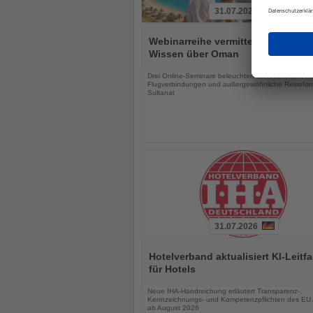
31.07.2026
Lesen
Sie
Webinarreihe vermittelt Reiseexpe
die
Wissen über Oman
Nachrichten
Drei Online-Seminare beleuchten Landschaften, Kul
Flugverbindungen und außergewöhnliche Reisefor
Sultanat
31.07.2026
Lesen
Sie
Hotelverband aktualisiert KI-Leitf
die
für Hotels
Nachrichten
Neue IHA-Handreichung erläutert Transparenz-,
Kennzeichnungs- und Kompetenzpflichten des EU 
ab August 2026