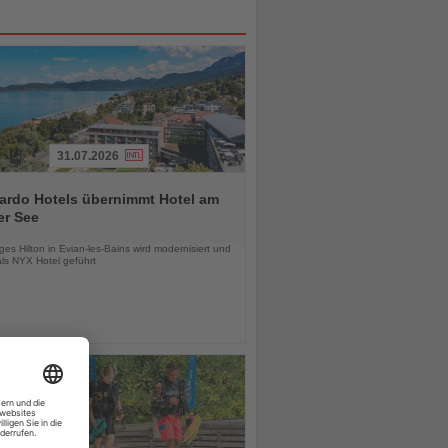
31.07.2026
ardo Hotels übernimmt Hotel am
er See
chten
es Hilton in Evian-les-Bains wird modernisiert und
als NYX Hotel geführt