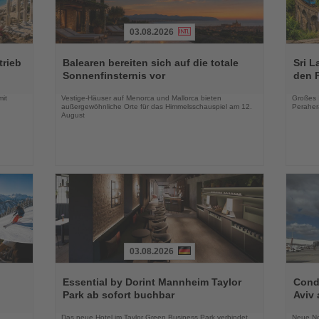
03.08.2026
Lesen
Lesen
Sie
Sie
trieb
Balearen bereiten sich auf die totale
Sri L
die
die
Sonnenfinsternis vor
den 
Nachrichten
Nachri
mit
Vestige-Häuser auf Menorca und Mallorca bieten
Großes 
außergewöhnliche Orte für das Himmelsschauspiel am 12.
Peraher
August
03.08.2026
Lesen
Lesen
Sie
Sie
Essential by Dorint Mannheim Taylor
Condo
die
die
Park ab sofort buchbar
Aviv 
Nachrichten
Nachri
Das neue Hotel im Taylor Green Business Park verbindet
Neue No