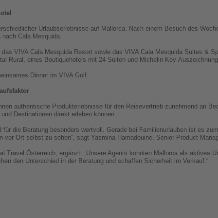
otel
terschiedlicher Urlaubserlebnisse auf Mallorca. Nach einem Besuch des Woc
a nach Cala Mesquida.
er das VIVA Cala Mesquida Resort sowie das VIVA Cala Mesquida Suites & S
al Rural, eines Boutiquehotels mit 24 Suiten und Michelin Key-Auszeichnung
meinsames Dinner im VIVA Golf.
aufsfaktor
nnen authentische Produkterlebnisse für den Reisevertrieb zunehmend an Bed
s und Destinationen direkt erleben können.
 für die Beratung besonders wertvoll. Gerade bei Familienurlauben ist es zu
n vor Ort selbst zu sehen“, sagt Yasmina Hamadouine, Senior Product Manag
l Travel Österreich, ergänzt: „Unsere Agents konnten Mallorca als aktives Ur
en den Unterschied in der Beratung und schaffen Sicherheit im Verkauf.“