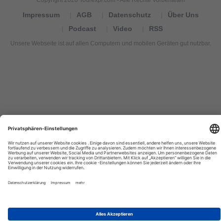
Impressum
AGB
Datenschutz
Über Uns
Podcast
Video
RSS
Unsere Webseite ist auf allen Computern und mobilen Geräten gut nutzbar.
Tourexpi,
turizm
haberleri,
Reisebüros,
tourism
news,
noticias
de
turismo,
Tourismus
Nachrichten,
новости
туризма,
travel
tourism
news,
international
tourism