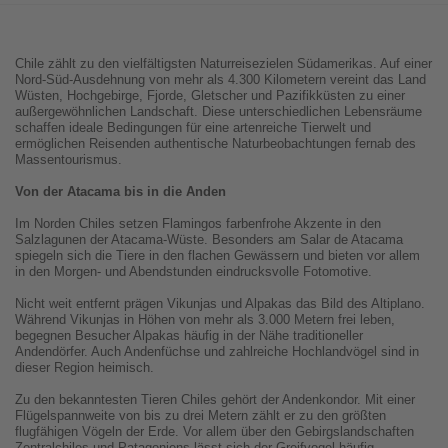
Chile zählt zu den vielfältigsten Naturreisezielen Südamerikas. Auf einer
Nord-Süd-Ausdehnung von mehr als 4.300 Kilometern vereint das Land
Wüsten, Hochgebirge, Fjorde, Gletscher und Pazifikküsten zu einer
außergewöhnlichen Landschaft. Diese unterschiedlichen Lebensräume
schaffen ideale Bedingungen für eine artenreiche Tierwelt und
ermöglichen Reisenden authentische Naturbeobachtungen fernab des
Massentourismus.
Von der Atacama bis in die Anden
Im Norden Chiles setzen Flamingos farbenfrohe Akzente in den
Salzlagunen der Atacama-Wüste. Besonders am Salar de Atacama
spiegeln sich die Tiere in den flachen Gewässern und bieten vor allem
in den Morgen- und Abendstunden eindrucksvolle Fotomotive.
Nicht weit entfernt prägen Vikunjas und Alpakas das Bild des Altiplano.
Während Vikunjas in Höhen von mehr als 3.000 Metern frei leben,
begegnen Besucher Alpakas häufig in der Nähe traditioneller
Andendörfer. Auch Andenfüchse und zahlreiche Hochlandvögel sind in
dieser Region heimisch.
Zu den bekanntesten Tieren Chiles gehört der Andenkondor. Mit einer
Flügelspannweite von bis zu drei Metern zählt er zu den größten
flugfähigen Vögeln der Erde. Vor allem über den Gebirgslandschaften
Zentralchiles und Patagoniens lässt sich der Greifvogel häufig