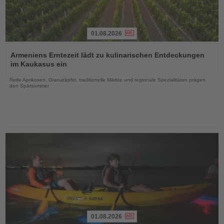
01.08.2026
Lesen
Sie
Armeniens Erntezeit lädt zu kulinarischen Entdeckungen
die
im Kaukasus ein
Nachrichten
Reife Aprikosen, Granatäpfel, traditionelle Märkte und regionale Spezialitäten prägen
den Spätsommer
01.08.2026