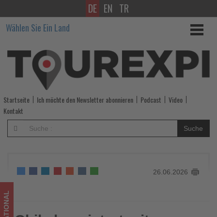
DE
EN
TR
Chile
Wählen Sie Ein Land
begeistert
mit
außergewöhnlichen
Tierbeobachtungen
Startseite
Ich möchte den Newsletter abonnieren
Podcast
Video
in
Kontakt
freier
Suche
Natur
-
26.06.2026
Wissen,
was