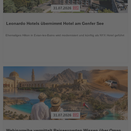
31.07.2026
Lesen
Sie
Leonardo Hotels übernimmt Hotel am Genfer See
die
Nachrichten
Ehemaliges Hilton in Evian-les-Bains wird modernisiert und künftig als NYX Hotel geführt
31.07.2026
Lesen
Sie
Webinarreihe vermittelt Reiseexperten Wissen über Oman