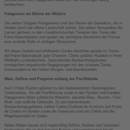
beobachten.
Patagonien als Bühne der Wildnis
Die weiten Steppen Patagoniens sind das Revier der Guanakos, die in
Herden durch die offene Landschaft ziehen. Die wilden Verwandten der
Lamas gehören zu den charakteristischen Tierarten des Torres-del-
Paine-Nationalparks und spielen als wichtigste Beutetiere der Pumas
eine zentrale Rolle im dortigen Ökosystem.
Mit etwas Geduld und erfahrenen Guides bestehen gerade im Torres-
del-Paine-Nationalpark gute Chancen, Chiles größtes Raubtier in freier
Wildbahn zu beobachten. Spezialisierte Beobachtungstouren
ermöglichen respektvolle Begegnungen mit den scheuen Tieren,
insbesondere in den frühen Morgen- und Abendstunden.
Wale, Delfine und Pinguine entlang der Pazifikküste
Auch Chiles Küsten gehören zu den bedeutendsten Naturregionen
Südamerikas. Vor der Pazifikküste sowie in den Fjorden und Kanälen
Patagoniens leben zahlreiche Walarten, darunter Blau-, Buckel-, Finn-,
Mink- und südliche Glattwale. Zu den bekanntesten
Beobachtungsgebieten zählen Caleta Chañaral de Aceituno und Punta
de Choros im Norden sowie die Gewässer rund um Chiloé und die
Magellanstraße im Süden.
Neben Walen lassen sich regelmäßig Delfine, Robben und Seelöwen
beobachten, die an den felsigen Küsten und vorgelagerten Inseln