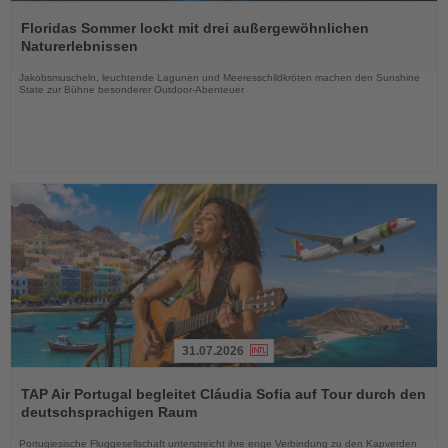
Lesen
Sie
Floridas Sommer lockt mit drei außergewöhnlichen
die
Naturerlebnissen
Nachrichten
Jakobsmuscheln, leuchtende Lagunen und Meeresschildkröten machen den Sunshine
State zur Bühne besonderer Outdoor-Abenteuer
31.07.2026
Lesen
Sie
TAP Air Portugal begleitet Cláudia Sofia auf Tour durch den
die
deutschsprachigen Raum
Nachrichten
Portugiesische Fluggesellschaft unterstreicht ihre enge Verbindung zu den Kapverden