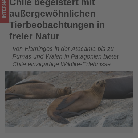
INTERNATIONAL
Chile begeistert mit
Chile begeistert mit außergewöhnlichen Tierbeobachtungen
im
in freier Natur
außergewöhnlichen
Tourismus
Tierbeobachtungen in
los
freier Natur
ist!
Von Flamingos in der Atacama bis zu
Pumas und Walen in Patagonien bietet
Chile einzigartige Wildlife-Erlebnisse