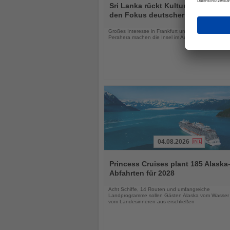
Sie
Sri Lanka rückt Kultur und Vielfalt 
die
den Fokus deutscher Urlauber
Nachrichten
Großes Interesse in Frankfurt und das Kandy Esal
Perahera machen die Insel im August besonders att
04.08.2026
Lesen
Sie
Princess Cruises plant 185 Alaska
die
Abfahrten für 2028
Nachrichten
Acht Schiffe, 14 Routen und umfangreiche
Landprogramme sollen Gästen Alaska vom Wasser
vom Landesinneren aus erschließen