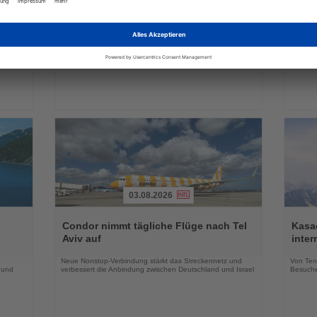
Sie
Sie
in
DERTOUR Hotels & Resorts bauen
Essen
die
die
Winterangebot deutlich aus
Park 
Nachrichten
Nachri
a
Neue Hotels, innovative Konzepte und zusätzliche
Das neu
raktiv
Erlebnisse erweitern das Markenportfolio für die
Geschäf
Wintersaison 2026/27
03.08.2026
Lesen
Lesen
Sie
Sie
-
Condor nimmt tägliche Flüge nach Tel
Kasac
die
die
Aviv auf
inte
Nachrichten
Nachri
Neue Nonstop-Verbindung stärkt das Streckennetz und
Von Tenn
 und
verbessert die Anbindung zwischen Deutschland und Israel
Besuche