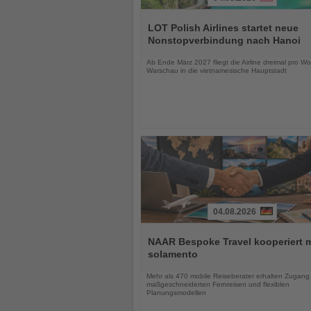
Lesen
Sie
LOT Polish Airlines startet neue
die
Nonstopverbindung nach Hanoi
Nachrichten
Ab Ende März 2027 fliegt die Airline dreimal pro W
Warschau in die vietnamesische Hauptstadt
04.08.2026
Lesen
Sie
NAAR Bespoke Travel kooperiert m
die
solamento
Nachrichten
Mehr als 470 mobile Reiseberater erhalten Zugang
maßgeschneiderten Fernreisen und flexiblen
Planungsmodellen