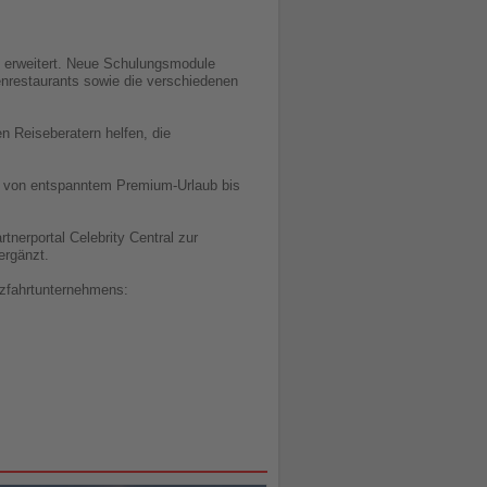
t erweitert. Neue Schulungsmodule
tenrestaurants sowie die verschiedenen
n Reiseberatern helfen, die
 – von entspanntem Premium-Urlaub bis
tnerportal Celebrity Central zur
ergänzt.
uzfahrtunternehmens: