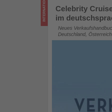
INTERNATIONAL
was
Celebrity Cruises erweitert
Celebrity Cruis
im
im deutschspra
Tourismus
Neues Verkaufshandbuch
los
Deutschland, Österreic
ist!