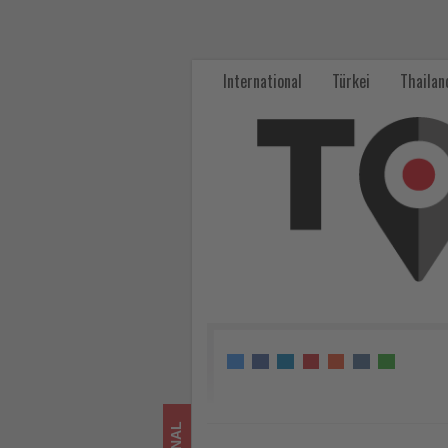
Celebrity
Cruises
International
Türkei
Thailan
erweitert
Schulungsangebot
für
Reisebüros
im
deutschsprachigen
Markt
-
Wissen,