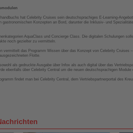
gsmodulen
ufshandbuchs hat Celebrity Cruises sein deutschsprachiges E-Learning-Angebo
den gastronomischen Konzepten an Bord, darunter die Inklusiv- und Spezialitä
enkategorien AquaClass und Concierge Class. Die digitalen Schulungen solle
kte noch gezielter zu vermitteln.
eiten vermittelt das Programm Wissen über das Konzept von Celebrity Cruises
ausgezeichneten Flotte.
owohl als gedruckte Ausgabe über Infox als auch digital über das Vertriebspar
e ebenfalls über Celebrity Central um die neuen deutschsprachigen Module 
gramm findet man bei Celebrity Central, dem Vertriebspartnerportal des Kre
Nachrichten