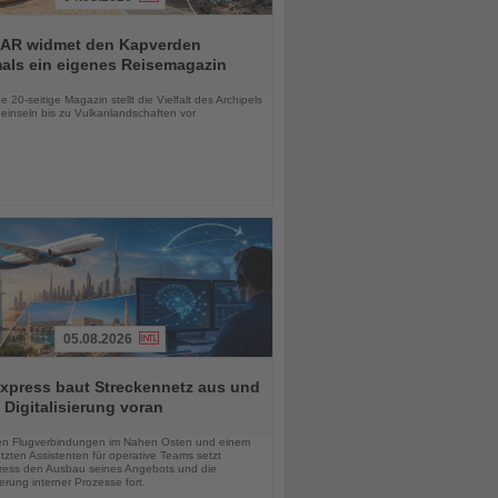
AR widmet den Kapverden
mals ein eigenes Reisemagazin
chten
 20-seitige Magazin stellt die Vielfalt des Archipels
einseln bis zu Vulkanlandschaften vor
05.08.2026
xpress baut Streckennetz aus und
t Digitalisierung voran
chten
en Flugverbindungen im Nahen Osten und einem
tzten Assistenten für operative Teams setzt
ess den Ausbau seines Angebots und die
sierung interner Prozesse fort.