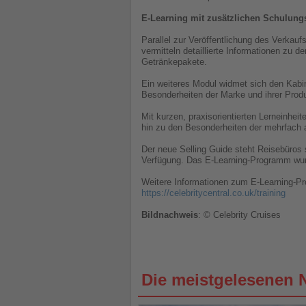
E-Learning mit zusätzlichen Schulun
Parallel zur Veröffentlichung des Verka
vermitteln detaillierte Informationen zu 
Getränkepakete.
Ein weiteres Modul widmet sich den Kabin
Besonderheiten der Marke und ihrer Produ
Mit kurzen, praxisorientierten Lerneinh
hin zu den Besonderheiten der mehrfach 
Der neue Selling Guide steht Reisebüros s
Verfügung. Das E-Learning-Programm wurd
Weitere Informationen zum E-Learning-Pro
https://celebritycentral.co.uk/training
Bildnachweis
: © Celebrity Cruises
Die meistgelesenen 