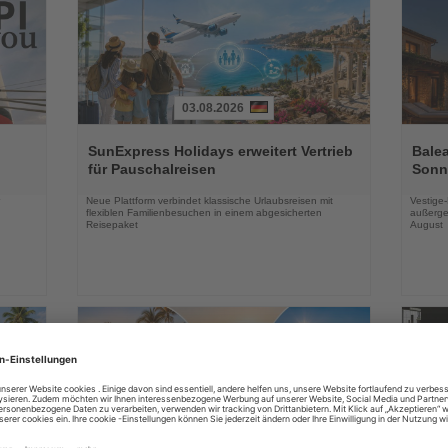
03.08.2026
Lesen
Lesen
Sie
Sie
SunExpress Holidays erweitert Vertrieb
Balea
die
die
für Pauschalreisen
Sonne
Nachrichten
Nachri
Neue Plattform verbindet klassische Urlaubsreisen mit
Vestige
flexiblen Familienbesuchen in einem abgesicherten
außerge
Reisepaket
August
03.08.2026
Lesen
Lesen