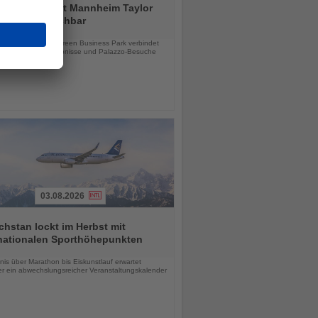
tial by Dorint Mannheim Taylor
ab sofort buchbar
chten
e Hotel im Taylor Green Business Park verbindet
tsreisen, Stadterlebnisse und Palazzo-Besuche
03.08.2026
hstan lockt im Herbst mit
rnationalen Sporthöhepunkten
chten
is über Marathon bis Eiskunstlauf erwartet
r ein abwechslungsreicher Veranstaltungskalender