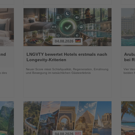
04.08.2026
Lesen
Lesen
Sie
Sie
und
LNGVTY bewertet Hotels erstmals nach
Arub
die
die
Longevity-Kriterien
bei 
Nachrichten
Nachri
Neuer Score misst Schlafqualität, Regeneration, Ernährung
Vier Ver
s des
und Bewegung im tatsächlichen Gästeerlebnis
beiden K
04.08.2026