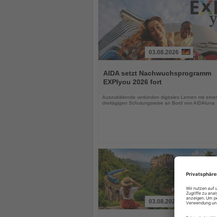
03.08.2026
Lesen
Sie
AIDA setzt Nachwuchsprogramm
die
EXPIyou 2026 fort
Nachrichten
Auszubildende verbinden digitales Lernen mit einer
dreitägigen Schulungsreise an Bord von AIDAluna
03.08.2026
Lesen