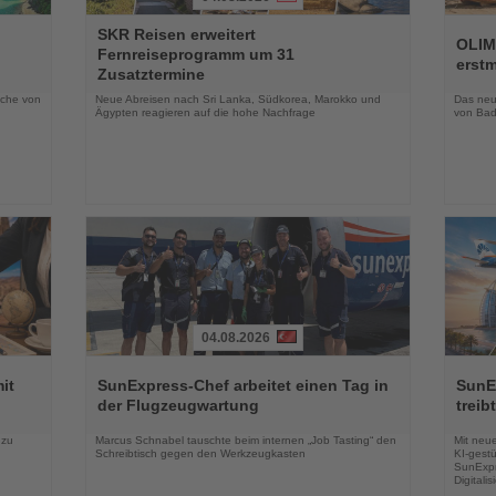
Lesen
Lesen
SKR Reisen erweitert
Sie
Sie
OLIM
Fernreiseprogramm um 31
die
die
erst
Zusatztermine
Nachrichten
Nachri
oche von
Neue Abreisen nach Sri Lanka, Südkorea, Marokko und
Das neue
Ägypten reagieren auf die hohe Nachfrage
von Bad
04.08.2026
Lesen
Lesen
Sie
Sie
it
SunExpress-Chef arbeitet einen Tag in
SunE
die
die
der Flugzeugwartung
treib
Nachrichten
Nachri
 zu
Marcus Schnabel tauschte beim internen „Job Tasting“ den
Mit neu
Schreibtisch gegen den Werkzeugkasten
KI-gestü
SunExpr
Digitali