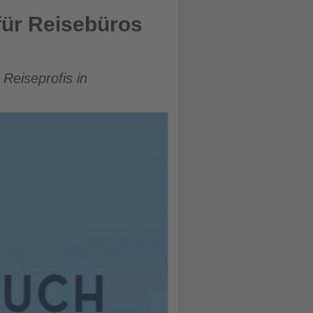
kt
für Reisebüros
Reiseprofis in