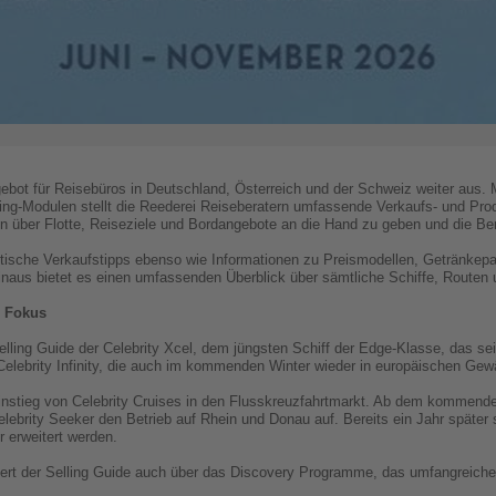
gebot für Reisebüros in Deutschland, Österreich und der Schweiz weiter aus.
ing-Modulen stellt die Reederei Reiseberatern umfassende Verkaufs- und Produ
en über Flotte, Reiseziele und Bordangebote an die Hand zu geben und die B
ische Verkaufstipps ebenso wie Informationen zu Preismodellen, Getränkepa
naus bietet es einen umfassenden Überblick über sämtliche Schiffe, Routen 
m Fokus
ling Guide der Celebrity Xcel, dem jüngsten Schiff der Edge-Klasse, das sei
e Celebrity Infinity, die auch im kommenden Winter wieder in europäischen Ge
instieg von Celebrity Cruises in den Flusskreuzfahrtmarkt. Ab dem kommende
brity Seeker den Betrieb auf Rhein und Donau auf. Bereits ein Jahr später so
 erweitert werden.
iert der Selling Guide auch über das Discovery Programme, das umfangreic