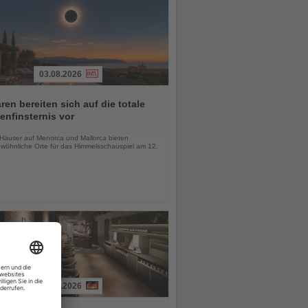
03.08.2026
ren bereiten sich auf die totale
nfinsternis vor
chten
-Häuser auf Menorca und Mallorca bieten
wöhnliche Orte für das Himmelsschauspiel am 12.
03.08.2026