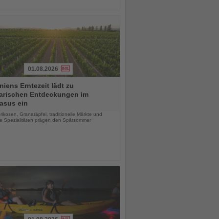
01.08.2026
iens Erntezeit lädt zu
narischen Entdeckungen im
asus ein
chten
rikosen, Granatäpfel, traditionelle Märkte und
le Spezialitäten prägen den Spätsommer