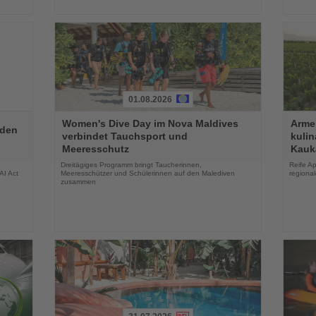
01.08.2026
Lesen
Lesen
Women's Dive Day im Nova Maldives
Armen
Sie
Sie
aden
verbindet Tauchsport und
kuli
die
die
Meeresschutz
Kauk
Nachrichten
Nachri
Dreitägiges Programm bringt Taucherinnen,
Reife Ap
AI Act
Meeresschützer und Schülerinnen auf den Malediven
regiona
zusammen