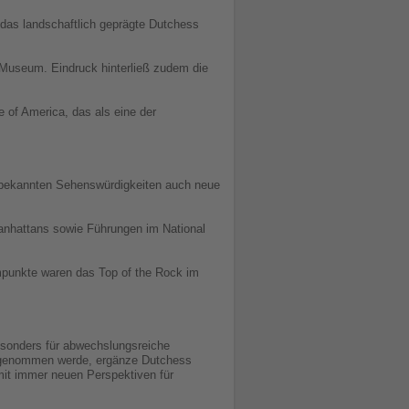
 das landschaftlich geprägte Dutchess
d Museum. Eindruck hinterließ zudem die
e of America, das als eine der
n bekannten Sehenswürdigkeiten auch neue
nhattans sowie Führungen im National
mmpunkte waren das Top of the Rock im
esonders für abwechslungsreiche
hrgenommen werde, ergänze Dutchess
it immer neuen Perspektiven für