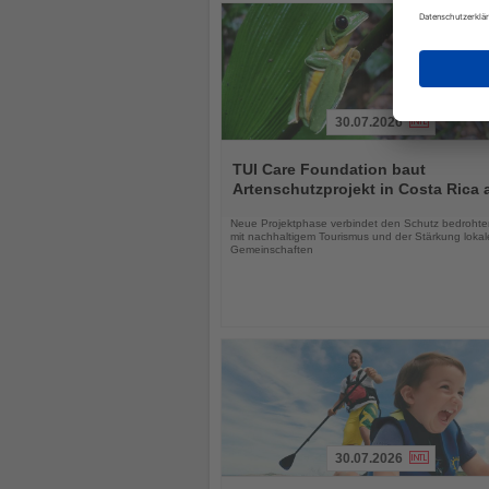
30.07.2026
Lesen
Sie
TUI Care Foundation baut
die
Artenschutzprojekt in Costa Rica 
Nachrichten
Neue Projektphase verbindet den Schutz bedrohter
mit nachhaltigem Tourismus und der Stärkung lokal
Gemeinschaften
30.07.2026
Lesen