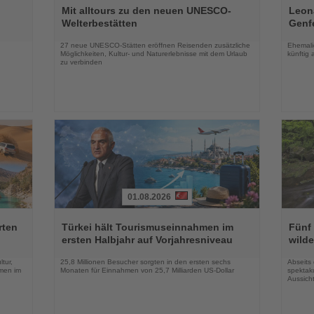
Sie
Sie
Mit alltours zu den neuen UNESCO-
Leon
die
die
Welterbestätten
Genf
Nachrichten
Nachri
27 neue UNESCO-Stätten eröffnen Reisenden zusätzliche
Ehemalig
n
Möglichkeiten, Kultur- und Naturerlebnisse mit dem Urlaub
künftig 
zu verbinden
01.08.2026
Lesen
Lesen
Sie
Sie
rten
Türkei hält Tourismuseinnahmen im
Fünf 
die
die
ersten Halbjahr auf Vorjahresniveau
wilde
Nachrichten
Nachri
tur,
25,8 Millionen Besucher sorgten in den ersten sechs
Abseits
men im
Monaten für Einnahmen von 25,7 Milliarden US-Dollar
spektaku
Aussich