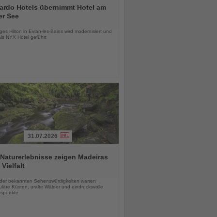
ardo Hotels übernimmt Hotel am
er See
chten
es Hilton in Evian-les-Bains wird modernisiert und
als NYX Hotel geführt
31.07.2026
Naturerlebnisse zeigen Madeiras
 Vielfalt
chten
 der bekannten Sehenswürdigkeiten warten
läre Küsten, uralte Wälder und eindrucksvolle
tspunkte