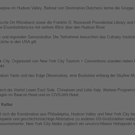
epsie im Hudson Valley. Betreut von Destination Dutchess lernte die Gruppe
ische Ort Rhinebeck sowie die Franklin D. Roosevelt Presidential Library an
e Eisenbahnbrücke mit weitem Blick über den Hudson River.
k und regionaler Genusskultur. Die Teilnehmer besuchten das Culinary Institut
öche in den USA gilt.
k City. Organisiert von New York City Tourism + Conventions standen nebe
nkt.
on Yards und des Edge Observatory, eine Bootstour entlang der Skyline Ma
urch die Viertel Lower East Side, Chinatown und Little Italy. Weitere Progra
ungen im Beacon Hotel und im CIVILIAN Hotel.
 Kultur
sich die Kombination aus Philadelphia, Hudson Valley und New York City b
ompakte und geschichtsträchtige Alternative zu anderen US-Großstädten wa
ssmomente. New York City bleibe zugleich ein unverzichtbarer Höhepunkt m