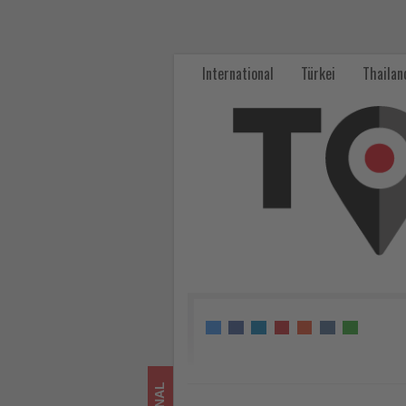
Brand
USA
International
Türkei
Thailan
zeigt
Expedienten
Vielfalt
von
Pennsylvania
und
New
York
State