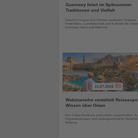
Sie
Guernsey feiert im Spätsommer
die
Traditionen und Vielfalt
Nachrichten
Zwischen August und Oktober verbinden Festivals,
Freilichtkino, Landwirtschaft und Kulinarik die Insel
Guernsey, Herm und Alderney
31.07.2026
Lesen
Sie
Webinarreihe vermittelt Reiseexpe
die
Wissen über Oman
Nachrichten
Drei Online-Seminare beleuchten Landschaften, Kul
Flugverbindungen und außergewöhnliche Reisefor
Sultanat