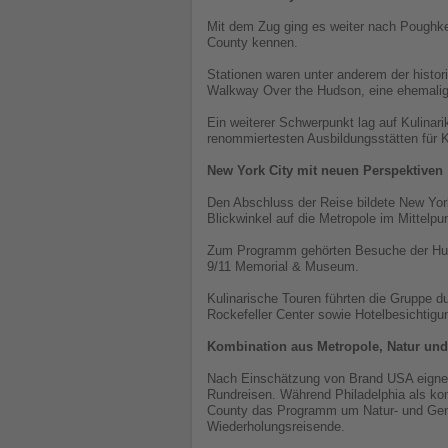
Mit dem Zug ging es weiter nach Poughke
County kennen.
Stationen waren unter anderem der histor
Walkway Over the Hudson, eine ehemalig
Ein weiterer Schwerpunkt lag auf Kulinari
renommiertesten Ausbildungsstätten für K
New York City mit neuen Perspektiven
Den Abschluss der Reise bildete New Yor
Blickwinkel auf die Metropole im Mittelpu
Zum Programm gehörten Besuche der Huds
9/11 Memorial & Museum.
Kulinarische Touren führten die Gruppe d
Rockefeller Center sowie Hotelbesichtig
Kombination aus Metropole, Natur und
Nach Einschätzung von Brand USA eignet 
Rundreisen. Während Philadelphia als k
County das Programm um Natur- und Genu
Wiederholungsreisende.