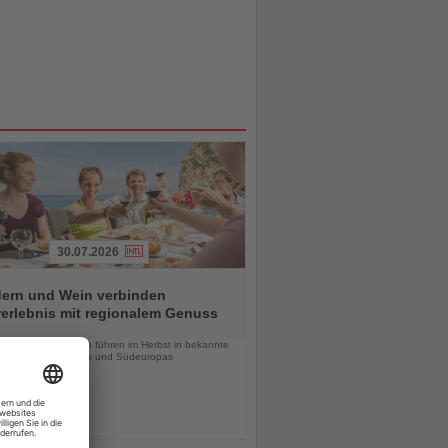
30.07.2026
ern und Wein verbinden
erlebnis mit regionalem Genuss
chten
ke-and-Wine-Reisen führen im Herbst in bekannte
ionen Deutschlands und Südeuropas