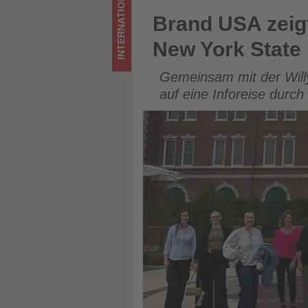
INTERNATIONAL
-
Brand USA zeigt Expedienten 
Brand USA zeigt
Wissen,
New York State
was
Gemeinsam mit der Will
im
auf eine Inforeise durc
Tourismus
los
ist!