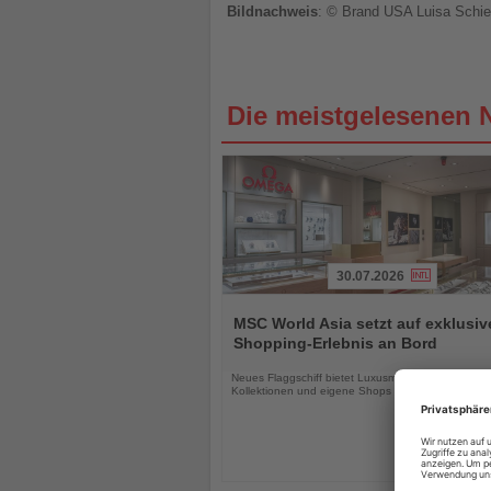
Bildnachweis
: © Brand USA Luisa Schie
Die meistgelesenen 
30.07.2026
Lesen
Sie
MSC World Asia setzt auf exklusiv
die
Shopping-Erlebnis an Bord
Nachrichten
Neues Flaggschiff bietet Luxusmarken, exklusive
Kollektionen und eigene Shops für Familien