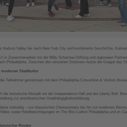
as Hudson Valley bis nach New York City und kombinierte Geschichte, Kulinar
SA
in Zusammenarbeit mit der Willy Scharnow-Stiftung und regionalen Partnern
ach Philadelphia. Zwischen den einzelnen Stationen nutzte die Gruppe das 
 moderner Stadtkultur
h die Teilnehmer gemeinsam mit dem Philadelphia Convention & Visitors Bure
ie historische Altstadt mit der Independence Hall und der Liberty Bell. B
stellung zur amerikanischen Unabhängigkeitserklärung.
adelphia vielseitig – von klassischen Cheesesteaks bis hin zur modernen Res
 Phillies sowie Hotelbesichtigungen im The Ritz-Carlton Philadelphia und im 
klassischer Routen