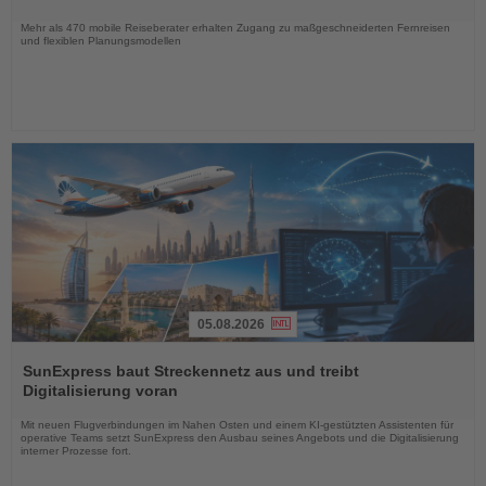
Nachrichten
Mehr als 470 mobile Reiseberater erhalten Zugang zu maßgeschneiderten Fernreisen
und flexiblen Planungsmodellen
05.08.2026
Lesen
Sie
SunExpress baut Streckennetz aus und treibt
die
Digitalisierung voran
Nachrichten
Mit neuen Flugverbindungen im Nahen Osten und einem KI-gestützten Assistenten für
operative Teams setzt SunExpress den Ausbau seines Angebots und die Digitalisierung
interner Prozesse fort.