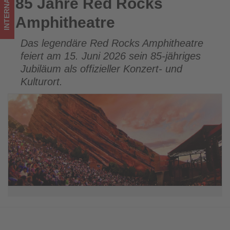
INTERNATIONAL
85 Jahre Red Rocks
85 Jahre Red Rocks Amphitheatre
ist!
Amphitheatre
Das legendäre Red Rocks Amphitheatre
feiert am 15. Juni 2026 sein 85-jähriges
Jubiläum als offizieller Konzert- und
Kulturort.