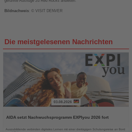
geführte Ausflüge zu Red Rocks anbieten.
Bildnachweis
: © VISIT DENVER
Die meistgelesenen Nachrichten
03.08.2026
Lesen
Sie
AIDA setzt Nachwuchsprogramm EXPIyou 2026 fort
die
Nachrichten
Auszubildende verbinden digitales Lernen mit einer dreitägigen Schulungsreise an Bord