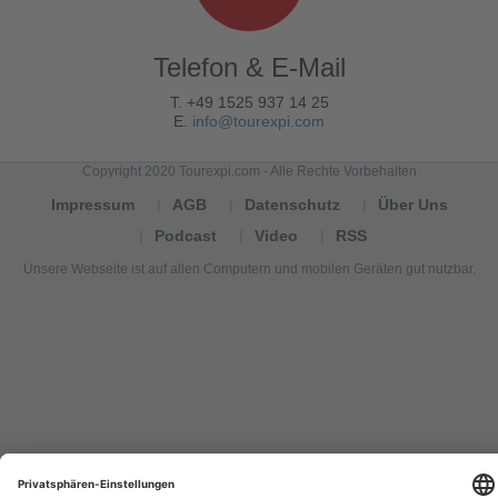
Telefon & E-Mail
T. +49 1525 937 14 25
E.
info@tourexpi.com
Copyright 2020 Tourexpi.com - Alle Rechte Vorbehalten
Impressum
AGB
Datenschutz
Über Uns
Podcast
Video
RSS
Unsere Webseite ist auf allen Computern und mobilen Geräten gut nutzbar.
Tourexpi,
turizm
haberleri,
Reisebüros,
tourism
news,
noticias
de
turismo,
Tourismus