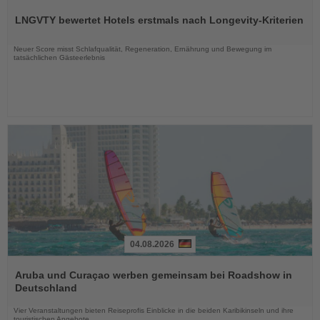
Sie
LNGVTY bewertet Hotels erstmals nach Longevity-Kriterien
die
Nachrichten
Neuer Score misst Schlafqualität, Regeneration, Ernährung und Bewegung im
tatsächlichen Gästeerlebnis
04.08.2026
Lesen
Sie
Aruba und Curaçao werben gemeinsam bei Roadshow in
die
Deutschland
Nachrichten
Vier Veranstaltungen bieten Reiseprofis Einblicke in die beiden Karibikinseln und ihre
touristischen Angebote