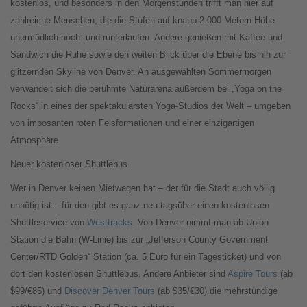
kostenlos, und besonders in den Morgenstunden trifft man hier auf
zahlreiche Menschen, die die Stufen auf knapp 2.000 Metern Höhe
unermüdlich hoch- und runterlaufen. Andere genießen mit Kaffee und
Sandwich die Ruhe sowie den weiten Blick über die Ebene bis hin zur
glitzernden Skyline von Denver. An ausgewählten Sommermorgen
verwandelt sich die berühmte Naturarena außerdem bei „Yoga on the
Rocks“ in eines der spektakulärsten Yoga-Studios der Welt – umgeben
von imposanten roten Felsformationen und einer einzigartigen
Atmosphäre.
Neuer kostenloser Shuttlebus
Wer in Denver keinen Mietwagen hat – der für die Stadt auch völlig
unnötig ist – für den gibt es ganz neu tagsüber einen kostenlosen
Shuttleservice von
Westtracks
. Von Denver nimmt man ab Union
Station die Bahn (W-Linie) bis zur „Jefferson County Government
Center/RTD Golden“ Station (ca. 5 Euro für ein Tagesticket) und von
dort den kostenlosen Shuttlebus. Andere Anbieter sind
Aspire Tours
(ab
$99/€85) und
Discover Denver Tours
(ab $35/€30) die mehrstündige