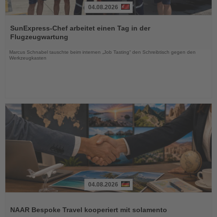
04.08.2026
Lesen
Sie
SunExpress-Chef arbeitet einen Tag in der
die
Flugzeugwartung
Nachrichten
Marcus Schnabel tauschte beim internen „Job Tasting“ den Schreibtisch gegen den
Werkzeugkasten
04.08.2026
Lesen
Sie
NAAR Bespoke Travel kooperiert mit solamento
die