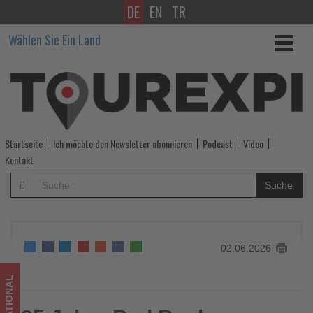
DE
EN
TR
85
Wählen Sie Ein Land
Jahre
Red
Rocks
Amphitheatre
Startseite
Ich möchte den Newsletter abonnieren
Podcast
Video
-
Kontakt
Wissen,
Suche
was
im
02.06.2026
Tourismus
los