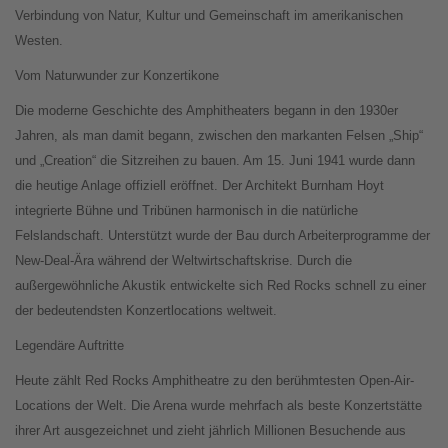
Verbindung von Natur, Kultur und Gemeinschaft im amerikanischen
Westen.
Vom Naturwunder zur Konzertikone
Die moderne Geschichte des Amphitheaters begann in den 1930er
Jahren, als man damit begann, zwischen den markanten Felsen „Ship“
und „Creation“ die Sitzreihen zu bauen. Am 15. Juni 1941 wurde dann
die heutige Anlage offiziell eröffnet. Der Architekt Burnham Hoyt
integrierte Bühne und Tribünen harmonisch in die natürliche
Felslandschaft. Unterstützt wurde der Bau durch Arbeiterprogramme der
New-Deal-Ära während der Weltwirtschaftskrise. Durch die
außergewöhnliche Akustik entwickelte sich Red Rocks schnell zu einer
der bedeutendsten Konzertlocations weltweit.
Legendäre Auftritte
Heute zählt Red Rocks Amphitheatre zu den berühmtesten Open-Air-
Locations der Welt. Die Arena wurde mehrfach als beste Konzertstätte
ihrer Art ausgezeichnet und zieht jährlich Millionen Besuchende aus