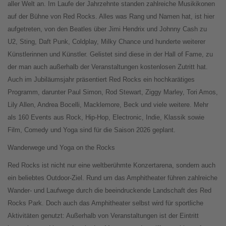
aller Welt an. Im Laufe der Jahrzehnte standen zahlreiche Musikikonen
auf der Bühne von Red Rocks. Alles was Rang und Namen hat, ist hier
aufgetreten, von den Beatles über Jimi Hendrix und Johnny Cash zu
U2, Sting, Daft Punk, Coldplay, Milky Chance und hunderte weiterer
Künstlerinnen und Künstler. Gelistet sind diese in der Hall of Fame, zu
der man auch außerhalb der Veranstaltungen kostenlosen Zutritt hat.
Auch im Jubiläumsjahr präsentiert Red Rocks ein hochkarätiges
Programm, darunter Paul Simon, Rod Stewart, Ziggy Marley, Tori Amos,
Lily Allen, Andrea Bocelli, Macklemore, Beck und viele weitere. Mehr
als 160 Events aus Rock, Hip-Hop, Electronic, Indie, Klassik sowie
Film, Comedy und Yoga sind für die Saison 2026 geplant.
Wanderwege und Yoga on the Rocks
Red Rocks ist nicht nur eine weltberühmte Konzertarena, sondern auch
ein beliebtes Outdoor-Ziel. Rund um das Amphitheater führen zahlreiche
Wander- und Laufwege durch die beeindruckende Landschaft des Red
Rocks Park. Doch auch das Amphitheater selbst wird für sportliche
Aktivitäten genutzt: Außerhalb von Veranstaltungen ist der Eintritt