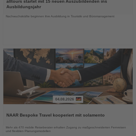
Sie
alltours startet mit 15 neuen Auszubildenden ins
die
Ausbildungsjahr
Nachrichten
Nachwuchskräfte beginnen ihre Ausbildung in Touristik und Büromanagement
04.08.2026
Lesen
Sie
NAAR Bespoke Travel kooperiert mit solamento
die
Nachrichten
Mehr als 470 mobile Reiseberater erhalten Zugang zu maßgeschneiderten Fernreisen
und flexiblen Planungsmodellen