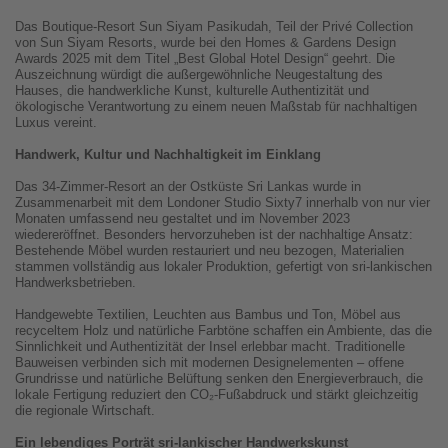
Das Boutique-Resort Sun Siyam Pasikudah, Teil der Privé Collection
von Sun Siyam Resorts, wurde bei den Homes & Gardens Design
Awards 2025 mit dem Titel „Best Global Hotel Design“ geehrt. Die
Auszeichnung würdigt die außergewöhnliche Neugestaltung des
Hauses, die handwerkliche Kunst, kulturelle Authentizität und
ökologische Verantwortung zu einem neuen Maßstab für nachhaltigen
Luxus vereint.
Handwerk, Kultur und Nachhaltigkeit im Einklang
Das 34-Zimmer-Resort an der Ostküste Sri Lankas wurde in
Zusammenarbeit mit dem Londoner Studio Sixty7 innerhalb von nur vier
Monaten umfassend neu gestaltet und im November 2023
wiedereröffnet. Besonders hervorzuheben ist der nachhaltige Ansatz:
Bestehende Möbel wurden restauriert und neu bezogen, Materialien
stammen vollständig aus lokaler Produktion, gefertigt von sri-lankischen
Handwerksbetrieben.
Handgewebte Textilien, Leuchten aus Bambus und Ton, Möbel aus
recyceltem Holz und natürliche Farbtöne schaffen ein Ambiente, das die
Sinnlichkeit und Authentizität der Insel erlebbar macht. Traditionelle
Bauweisen verbinden sich mit modernen Designelementen – offene
Grundrisse und natürliche Belüftung senken den Energieverbrauch, die
lokale Fertigung reduziert den CO₂-Fußabdruck und stärkt gleichzeitig
die regionale Wirtschaft.
Ein lebendiges Porträt sri-lankischer Handwerkskunst