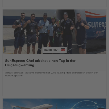
04.08.2026
Lesen
Sie
SunExpress-Chef arbeitet einen Tag in der
die
Flugzeugwartung
Nachrichten
Marcus Schnabel tauschte beim internen „Job Tasting“ den Schreibtisch gegen den
Werkzeugkasten