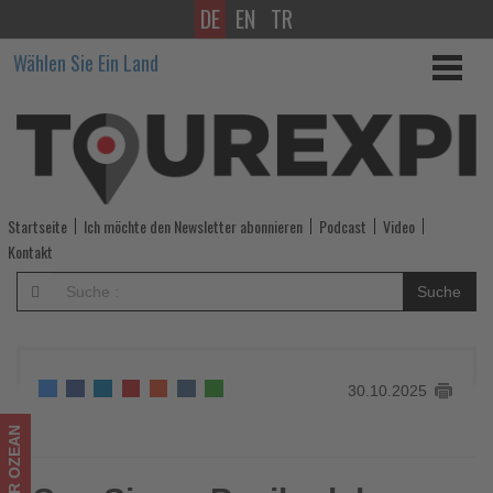
DE
EN
TR
Sun
Wählen Sie Ein Land
Siyam
Pasikudah
gewinnt
internationalen
Startseite
Ich möchte den Newsletter abonnieren
Podcast
Video
Designpreis
Kontakt
-
Suche
Wissen,
was
30.10.2025
im
Tourismus