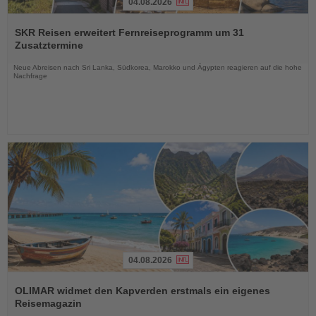
04.08.2026
Lesen
Sie
SKR Reisen erweitert Fernreiseprogramm um 31
die
Zusatztermine
Nachrichten
Neue Abreisen nach Sri Lanka, Südkorea, Marokko und Ägypten reagieren auf die hohe
Nachfrage
04.08.2026
Lesen
Sie
OLIMAR widmet den Kapverden erstmals ein eigenes
die
Reisemagazin
Nachrichten