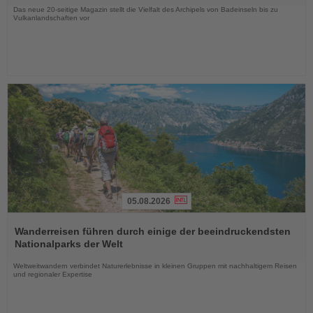
Das neue 20-seitige Magazin stellt die Vielfalt des Archipels von Badeinseln bis zu
Vulkanlandschaften vor
05.08.2026
Lesen
Sie
Wanderreisen führen durch einige der beeindruckendsten
die
Nationalparks der Welt
Nachrichten
Weltweitwandern verbindet Naturerlebnisse in kleinen Gruppen mit nachhaltigem Reisen
und regionaler Expertise