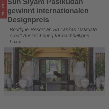
INDISCHER OZEAN
Sun Siyam Pasikudah
Sun Siyam Pasikudah gewinnt internationalen Designpreis
los
gewinnt internationalen
ist!
Designpreis
Boutique-Resort an Sri Lankas Ostküste
erhält Auszeichnung für nachhaltigen
Luxus