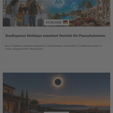
03.08.2026
Lesen
Sie
SunExpress Holidays erweitert Vertrieb für Pauschalreisen
die
Nachrichten
Neue Plattform verbindet klassische Urlaubsreisen mit flexiblen Familienbesuchen in
einem abgesicherten Reisepaket