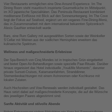
Vier Restaurants ermöglichen eine Dine-Around Experience. Im The
Dining Room steht mauritisch inspirierte Gourmetküche im Mittelpunkt,
im XO japanische Spezialitäten. Das Peninsula Restaurant kombiniert
mediterrane Einflüsse mit Blick auf den Sonnenuntergang. Im The Cove
liegt der Fokus auf Seafood, ergänzt um ein veganes Fine-Dining-Menü,
das in Zusammenarbeit mit dem international bekannten Spitzenkoch
Alexis Gauthier entwickelt wurde.
Bars, eine Rum Gallery mit ausgewählten Sorten sowie der Weinkeller
S’Cellar mit Weinen aus der südlichen Hemisphäre erweitern das
kulinarische Spektrum.
Wellness und maßgeschneiderte Erlebnisse
Der Spa-Bereich von Cinq Mondes ist in tropisches Grün eingebettet
und bietet Open-Air-Behandlungen sowie spezielle Paar-Rituale. Darüber
hinaus organisiert das Hotel individuelle „You&Me Moments“, darunter
private Sunset-Cruises, Katamaranfahrten, Stranddinner,
Sternenbeobachtungen mit einem Astronomen oder Kochkurse mit
lokalen Zutaten.
Auch Hochzeiten und Vow-Renewals werden individuell gestaltet. Das
Haus setzt dabei auf maßgeschneiderte Konzepte, die auf die Wünsche
des jeweiligen Paares abgestimmt sind.
Sanfte Aktivität und stilvolle Abende
Neben Entspannung stehen Aktivitäten wie Yoga bei Sonnenaufgang,