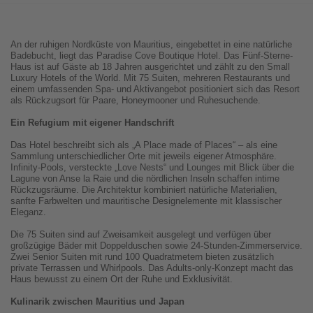
An der ruhigen Nordküste von Mauritius, eingebettet in eine natürliche
Badebucht, liegt das Paradise Cove Boutique Hotel. Das Fünf-Sterne-
Haus ist auf Gäste ab 18 Jahren ausgerichtet und zählt zu den Small
Luxury Hotels of the World. Mit 75 Suiten, mehreren Restaurants und
einem umfassenden Spa- und Aktivangebot positioniert sich das Resort
als Rückzugsort für Paare, Honeymooner und Ruhesuchende.
Ein Refugium mit eigener Handschrift
Das Hotel beschreibt sich als „A Place made of Places“ – als eine
Sammlung unterschiedlicher Orte mit jeweils eigener Atmosphäre.
Infinity-Pools, versteckte „Love Nests“ und Lounges mit Blick über die
Lagune von Anse la Raie und die nördlichen Inseln schaffen intime
Rückzugsräume. Die Architektur kombiniert natürliche Materialien,
sanfte Farbwelten und mauritische Designelemente mit klassischer
Eleganz.
Die 75 Suiten sind auf Zweisamkeit ausgelegt und verfügen über
großzügige Bäder mit Doppelduschen sowie 24-Stunden-Zimmerservice.
Zwei Senior Suiten mit rund 100 Quadratmetern bieten zusätzlich
private Terrassen und Whirlpools. Das Adults-only-Konzept macht das
Haus bewusst zu einem Ort der Ruhe und Exklusivität.
Kulinarik zwischen Mauritius und Japan