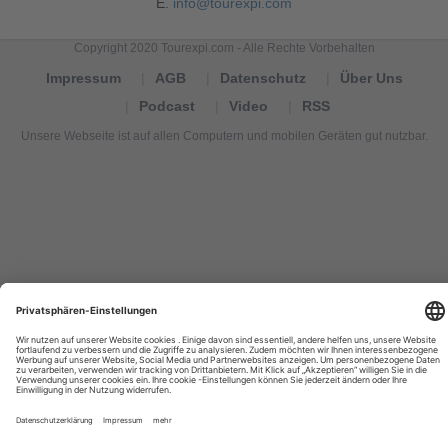
E.
info@tourexpi.com
Copyright 2020 Tourexpi.com - Alle Rechte Vorbehalten
Impressum
AGB
Datenschutz
Über Uns
Podcast
Video
RSS
Unsere Webseite ist auf allen Computern und mobilen Geräten gut nutzbar.
Tourexpi,
turizm
haberleri,
Reisebüros,
tourism
news,
noticias
de
turismo,
Tourismus
Nachrichten,
новости
туризма,
travel
tourism