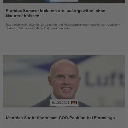
Lesen
Sie
Floridas Sommer lockt mit drei außergewöhnlichen
die
Naturerlebnissen
Nachrichten
Jakobsmuscheln, leuchtende Lagunen und Meeresschildkröten machen den Sunshine
State zur Bühne besonderer Outdoor-Abenteuer
01.08.2026
Lesen
Sie
Matthias Spohr übernimmt COO-Position bei Eurowings
die
Nachrichten