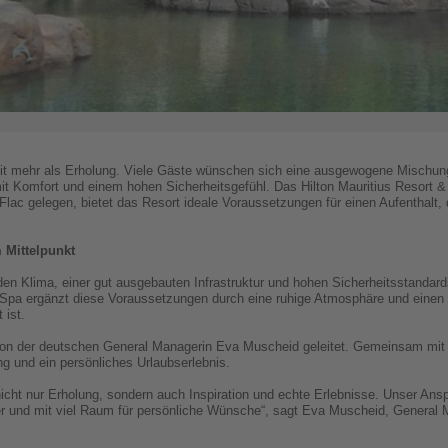
eit mehr als Erholung. Viele Gäste wünschen sich eine ausgewogene Mischun
t Komfort und einem hohen Sicherheitsgefühl. Das Hilton Mauritius Resort & 
Flac gelegen, bietet das Resort ideale Voraussetzungen für einen Aufenthalt,
 Mittelpunkt
den Klima, einer gut ausgebauten Infrastruktur und hohen Sicherheitsstandards
 Spa ergänzt diese Voraussetzungen durch eine ruhige Atmosphäre und einen p
 ist.
von der deutschen General Managerin Eva Muscheid geleitet. Gemeinsam mit i
ng und ein persönliches Urlaubserlebnis.
icht nur Erholung, sondern auch Inspiration und echte Erlebnisse. Unser Ans
r und mit viel Raum für persönliche Wünsche“, sagt Eva Muscheid, General M