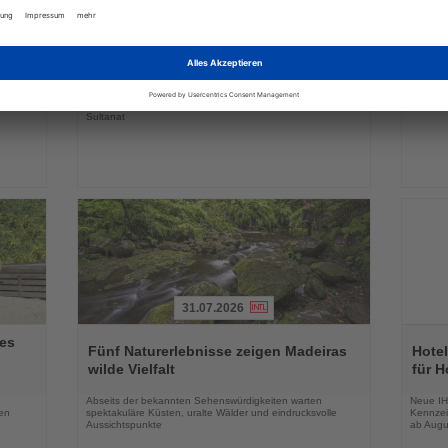
31.07.2026
Lesen
Lesen
Sie
Sie
-
Webinarreihe vermittelt Reiseexperten
Türk
die
die
Wissen über Oman
erste
Nachrichten
Nachri
tzliche
Drei Online-Seminare beleuchten Landschaften, Kultur,
25,8 Mil
 Urlaub
Flugverbindungen und außergewöhnliche Reiseformen im
Monaten
Sultanat
31.07.2026
Lesen
Lesen
es
Sie
Sie
Fünf Naturerlebnisse zeigen Madeiras
Hotel
die
die
wilde Vielfalt
für H
Nachrichten
Nachri
Abseits der bekannten Sehenswürdigkeiten warten
Neue IH
en
spektakuläre Küsten, uralte Wälder und eindrucksvolle
Kennzei
Aussichtspunkte
ab Augu