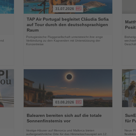
31.07.2026
Lesen
Lesen
TAP Air Portugal begleitet Cláudia Sofia
Sie
Sie
Matt
auf Tour durch den deutschsprachigen
die
die
Posit
Raum
Nachrichten
Nachri
Portugiesische Fluggesellschaft unterstreicht ihre enge
Bisherig
und
Verbindung zu den Kapverden mit Unterstützung der
wechselt
Konzertreise
Geschäf
03.08.2026
Lesen
Lesen
Sie
Sie
Balearen bereiten sich auf die totale
SunEx
die
die
Sonnenfinsternis vor
für P
Nachrichten
Nachri
Vestige-Häuser auf Menorca und Mallorca bieten
Neue Pla
außergewöhnliche Orte für das Himmelsschauspiel am 12.
flexibl