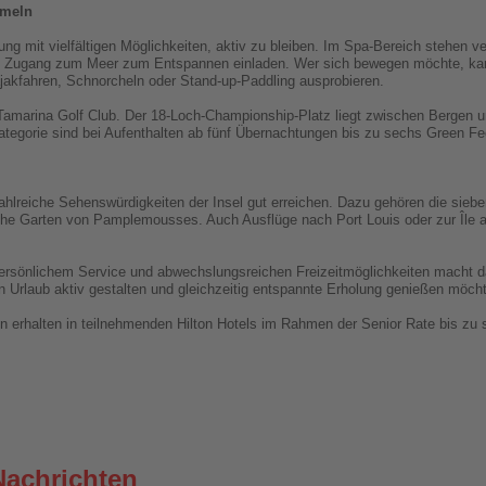
mmeln
ung mit vielfältigen Möglichkeiten, aktiv zu bleiben. Im Spa-Bereich stehen
te Zugang zum Meer zum Entspannen einladen. Wer sich bewegen möchte, ka
jakfahren, Schnorcheln oder Stand-up-Paddling ausprobieren.
 Tamarina Golf Club. Der 18-Loch-Championship-Platz liegt zwischen Bergen u
egorie sind bei Aufenthalten ab fünf Übernachtungen bis zu sechs Green Fee
hlreiche Sehenswürdigkeiten der Insel gut erreichen. Dazu gehören die sieb
he Garten von Pamplemousses. Auch Ausflüge nach Port Louis oder zur Île au
ersönlichem Service und abwechslungsreichen Freizeitmöglichkeiten macht da
en Urlaub aktiv gestalten und gleichzeitig entspannte Erholung genießen möch
en erhalten in teilnehmenden Hilton Hotels im Rahmen der Senior Rate bis z
Nachrichten