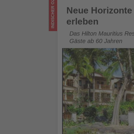
INDISCHER OZEAN
Wissen,
Neue Horizonte für Best Ager
Neue Horizonte 
was
erleben
im
Das Hilton Mauritius Re
Tourismus
Gäste ab 60 Jahren
los
ist!