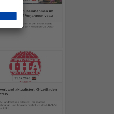
01.08.2026
ei hält Tourismuseinnahmen im
n Halbjahr auf Vorjahresniveau
chten
lionen Besucher sorgten in den ersten sechs
 für Einnahmen von 25,7 Milliarden US-Dollar
31.07.2026
verband aktualisiert KI-Leitfaden
otels
chten
A-Handreichung erläutert Transparenz-,
chnungs- und Kompetenzpflichten des EU AI Act
st 2026