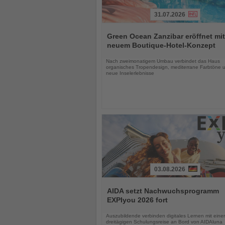
31.07.2026
Lesen
Sie
Green Ocean Zanzibar eröffnet mit
die
neuem Boutique-Hotel-Konzept
Nachrichten
Nach zweimonatigem Umbau verbindet das Haus
organisches Tropendesign, mediterrane Farbtöne 
neue Inselerlebnisse
03.08.2026
Lesen
Sie
AIDA setzt Nachwuchsprogramm
die
EXPIyou 2026 fort
Nachrichten
Auszubildende verbinden digitales Lernen mit einer
dreitägigen Schulungsreise an Bord von AIDAluna