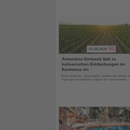
01.08.2026
Lesen
Armeniens Erntezeit lädt zu
Sie
kulinarischen Entdeckungen im
die
Kaukasus ein
Nachrichten
Reife Aprikosen, Granatäpfel, traditionelle Märkte 
regionale Spezialitäten prägen den Spätsommer