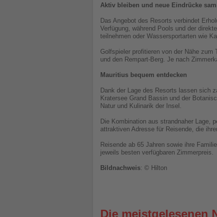
Aktiv bleiben und neue Eindrücke sa
Das Angebot des Resorts verbindet Erhol
Verfügung, während Pools und der direk
teilnehmen oder Wassersportarten wie Ka
Golfspieler profitieren von der Nähe zum
und den Rempart-Berg. Je nach Zimmerkat
Mauritius bequem entdecken
Dank der Lage des Resorts lassen sich za
Kratersee Grand Bassin und der Botanisc
Natur und Kulinarik der Insel.
Die Kombination aus strandnaher Lage, p
attraktiven Adresse für Reisende, die ihr
Reisende ab 65 Jahren sowie ihre Famili
jeweils besten verfügbaren Zimmerpreis.
Bildnachweis
: © Hilton
Die meistgelesenen 