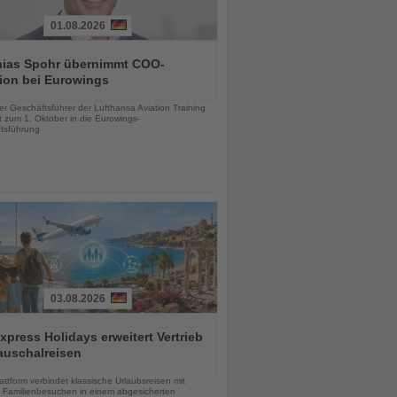
01.08.2026
hias Spohr übernimmt COO-
ion bei Eurowings
chten
er Geschäftsführer der Lufthansa Aviation Training
 zum 1. Oktober in die Eurowings-
tsführung
03.08.2026
press Holidays erweitert Vertrieb
auschalreisen
chten
ttform verbindet klassische Urlaubsreisen mit
en Familienbesuchen in einem abgesicherten