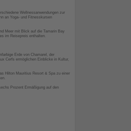
 verschiedene Wellnessanwendungen zur
nn an Yoga- und Fitnesskursen
nd Meer mit Blick auf die Tamarin Bay
s im Reisepreis enthalten.
enfarbige Erde von Chamarel, der
x Cerfs ermöglichen Einblicke in Kultur,
s Hilton Mauritius Resort & Spa zu einer
ten.
u sechs Prozent Ermäßigung auf den