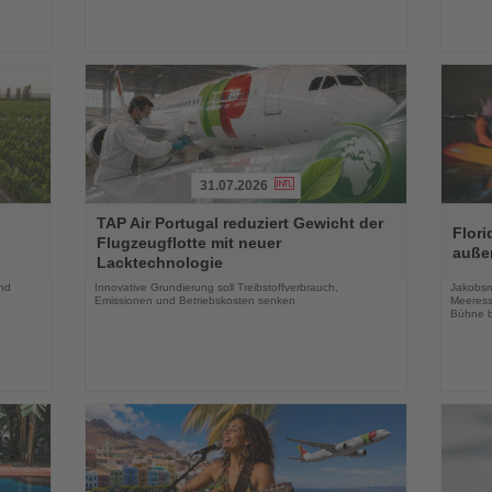
31.07.2026
Lesen
Lesen
TAP Air Portugal reduziert Gewicht der
Sie
Sie
Flori
Flugzeugflotte mit neuer
die
die
auße
Lacktechnologie
Nachrichten
Nachri
und
Innovative Grundierung soll Treibstoffverbrauch,
Jakobsm
Emissionen und Betriebskosten senken
Meeress
Bühne b