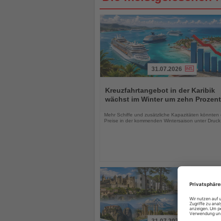
31.07.2026
Lesen
Sie
Kreuzfahrtangebot in der Karibik
die
wächst im Winter um zehn Prozent
Nachrichten
Mehr Schiffe und zusätzliche Kapazitäten könnten 
Preise in der kommenden Wintersaison unter Druck