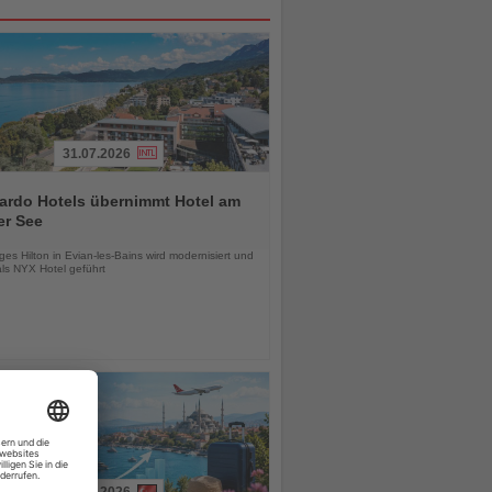
31.07.2026
ardo Hotels übernimmt Hotel am
er See
chten
es Hilton in Evian-les-Bains wird modernisiert und
als NYX Hotel geführt