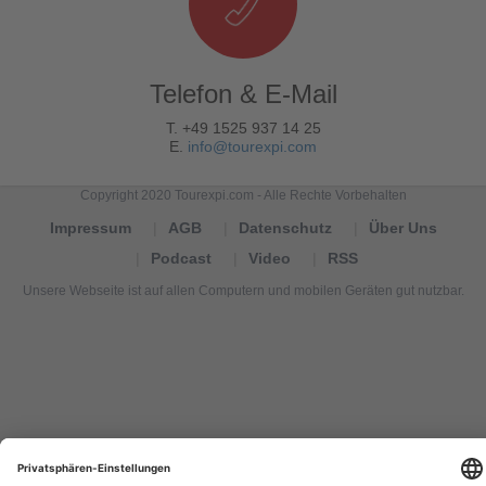
Telefon & E-Mail
T. +49 1525 937 14 25
E.
info@tourexpi.com
Copyright 2020 Tourexpi.com - Alle Rechte Vorbehalten
Impressum
AGB
Datenschutz
Über Uns
Podcast
Video
RSS
Unsere Webseite ist auf allen Computern und mobilen Geräten gut nutzbar.
Tourexpi,
turizm
haberleri,
Reisebüros,
tourism
news,
noticias
de
turismo,