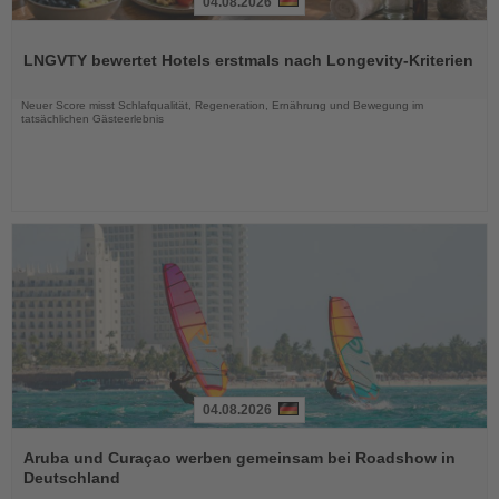
04.08.2026
Lesen
Sie
LNGVTY bewertet Hotels erstmals nach Longevity-Kriterien
die
Nachrichten
Neuer Score misst Schlafqualität, Regeneration, Ernährung und Bewegung im
tatsächlichen Gästeerlebnis
04.08.2026
Lesen
Sie
Aruba und Curaçao werben gemeinsam bei Roadshow in
die
Deutschland
Nachrichten