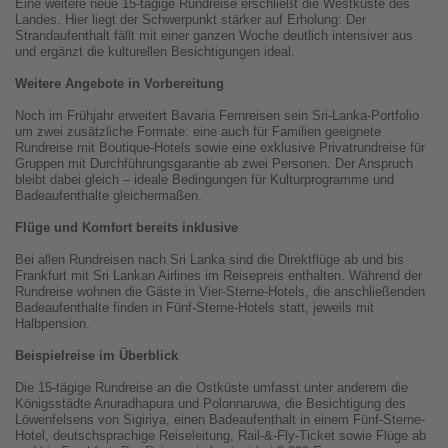
Eine weitere neue 15-tägige Rundreise erschließt die Westküste des
Landes. Hier liegt der Schwerpunkt stärker auf Erholung: Der
Strandaufenthalt fällt mit einer ganzen Woche deutlich intensiver aus
und ergänzt die kulturellen Besichtigungen ideal.
Weitere Angebote in Vorbereitung
Noch im Frühjahr erweitert Bavaria Fernreisen sein Sri-Lanka-Portfolio
um zwei zusätzliche Formate: eine auch für Familien geeignete
Rundreise mit Boutique-Hotels sowie eine exklusive Privatrundreise für
Gruppen mit Durchführungsgarantie ab zwei Personen. Der Anspruch
bleibt dabei gleich – ideale Bedingungen für Kulturprogramme und
Badeaufenthalte gleichermaßen.
Flüge und Komfort bereits inklusive
Bei allen Rundreisen nach Sri Lanka sind die Direktflüge ab und bis
Frankfurt mit Sri Lankan Airlines im Reisepreis enthalten. Während der
Rundreise wohnen die Gäste in Vier-Sterne-Hotels, die anschließenden
Badeaufenthalte finden in Fünf-Sterne-Hotels statt, jeweils mit
Halbpension.
Beispielreise im Überblick
Die 15-tägige Rundreise an die Ostküste umfasst unter anderem die
Königsstädte Anuradhapura und Polonnaruwa, die Besichtigung des
Löwenfelsens von Sigiriya, einen Badeaufenthalt in einem Fünf-Sterne-
Hotel, deutschsprachige Reiseleitung, Rail-&-Fly-Ticket sowie Flüge ab