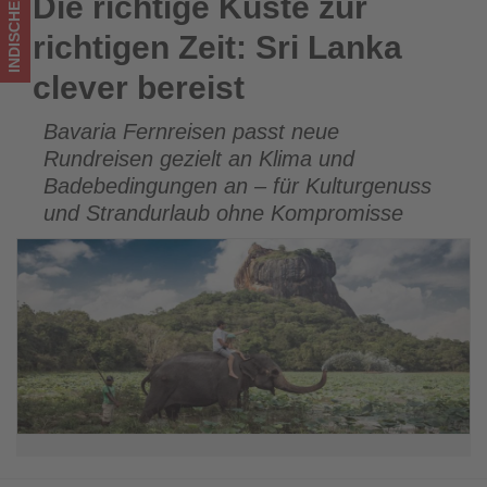
INDISCHER OZEAN
Die richtige Küste zur
Die richtige Küste zur richtigen Zeit: Sri Lanka clever bereist
Wissen,
richtigen Zeit: Sri Lanka
was
clever bereist
im
Bavaria Fernreisen passt neue
Tourismus
Rundreisen gezielt an Klima und
los
Badebedingungen an – für Kulturgenuss
und Strandurlaub ohne Kompromisse
ist!