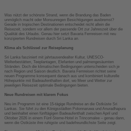
Was nützt der schönste Strand, wenn die Brandung das Baden
unmöglich macht oder Monsunregen Besichtigungen ausbremst?
Gerade in tropischen Destinationen entscheidet nicht allein die
Reisezeit, sondern vor allem der passende Ort zur Jahreszeit über die
Qualität des Urlaubs. Genau hier setzt Bavaria Fernreisen mit neu
konzipierten Rundreisen durch Sri Lanka an.
Klima als Schlüssel zur Reiseplanung
Sri Lanka fasziniert mit jahrtausendealter Kultur, UNESCO-
Welterbestätten, Teeplantagen, Elefanten und palmengesäumten
Stränden. Doch die klimatischen Bedingungen unterscheiden sich je
nach Region und Saison deutlich. Bavaria Fernreisen richtet seine
neuen Programme konsequent danach aus und kombiniert kulturelle
Höhepunkte mit Badeaufenthalten dort, wo Meer und Wetter zur
jeweiligen Reisezeit optimale Bedingungen bieten.
Neue Rundreisen mit klarem Fokus
Neu im Programm ist eine 15-tägige Rundreise an die Ostküste Sri
Lankas. Sie führt zu den Königsstädten Polonnaruwa und Anuradhapura
und beinhaltet einen fünftägigen Badeaufenthalt zwischen April und
Oktober 2026 in einem Fünf-Sterne-Hotel in Trincomalee – genau dann,
wenn die Ostküste ihre ruhigste und badefreundlichste Seite zeigt.