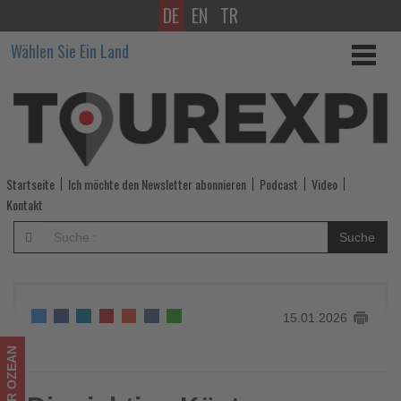
DE
EN
TR
Die
Wählen Sie Ein Land
richtige
Küste
zur
richtigen
Startseite
Ich möchte den Newsletter abonnieren
Podcast
Video
Zeit:
Kontakt
Sri
Suche
Lanka
clever
15.01.2026
bereist
-