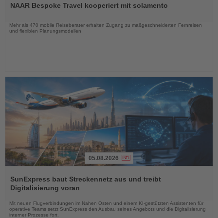
NAAR Bespoke Travel kooperiert mit solamento
die
Nachrichten
Mehr als 470 mobile Reiseberater erhalten Zugang zu maßgeschneiderten Fernreisen
und flexiblen Planungsmodellen
05.08.2026
Lesen
Sie
SunExpress baut Streckennetz aus und treibt
die
Digitalisierung voran
Nachrichten
Mit neuen Flugverbindungen im Nahen Osten und einem KI-gestützten Assistenten für
operative Teams setzt SunExpress den Ausbau seines Angebots und die Digitalisierung
interner Prozesse fort.