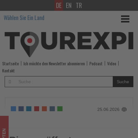
DE
EN
TR
Rixos
Wählen Sie Ein Land
eröffnet
neues
Premium-
Resort
Startseite
Ich möchte den Newsletter abonnieren
Podcast
Video
in
Kontakt
Hurghada
Suche
-
Wissen,
25.06.2026
was
im