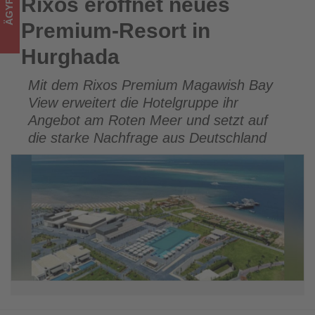
ÄGYPTEN
Rixos eröffnet neues
Rixos eröffnet neues Premium-Resort in Hurghada
Tourismus
Premium-Resort in
los
Hurghada
ist!
Mit dem Rixos Premium Magawish Bay
View erweitert die Hotelgruppe ihr
Angebot am Roten Meer und setzt auf
die starke Nachfrage aus Deutschland