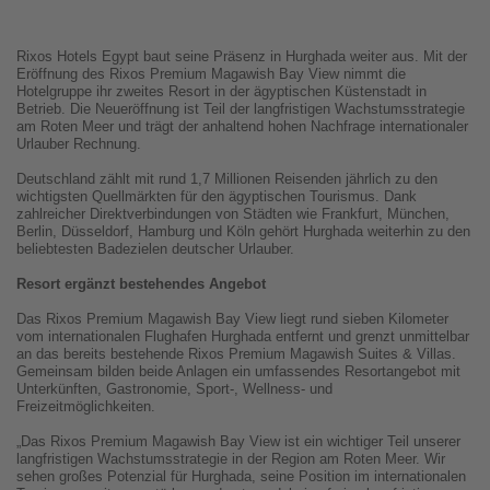
Rixos Hotels Egypt baut seine Präsenz in Hurghada weiter aus. Mit der
Eröffnung des Rixos Premium Magawish Bay View nimmt die
Hotelgruppe ihr zweites Resort in der ägyptischen Küstenstadt in
Betrieb. Die Neueröffnung ist Teil der langfristigen Wachstumsstrategie
am Roten Meer und trägt der anhaltend hohen Nachfrage internationaler
Urlauber Rechnung.
Deutschland zählt mit rund 1,7 Millionen Reisenden jährlich zu den
wichtigsten Quellmärkten für den ägyptischen Tourismus. Dank
zahlreicher Direktverbindungen von Städten wie Frankfurt, München,
Berlin, Düsseldorf, Hamburg und Köln gehört Hurghada weiterhin zu den
beliebtesten Badezielen deutscher Urlauber.
Resort ergänzt bestehendes Angebot
Das Rixos Premium Magawish Bay View liegt rund sieben Kilometer
vom internationalen Flughafen Hurghada entfernt und grenzt unmittelbar
an das bereits bestehende Rixos Premium Magawish Suites & Villas.
Gemeinsam bilden beide Anlagen ein umfassendes Resortangebot mit
Unterkünften, Gastronomie, Sport-, Wellness- und
Freizeitmöglichkeiten.
„Das Rixos Premium Magawish Bay View ist ein wichtiger Teil unserer
langfristigen Wachstumsstrategie in der Region am Roten Meer. Wir
sehen großes Potenzial für Hurghada, seine Position im internationalen