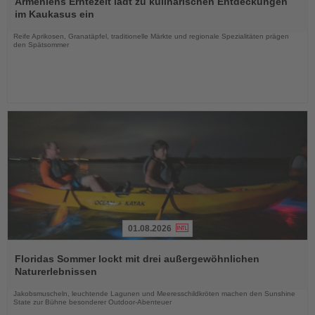
Armeniens Erntezeit lädt zu kulinarischen Entdeckungen
die
im Kaukasus ein
Nachrichten
Reife Aprikosen, Granatäpfel, traditionelle Märkte und regionale Spezialitäten prägen
den Spätsommer
01.08.2026
Lesen
Sie
Floridas Sommer lockt mit drei außergewöhnlichen
die
Naturerlebnissen
Nachrichten
Jakobsmuscheln, leuchtende Lagunen und Meeresschildkröten machen den Sunshine
State zur Bühne besonderer Outdoor-Abenteuer