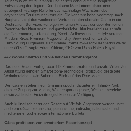
Tourismus weiter zu stärken und setzen dabei auf eine langfristige
Entwicklung der Region. Der deutsche Markt nimmt dabei eine
strategisch wichtige Rolle für das nachhaltige Wachstum des
ägyptischen Tourismussektors ein. Die konstant hohe Nachfrage nach
Hurghada zeigt das wachsende Vertrauen internationaler Gäste in die
Destination. Bei Rixos verfolgen wir einen Ansatz, der über den reinen
Resortbetrieb hinausgeht und ganzheitliche Urlaubserlebnisse schafft,
die Gastronomie, Unterhaltung, Sport, Wellness und Lifestyle vereinen.
Mit dem Rixos Premium Magawish Bay View möchten wir die
Entwicklung Hurghadas als führende Premium-Resort-Destination weiter
unterstützen“, sagte Erkan Yildirim, CEO von Rixos Hotels Egypt.
442 Wohneinheiten und vielfältiges Freizeitangebot
Das neue Resort verfügt über 442 Zimmer, Suiten und private Villen. Zur
Ausstattung gehören Smart-Room-Technologie, großzügig gestaltete
Wohnbereiche sowie Suiten mit Blick auf das Rote Meer.
Den Gästen stehen neun Swimmingpools, darunter ein Infinity-Pool,
direkter Zugang zur Marina, Wassersportangebote, Wellnessbereiche
sowie zahlreiche Freizeitmöglichkeiten zur Verfügung.
Auch kulinarisch setzt das Resort auf Vielfalt. Angeboten werden unter
anderem südamerikanische, peruanische, indische, italienische und
mediterrane Küche sowie internationale Buffets.
Gäste profitieren von erweitertem Resortkonzept