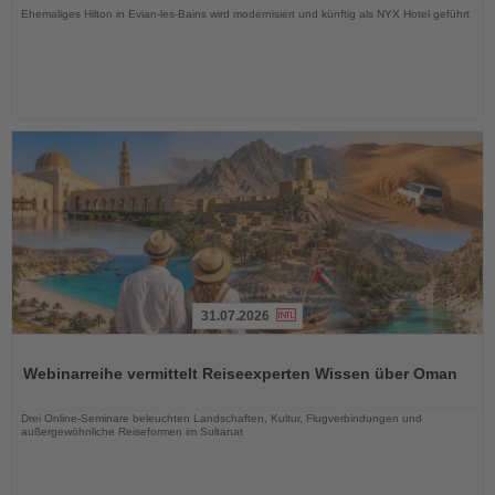
Ehemaliges Hilton in Evian-les-Bains wird modernisiert und künftig als NYX Hotel geführt
31.07.2026
Lesen
Sie
Webinarreihe vermittelt Reiseexperten Wissen über Oman
die
Nachrichten
Drei Online-Seminare beleuchten Landschaften, Kultur, Flugverbindungen und
außergewöhnliche Reiseformen im Sultanat